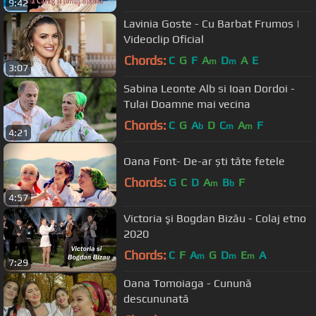
9:42
Lavinia Goste - Cu Barbat Frumos |
Videoclip Oficial
Chords:
C
G
F
A
D
A
E
m
m
3:07
Sabina Leonte Alb si Ioan Dordoi -
Tulai Doamne mai vecina
Chords:
C
G
A
D
C
A
F
b
m
m
4:21
Oana Font- De-ar ști tăte fetele
Chords:
G
C
D
A
B
F
m
b
4:57
Victoria şi Bogdan Bizău - Colaj etno
2020
Chords:
C
F
A
G
D
E
A
m
m
m
7:29
Oana Tomoiaga - Cunună
descununată