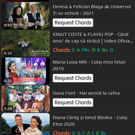
Denisa & Felician Blaga 🙏 Universul
Ți se-nchină | 2021
Request Chords
9:10
IONUT COSTE & FLAVIU POP - Când
omu' de cap să strâcă [ Video Oficial
]
Chords:
E
A
F#
D
B
B
G
m
m
4:32
Maria Luiza Mih - Colaj etno hituri
2019
Request Chords
8:26
Oana Font - Hai vecină la cafea
Request Chords
3:28
Diana Cârlig și Ionuț Bledea - Colaj
Etno 2020
Chords:
D
G
F
A
C
E
B
b