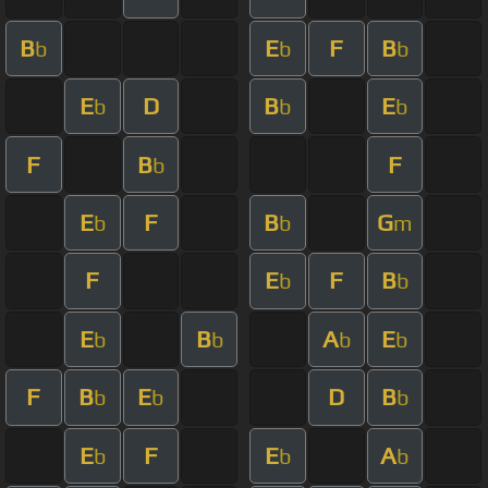
B
E
F
B
b
b
b
E
D
B
E
b
b
b
F
B
F
b
E
F
B
G
b
b
m
F
E
F
B
b
b
E
B
A
E
b
b
b
b
F
B
E
D
B
b
b
b
E
F
E
A
b
b
b