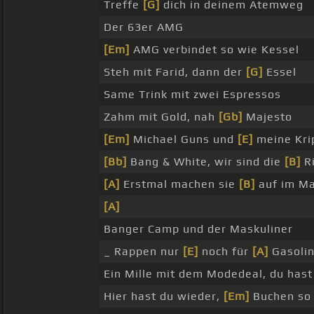
Treffe
[G]
dich in deinem Atemweg
Der 63er AMG
[Em]
AMG verbindet so wie Kessel
Steh mit Farid, dann der
[G]
Essel
Same Trink mit zwei Espressos
Zahm mit Gold, nah
[Gb]
Majesto
[Em]
Michael Guns und
[E]
meine Kri
[Bb]
Bang & White, wir sind die
[B]
R
[A]
Erstmal machen sie
[B]
auf im M
[A]
Banger Camp und der Maskuliner
_ Rappen nur
[E]
noch für
[A]
Gasoli
Ein Mille mit dem Modedeal, du has
Hier hast du wieder,
[Em]
Buchen so