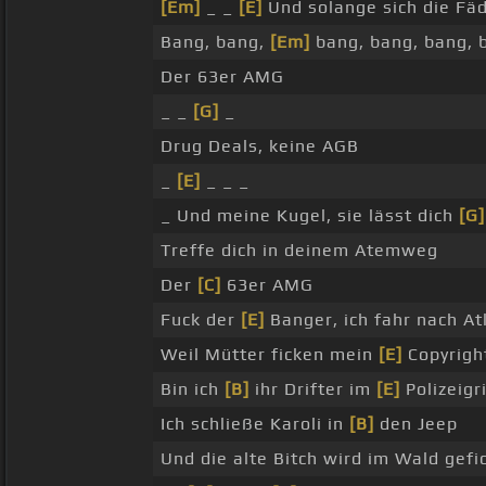
[Em]
_ _
[E]
Und solange sich die F
Bang, bang,
[Em]
bang, bang, bang, 
Der 63er AMG
_ _
[G]
_
Drug Deals, keine AGB
_
[E]
_ _ _
_ Und meine Kugel, sie lässt dich
[G]
Treffe dich in deinem Atemweg
Der
[C]
63er AMG
Fuck der
[E]
Banger, ich fahr nach At
Weil Mütter ficken mein
[E]
Copyrigh
Bin ich
[B]
ihr Drifter im
[E]
Polizeig
Ich schließe Karoli in
[B]
den Jeep
Und die alte Bitch wird im Wald gefi