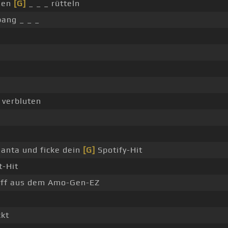
äden
[G]
_ _ _ rütteln
bang _ _ _
verbluten
lanta und ficke dein
[G]
Spotify-Hit
t-Hit
riff aus dem Amo-Gen-EZ
ckt