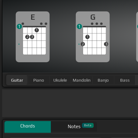
E
G
1
1
1
2
3
1
2
3
Guitar
Piano
Ukulele
Mandolin
Banjo
Bass
Chords
Beta
Notes