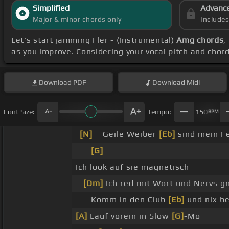
Simplified
Advanc
Major & minor chords only
Include
Let's start jamming Fler - (Instrumental)
Amg chords
,
as you improve. Considering your vocal pitch and chor
Download
PDF
Download
Midi
Font Size:
Tempo:
150
BPM
[N]
_ Geile Weiber
[Eb]
sind mein Fe
_ _
[G]
_
Ich look auf sie magnetisch
_
[Dm]
Ich red mit Wort und Nervs g
_ _ Komm in den Club
[Eb]
und nix b
[A]
Lauf vorein in Slow
[G]
-Mo