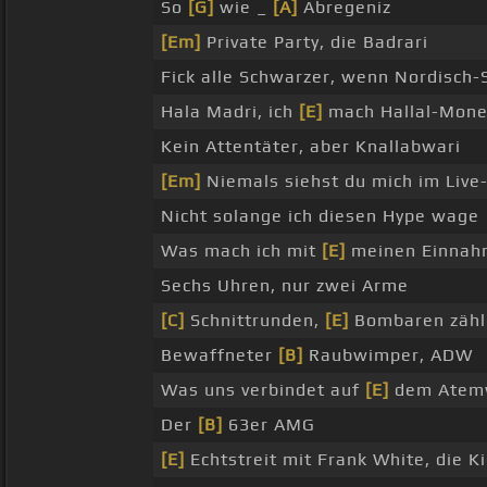
So
[G]
wie _
[A]
Abregeniz
[Em]
Private Party, die Badrari
Fick alle Schwarzer, wenn Nordisch-
Hala Madri, ich
[E]
mach Hallal-Mone
Kein Attentäter, aber Knallabwari
[Em]
Niemals siehst du mich im Liv
Nicht solange ich diesen Hype wage
Was mach ich mit
[E]
meinen Einnah
Sechs Uhren, nur zwei Arme
[C]
Schnittrunden,
[E]
Bombaren zähl
Bewaffneter
[B]
Raubwimper, ADW
Was uns verbindet auf
[E]
dem Atem
Der
[B]
63er AMG
[E]
Echtstreit mit Frank White, die 