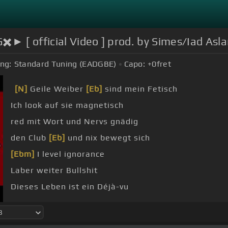
► [ official Video ] prod. by Simes/Iad Asl
ng:
Standard Tuning (EADGBE)
Capo:
+0
fret
[N]
Geile Weiber
[Eb]
sind mein Fetisch
Ich look auf sie magnetisch
red mit Wort und Nervs gnädig
den Club
[Eb]
und nix bewegt sich
[Ebm]
I level ignorance
Laber weiter Bullshit
Dieses Leben ist ein Déjà-vu
[E]
Bullen
[Bbm]
mit