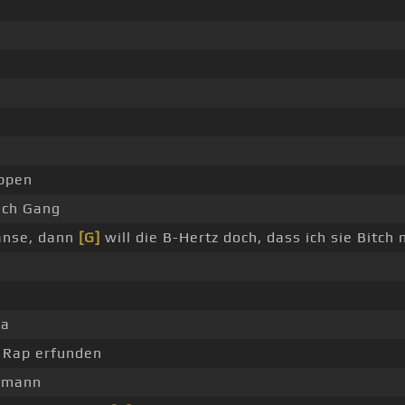
ppen
ich Gang
anse, dann
[G]
will die B-Hertz doch, dass ich sie Bitch
na
t Rap erfunden
 mann