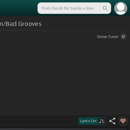
an/Bad Grooves
Show
Tuner
Lyrics
On