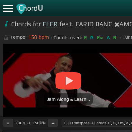
C
U
hord
Chords for
FLER
feat. FARID BANG ✖️AMG✖️
150
bpm
Tempo:
Tuni
Chords used:
E
G
E
A
B
m
Jam Along & Learn...
100
➙
150
BPM
%