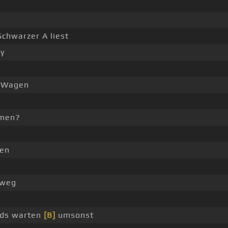
Schwarzer A liest
y
e-Wagen
men?
en
weg
Kids warten
[B]
umsonst