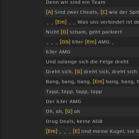
Denn wir sind ein Team
[A]
Sind zwei Cheats,
[C]
wie der Spi
_ _
[Em]
_ _ Was uns verbindet ist 
Nicht
[G]
scham, geht parkiert
_ _ _
[Gb]
69er
[Em]
AMG _
63er AMG
Und solange sich die Felge dreht
Dreht sich,
[G]
dreht sich, dreht sich
Bang, bang, bang,
[Em]
bang, bang, 
Tapp, tapp, tapp, tapp
Der 63er AMG
Oh, oh,
[G]
oh
Drug Deals, keine AGB
[Em]
_ _ _
[E]
Und meine Kugel, sie l