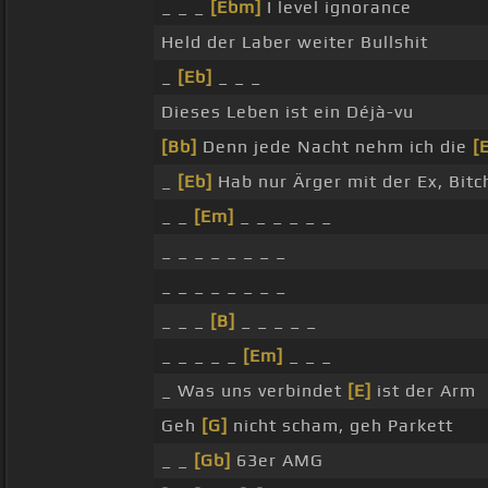
_ _ _
[Ebm]
I level ignorance
Held der Laber weiter Bullshit
_
[Eb]
_ _ _
Dieses Leben ist ein Déjà-vu
[Bb]
Denn jede Nacht nehm ich die
[
_
[Eb]
Hab nur Ärger mit der Ex, Bitc
_ _
[Em]
_ _ _ _ _ _
_ _ _ _ _ _ _ _
_ _ _ _ _ _ _ _
_ _ _
[B]
_ _ _ _ _
_ _ _ _ _
[Em]
_ _ _
_ Was uns verbindet
[E]
ist der Arm
Geh
[G]
nicht scham, geh Parkett
_ _
[Gb]
63er AMG