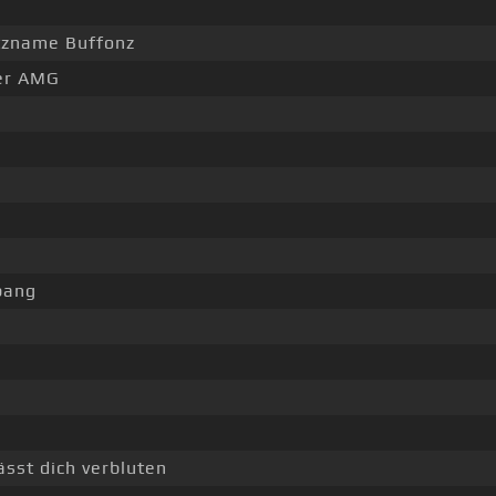
tzname Buffonz
der AMG
bang
ässt dich verbluten