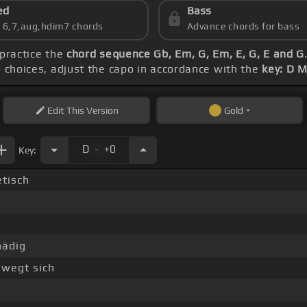
ed
Bass
s 6,7,aug,hdim7 chords
Advance chords for bass
 practice the
chord sequence Gb, Em, G, Em, E, G, E and G
d choices, adjust the capo in accordance with the
key: D M
Edit
This Version
Gold
.
D
+0
Key:
tisch
nädig
ewegt sich