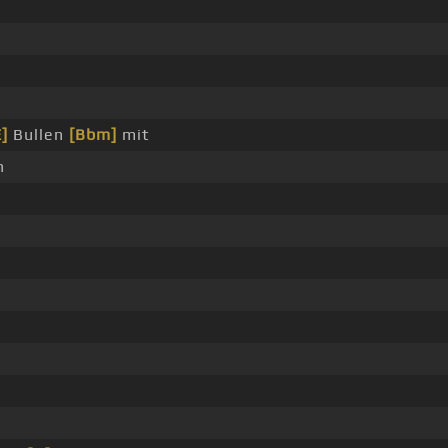
E]
Bullen
[Bbm]
mit
h