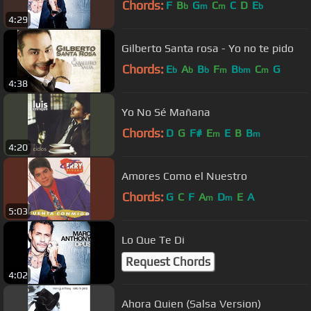
Chords:
F
B
G
C
C
D
E
b
m
m
b
4:29
Gilberto Santa rosa - Yo no te pido
Chords:
E
A
B
F
B
C
G
b
b
b
m
bm
m
4:38
Yo No Sé Mañana
Chords:
D
G
F#
E
E
B
B
m
m
4:20
Amores Como el Nuestro
Chords:
G
C
F
A
D
E
A
m
m
5:03
Lo Que Te Di
Request Chords
4:02
Ahora Quien (Salsa Version)