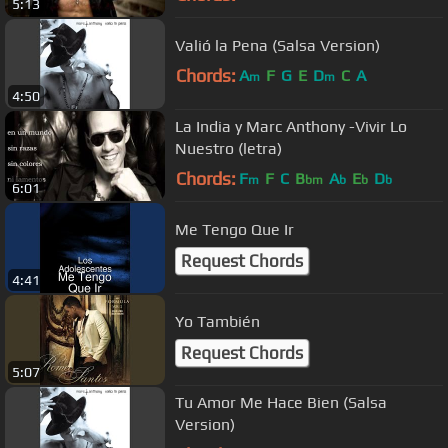
5:13
Valió la Pena (Salsa Version)
Chords:
A
F
G
E
D
C
A
m
m
4:50
La India y Marc Anthony -Vivir Lo
Nuestro (letra)
Chords:
F
F
C
B
A
E
D
m
bm
b
b
b
6:01
Me Tengo Que Ir
Request Chords
4:41
Yo También
Request Chords
5:07
Tu Amor Me Hace Bien (Salsa
Version)