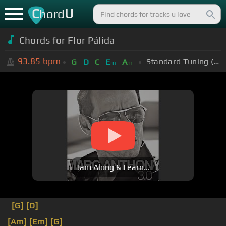
C
U
hord
Chords for Flor Pálida
93.85
bpm
Standard Tuning (EADGBE)
G
D
C
E
A
m
m
Jam Along & Learn...
[G]
[D]
[Am]
[Em]
[G]