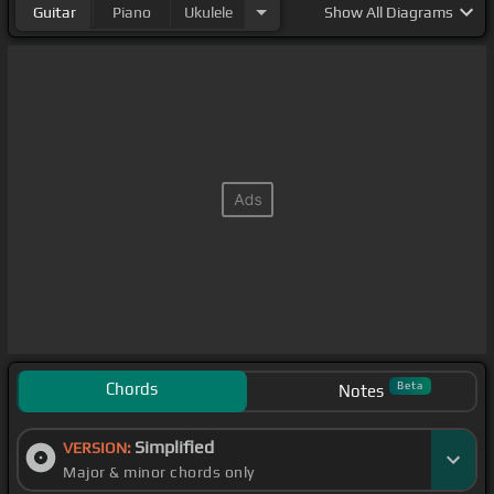
Guitar
Piano
Ukulele
Show
All Diagrams
Chords
Beta
Notes
Simplified
VERSION:
Major & minor chords only