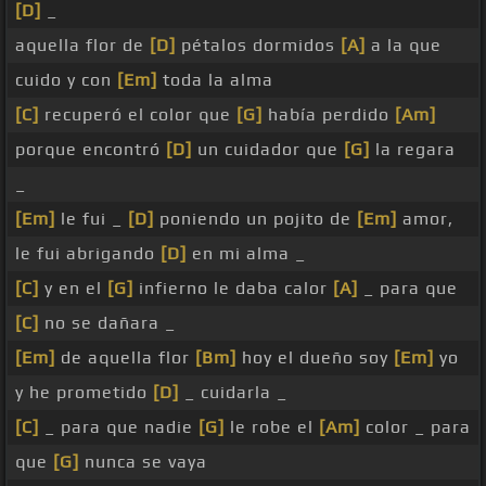
[D]
_
aquella flor de
[D]
pétalos dormidos
[A]
a la que
cuido y con
[Em]
toda la alma
[C]
recuperó el color que
[G]
había perdido
[Am]
porque encontró
[D]
un cuidador que
[G]
la regara
_
[Em]
le fui _
[D]
poniendo un pojito de
[Em]
amor,
le fui abrigando
[D]
en mi alma _
[C]
y en el
[G]
infierno le daba calor
[A]
_ para que
[C]
no se dañara _
[Em]
de aquella flor
[Bm]
hoy el dueño soy
[Em]
yo
y he prometido
[D]
_ cuidarla _
[C]
_ para que nadie
[G]
le robe el
[Am]
color _ para
que
[G]
nunca se vaya