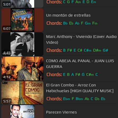
Chords:
C
G
F
A
E
D
E
m
m
5:01
Un montón de estrellas
Chords:
B
E
A
F
G
F
b
b
b
m
m
6:07
Marc Anthony - Viviendo (Cover Audio
Video)
Chords:
B
F#
E
C#
C#
D#
G#
m
m
4:45
COMO ABEJA AL PANAL - JUAN LUIS
GUERRA
Chords:
E
B
A
F#
G
C#
C
m
4:12
El Gran Combo - Arroz Con
Habichuelas [HIGH QUALITY MUSIC]
Chords:
E
F
B
A
C
G
E
bm
bm
b
b
b
5:57
Parecen Viernes