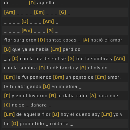
de _ _ _ _
[D]
aquella _ _
[Am]
_ _ _ _
[Em]
_ _ _
[G]
_
_ _ _ _
[D]
_ _ _
[Am]
_
_ _ _ _
[Em]
_ _ _
[G]
_
flor surgieron
[D]
tantas cosas _
[A]
nació el amor
[B]
que ya se había
[Em]
perdido
_ y
[C]
con la luz del sol se
[G]
fue la sombra y
[Am]
con la sombra
[D]
la distancia y
[G]
el olvido _ _ _
[Em]
le fui poniendo
[Bm]
un pojito de
[Em]
amor,
le fui abrigando
[D]
en mi alma _
[C]
y en el invierno
[G]
le daba calor
[A]
para que
[C]
no se _ dañara _
[Em]
de aquella flor
[D]
hoy el dueño soy
[Em]
yo y
he
[D]
prometido _ cuidarla _