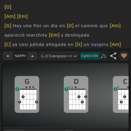
[D]
[Am]
[Em]
[G]
Hay una flor un día en
[D]
el camino que
[Am]
apareció marchita
[Em]
y deshojada
[C]
ya casi pálida ahogada en
[G]
un suspiro
[Am]
me la llevé a mi jardín
[G]
para cuidarla
Lyrics
On
94
BPM
aquella flor de
[D]
pétalos dormidos
[A]
a la que
cuido y con
[Em]
toda la alma
G
D
C
[C]
recuperó el color que
[G]
había perdido
[Am]
1
1
1
porque encontró
[D]
un cuidador que
[G]
la regara
1
1
2
2
2
3
3
3