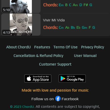
Chords:
E
B
C
A
D
F#
G
m
m
5:10
Vivir Mi Vida
Chords:
C
A
B
E
G
F
G
m
b
b
b
m
4:13
About ChordU
Features
Terms Of Use
Privacy Policy
Cancellation & Refund Policy
User Manual
Customer Support
Made with love and passion for music
Follow us on
Facebook
All contents are subject to copyright,
©
2023
ChordU.