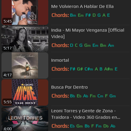
Me Volvieron A Hablar De Ella
Chords:
B
E
F#
D
G
A
E
m
m
5:45
India - Mi Mayor Venganza [Official
Video]
Chords:
D
C
G
G
E
B
A
m
m
m
m
5:17
Inmortal
Chords:
F#
G#
C#
A
B
A#
E
m
m
4:17
Busca Por Dentro
Chords:
B
E
A
F
C
F
G
b
b
b
m
m
m
5:55
Leoni Torres y Gente de Zona -
Traidora - Video 360 Grados en
Miami
Chords:
E
G
B
F
F
D
A
b
m
b
m
b
b
4:00