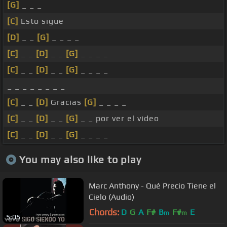
[G]
_ _ _
[C]
Esto sigue
[D]
_ _
[G]
_ _ _ _
[C]
_ _
[D]
_ _
[G]
_ _ _ _
[C]
_ _
[D]
_ _
[G]
_ _ _ _
_ _ _ _ _ _ _ _
[C]
_ _
[D]
Gracias
[G]
_ _ _ _
[C]
_ _
[D]
_ _
[G]
_ _ por ver el video
[C]
_ _
[D]
_ _
[G]
_ _ _ _
You may also like to play
Marc Anthony - Qué Precio Tiene el
Cielo (Audio)
Chords:
D
G
A
F#
B
F#
E
m
m
5:05