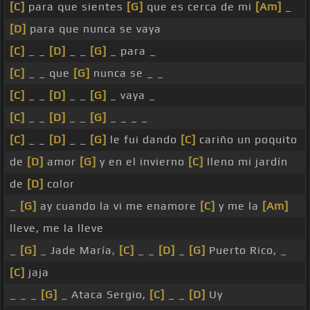
[C]
para que sientes
[G]
que es cerca de mi
[Am]
_
[D]
para que nunca se vaya
[C]
_ _
[D]
_ _
[G]
_ para _
[C]
_ _ que
[G]
nunca se _ _
[C]
_ _
[D]
_ _
[G]
_ vaya _
[C]
_ _
[D]
_ _
[G]
_ _ _ _
[C]
_ _
[D]
_ _
[G]
le fui dando
[C]
cariño un poquito
de
[D]
amor
[G]
y en el invierno
[C]
lleno mi jardín
de
[D]
color
_
[G]
ay cuando la vi me enamore
[C]
y me la
[Am]
lleve, me la lleve
_
[G]
_ Jade María,
[C]
_ _
[D]
_
[G]
Puerto Rico, _
[C]
jaja
_ _ _
[G]
_ Ataca Sergio,
[C]
_ _
[D]
Uy