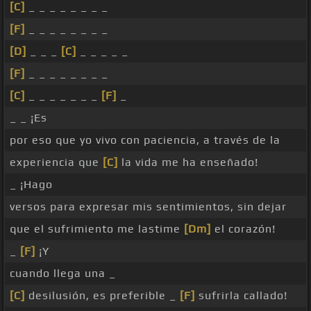
[C]
_ _ _ _ _ _ _ _
[F]
_ _ _ _ _ _ _ _
[D]
_ _ _
[C]
_ _ _ _ _
[F]
_ _ _ _ _ _ _ _
[C]
_ _ _ _ _ _ _
[F]
_
_ _ ¡Es
por eso que yo vivo con paciencia, a través de la
experiencia que
[C]
la vida me ha enseñado!
_ ¡Hago
versos para expresar mis sentimientos, sin dejar
que el sufrimiento me lastime
[Dm]
el corazón!
_
[F]
¡Y
cuando llega una _
[C]
desilusión, es preferible _
[F]
sufrirla callado!