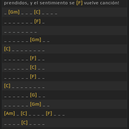
prendidos, y el sentimiento se
[F]
vuelve canción!
_
[Gm]
_ _ _
[C]
_ _ _ _
_ _ _ _ _ _ _
[F]
_
_ _ _ _ _ _ _ _
_ _ _ _ _ _
[Gm]
_ _
[C]
_ _ _ _ _ _ _ _
_ _ _ _ _ _
[F]
_ _
_ _ _ _ _ _
[C]
_ _
_ _ _ _ _ _
[F]
_ _
[C]
_ _ _ _ _ _ _ _
_ _ _ _ _ _
[G]
_ _
_ _ _ _ _ _
[Gm]
_ _
[Am]
_
[C]
_ _ _ _
[F]
_ _ _
_ _ _ _
[C]
_ _ _ _