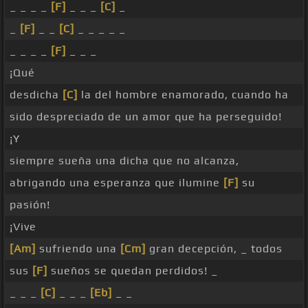
_ _ _ _
[F]
_ _ _
[C]
_
_
[F]
_ _
[C]
_ _ _ _ _
_ _ _ _
[F]
_ _ _
¡Qué
desdicha
[C]
la del hombre enamorado, cuando ha
sido despreciado de un amor que ha perseguido!
¡Y
siempre sueña una dicha que no alcanza,
abrigando una esperanza que ilumine
[F]
su
pasión!
¡Vive
[Am]
sufriendo una
[Cm]
gran decepción, _ todos
sus
[F]
sueños se quedan perdidos! _
_ _ _
[C]
_ _ _
[Eb]
_ _