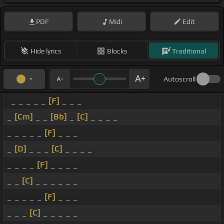
PDF
Midi
Edit
Hide lyrics
Blocks
Traditional
Autoscroll
_ _ _ _ _
[F]
_ _ _
_
[Cm]
_ _
[Bb]
_
[C]
_ _ _ _
_ _ _ _ _
[F]
_ _ _
_
[D]
_ _ _
[C]
_ _ _ _
_ _ _ _
[F]
_ _ _ _
_ _
[C]
_ _ _ _ _ _
_ _ _ _ _
[F]
_ _ _
_ _ _
[C]
_ _ _ _ _