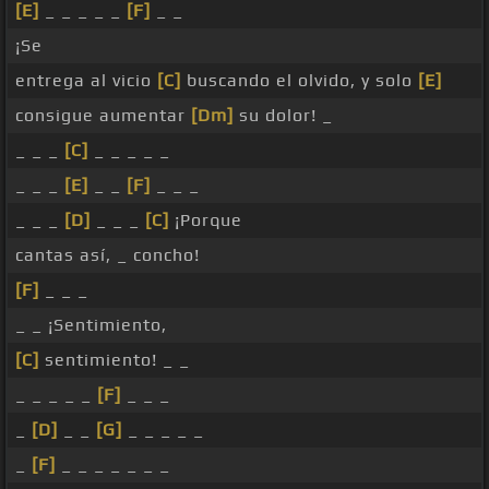
[E]
_ _ _ _ _
[F]
_ _
¡Se
entrega al vicio
[C]
buscando el olvido, y solo
[E]
consigue aumentar
[Dm]
su dolor! _
_ _ _
[C]
_ _ _ _ _
_ _ _
[E]
_ _
[F]
_ _ _
_ _ _
[D]
_ _ _
[C]
¡Porque
cantas así, _ concho!
[F]
_ _ _
_ _ ¡Sentimiento,
[C]
sentimiento! _ _
_ _ _ _ _
[F]
_ _ _
_
[D]
_ _
[G]
_ _ _ _ _
_
[F]
_ _ _ _ _ _ _