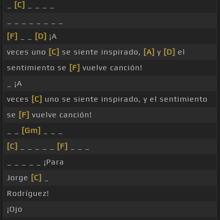
_
[C]
_ _ _ _
_ _ _ _ _ _ _ _
[F]
_ _
[D]
¡A
veces uno
[C]
se siente inspirado,
[A]
y
[D]
el
sentimiento se
[F]
vuelve canción!
_ ¡A
veces
[C]
uno se siente inspirado, y el sentimiento
se
[F]
vuelve canción!
_ _
[Gm]
_ _ _
[C]
_ _ _ _ _
[F]
_ _ _
_ _ _ _ _ ¡Para
Jorge
[C]
_
Rodríguez!
¡Ojo