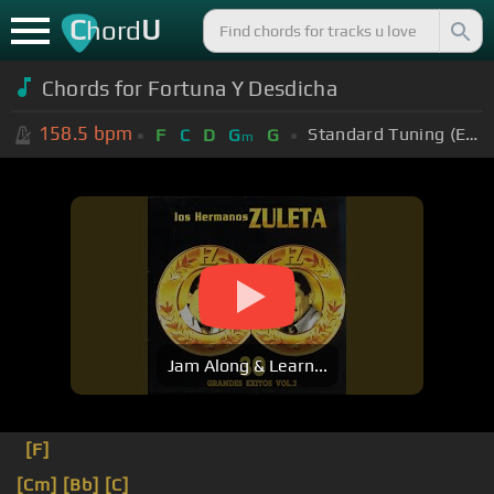
C
U
hord
Chords for Fortuna Y Desdicha
158.5
bpm
Standard Tuning (EADGBE)
F
C
D
G
G
m
Jam Along & Learn...
[F]
[Cm]
[Bb]
[C]