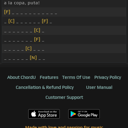
a la copa, puta!
[F]
_ _ _ _ _ _ _ _ _ _ _
_
[C]
_ _ _ _ _ _
[F]
_
_ _ _ _ _ _ _
[C]
_
_ _ _ _ _ _ _
[F]
_
_ _ _ _ _
[C]
_ _ _
_ _ _ _ _ _
[N]
_ _
About ChordU
Features
Terms Of Use
Privacy Policy
Cancellation & Refund Policy
User Manual
Customer Support
Made with love and passion for music