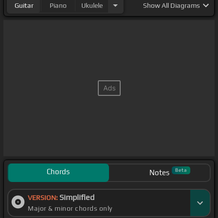
Guitar
Piano
Ukulele
Show
All Diagrams
Chords
Beta
Notes
Simplified
VERSION:
Major & minor chords only