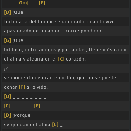
_ _ _
[Gm]
_ _
[F]
_ _
[D]
¡Qué
fortuna la del hombre enamorado, cuando vive
apasionado de un amor _ correspondido!
[G]
¡Qué
brilloso, entre amigos y parrandas, tiene música en
el alma y alegría en el
[C]
corazón! _
¡Y
ve momento de gran emoción, que no se puede
echar
[F]
al olvido!
[D]
_ _ _ _ _ _ _ _
[C]
_ _ _ _ _
[F]
_ _ _
[D]
¡Porque
se quedan del alma
[C]
_