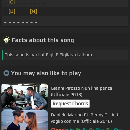
_
[C]
_ _ _ _ _ _ _
_
[D]
_ _ _
[N]
_ _ _ _
_ _ _ _ _ _ _ _
Facts about this song
This song is part of Figli E Figliastri album.
You may also like to play
Gianni Pirozzo Nun l'ha penza
(Ufficiale 2018)
Request Chords
5:30
Daniele Marino Ft. Benny G - Io ti
voglio con me (Ufficiale 2018)
Chords:
A
B
E
G
D
F
G