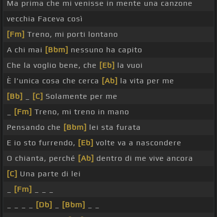
Ma prima che mi venisse in mente una canzone
vecchia Faceva così
[Fm]
Treno, mi porti lontano
A chi mai
[Bbm]
nessuno ha capito
Che la voglio bene, che
[Eb]
la vuoi
È l'unica cosa che cerca
[Ab]
la vita per me
[Bb]
_
[C]
Solamente per me
_
[Fm]
Treno, mi treno in mano
Pensando che
[Bbm]
lei sta furata
E io sto furrendo,
[Eb]
volte va a nascondere
O chianta, perché
[Ab]
dentro di me vive ancora
[C]
Una parte di lei
_
[Fm]
_ _ _
_ _ _ _
[Db]
_
[Bbm]
_ _