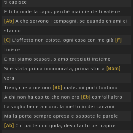
ti capisce
E ti fa male la capo, perché mai niente ti valisce
[Ab]
A che servono i compagni, se quando chiami ci
stanno
[C]
L'affetto non esiste, ogni cosa con me già
[F]
finisce
E noi siamo scusati, siamo cresciuti insieme
Si è stata prima innamorata, prima storia
[Bbm]
vera
Tieni, che a me non
[Bb]
male, mi porti lontano
A chi non ha capito che non ero
[Eb]
com'all'altro
La voglio bene ancora, la metto in dei canzoni
Ma la porta sempre apresa e sappate le parole
[Ab]
Chi parte non goda, devo tanto per capire