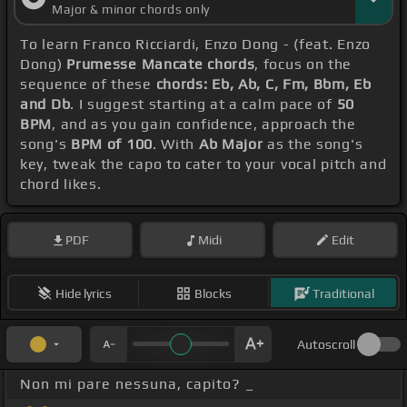
Major & minor chords only
To learn Franco Ricciardi, Enzo Dong - (feat. Enzo
Dong)
Prumesse Mancate chords
, focus on the
sequence of these
chords: Eb, Ab, C, Fm, Bbm, Eb
and Db
. I suggest starting at a calm pace of
50
BPM
, and as you gain confidence, approach the
song's
BPM of 100
. With
Ab Major
as the song's
key, tweak the capo to cater to your vocal pitch and
chord likes.
PDF
Midi
Edit
Hide lyrics
Blocks
Traditional
Autoscroll
Non mi pare nessuna, capito? _