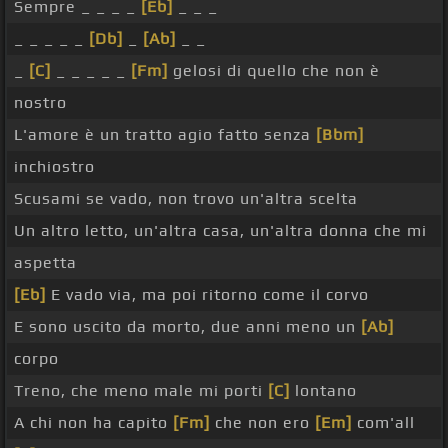
Sempre _ _ _ _
[Eb]
_ _ _
_ _ _ _ _
[Db]
_
[Ab]
_ _
_
[C]
_ _ _ _ _
[Fm]
gelosi di quello che non è
nostro
L'amore è un tratto agio fatto senza
[Bbm]
inchiostro
Scusami se vado, non trovo un'altra scelta
Un altro letto, un'altra casa, un'altra donna che mi
aspetta
[Eb]
E vado via, ma poi ritorno come il corvo
E sono uscito da morto, due anni meno un
[Ab]
corpo
Treno, che meno male mi porti
[C]
lontano
A chi non ha capito
[Fm]
che non ero
[Em]
com'all