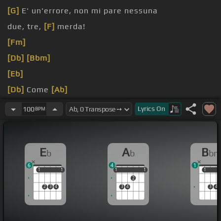
[G]
E' un'errore, non mi pare nessuna
due, tre,
[F]
merda!
[Fm]
[Db]
[Bbm]
[Eb]
[Db]
Come
[Ab]
[C]
[F]
si scagna da quanto tempo che ando vecchio
Lyrics
On
100
BPM
E
A
B
b
b
b
6
4
1
1
1
1
1
1
1
1
1
1
1
1
2
2
3
4
3
4
3
4