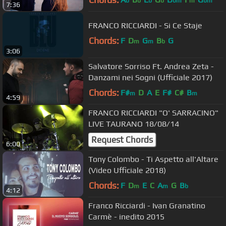
b
b
b
b
bm
m
bm
7:36
FRANCO RICCIARDI - Si Ce Staje
Chords:
F
D
G
B
G
m
m
b
3:06
Salvatore Sorriso Ft. Andrea Zeta -
Danzami nei Sogni (Ufficiale 2017)
Chords:
F#
D
A
E
F#
C#
B
m
m
4:59
FRANCO RICCIARDI "O' SARRACINO"
LIVE TAURANO 18/08/14
Request Chords
6:00
Tony Colombo - Ti Aspetto all'Altare
(Video Ufficiale 2018)
Chords:
F
D
E
C
A
G
B
m
m
b
4:12
Franco Ricciardi - Ivan Granatino
Carmè - inedito 2015