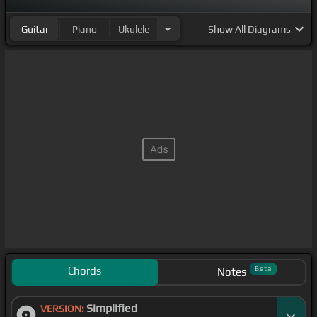
Guitar
Piano
Ukulele
Show
All Diagrams
Chords
Beta
Notes
Simplified
VERSION: