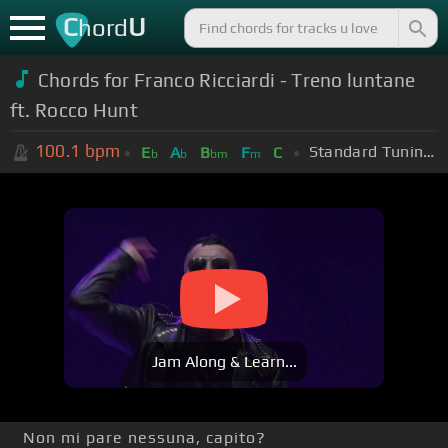
C
U
hord
Chords for Franco Ricciardi - Treno luntane
ft. Rocco Hunt
100.1
bpm
Standard Tuning (EADGBE)
E
A
B
F
C
b
b
bm
m
Jam Along & Learn...
Non mi pare nessuna, capito?