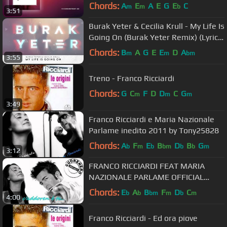
Chords:
A
E
A
E
G
E
C
m
m
b
3:51
Burak Yeter & Cecilia Krull - My Life Is
Going On (Burak Yeter Remix) (Lyric
Video)
Chords:
B
A
G
E
E
D
A
m
m
bm
3:55
Treno - Franco Ricciardi
Chords:
G
C
F
D
D
C
G
m
m
m
3:49
Franco Ricciardi e Maria Nazionale
Parlame inedito 2011 by Tony25828
Chords:
A
F
E
B
D
B
G
b
m
b
bm
b
b
m
3:12
FRANCO RICCIARDI FEAT MARIA
NAZIONALE PARLAME OFFICIAL
VERSION
Chords:
E
A
B
F
D
C
b
b
bm
m
b
m
4:00
Franco Ricciardi - Ed ora piove