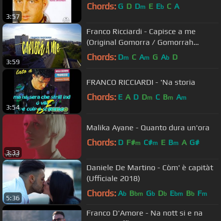
Chords:
G
D
D
E
E
C
A
m
b
3:57
Franco Ricciardi - Capisce a me
(Original Gomorra / Gomorrah
Soundtrack)
Chords:
D
C
A
G
A
D
m
m
b
3:59
FRANCO RICCIARDI - 'Na storia
Chords:
E
A
D
D
C
B
A
m
m
m
3:54
Malika Ayane - Quanto dura un'ora
Chords:
D
F#
C#
E
B
A
G#
m
m
m
3:33
Daniele De Martino - Còm' è capitàt
(Ufficiale 2018)
Chords:
A
B
G
D
E
B
F
b
bm
b
b
bm
b
m
5:36
Franco D'Amore - Na nott si e na