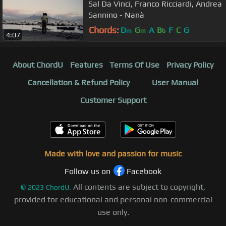
Sal Da Vinci, Franco Ricciardi, Andrea
Sannino - Nanà
Chords:
D
G
A
B
F
C
G
m
m
b
4:07
About ChordU
Features
Terms Of Use
Privacy Policy
Cancellation & Refund Policy
User Manual
Customer Support
Made with love and passion for music
Follow us on
Facebook
All contents are subject to copyright,
©
2023
ChordU.
provided for educational and personal non-commercial
use only.