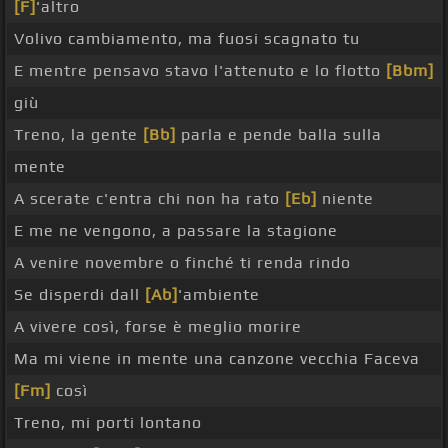
[F]
'altro
Volivo cambiamento, ma fuosi scagnato tu
E mentre pensavo stavo l'attenuto e lo flotto
[Bbm]
giù
Treno, la gente
[Bb]
parla e pende balla sulla
mente
A scerate c'entra chi non ha rato
[Eb]
niente
E me ne vengono, a passare la stagione
A venire novembre o finché ti renda rindo
Se disperdi dall
[Ab]
'ambiente
A vivere così, forse è meglio morire
Ma mi viene in mente una canzone vecchia Faceva
[Fm]
così
Treno, mi porti lontano