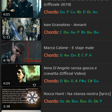
(Ufficiale 2019)
Chords:
G
F
C
B
D
E
A
m
m
b
b
m
4:05
Ivan Granatino - Annarè
Chords:
C
D
A
F
B
G
B
m
m
b
m
m
5:33
Marco Calone - E staje male
Chords:
G
A
D
E
C
F
A
m
m
4:16
Nino D'Angelo-senza giacca e
cravatta (Official Video)
Chords:
D
B
G
A
F#
C#
E
m
m
m
4:09
Rocco Hunt | Na stanza nostra [lyrics]
Chords:
G
A
B
E
E
D
F
b
b
bm
bm
b
b
3:38