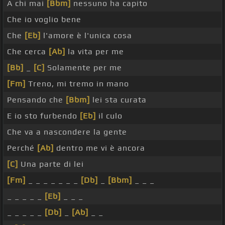
A chi mai
[Bbm]
nessuno ha capito
Che io voglio bene
Che
[Eb]
l'amore è l'unica cosa
Che cerca
[Ab]
la vita per me
[Bb]
_
[C]
Solamente per me
[Fm]
Treno, mi tremo in mano
Pensando che
[Bbm]
lei sta curata
E io sto furbendo
[Eb]
il culo
Che va a nascondere la gente
Perché
[Ab]
dentro me vi è ancora
[C]
Una parte di lei
[Fm]
_ _ _ _ _ _ _
[Db]
_
[Bbm]
_ _ _
_ _ _ _ _
[Eb]
_ _ _
_ _ _ _ _
[Db]
_
[Ab]
_ _