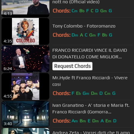
nott no (Official video)
Chords:
C
B
F
C
D
G
G
m
b
m
4:13
Tony Colombo - Fotoromanzo
Chords:
D
A
C
G
F
B
G
m
m
b
4:35
FRANCO RICCIARDI VINCE IL DAVID
DI DONATELLO COME MIGLIOR
CANZONE 21/03/18
Request Chords
6:24
Mr.Hyde ft Franco Ricciardi - Vivere
cosi
Chords:
F
E
G
D
D
C
G
b
m
m
m
4:55
Ivan Granatino - A' storia e Maria ft.
Franco Ricciardi (Gomorra
Soundtrack)
Chords:
A
B
E
D
A
E
D
m
m
m
m
3:40
Andrea Zeta - Vorrei dirti che ti amo