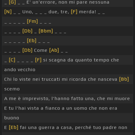
_
[G]
_ _ E' un'errore, non mi pare nessuna
[N]
_ _ Uno, _ _ _ due, tre,
[F]
merda! _ _
_ _ _ _ _
[Fm]
_ _ _
_ _ _ _
[Db]
_
[Bbm]
_ _ _
_ _ _ _ _
[Eb]
_ _ _
_ _ _ _
[Db]
Come
[Ab]
_ _
_
[C]
_ _ _ _
[F]
si scagna da quanto tempo che
ando vecchio
Chi lo viste nei truccati mi ricorda che nasceva
[Bb]
scemo
A me è imprevisto, l'hanno fatto una, che mi muore
E tu l'hai vista a fianco a un uomo che non era
buono
E
[Eb]
fai una guerra a casa, perché tuo padre non