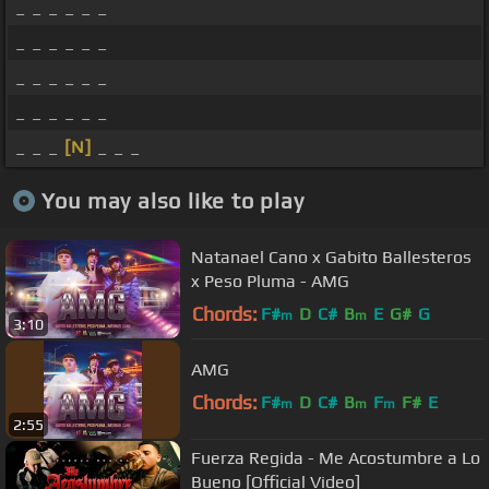
_ _ _ _ _ _
_ _ _ _ _ _
_ _ _ _ _ _
_ _ _ _ _ _
_ _ _
[N]
_ _ _
You may also like to play
Natanael Cano x Gabito Ballesteros
x Peso Pluma - AMG
Chords:
F#
D
C#
B
E
G#
G
m
m
3:10
AMG
Chords:
F#
D
C#
B
F
F#
E
m
m
m
2:55
Fuerza Regida - Me Acostumbre a Lo
Bueno [Official Video]