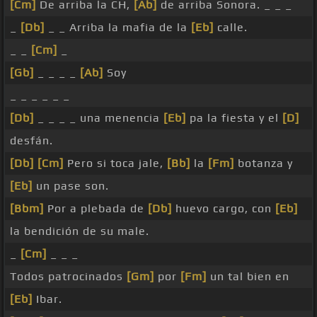
[Cm]
De arriba la CH,
[Ab]
de arriba Sonora. _ _ _
_
[Db]
_ _ Arriba la mafia de la
[Eb]
calle.
_ _
[Cm]
_
[Gb]
_ _ _ _
[Ab]
Soy
_ _ _ _ _ _
[Db]
_ _ _ _ una menencia
[Eb]
pa la fiesta y el
[D]
desfán.
[Db]
[Cm]
Pero si toca jale,
[Bb]
la
[Fm]
botanza y
[Eb]
un pase son.
[Bbm]
Por a plebada de
[Db]
huevo cargo, con
[Eb]
la bendición de su male.
_
[Cm]
_ _ _
Todos patrocinados
[Gm]
por
[Fm]
un tal bien en
[Eb]
Ibar.