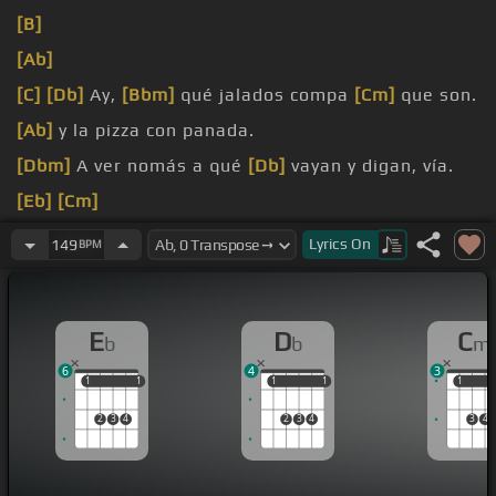
[B]
[Ab]
[C]
[Db]
Ay,
[Bbm]
qué jalados compa
[Cm]
que son.
[Ab]
y la pizza con panada.
[Dbm]
A ver nomás a qué
[Db]
vayan y digan, vía.
[Eb]
[Cm]
[Eb]
A huevo, vía.
Lyrics
On
149
BPM
E
D
C
b
b
m
6
4
3
1
1
1
1
1
1
1
1
1
1
2
3
4
2
3
4
3
4