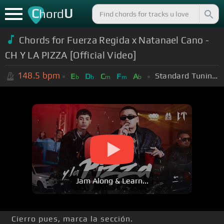
C
U
hord
Chords for Fuerza Regida x Natanael Cano -
CH Y LA PIZZA [Official Video]
148.5
bpm
Standard Tuning (EADGBE)
E
D
C
F
A
b
b
m
m
b
Jam Along & Learn...
Cierro pues, marca la sección.