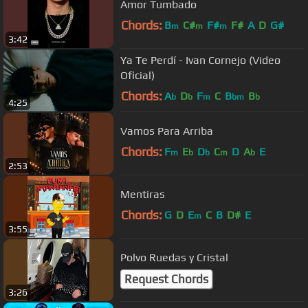
Amor Tumbado
Chords:
B
C#
F#
F#
A
D
G#
m
m
m
3:42
Ya Te Perdí - Ivan Cornejo (Video
Oficial)
Chords:
A
D
F
C
B
B
b
b
m
bm
b
4:25
Vamos Para Arriba
Chords:
F
E
D
C
D
A
E
m
b
b
m
b
2:53
Mentiras
Chords:
G
D
E
C
B
D#
E
m
3:55
Polvo Ruedas y Cristal
Request Chords
3:26