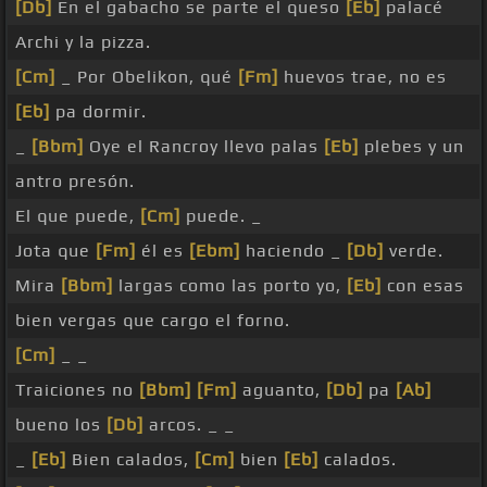
[Db]
En el gabacho se parte el queso
[Eb]
palacé
Archi y la pizza.
[Cm]
_ Por Obelikon, qué
[Fm]
huevos trae, no es
[Eb]
pa dormir.
_
[Bbm]
Oye el Rancroy llevo palas
[Eb]
plebes y un
antro presón.
El que puede,
[Cm]
puede. _
Jota que
[Fm]
él es
[Ebm]
haciendo _
[Db]
verde.
Mira
[Bbm]
largas como las porto yo,
[Eb]
con esas
bien vergas que cargo el forno.
[Cm]
_ _
Traiciones no
[Bbm]
[Fm]
aguanto,
[Db]
pa
[Ab]
bueno los
[Db]
arcos. _ _
_
[Eb]
Bien calados,
[Cm]
bien
[Eb]
calados.