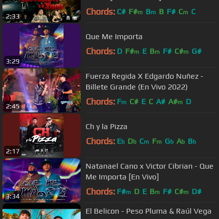
Chords:
C#
F#
B
B
F#
C
C
m
m
m
2:33
Que Me Importa
Chords:
D
F#
E
B
F#
C#
G#
m
m
m
3:29
Fuerza Regida X Edgardo Nuñez -
Billete Grande (En Vivo 2022)
Chords:
F
C#
E
C
A#
A#
D
m
m
2:45
Ch y la Pizza
Chords:
E
D
C
F
G
A
B
b
b
m
m
b
b
b
2:17
Natanael Cano x Victor Cibrian - Que
Me Importa [En Vivo]
Chords:
F#
D
E
B
F#
C#
D#
m
m
m
3:34
El Belicon - Peso Pluma & Raúl Vega