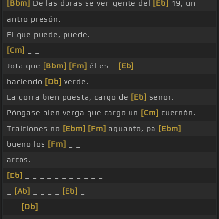
[Bbm]
De las doras se ven gente del
[Eb]
19, un
antro presón.
El que puede, puede.
[Cm]
_ _
Jota que
[Bbm]
[Fm]
él es _
[Eb]
_
haciendo
[Db]
verde.
La gorra bien puesta, cargo de
[Eb]
señor.
Póngase bien verga que cargo un
[Cm]
cuernón. _
Traiciones no
[Ebm]
[Fm]
aguanto, pa
[Ebm]
bueno los
[Fm]
_ _
arcos.
[Eb]
_ _ _ _ _ _ _ _ _ _ _
_
[Ab]
_ _ _ _
[Eb]
_
_ _
[Db]
_ _ _ _