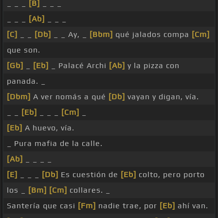
_ _ _
[B]
_ _ _
_ _ _
[Ab]
_ _ _
[C]
_ _
[Db]
_ _ Ay, _
[Bbm]
qué jalados compa
[Cm]
que son.
[Gb]
_
[Eb]
_ Palacé Archi
[Ab]
y la pizza con
panada. _
[Dbm]
A ver nomás a qué
[Db]
vayan y digan, vía.
_ _
[Eb]
_ _ _
[Cm]
_
[Eb]
A huevo, vía.
_ Pura mafia de la calle.
[Ab]
_ _ _ _
[E]
_ _ _
[Db]
Es cuestión de
[Eb]
colto, pero porto
los _
[Bm]
[Cm]
collares. _
Santería que casi
[Fm]
nadie trae, por
[Eb]
ahí van.