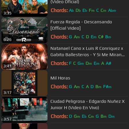
(Video Oficial)
Chords:
A
D
E
F
C
C
A
b
b
b
m
m
bm
3:35
Fuerza Regida - Descansando
[Official Video]
Chords:
G
A
C
D
E
C#
B
m
m
m
6:26
Natanael Cano x Luis R Conriquez x
Gabito Ballesteros - Y Si Me Miran
(En Vivo)
Chords:
F
C
G
D
E
A
A#
m
m
m
3:41
Mil Horas
Chords:
G
A
C
A
D
B
F#
m
m
m
3:17
Ciudad Peligrosa - Edgardo Nuñez X
Junior H (Video En Vivo)
Chords:
D
G
E
C
G
B
D
m
b
m
m
m
3:57