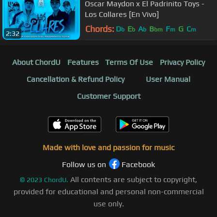
Oscar Maydon x El Padrinito Toys -
Los Collares [En Vivo]
Chords:
D
E
A
B
F
G
C
b
b
b
bm
m
m
2:32
About ChordU
Features
Terms Of Use
Privacy Policy
Cancellation & Refund Policy
User Manual
Customer Support
Made with love and passion for music
Follow us on
Facebook
All contents are subject to copyright,
©
2023
ChordU.
provided for educational and personal non-commercial
use only.