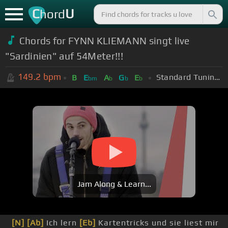
C
U
hord
Chords for FYNN KLIEMANN singt live
"Sardinien" auf 54Meter!!!
149.2
bpm
Standard Tuning (EADGBE)
B
E
A
G
E
bm
b
b
b
Jam Along & Learn...
[N]
[Ab]
Ich lern
[Eb]
Kartentricks und sie liest mir