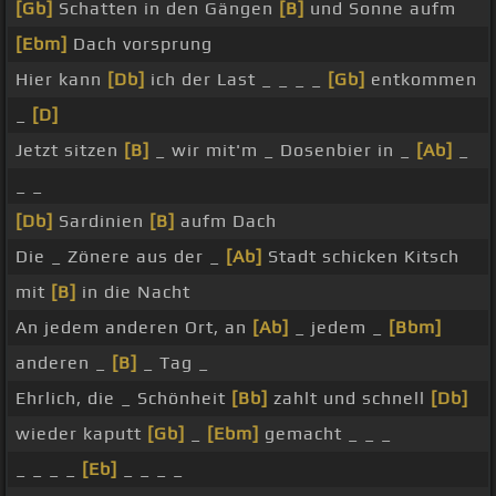
[Gb]
Schatten in den Gängen
[B]
und Sonne aufm
[Ebm]
Dach vorsprung
Hier kann
[Db]
ich der Last _ _ _ _
[Gb]
entkommen
_
[D]
Jetzt sitzen
[B]
_ wir mit'm _ Dosenbier in _
[Ab]
_
_ _
[Db]
Sardinien
[B]
aufm Dach
Die _ Zönere aus der _
[Ab]
Stadt schicken Kitsch
mit
[B]
in die Nacht
An jedem anderen Ort, an
[Ab]
_ jedem _
[Bbm]
anderen _
[B]
_ Tag _
Ehrlich, die _ Schönheit
[Bb]
zahlt und schnell
[Db]
wieder kaputt
[Gb]
_
[Ebm]
gemacht _ _ _
_ _ _ _
[Eb]
_ _ _ _