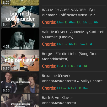
3:56
BAU MICH AUSEINANDER - fynn
kliemann | offizielles video | nie
Chords:
E
B
A
D
G
E
A
bm
bm
b
b
b
b
3:44
Valerie (Cover) - AnnenMayKantereit
& Natalie (Findlay)
Chords:
E
F
A
B
G
F
A
b
m
b
b
m
4:53
Berge - Für die Liebe (Song für die
Menschlichkeit)
Chords:
B
A
E
C#
C#
D#
m
3:37
Roxanne (Cover) -
AnnenMayKantereit & Milky Chance
Chords:
D
E
A
G
C
B
B
m
m
3:57
Barfuß Am Klavier -
AnnenMayKantereit