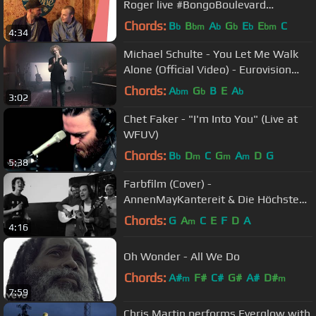
Roger live #BongoBoulevard
Unplugged
Chords:
B
B
A
G
E
E
C
b
bm
b
b
b
bm
4:34
Michael Schulte - You Let Me Walk
Alone (Official Video) - Eurovision
Song Contest 2018
Chords:
A
G
B
E
A
bm
b
b
3:02
Chet Faker - "I'm Into You" (Live at
WFUV)
Chords:
B
D
C
G
A
D
G
b
m
m
m
5:38
Farbfilm (Cover) -
AnnenMayKantereit & Die Höchste
Eisenbahn
Chords:
G
A
C
E
F
D
A
m
4:16
Oh Wonder - All We Do
Chords:
A#
F#
C#
G#
A#
D#
m
m
7:59
Chris Martin performs Everglow with