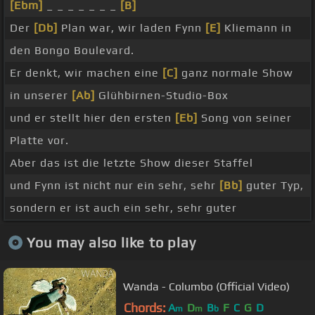
[Ebm]
_ _ _ _ _ _ _
[B]
Der
[Db]
Plan war, wir laden Fynn
[E]
Kliemann in
den Bongo Boulevard.
Er denkt, wir machen eine
[C]
ganz normale Show
in unserer
[Ab]
Glühbirnen-Studio-Box
und er stellt hier den ersten
[Eb]
Song von seiner
Platte vor.
Aber das ist die letzte Show dieser Staffel
und Fynn ist nicht nur ein sehr, sehr
[Bb]
guter Typ,
sondern er ist auch ein sehr, sehr guter
You may also like to play
Wanda - Columbo (Official Video)
Chords:
A
D
B
F
C
G
D
m
m
b