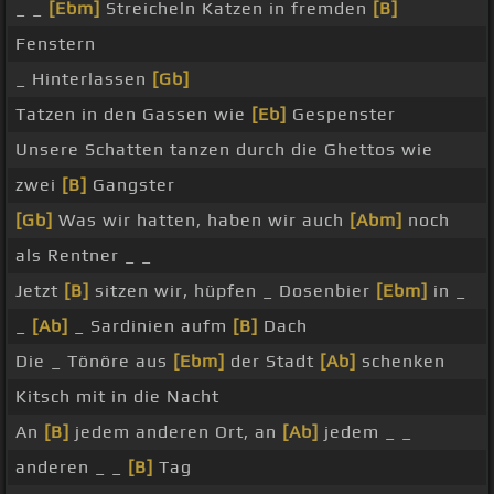
_ _
[Ebm]
Streicheln Katzen in fremden
[B]
Fenstern
_ Hinterlassen
[Gb]
Tatzen in den Gassen wie
[Eb]
Gespenster
Unsere Schatten tanzen durch die Ghettos wie
zwei
[B]
Gangster
[Gb]
Was wir hatten, haben wir auch
[Abm]
noch
als Rentner _ _
Jetzt
[B]
sitzen wir, hüpfen _ Dosenbier
[Ebm]
in _
_
[Ab]
_ Sardinien aufm
[B]
Dach
Die _ Tönöre aus
[Ebm]
der Stadt
[Ab]
schenken
Kitsch mit in die Nacht
An
[B]
jedem anderen Ort, an
[Ab]
jedem _ _
anderen _ _
[B]
Tag