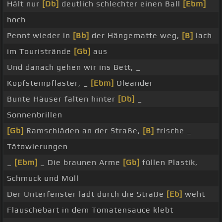
Hält nur
[Db]
deutlich schlechter einen Ball
[Ebm]
hoch
Pennt wieder in
[Bb]
der Hängematte weg,
[B]
lach
im Touristrände
[Gb]
aus
Und danach gehen wir ins Bett, _
Kopfsteinpflaster, _
[Ebm]
Oleander
Bunte Häuser falten hinter
[Db]
_
Sonnenbrillen
[Gb]
Ramschläden an der Straße,
[B]
frische _
Tätowierungen
_
[Ebm]
_ Die braunen Arme
[Gb]
füllen Plastik,
Schmuck und Müll
Der Unterfenster lädt durch die Straße
[Eb]
weht
Flauschebart in dem Tomatensauce klebt