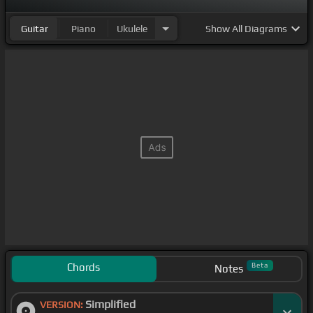
Guitar
Piano
Ukulele
Show
All Diagrams
Chords
Beta
Notes
Simplified
VERSION: