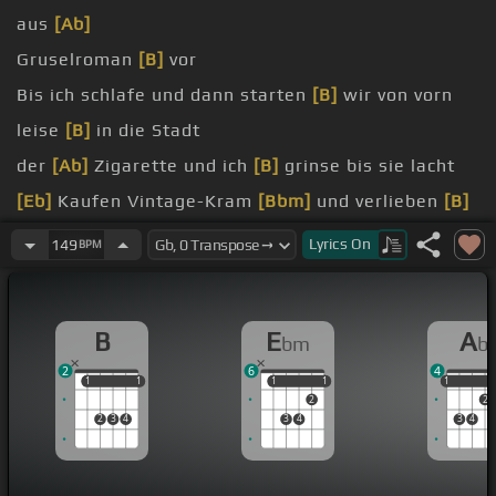
aus
[Ab]
Gruselroman
[B]
vor
Bis ich schlafe und dann starten
[B]
wir von vorn
leise
[B]
in die Stadt
der
[Ab]
Zigarette und ich
[B]
grinse bis sie lacht
[Eb]
Kaufen Vintage-Kram
[Bbm]
und verlieben
[B]
uns neu
Lyrics
On
149
BPM
[Eb]
ihr eine
[Bbm]
Kleinigkeit und wie sie
[B]
sich
darüber freut
B
E
A
bm
b
zum
[B]
Frühstück vom Abendbrot übrig geblieben
2
6
4
1
1
1
1
1
1
1
1
1
1
2
2
2
3
4
3
4
3
4