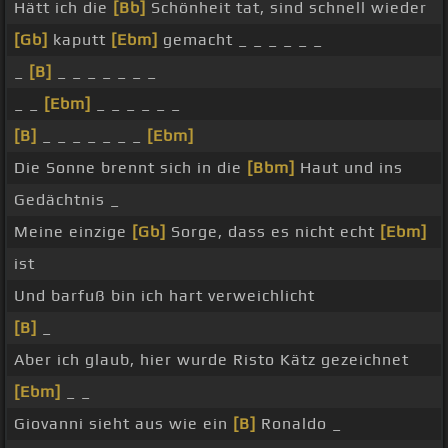
Hätt ich die
[Bb]
Schönheit tat, sind schnell wieder
[Gb]
kaputt
[Ebm]
gemacht _ _ _ _ _ _
_
[B]
_ _ _ _ _ _ _
_ _
[Ebm]
_ _ _ _ _ _
[B]
_ _ _ _ _ _ _
[Ebm]
Die Sonne brennt sich in die
[Bbm]
Haut und ins
Gedächtnis _
Meine einzige
[Gb]
Sorge, dass es nicht echt
[Ebm]
ist
Und barfuß bin ich hart verweichlicht
[B]
_
Aber ich glaub, hier wurde Risto Kätz gezeichnet
[Ebm]
_ _
Giovanni sieht aus wie ein
[B]
Ronaldo _