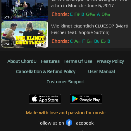
a fan in Munich - June 6, 2017
Chords:
E
F#
B
G#
A
C#
m
m
6:18
Wie klingt eigentlich CLUESO? (Marti
Fischer feat. Sophie Sutton)
Chords:
C
A
F
C
B
E
B
m
m
b
b
7:49
About ChordU
Features
Terms Of Use
Privacy Policy
Cancellation & Refund Policy
User Manual
Customer Support
Made with love and passion for music
Follow us on
Facebook