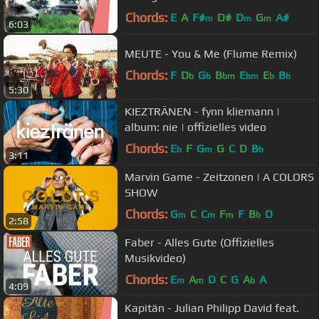
Chords:
E
A
F#
D#
D
G
A#
m
m
m
6:03
MEUTE - You & Me (Flume Remix)
Chords:
F
D
G
B
E
E
B
b
b
bm
bm
b
b
5:30
KIEZTRÄNEN - fynn kliemann |
album: nie | offizielles video
Chords:
E
F
G
G
C
D
B
b
m
b
3:11
Marvin Game - Zeitzonen | A COLORS
SHOW
Chords:
G
C
C
F
F
B
D
m
m
m
b
2:58
Faber - Alles Gute (Offizielles
Musikvideo)
Chords:
E
A
D
C
G
A
A
m
m
b
4:09
Kapitän - Julian Philipp David feat.