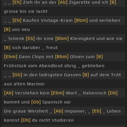
_ _
[Eb]
Zieh ihr an der
[Ab]
Zigarette und ich
[B]
grinse bis sie lacht
_ _
[Eb]
Kaufen Vintage-Kram
[Bbm]
und verlieben
[B]
uns neu
_ Schenk
[Eb]
ihr eine
[Bbm]
Kleinigkeit und wie sie
[B]
sich darüber _ freut
[Ebm]
Dann Chips mit
[Bbm]
Oliven zum
[B]
Frühstück vom Abendbrot übrig _ geblieben
_ _
[Gb]
In den lodrigsten Gassen
[B]
auf dem Tritt
aus alten Marmor
[Ab]
Verstehen kein
[Ebm]
Wort _ Italienisch
[Db]
kommt und
[Gb]
Spanisch vor
Die graue Weisheit _
[Ab]
imponier, _
[Eb]
_ Leben
kannst
[Db]
du nicht studieren