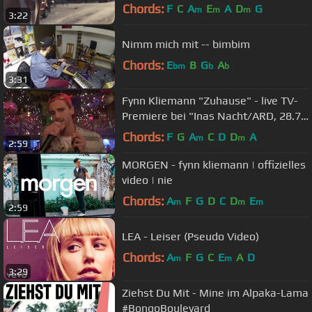
Chords:
F
C
A
E
A
D
G
m
m
m
3:22
Nimm mich mit -- bimbim
Chords:
E
B
G
A
bm
b
b
3:31
Fynn Kliemann "Zuhause" - live TV-
Premiere bei "Inas Nacht/ARD, 28.7.
2018
Chords:
F
G
A
C
D
D
A
m
m
2:59
MORGEN - fynn kliemann | offizielles
video | nie
Chords:
A
F
G
D
C
D
E
m
m
m
2:59
LEA - Leiser (Pseudo Video)
Chords:
A
F
G
C
E
A
D
m
m
3:29
Ziehst Du Mit - Mine im Alpaka-Lama
#BongoBoulevard