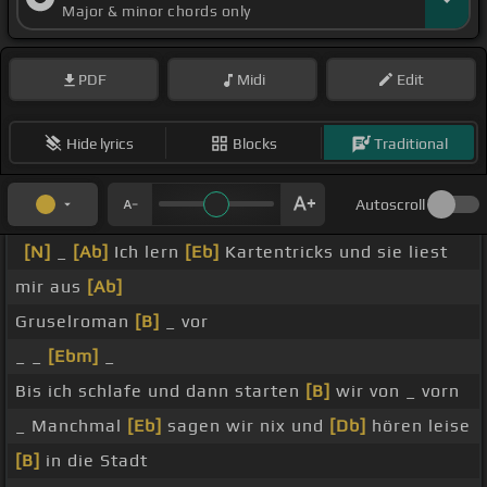
Major & minor chords only
PDF
Midi
Edit
Hide lyrics
Blocks
Traditional
Autoscroll
[N]
_
[Ab]
Ich lern
[Eb]
Kartentricks und sie liest
mir aus
[Ab]
Gruselroman
[B]
_ vor
_ _
[Ebm]
_
Bis ich schlafe und dann starten
[B]
wir von _ vorn
_ Manchmal
[Eb]
sagen wir nix und
[Db]
hören leise
[B]
in die Stadt