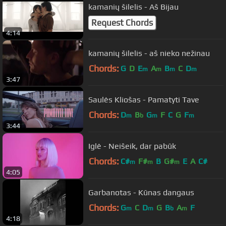
kamanių šilelis - Aš Bijau
Request Chords
4:14
kamanių šilelis - aš nieko nežinau
Chords:
G
D
E
A
B
C
D
m
m
m
m
3:47
Saulės Kliošas - Pamatyti Tave
Chords:
D
B
G
F
C
G
F
m
b
m
m
3:44
Iglė - Neišeik, dar pabūk
Chords:
C#
F#
B
G#
E
A
C#
m
m
m
4:05
Garbanotas - Kūnas dangaus
Chords:
G
C
D
G
B
A
F
m
m
b
m
4:18