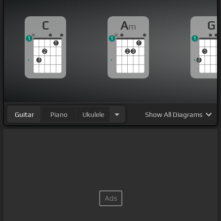
C
A
G
m
1
1
1
1
1
2
2
3
1
3
2
Guitar
Piano
Ukulele
Show
All Diagrams