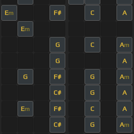
E
F#
C
A
m
E
m
G
C
A
m
G
A
G
F#
G
A
m
C#
G
A
E
F#
C
A
m
C#
G
A
m