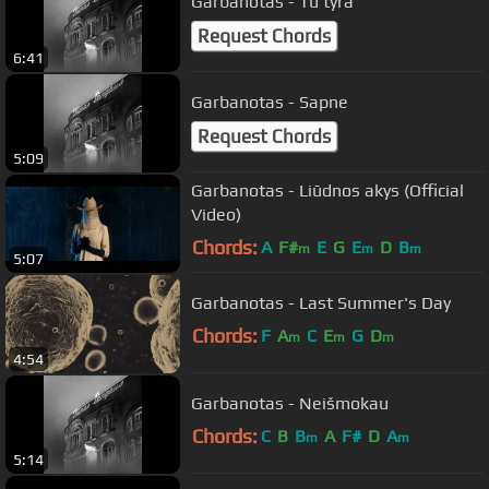
Garbanotas - Tu tyra
Request Chords
6:41
Garbanotas - Sapne
Request Chords
5:09
Garbanotas - Liūdnos akys (Official
Video)
Chords:
A
F#
E
G
E
D
B
m
m
m
5:07
Garbanotas - Last Summer's Day
Chords:
F
A
C
E
G
D
m
m
m
4:54
Garbanotas - Neišmokau
Chords:
C
B
B
A
F#
D
A
m
m
5:14