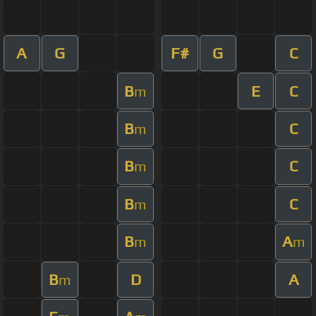
A
G
F#
G
C
B
E
C
m
B
C
m
B
C
m
B
C
m
B
A
m
m
B
D
A
m