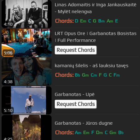
Linas Adomaitis ir Inga Jankauskaitė
- Mylėt nelengva
Chords:
D
E
C
G
B
A
E
m
m
m
4:10
LRT Opus Ore | Garbanotas Bosistas
| Full Performance
Request Chords
5:06
kamanių šilelis - aš lauksiu tavęs
Chords:
B
G
C
F
G
C
F
b
m
m
m
4:38
Garbanotas - Upė
Request Chords
5:10
Garbanotas - Jūros dugne
Chords:
A
E
F
D
C
G
B
m
m
m
m
b
4:25