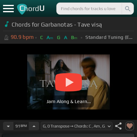
C
U
hord
Chords for Garbanotas - Tave visą
90.9
bpm
Standard Tuning (EADGBE)
C
A
G
A
B
m
m
Jam Along & Learn...
91
BPM