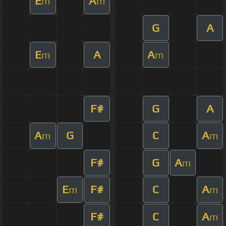
E
A
m
m
G
A
E
A
A
m
m
F#
G
A
A
G
C
A
m
m
F#
G
A
m
E
F#
C
A
m
m
F#
C
A
m