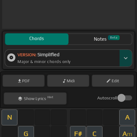
Chords
Beta
Notes
Simplified
VERSION:
Major & minor chords only
PDF
Midi
Edit
Hint
Autoscroll
Show
Lyrics
N
A
G
F#
C
A
m