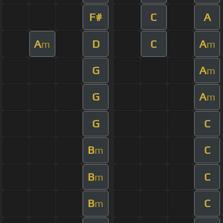
F#
C
A
A
D
C
A
m
m
G
A
m
G
A
m
G
C
B
C
m
B
C
m
B
C
m