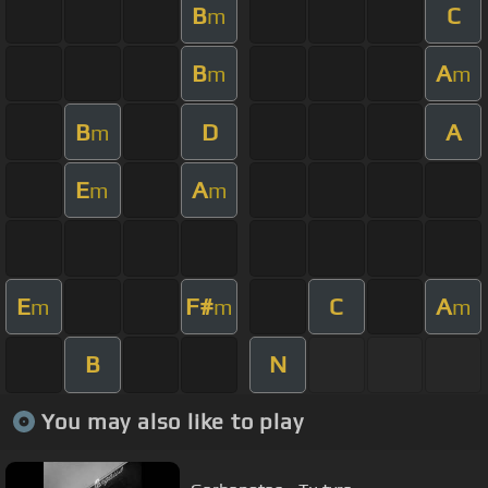
B
C
m
B
A
m
m
B
D
A
m
E
A
m
m
E
F#
C
A
m
m
m
B
N
You may also like to play