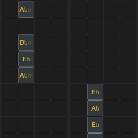
A
bm
D
bm
E
b
A
bm
E
b
A
b
E
b