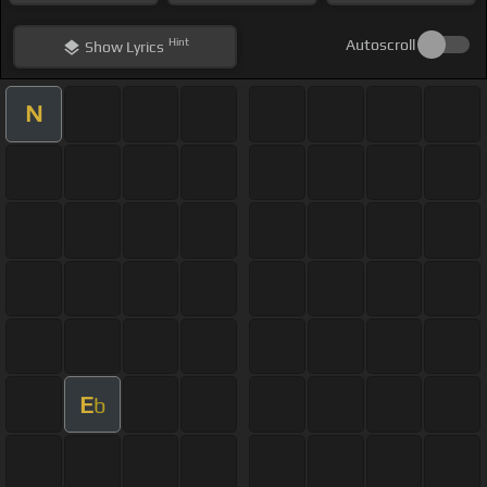
Hint
Autoscroll
Show
Lyrics
N
E
b