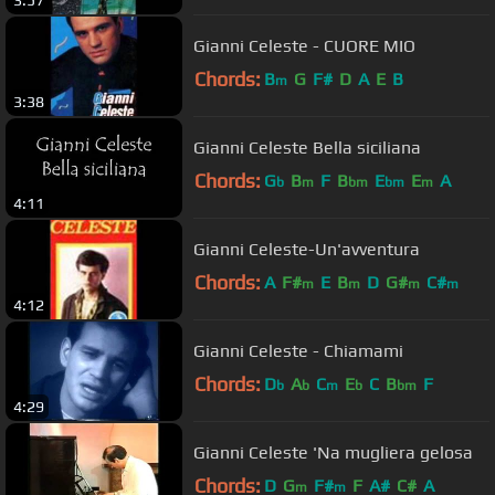
3:57
Gianni Celeste - CUORE MIO
Chords:
B
G
F#
D
A
E
B
m
3:38
Gianni Celeste Bella siciliana
Chords:
G
B
F
B
E
E
A
b
m
bm
bm
m
4:11
Gianni Celeste-Un'avventura
Chords:
A
F#
E
B
D
G#
C#
m
m
m
m
4:12
Gianni Celeste - Chiamami
Chords:
D
A
C
E
C
B
F
b
b
m
b
bm
4:29
Gianni Celeste 'Na mugliera gelosa
Chords:
D
G
F#
F
A#
C#
A
m
m