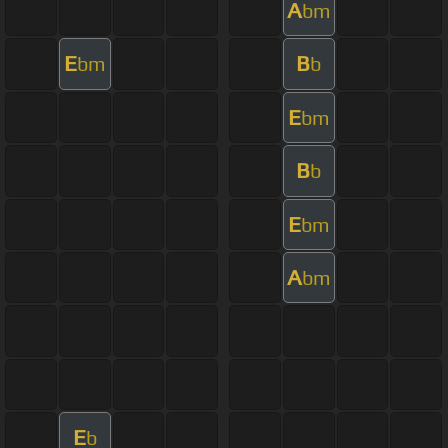
A
bm
E
B
bm
b
E
bm
B
b
E
bm
A
bm
E
b