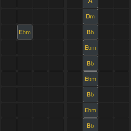
A
D
m
E
B
bm
b
E
bm
B
b
E
bm
B
b
E
bm
B
b