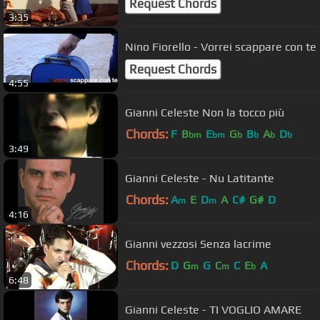
Request Chords
3:35
Nino Fiorello - Vorrei scappare con te
Request Chords
4:55
Gianni Celeste Non la tocco più
Chords:
F
B
E
G
B
A
D
bm
bm
b
b
b
b
3:49
Gianni Celeste - Nu Latitante
Chords:
A
E
D
A
C#
G#
D
m
m
4:16
Gianni vezzosi Senza lacrime
Chords:
D
G
G
C
C
E
A
m
m
b
6:48
Gianni Celeste - TI VOGLIO AMARE