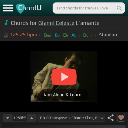
C
U
hord
Chords for
Gianni Celeste
L'amante
125.25
bpm
Standard Tuning (EADGBE)
E
B
E
A
D
bm
b
b
bm
bm
Jam Along & Learn...
125
BPM