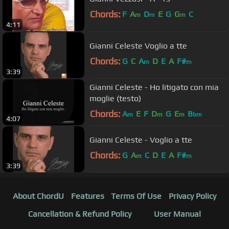
Chords:
F
A
D
E
G
G
C
m
m
m
4:11
Gianni Celeste Voglio a tte
Chords:
G
C
A
D
E
A
F#
m
m
3:39
Gianni Celeste - Ho litigato con mia
moglie (testo)
Chords:
A
E
F
D
G
E
B
m
m
m
bm
4:07
Gianni Celeste - Voglio a tte
Chords:
G
A
C
D
E
A
F#
m
m
3:39
About ChordU
Features
Terms Of Use
Privacy Policy
Cancellation & Refund Policy
User Manual