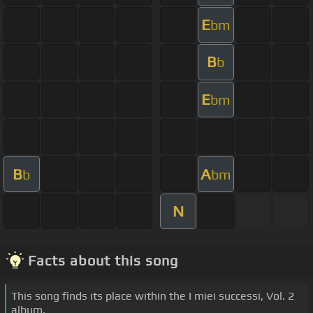
E
bm
B
b
E
bm
B
A
b
bm
N
Facts about this song
This song finds its place within the I miei successi, Vol. 2
album.