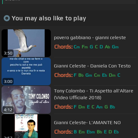
You may also like to play
povero gabbiano - gianni celeste
Chords:
C
F
G
C
D
A
G
m
m
b
m
3:50
Gianni Celeste - Daniela Con Testo
Chords:
F
B
G
C
E
D
C
b
m
m
b
m
3:00
Tony Colombo - Ti Aspetto all'Altare
(Video Ufficiale 2018)
Chords:
F
D
E
C
A
G
B
m
m
b
4:12
Gianni Celeste- L'AMANTE NO
Chords:
B
E
E
B
E
D
E
m
bm
b
b