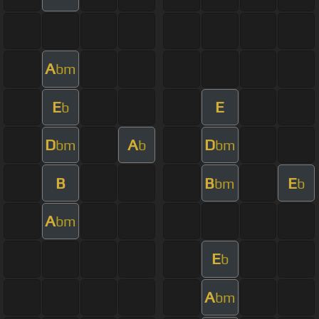
A
bm
E
E
b
D
A
D
bm
b
bm
B
B
E
bm
b
A
bm
E
b
A
bm