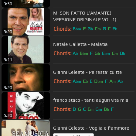
3:50
MI SON FATTO L'AMANTE(
VERSIONE ORIGINALE VOL.1)
Chords:
B
F
G
C
G
C
E
bm
b
m
b
3:20
Natale Galletta - Malatia
Chords:
A
B
F
G
E
C
D
b
bm
b
bm
m
b
3:11
Gianni Celeste - Pe resta' cu tte
Chords:
A
E
E
D
F
A
A
bm
b
bm
m
b
3:20
franco staco - tanti auguri vita mia
Chords:
D
G
C
E
G
B
F
m
m
b
5:20
Gianni Celeste - Voglia e f'ammore