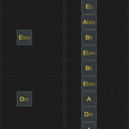
E
b
A
bm
E
B
bm
b
E
bm
B
b
E
bm
D
A
m
D
m