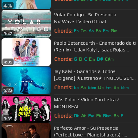
3:46
Volar Contigo - Su Presencia
NxtWave | Video Oficial
Chords:
E
C
A
B
F
G
b
m
b
b
m
m
3:42
Pablo Betancourth - Enamorado de ti
(Remix) ft. Jay Kalyl , Isaac Rojas
(VIDEOLETRAS)
Chords:
G
D
C
E
D#
C#
m
m
4:05
Jay Kalyl - Ganarlos a Todos
[Oxigeno] ★Estreno★ | NUEVO 2016
HD
Chords:
E
A
B
D
F
B
E
b
b
bm
b
m
b
bm
5:22
Más Color / Vídeo Con Letra /
MONTREAL
Chords:
D
A
F
E
B
B
F
b
b
m
b
bm
b
3:39
Perfecto Amor - Su Presencia
(Perfect Love - Planetshakers) -