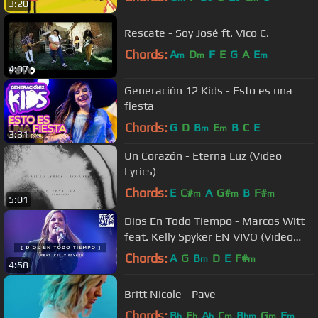
3:20
Rescate - Soy José ft. Vico C.
Chords:
A
D
F
E
G
A
E
m
m
m
4:07
Generación 12 Kids - Esto es una
fiesta
Chords:
G
D
B
E
B
C
E
m
m
3:31
Un Corazón - Eterna Luz (Video
Lyrics)
Chords:
E
C#
A
G#
B
F#
m
m
m
5:01
Dios En Todo Tiempo - Marcos Witt
feat. Kelly Spyker EN VIVO (Video
Oficial)
Chords:
A
G
B
D
E
F#
m
m
4:58
Britt Nicole - Pave
Chords:
B
E
A
C
B
G
F
b
b
b
m
bm
m
m