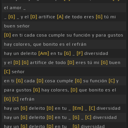
el amor _
_
[G]
_ y el
[D]
artífice
[A]
de todo eres
[G]
tú mi
buen señor
[D]
en ti cada cosa cumple su función y para gustos
hay colores, que bonito es el refrán
hay un deleito
[Am]
en tu
[G]
_
[F]
diversidad
y el
[D]
[G]
artífice de todo
[D]
eres tú mi
[G]
buen
[C]
señor
en ti
[G]
cada
[D]
cosa cumple
[G]
su función
[C]
y
para gustos
[G]
hay colores,
[D]
que bonito es el
[G]
[C]
refrán
hay un
[G]
deleito
[D]
en tu _
[Em]
_
[C]
diversidad
hay un
[G]
deleito
[D]
en tu _
[G]
_
[C]
diversidad
hay un
[G]
deleito
[D]
en tu _
[G]
diversidad