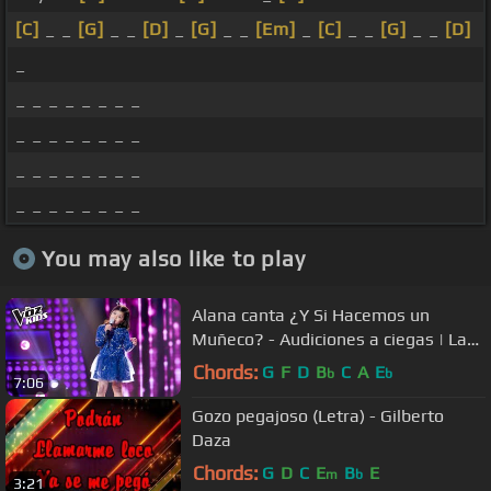
[C]
_ _
[G]
_ _
[D]
_
[G]
_ _
[Em]
_
[C]
_ _
[G]
_ _
[D]
_
_ _ _ _ _ _ _ _
_ _ _ _ _ _ _ _
_ _ _ _ _ _ _ _
_ _ _ _ _ _ _ _
You may also like to play
Alana canta ¿Y Si Hacemos un
Muñeco? - Audiciones a ciegas | La
Voz Kids Colombia 2018
Chords:
G
F
D
B
C
A
E
b
b
7:06
Gozo pegajoso (Letra) - Gilberto
Daza
Chords:
G
D
C
E
B
E
m
b
3:21