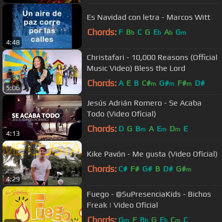
Es Navidad con letra - Marcos Witt
Chords:
F
B
C
G
E
A
G
b
b
b
m
4:48
Christafari - 10,000 Reasons (Official
Music Video) Bless the Lord
Chords:
A
E
B
C#
G#
F#
D#
m
m
m
5:06
Jesús Adrián Romero - Se Acaba
Todo (Video Oficial)
Chords:
D
G
B
A
E
D
E
m
m
m
4:13
Kike Pavón - Me gusta (Video Oficial)
Chords:
C#
F#
G#
B
D#
G#
m
4:29
Fuego - @SuPresenciaKids - Bichos
Freak | Video Oficial
Chords:
G
F
B
G
E
C
C
m
b
b
m