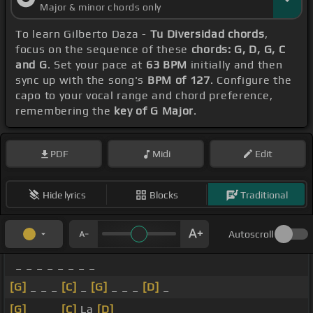
Major & minor chords only
To learn Gilberto Daza -
Tu Diversidad chords
,
focus on the sequence of these
chords: G, D, G, C
and G
. Set your pace at
63 BPM
initially and then
sync up with the song's
BPM of 127
. Configure the
capo to your vocal range and chord preference,
remembering the
key of G Major
.
PDF
Midi
Edit
Hide lyrics
Blocks
Traditional
Autoscroll
_ _ _ _ _ _ _ _
[G]
_ _ _
[C]
_
[G]
_ _ _
[D]
_
[G]
_ _ _
[C]
La
[D]
_ _