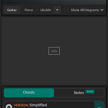
Guitar
Piano
Ukulele
Show
All Diagrams
Chords
Beta
Notes
Simplified
VERSION: