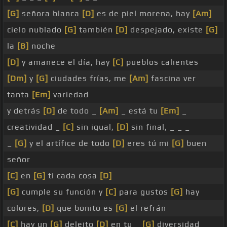
[G]
señora blanca
[D]
es de piel morena, hay
[Am]
cielo nublado
[G]
también
[D]
despejado, existe
[G]
la
[B]
noche
[D]
y amanece el día, hay
[C]
pueblos calientes
[Dm]
y
[G]
ciudades frías, me
[Am]
fascina ver
tanta
[Em]
variedad
y detrás
[D]
de todo _
[Am]
_ está tu
[Em]
_
creatividad _
[C]
sin igual,
[D]
sin final, _ _ _
_
[G]
y el artífice de todo
[D]
eres tú mi
[G]
buen
señor
[C]
en
[G]
ti cada cosa
[D]
[G]
cumple su función y
[C]
para gustos
[G]
hay
colores,
[D]
que bonito es
[G]
el refrán
[C]
hay un
[G]
deleito
[D]
en tu _
[G]
diversidad