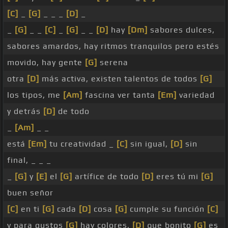
[C]
_
[G]
_ _ _
[D]
_
_
[G]
_ _
[C]
_
[G]
_ _
[D]
hay
[Dm]
sabores dulces,
sabores amardos, hay ritmos tranquilos pero estés
movido, hay gente
[G]
serena
otra
[D]
más activa, existen talentos de todos
[G]
los tipos, me
[Am]
fascina ver tanta
[Em]
variedad
y detrás
[D]
de todo
_
[Am]
_ _
está
[Em]
tu creatividad _
[C]
sin igual,
[D]
sin
final, _ _ _
_
[G]
y
[E]
el
[G]
artífice de todo
[D]
eres tú mi
[G]
buen señor
[C]
en ti
[G]
cada
[D]
cosa
[G]
cumple su función
[C]
y para gustos
[G]
hay colores,
[D]
que bonito
[G]
es