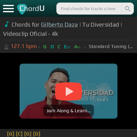
C
U
hord
Chords for
Gilberto Daza
| Tu Diversidad |
Videoclip Oficial - 4k
127.1
bpm
Standard Tuning (EADGBE)
G
D
C
E
A
m
m
Jam Along & Learn...
[G]
[C]
[G]
[D]