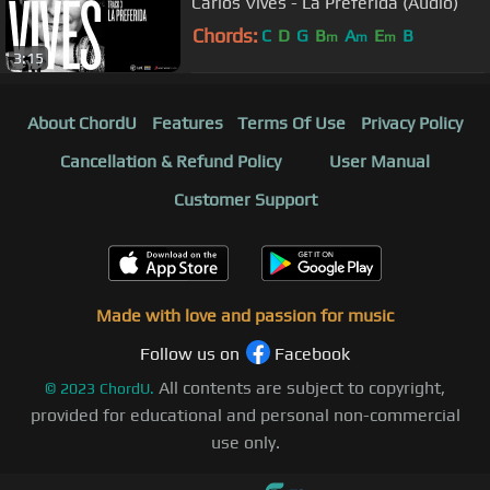
Carlos Vives - La Preferida (Audio)
Chords:
C
D
G
B
A
E
B
m
m
m
3:15
About ChordU
Features
Terms Of Use
Privacy Policy
Cancellation & Refund Policy
User Manual
Customer Support
Made with love and passion for music
Follow us on
Facebook
All contents are subject to copyright,
©
2023
ChordU.
provided for educational and personal non-commercial
use only.