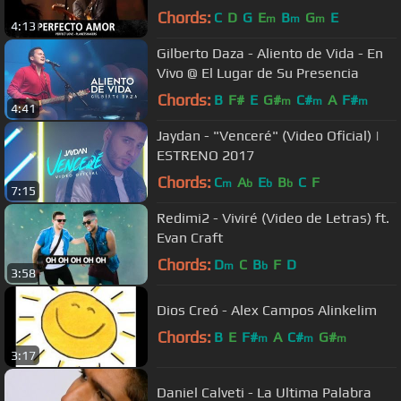
Español
Chords:
C
D
G
E
B
G
E
m
m
m
4:13
Gilberto Daza - Aliento de Vida - En
Vivo @ El Lugar de Su Presencia
Chords:
B
F#
E
G#
C#
A
F#
m
m
m
4:41
Jaydan - "Venceré" (Video Oficial) |
ESTRENO 2017
Chords:
C
A
E
B
C
F
m
b
b
b
7:15
Redimi2 - Viviré (Video de Letras) ft.
Evan Craft
Chords:
D
C
B
F
D
m
b
3:58
Dios Creó - Alex Campos Alinkelim
Chords:
B
E
F#
A
C#
G#
m
m
m
3:17
Daniel Calveti - La Ultima Palabra