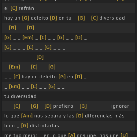
el
[C]
refrán
hay un
[G]
deleito
[D]
en tu _
[G]
_
[C]
diversidad
_
[G]
_ _
[D]
_
[G]
_ _
[Em]
_
[C]
_ _
[G]
_ _
[D]
_
[G]
_ _ _
[C]
_ _
[G]
_ _ _
_ _ _ _ _ _ _
[D]
_
_
[Em]
_ _
[C]
_ _
[G]
_ _ _
_ _
[C]
hay un deleito
[G]
en
[D]
_
_
[Em]
_ _
[C]
_ _
[G]
_ _
tu diversidad
_ _
[C]
_ _
[G]
_
[D]
prefiero _
[G]
_ _ _ _ _ ignorar
lo que
[Am]
nos separa y las
[D]
diferencias más
bien _
[G]
disfrutarlas
me fijo mejor _ en lo que
[A]
nos une, nos une
[D]