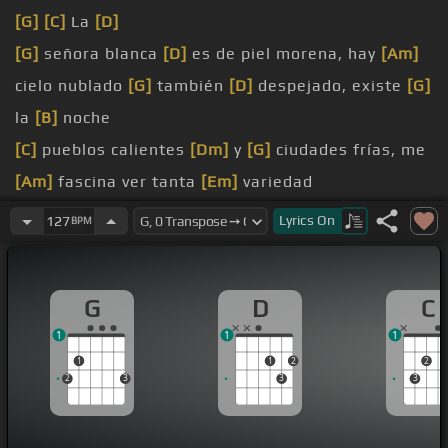
[G]
[C]
La
[D]
[G]
señora blanca
[D]
es de piel morena, hay
[Am]
cielo nublado
[G]
también
[D]
despejado, existe
[G]
la
[B]
noche
[C]
pueblos calientes
[Dm]
y
[G]
ciudades frías, me
[Am]
fascina ver tanta
[Em]
variedad
detrás
[D]
de todo
[Am]
está tu
[Em]
creatividad
Lyrics
On
127
BPM
[C]
sin igual,
[D]
sin final,
[G]
y el artífice de todo
[D]
eres tú mi
[G]
buen
G
D
C
señor
1
1
1
[G]
cumple su función y
[C]
para gustos
[G]
hay
1
1
2
2
colores,
[D]
que bonito es
[G]
el refrán
2
3
3
3
[G]
diversidad