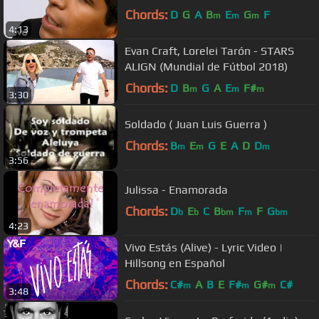
Chords:
D
G
A
B
E
G
F
m
m
m
4:13
Evan Craft, Lorelei Tarón - STARS
ALIGN (Mundial de Fútbol 2018)
Chords:
D
B
G
A
E
F#
m
m
m
3:30
Soldado ( Juan Luis Guerra )
Chords:
B
E
G
E
A
D
D
m
m
m
3:56
Julissa - Enamorada
Chords:
D
E
C
B
F
F
G
b
b
bm
m
bm
4:23
Vivo Estás (Alive) - Lyric Video |
Hillsong en Español
Chords:
C#
A
B
E
F#
G#
C#
m
m
m
3:48