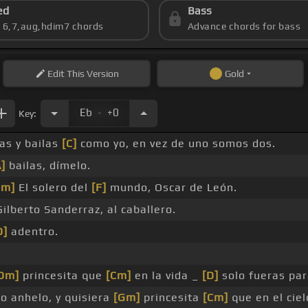
ed
Bass
s 6,7,aug,hdim7 chords
Advance chords for bass
Edit
This Version
Gold
.
Eb
+0
Key:
as y bailas
[C]
como yo, en vez de uno somos dos.
A]
bailas, dímelo.
Gm]
El solero del
[F]
mundo, Oscar de León.
ilberto Sanderraz, al caballero.
D]
adentro.
Dm]
princesita que
[Cm]
en la vida _
[D]
solo fueras par
o anhelo, y quisiera
[Gm]
princesita
[Cm]
que en el ciel