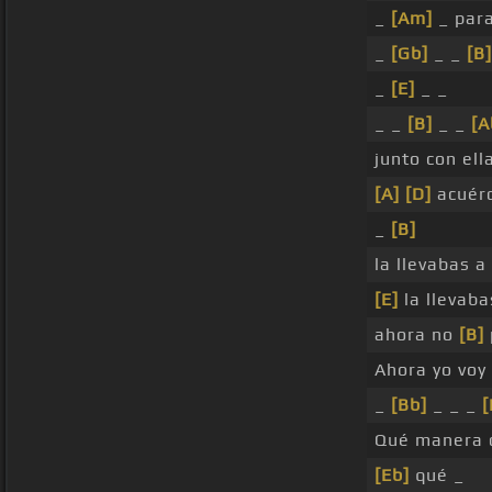
_
[Am]
_ par
_
[Gb]
_ _
[B]
_
[E]
_ _
_ _
[B]
_ _
[
junto con ell
[A]
[D]
acuérd
_
[B]
la llevabas a
[E]
la llevaba
ahora no
[B]
Ahora yo voy
_
[Bb]
_ _ _
[
Qué manera d
[Eb]
qué _