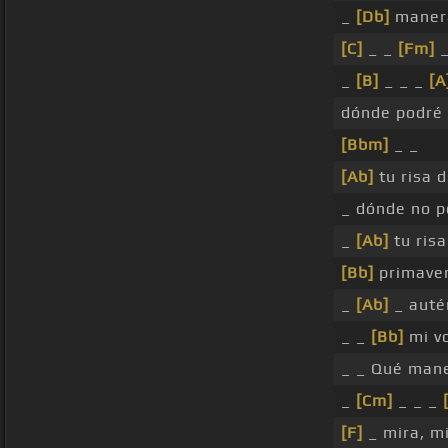
_
[Db]
maner
[C]
_ _
[Fm]
_
_
[B]
_ _ _
[A
dónde podré b
[Bbm]
_ _
[Ab]
tu risa d
_ dónde no p
_
[Ab]
tu ris
[Bb]
primaver
_
[Ab]
_ auté
_ _
[Bb]
mi v
_ _ Qué mane
_
[Cm]
_ _ _
[F]
_ mira, mi