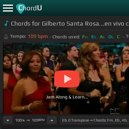
C
U
hord
Chords for
Gilberto Santa Rosa...en vivo 
109
bpm
Tempo:
T
Chords used:
F
E
A
D
C
m
b
b
b
Jam Along & Learn...
100
➙
109
BPM
%