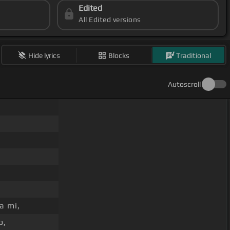
Edited
All Edited versions
Hide lyrics
Blocks
Traditional
Autoscroll
a mi,
o,