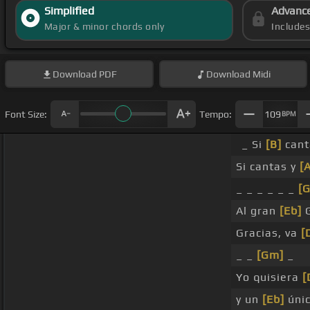
Simplified
Advanc
Major & minor chords only
Include
Download
PDF
Download
Midi
Font Size:
Tempo:
109
BPM
_ Si
[B]
cant
Si cantas y
[
_ _ _ _ _ _
[
Al gran
[Eb]
G
Gracias, va
[
_ _
[Gm]
_
Yo quisiera
[
y un
[Eb]
únic