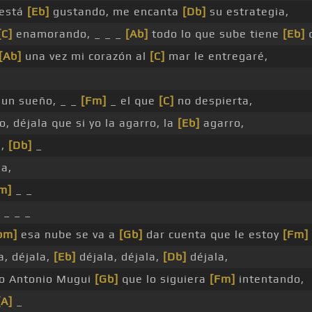
 está
[Eb]
gustando, me encanta
[Db]
su estrategia,
[C]
enamorando, _ _ _
[Ab]
todo lo que sube tiene
[Eb]
q
[Ab]
una vez mi corazón al
[C]
mar le entregaré,
un sueño, _ _
[Fm]
_ el que
[C]
no despierta,
, déjala que si yo la agarro, la
[Eb]
agarro,
a,
[Db]
_
ja,
m]
_ _
 _ _ _
bm]
esa nube se va a
[Gb]
dar cuenta que le estoy
[Fm]
a, déjala,
[Eb]
déjala, déjala,
[Db]
déjala,
co Antonio Mugui
[Gb]
que lo siguiera
[Fm]
intentando,
[A]
_