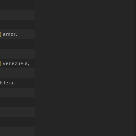
]
amor.
]
Venezuela,
siera,