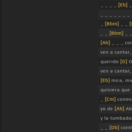
_ _ _ _
[Eb]
_
_ _ _ _ _ _ _
_
[Bbm]
_ _
_ _
[Bbm]
_ 
[Ab]
_ _ _ co
ven a cantar,
querido
[G]
O
ven a cantar
[Eb]
mira, mi
quisiera que 
_
[Cm]
conmig
yo de
[Ab]
Abu
y la tumbad
_ _
[Db]
cont