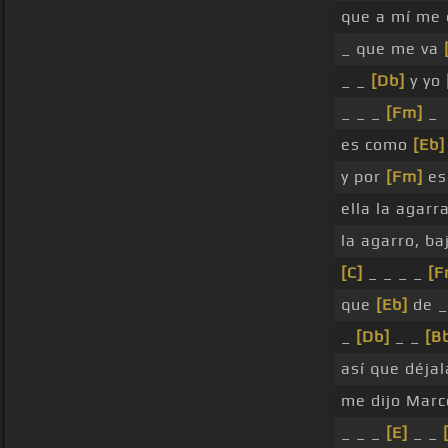
que a mí me
_ que me va
_ _
[Db]
y yo
_ _ _
[Fm]
_
es como
[Eb]
y por
[Fm]
eso
ella la agarr
la agarro, ba
[C]
_ _ _ _
[F
que
[Eb]
de _
_
[Db]
_ _
[B
así que déjal
me dijo Mar
_ _ _
[E]
_ _