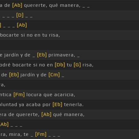
a de
[Ab]
quererte, qué manera, _ _
 _ _ _
[D]
_ _
]
_ _ _
[Ab]
ocarte si no en tu risa,
e jardín y de _
[Eb]
primavera, _
odré bocarte si no en
[Db]
tu
[G]
risa,
a de
[Eb]
jardín y de
[Cm]
_
a,
ntica
[Fm]
locura que acaricia,
oluntad ya acaba por
[Eb]
tenerla.
ra de quererte,
[Ab]
qué manera,
[Ab]
_ _ _
ra, mira, te _
[Fm]
_ _ _