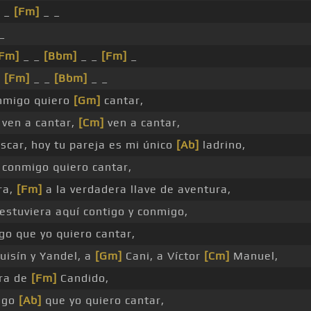
 _
[Fm]
_ _
 _
[Fm]
_ _
[Bbm]
_ _
[Fm]
_
_
[Fm]
_ _
[Bbm]
_ _
nmigo quiero
[Gm]
cantar,
 ven a cantar,
[Cm]
ven a cantar,
scar, hoy tu pareja es mi único
[Ab]
ladrino,
, conmigo quiero cantar,
ra,
[Fm]
a la verdadera llave de aventura,
estuviera aquí contigo y conmigo,
o que yo quiero cantar,
isín y Yandel, a
[Gm]
Cani, a Víctor
[Cm]
Manuel,
ora de
[Fm]
Candido,
igo
[Ab]
que yo quiero cantar,