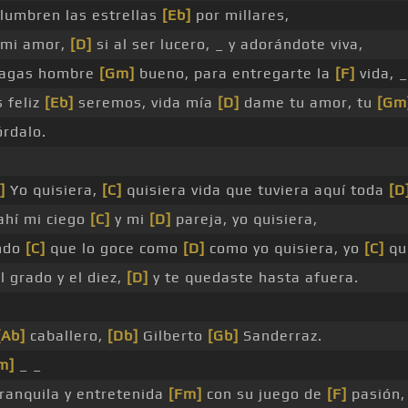
lumbren las estrellas
[Eb]
por millares,
 mi amor,
[D]
si al ser lucero, _ y adorándote viva,
hagas hombre
[Gm]
bueno, para entregarte la
[F]
vida, _
 feliz
[Eb]
seremos, vida mía
[D]
dame tu amor, tu
[Gm
rdalo.
]
Yo quisiera,
[C]
quisiera vida que tuviera aquí toda
[D
hí mi ciego
[C]
y mi
[D]
pareja, yo quisiera,
undo
[C]
que lo goce como
[D]
como yo quisiera, yo
[C]
qui
 grado y el diez,
[D]
y te quedaste hasta afuera.
[Ab]
caballero,
[Db]
Gilberto
[Gb]
Sanderraz.
m]
_ _
ranquila y entretenida
[Fm]
con su juego de
[F]
pasión,