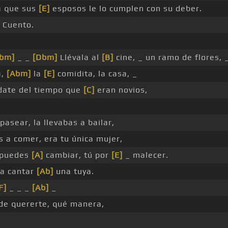
a que sus
[E]
esposos le lo cumplen con su deber.
Cuento.
Abm]
_ _
[Dbm]
Llévala al
[B]
cine, _ un ramo de flores, 
a,
[Abm]
la
[E]
comidita, la casa, _
ate del tiempo que
[C]
eran novios,
 pasear, la llevabas a bailar,
s a comer, era tu única mujer,
puedes
[A]
cambiar, tú por
[E]
_ malecer.
 a cantar
[Ab]
una tuya.
F]
_ _ _
[Ab]
_
e quererte, qué manera,