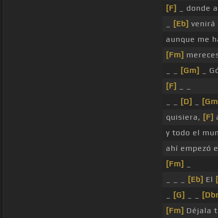
[F]
_ donde a
_
[Eb]
venirá
aunque me 
[Fm]
mereces
_ _
[Gm]
_ Gó
[F]
_ _
_ _
[D]
_
[Gm
quisiera,
[F]
a
y todo el m
ahí empezó el
[Fm]
_
_ _ _
[Eb]
El
_
[G]
_ _
[Db
[Fm]
Déjala t