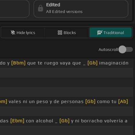
Edited
All Edited versions
Hide lyrics
Blocks
Traditional
Autoscroll
ndo y
[Bbm]
que te ruego vaya que _
[Gb]
imaginación
bm]
vales ni un peso y de personas
[Gb]
como tu
[Ab]
idas
[Ebm]
con alcohol _
[Gb]
y ni borracho volvería a