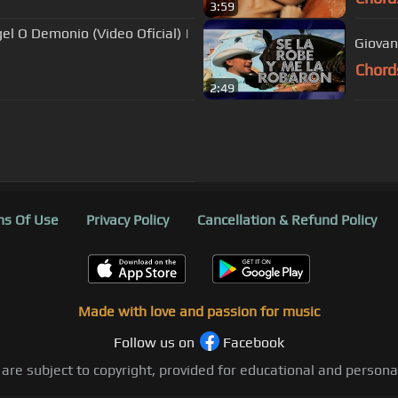
3:59
el O Demonio (Video Oficial) |
Giovan
Chord
2:49
s Of Use
Privacy Policy
Cancellation & Refund Policy
Made with love and passion for music
Follow us on
Facebook
 are subject to copyright, provided for educational and person