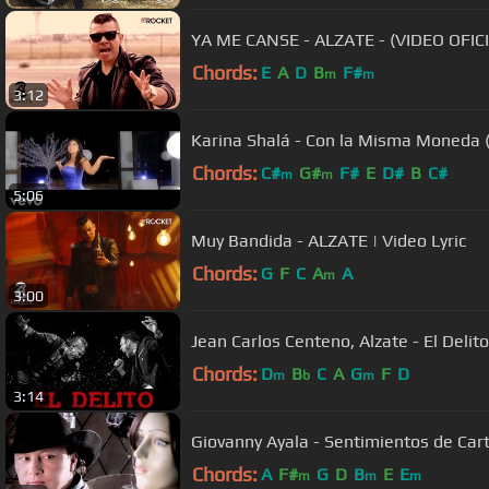
YA ME CANSE - ALZATE - (VIDEO OFICI
Chords:
E
A
D
B
F#
m
m
3:12
Karina Shalá - Con la Misma Moneda (
Chords:
C#
G#
F#
E
D#
B
C#
m
m
5:06
Muy Bandida - ALZATE | Video Lyric
Chords:
G
F
C
A
A
m
3:00
Jean Carlos Centeno, Alzate - El Delito 
Chords:
D
B
C
A
G
F
D
m
b
m
3:14
Giovanny Ayala - Sentimientos de Car
Chords:
A
F#
G
D
B
E
E
m
m
m