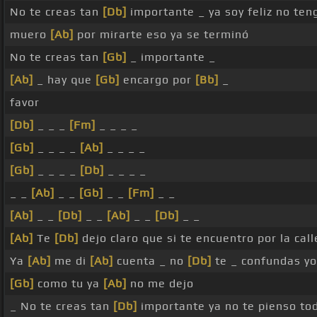
No te creas tan
[Db]
importante _ ya soy feliz no te
muero
[Ab]
por mirarte eso ya se terminó
No te creas tan
[Gb]
_ importante _
[Ab]
_ hay que
[Gb]
encargo por
[Bb]
_
favor
[Db]
_ _ _
[Fm]
_ _ _ _
[Gb]
_ _ _ _
[Ab]
_ _ _ _
[Gb]
_ _ _ _
[Db]
_ _ _ _
_ _
[Ab]
_ _
[Gb]
_ _
[Fm]
_ _
[Ab]
_ _
[Db]
_ _
[Ab]
_ _
[Db]
_ _
[Ab]
Te
[Db]
dejo claro que si te encuentro por la cal
Ya
[Ab]
me di
[Ab]
cuenta _ no
[Db]
te _ confundas yo
[Gb]
como tu ya
[Ab]
no me dejo
_ No te creas tan
[Db]
importante ya no te pienso to