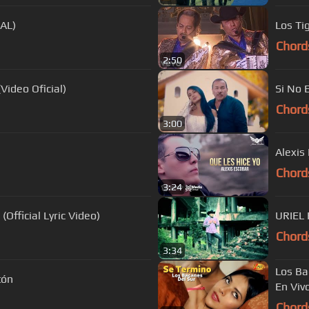
AL)
Los Ti
Chord
2:50
Video Oficial)
Chord
3:00
Chord
3:24
(Official Lyric Video)
URIEL
Chord
3:34
Los Ba
tón
En Viv
Chord