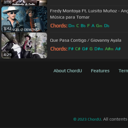
3:06
Fredy Montoya Ft. Luisito Muñoz - Ang
Música para Tomar
Chords:
D
C
B
F
A
G
D
m
b
m
b
3:42
Que Pasa Contigo / Giovanny Ayala
Chords:
F#
C#
G#
G
D#
A#
A#
m
m
4:29
About ChordU
Features
Term
All contents
©
2023
ChordU.