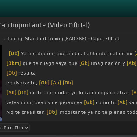
Tan Importante (Vídeo Oficial)
Tuning:
Standard Tuning (EADGBE)
Capo:
+0
fret
m
[Db]
Ya me dijeron que andas hablando mal de mí
[
[Bbm]
que te ruego vaya que
[Gb]
imaginación y
[Ab]
[Db]
resulta
equivocaste,
[Gb]
[Ab]
[Db]
[Ab]
[Db]
no te confundas yo lo camino para atrás
[A
vales ni un peso y de personas
[Gb]
como tu
[Ab]
ya 
No te creas tan
[Db]
importante ya no te pienso tod
heridas
[Ebm]
con alcohol
[Gb]
y ni borracho volverí
ya soy feliz no tengo tiempo
[Ab]
para odiarte
[Gb]
y