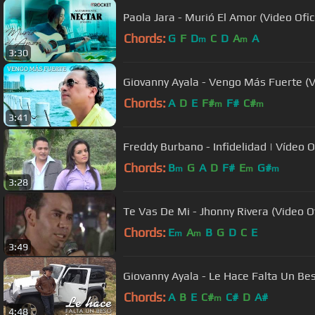
Paola Jara - Murió El Amor (Video Ofici
Chords:
G
F
D
C
D
A
A
m
m
3:30
Giovanny Ayala - Vengo Más Fuerte (Ví
Chords:
A
D
E
F#
F#
C#
m
m
3:41
Freddy Burbano - Infidelidad | Vídeo Of
Chords:
B
G
A
D
F#
E
G#
m
m
m
3:28
Te Vas De Mi - Jhonny Rivera (Video Of
Chords:
E
A
B
G
D
C
E
m
m
3:49
Giovanny Ayala - Le Hace Falta Un Be
Chords:
A
B
E
C#
C#
D
A#
m
4:48