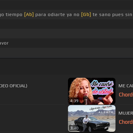
ngo tiempo
[Ab]
para odiarte ya no
[Gb]
te sano pues sin
avor
DEO OFICIAL)
ME CA
Chord
4:39
MUJER
Chord
3:40