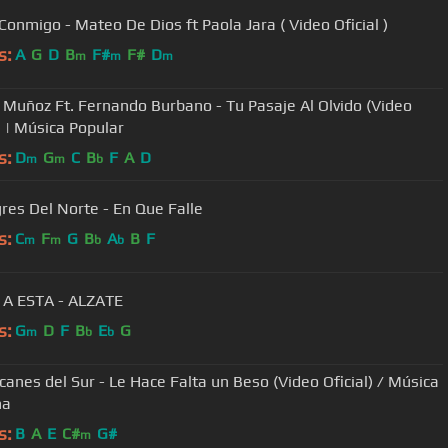
Vente Conmigo - Mateo De Dios ft Paola Jara ( Video Oficial )
s:
A
G
D
B
F#
F#
D
m
m
m
ideo
) | Música Popular
s:
D
G
C
B
F
A
D
m
m
b
gres Del Norte - En Que Falle
s:
C
F
G
B
A
B
F
m
m
b
b
 A ESTA - ALZATE
s:
G
D
F
B
E
G
m
b
b
canes del Sur - Le Hace Falta un Beso (Video Oficial) / Música
ña
s:
B
A
E
C#
G#
m