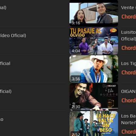
al)
Chord
3:16
Luisito Muñoz Ft. Fernando Burbano - Tu Pasaje Al Olvido (V
deo Oficial)
Oficial
Chord
4:04
icial
Los Ti
Chord
3:56
icial)
OIGAN
Chord
2:30
Los Ba
so
Norte
Chord
2:52