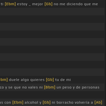
 ti
[Ebm]
estoy _ mejor
[Gb]
no me diciendo que me
Bbm]
duele algo quieres
[Gb]
tu de mi
o y se que no vales ni
[Bbm]
un peso y de personas
as con
[Ebm]
alcohol y
[Gb]
ni borracho volvería a
[Ab]