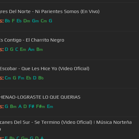
gres Del Norte - Ni Parientes Somos (En Vivo)
s:
B
F
E
D
G
C
G
b
b
m
m
m
Si No Es Contigo - El Charrito Negro
s:
D
G
C
E
A
B
m
m
m
Alexis Escobar - Que Les Hice Yo (Video Oficial)
s:
C
G
F
E
D
B
m
m
b
b
 HENAO-LOGRASTE LO QUE QUERIAS
s:
G
B
A
D
F#
F#
E
m
m
m
canes Del Sur - Se Termino (Video Oficial) | Música Norteña
o
s:
F
B
C
G
G
D
A
b
m