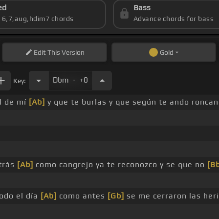
ed
Bass
s 6,7,aug,hdim7 chords
Advance chords for bass
Edit
This Version
Gold
.
Dbm
+0
Key:
l de mí
[Ab]
y que te burlas y que según te ando ronca
atrás
[Ab]
como cangrejo ya te reconozco y se que no
[B
odo el día
[Ab]
como antes
[Gb]
se me cerraron las her