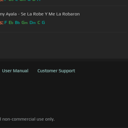
ny Ayala - Se La Robe Y Me La Robaron
s:
F
E
B
G
D
C
G
b
b
m
m
User Manual
Customer Support
al non-commercial use only.