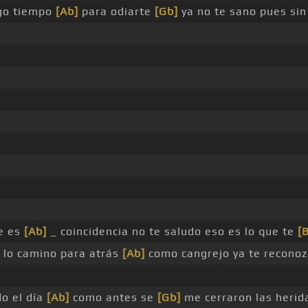
ngo tiempo
[Ab]
para odiarte
[Gb]
ya no te sano pues sin
le es
[Ab]
_ coincidencia no te saludo eso es lo que te
[
 lo camino para atrás
[Ab]
como cangrejo ya te reconozc
do el día
[Ab]
como antes se
[Gb]
me cerraron las herid