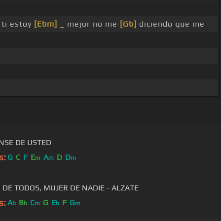
 ti estoy
[Ebm]
_ mejor no me
[Gb]
diciendo que me
NSE DE USTED
s:
G
C
F
E
A
D
D
m
m
m
 DE TODOS, MUJER DE NADIE - ALZATE
s:
A
B
C
G
E
F
G
b
b
m
b
m