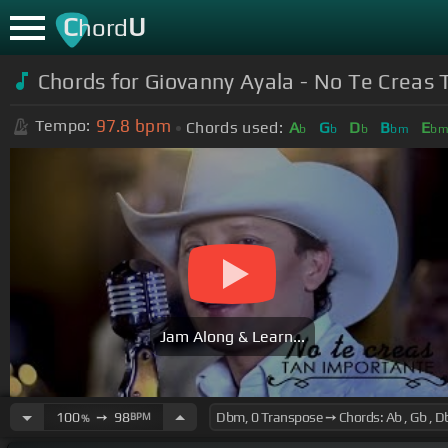
C
U
hord
Chords for Giovanny Ayala - No Te Creas 
97.8
bpm
Tempo:
Chords used:
A
G
D
B
E
b
b
b
bm
b
Jam Along & Learn...
100
➙
98
BPM
%