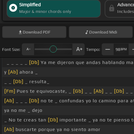
Simplified
Advanc
Major & minor chords only
Include
Download
PDF
Download
Midi
Font Size:
Tempo:
98
BPM
_ _ _ _ _
[Db]
Ya me dijeron que andas hablando ma
y
[Ab]
ahora _
_ _
[Db]
_ resulta_
[Fm]
Pues te equivocaste, _
[Gb]
_ _
[Ab]
_ _
[Db]
_ _
[Ab]
_ _ _
[Db]
no te _ confundas yo lo camino para 
ya no me _ dejo
_ No te creas tan
[Db]
importante _ ya no te pienso t
[Ab]
buscarte porque ya no siento amor