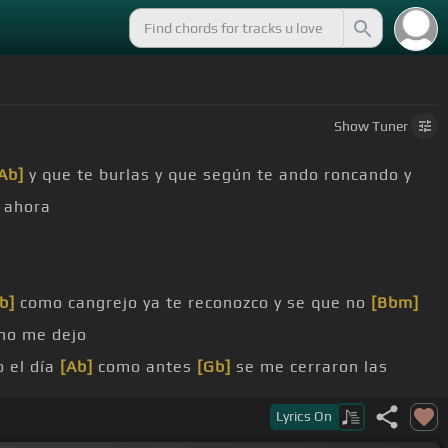
Show
Tuner
Ab]
y que te burlas y que según te ando roncando y
ahora
b]
como cangrejo ya te reconozco y se que no
[Bbm]
no me dejo
o el día
[Ab]
como antes
[Gb]
se me cerraron las
a a
[Ab]
buscarte porque ya no siento amor
Lyrics
On
a no te sano pues sin ti
[Ebm]
estoy mejor
[Gb]
no