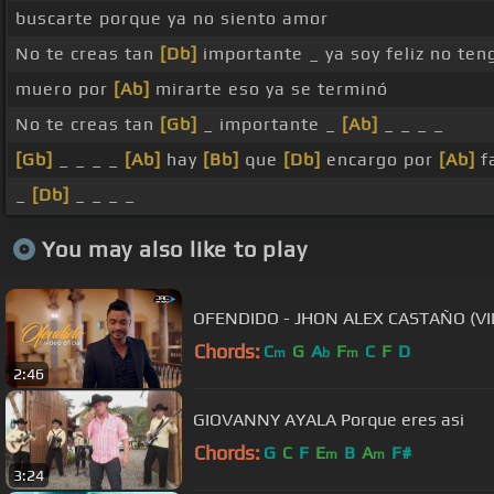
buscarte porque ya no siento amor
No te creas tan
[Db]
importante _ ya soy feliz no te
muero por
[Ab]
mirarte eso ya se terminó
No te creas tan
[Gb]
_ importante _
[Ab]
_ _ _ _
[Gb]
_ _ _ _
[Ab]
hay
[Bb]
que
[Db]
encargo por
[Ab]
f
_
[Db]
_ _ _ _
You may also like to play
OFENDIDO - JHON ALEX CASTAÑO (VI
Chords:
C
G
A
F
C
F
D
m
b
m
2:46
GIOVANNY AYALA Porque eres asi
Chords:
G
C
F
E
B
A
F#
m
m
3:24