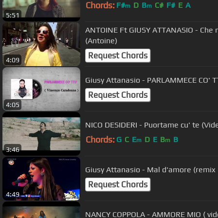
Chords:
F#
D
B
C#
F#
E
A
m
m
5:51
ANTOINE Ft GIUSY ATTANASIO - Che mag
(Antoine)
Request Chords
4:09
Giusy Attanasio - PARLAMMECE CO' T
Request Chords
4:05
NICO DESIDERI - Puortame cu' te (Vide
Chords:
G
C
E
D
E
B
B
m
m
3:46
Giusy Attanasio - Mal d'amore (remix
Request Chords
4:49
NANCY COPPOLA - AMMORE MIO ( video