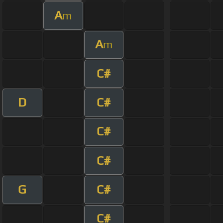
A
m
A
m
C#
D
C#
C#
C#
G
C#
C#