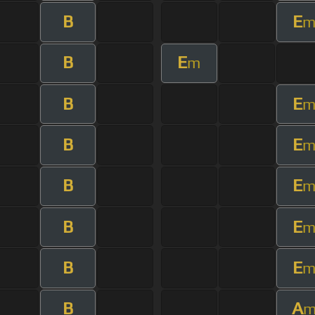
B
E
B
E
m
B
E
B
E
B
E
B
E
B
E
B
A