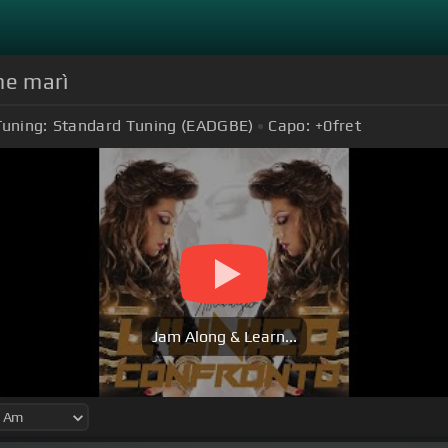
me marì
Tuning:
Standard Tuning (EADGBE)
Capo:
+0
fret
Jam Along & Learn...