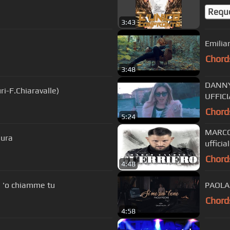
Requ
3:43
Emilia
Chord
3:48
DANNY ROS
ri-F.Chiaravalle)
UFFIC
Chord
5:24
MARCO 
aura
ufficia
Chord
4:48
e 'o chiamme tu
PAOLA 
Chord
4:58