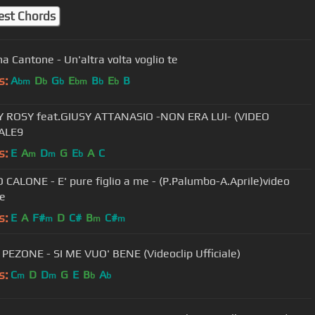
est Chords
na Cantone - Un'altra volta voglio te
s:
A
D
G
E
B
E
B
bm
b
b
bm
b
b
Y feat.GIUSY ATTANASIO -NON ERA LUI- (VIDEO
IALE9
s:
E
A
D
G
E
A
C
m
m
b
CALONE - E' pure figlio a me - (P.Palumbo-A.Aprile)video
le
s:
E
A
F#
D
C#
B
C#
m
m
m
PEZONE - SI ME VUO' BENE (Videoclip Ufficiale)
s:
C
D
D
G
E
B
A
m
m
b
b