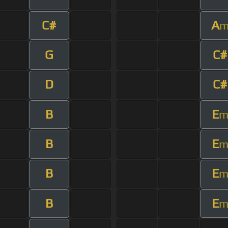
C#
A
G
C#
D
C#
B
E
B
E
B
E
B
E