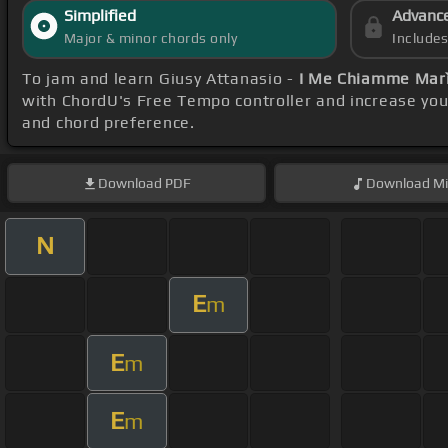
Simplified
Advanc
Major & minor chords only
Include
To jam and learn Giusy Attanasio -
I Me Chiamme Marì
with ChordU's Free Tempo controller and increase you
and chord preference.
Download
PDF
Download
Mi
N
E
m
E
m
E
m