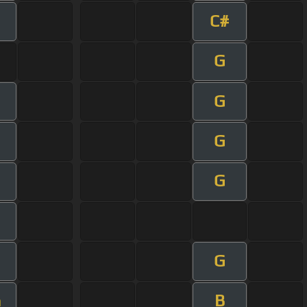
C#
m
G
G
m
G
m
G
m
m
G
m
B
m