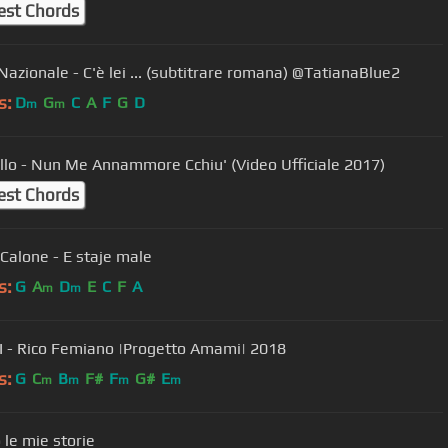
est Chords
Nazionale - C'è lei ... (subtitrare romana) @TatianaBlue2
s:
D
G
C
A
F
G
D
m
m
llo - Nun Me Annammore Cchiu' (Video Ufficiale 2017)
est Chords
Calone - E staje male
s:
G
A
D
E
C
F
A
m
m
- Rico Femiano |Progetto Amami| 2018
s:
G
C
B
F#
F
G#
E
m
m
m
m
 le mie storie