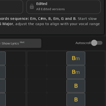
Edited
All Edited versions
hords sequence: Em, C#m, B, Em, G and B
. Start slow
G Major
, adjust the capo to align with your vocal range
Hint
Autoscroll
Show
Lyrics
B
m
B
m
B
B