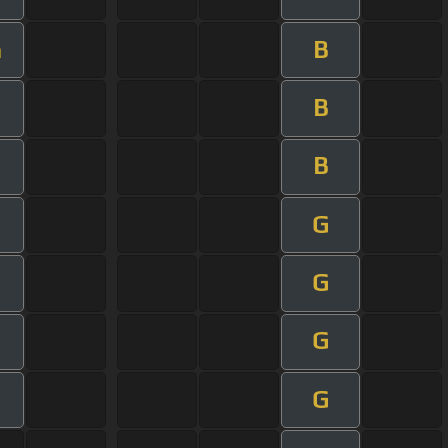
B
m
B
B
G
m
G
m
G
m
G
m