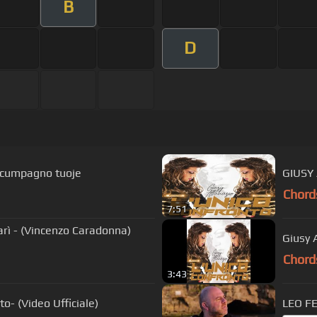
B
D
u cumpagno tuoje
GIUSY 
Chord
7:51
ì - (Vincenzo Caradonna)
Giusy 
Chord
3:43
 Fernuto- (Video Ufficiale)