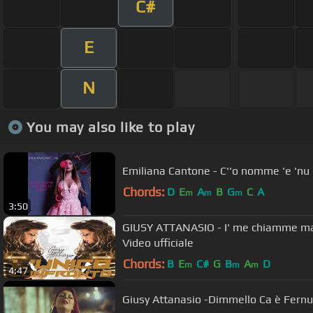
C#
E
N
You may also like to play
Emiliana Cantone - C''o nomme 'e 'n
Chords:
D
E
A
B
G
C
A
m
m
m
3:50
GIUSY ATTANASIO - I' me chiamme mar
Video ufficiale
Chords:
B
E
C#
G
B
A
D
m
m
m
4:47
Giusy Attanasio -Dimmello Ca è