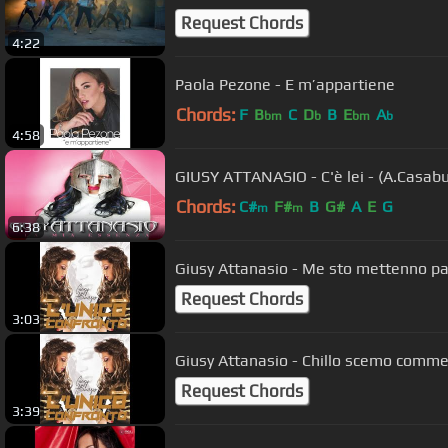
Request Chords
4:22
Paola Pezone - E m’appartiene
Chords:
F
B
C
D
B
E
A
bm
b
bm
b
4:58
GIUSY ATTANASIO - C'è lei - (A.Casabu
Chords:
C#
F#
B
G#
A
E
G
m
m
6:38
Giusy Attanasio - Me sto mettenno p
Request Chords
3:03
Giusy Attanasio - Chillo scemo comm
Request Chords
3:39