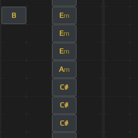
B
E
m
E
m
E
m
A
m
C#
C#
C#