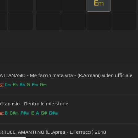
E
m
ATTANASIO - Me faccio n'ata vita - (R.Armani) video ufficiale
s:
C
E
B
G
F
G
m
b
b
m
m
Attanasio - Dentro le mie storie
s:
B
C#
F#
E
A
G#
G#
m
m
m
LEO FERRUCCI AMANTI NO (L .Aprea - L.Ferrucci ) 2018