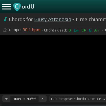
C
U
hord
Chords for
Giusy Attanasio
- I' me chiam
90.1
bpm
Tempo:
Chords used:
B
E
C#
G
A
m
m
100
➙
90
BPM
%