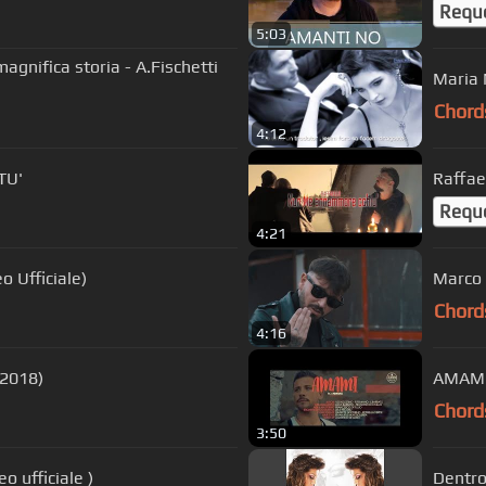
Requ
5:03
nifica storia - A.Fischetti
Maria 
Chord
4:12
TU'
Raffae
Requ
4:21
o Ufficiale)
Marco 
Chord
4:16
 2018)
AMAMI 
Chord
3:50
 ufficiale )
Dentro