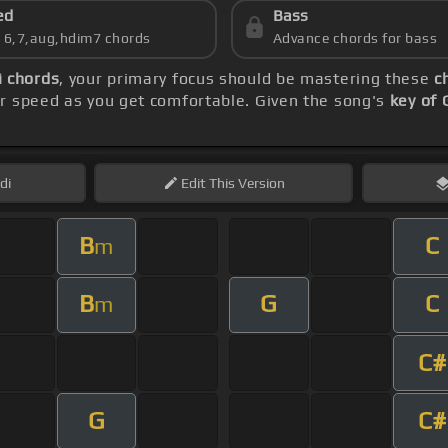
ed
Bass
s 6,7,aug,hdim7 chords
Advance chords for bass
 chords
, your primary focus should be mastering these
c
r speed as you get comfortable. Given the song's
key of 
di
Edit
This Version
B
C
m
B
G
C
m
C#
G
C#