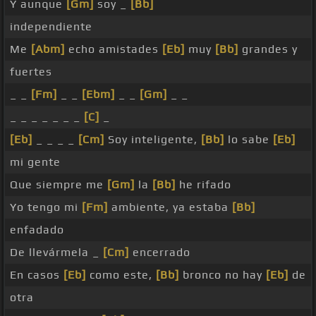
Y aunque
[Gm]
soy _
[Bb]
independiente
Me
[Abm]
echo amistades
[Eb]
muy
[Bb]
grandes y
fuertes
_ _
[Fm]
_ _
[Ebm]
_ _
[Gm]
_ _
_ _ _ _ _ _ _
[C]
_
[Eb]
_ _ _ _
[Cm]
Soy inteligente,
[Bb]
lo sabe
[Eb]
mi gente
Que siempre me
[Gm]
la
[Bb]
he rifado
Yo tengo mi
[Fm]
ambiente, ya estaba
[Bb]
enfadado
De llevármela _
[Cm]
encerrado
En casos
[Eb]
como este,
[Bb]
bronco no hay
[Eb]
de
otra