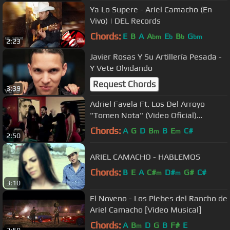
Ya Lo Supere - Ariel Camacho (En
Vivo) | DEL Records
Chords:
E
B
A
A
E
B
G
bm
b
b
bm
2:23
Javier Rosas Y Su Artillería Pesada -
Y Vete Olvidando
Request Chords
3:39
Adriel Favela Ft. Los Del Arroyo
"Tomen Nota" (Video Oficial)
Corridos 2015
Chords:
A
G
D
B
B
E
C#
m
m
2:50
ARIEL CAMACHO - HABLEMOS
Chords:
B
E
A
C#
D#
G#
C#
m
m
3:10
El Noveno - Los Plebes del Rancho de
Ariel Camacho [Video Musical]
Chords:
A
B
D
G
B
F#
E
m