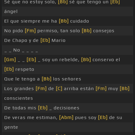
Sé que no estoy solo,
[Bb]
sé que tengo un
[Eb]
ángel
El que siempre me ha
[Bb]
cuidado
No pido
[Fm]
permiso, tan solo
[Bb]
consejos
De Chapo y de
[Eb]
Mario
_ _ No _ _ _ _
[Gm]
_ _
[Eb]
_ soy un rebelde,
[Bb]
conservo el
[Eb]
respeto
Que le tengo a
[Bb]
los señores
Los grandes
[Fm]
de
[C]
arriba están
[Fm]
muy
[Bb]
conscientes
De todas mis
[Eb]
_ decisiones
De veras me estiman,
[Abm]
pues soy
[Eb]
de su
gente