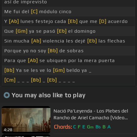
así de imprevisto
Me fui del
[C]
módulo cinco
Y
[Ab]
lunes festejo cada
[Eb]
que me
[D]
acuerdo
Que
[Gm]
ya se pasó
[Eb]
el domingo
Sin mucha
[Ab]
violencia les dejé
[Eb]
las flechas
Porque yo no soy
[Bb]
de sobras
Para que
[Ab]
se ubiquen por la mera puerta
[Bb]
Ya se les ve lo
[Gm]
beldo ya _
[Cm]
_ _ _
[Bb]
_
[Eb]
_ _ _ _
You may also like to play
Nació Pa'Leyenda - Los Plebes del
Rancho de Ariel Camacho [Video
Oficial]
Chords:
C
F
E
G
B
B
A
m
b
4:28