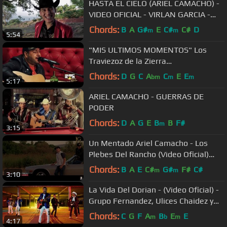
HASTA EL CIELO (ARIEL CAMACHO) -
VIDEO OFICIAL - VIRLAN GARCIA -
2017 - HD
Chords:
B
A
G#
E
C#
C#
D
m
m
5:54
"MIS ULTIMOS MOMENTOS" Los
Traviezoz de la Zierra
#DelMusicRoom | DEL Records 2016
Chords:
D
G
C
A
C
E
E
bm
m
m
5:17
ARIEL CAMACHO - GUERRAS DE
PODER
Chords:
D
A
G
E
B
B
F#
m
3:15
Un Mentado Ariel Camacho - Los
Plebes Del Rancho (Video Oficial)
(2017) "EXCLUSIVO"
Chords:
B
A
E
C#
G#
F#
C#
m
m
3:10
La Vida Del Dorian - (Video Oficial) -
Grupo Fernandez, Ulices Chaidez y
Regulo Caro - DEL Records
Chords:
C
G
F
A
B
E
E
m
b
m
4:17