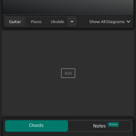
Guitar
Piano
Ukulele
Show
All Diagrams
Chords
Beta
Notes