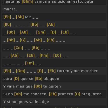
hasta no
[Bbm]
vamos a solucionar esto, puta
madre.
[Eb]
_
[Ab]
Me _ _
[Eb]
_ _ _ _ _
[Bb]
_ _
[Ab]
_
_
[Bb]
_
[Ab]
_ _
[Gm]
_
[D]
_
[Eb]
_ _
_
[Bb]
_
[G]
_ _
[Ab]
_
[Eb]
_ _ _
_ _ _
[Cm]
_ _
[Bb]
_ _ _
_ _
[Ab]
_ _
[Eb]
_
[Fm]
_
[Eb]
_ _
_ _ _ _ _ _
[Fm]
_ _
[Eb]
_
[Gm]
_ _ _
[D]
_
[Eb]
corren y me estorben
para
[D]
que se
[Eb]
ubiquen
Y vale más que
[Bb]
te quiten
Si no
[Ab]
me conocen,
[Eb]
primero
[D]
pregunten
Y si no, pues ya les dije