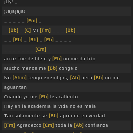
¡Uy! _
¡Jajajaja!
_ _ _ _ _
[Fm]
_
_
[Bb]
_
[C]
Mi
[Fm]
_ _ _
[Bb]
_
_ _
[Eb]
_
[Bb]
_
[Eb]
_ _ _ _
_ _ _ _ _ _ _
[Cm]
arroz fue de hielo y
[Eb]
no me da frío
Mucho menos me
[Bb]
congelo
No
[Abm]
tengo enemigos,
[Ab]
pero
[Bb]
no me
aguantan
Cuando yo me
[Eb]
les caliento
Hay en la academia la vida no es mala
Tan solamente se
[Bb]
aprende en verdad
[Fm]
Agradezco
[Cm]
toda la
[Ab]
confianza