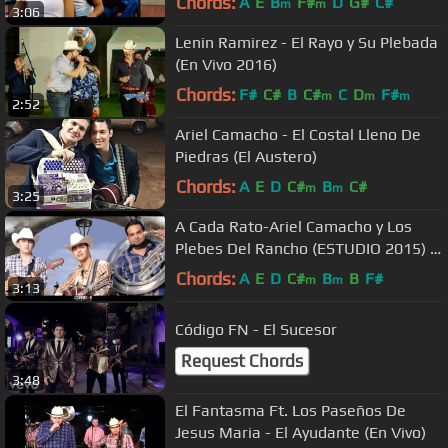
Chords:
A
E
B
F#
D
G#
C#
m
m
3:06
Lenin Ramirez - El Rayo y Su Plebada
(En Vivo 2016)
Chords:
F#
C#
B
C#
C
D
F#
m
m
m
2:52
Ariel Camacho - El Costal Lleno De
Piedras (El Austero)
Chords:
A
E
D
C#
B
C#
m
m
3:25
A Cada Rato-Ariel Camacho y Los
Plebes Del Rancho (ESTUDIO 2015) |
Version Oficial
Chords:
A
E
D
C#
B
B
F#
m
m
3:13
Código FN - El Sucesor
Request Chords
3:48
El Fantasma Ft. Los Paseños De
Jesus Maria - El Ayudante (En Vivo)