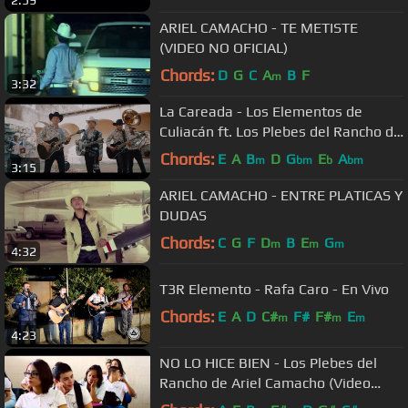
2:59
ARIEL CAMACHO - TE METISTE
(VIDEO NO OFICIAL)
Chords:
D
G
C
A
B
F
m
3:32
La Careada - Los Elementos de
Culiacán ft. Los Plebes del Rancho de
Ariel Camacho [Video Musical]
Chords:
E
A
B
D
G
E
A
m
bm
b
bm
3:15
ARIEL CAMACHO - ENTRE PLATICAS Y
DUDAS
Chords:
C
G
F
D
B
E
G
m
m
m
4:32
T3R Elemento - Rafa Caro - En Vivo
Chords:
E
A
D
C#
F#
F#
E
m
m
m
4:23
NO LO HICE BIEN - Los Plebes del
Rancho de Ariel Camacho (Video
Oficial) | DEL Records