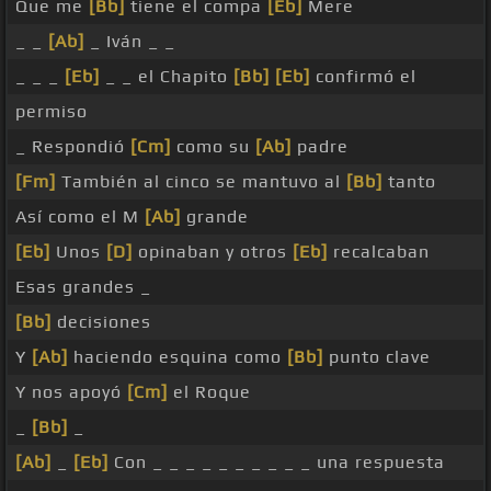
Que me
[Bb]
tiene el compa
[Eb]
Mere
_ _
[Ab]
_ Iván _ _
_ _ _
[Eb]
_ _ el Chapito
[Bb]
[Eb]
confirmó el
permiso
_ Respondió
[Cm]
como su
[Ab]
padre
[Fm]
También al cinco se mantuvo al
[Bb]
tanto
Así como el M
[Ab]
grande
[Eb]
Unos
[D]
opinaban y otros
[Eb]
recalcaban
Esas grandes _
[Bb]
decisiones
Y
[Ab]
haciendo esquina como
[Bb]
punto clave
Y nos apoyó
[Cm]
el Roque
_
[Bb]
_
[Ab]
_
[Eb]
Con _ _ _ _ _ _ _ _ _ _ una respuesta