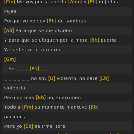
[Cm]
Me voy por la puerta
[Abm]
y
[Eb]
dejo las
rejas
Porque yo no soy
[Bb]
de sombras
[Ab]
Para que se me olviden
Y para que se ubiquen por la mera
[Bb]
puerta
Ya se les ve lo verdorio
[Gm]
_
_ Yo _ _ _
[Eb]
_ _
_ _ _ _ _ _ no soy
[D]
violento, no daré
[Eb]
violencia
Pero no más
[Bb]
no, si arrimen
Todo a
[Fm]
su momento mantuve
[Bb]
paciencia
Para yo
[Eb]
salirme libre