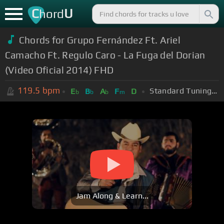
C
U
hord
Chords for Grupo Fernández Ft. Ariel
Camacho Ft. Regulo Caro - La Fuga del Dorian
(Video Oficial 2014) FHD
119.5
bpm
Standard Tuning (EADGBE)
E
B
A
F
D
b
b
b
m
Jam Along & Learn...