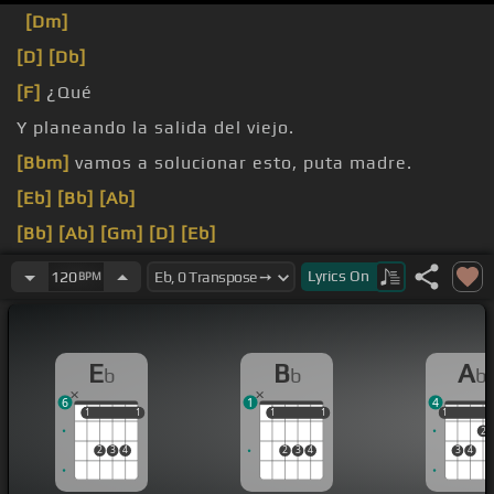
[Dm]
[D]
[Db]
[F]
¿Qué
Y planeando la salida del viejo.
[Bbm]
vamos a solucionar esto, puta madre.
[Eb]
[Bb]
[Ab]
[Bb]
[Ab]
[Gm]
[D]
[Eb]
[Bb]
[G]
[Ab]
[Eb]
Lyrics
On
120
BPM
E
B
A
b
b
b
6
1
4
1
1
1
1
1
1
1
1
1
1
2
2
3
4
2
3
4
3
4