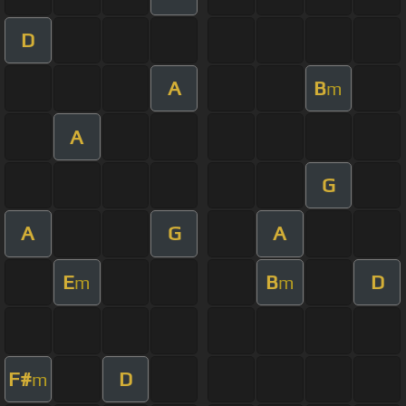
D
A
B
m
A
G
A
G
A
E
B
D
m
m
F#
D
m