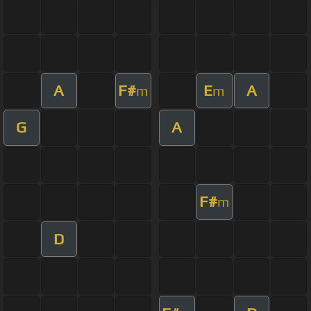
A
F#
E
A
m
m
G
A
F#
m
D