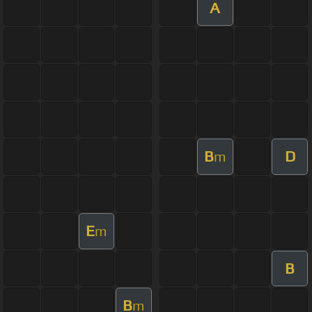
A
B
D
m
E
m
B
B
m