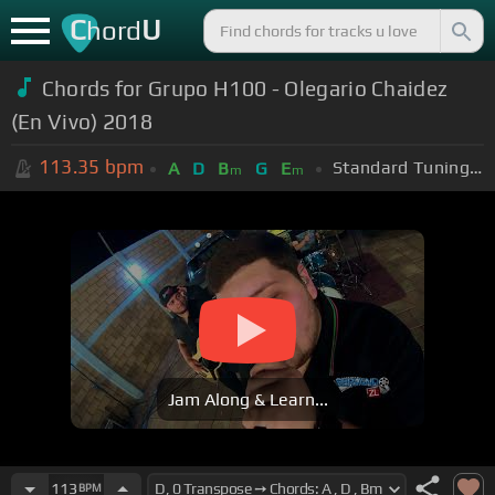
C
U
hord
Chords for Grupo H100 - Olegario Chaidez
(En Vivo) 2018
113.35
bpm
Standard Tuning (EADGBE)
A
D
B
G
E
m
m
Jam Along & Learn...
113
BPM