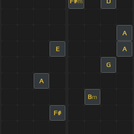
F#
D
m
A
E
A
G
A
B
m
F#