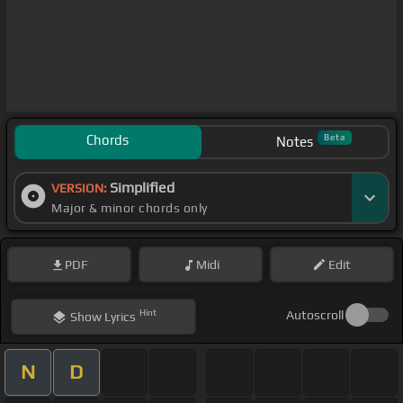
Chords
Beta
Notes
Simplified
VERSION:
Major & minor chords only
PDF
Midi
Edit
Hint
Autoscroll
Show
Lyrics
N
D