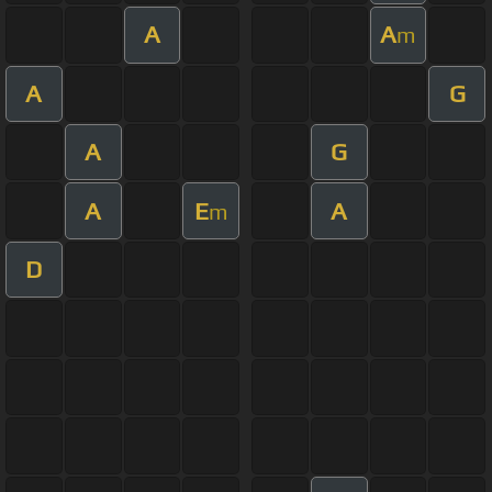
A
A
m
A
G
A
G
A
E
A
m
D