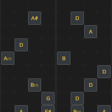
A#
D
A
D
A
B
m
D
B
D
m
G
D
A
F#
B
A
m