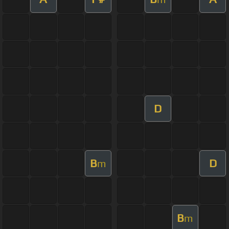
D
B
D
m
B
m