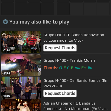
You may also like to play
Grupo H100 Ft. Banda Renovacion -
Lo Logramos (En Vivo)
Request Chords
2:34
Grupo H-100 - Trankis Morris
Chords:
G
F
C
E
A
E
B
m
m
b
3:03
Grupo H-100 - Del Barrio Somos (En
Vivo 2020)
Request Chords
4:06
Adrian Chaparro Ft. Banda La
Conquista - No Mencionan (En Vivo