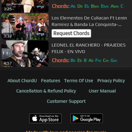
2018)
Chords:
A
D
E
B
E
A
C
b
b
b
bm
bm
bm
3:25
Los Elementos De Culiacan Ft Lenin
Ramirez & Banda La Conquista-
Cuando Niño (En Vivo 2015)
Request Chords
3:32
LEONEL EL RANCHERO - PRAJEDES
FELIX - EN VIVO
Chords:
B
E
B
A
F
C
G
b
b
b
m
m
m
4:57
About ChordU
Features
Terms Of Use
Privacy Policy
Cancellation & Refund Policy
User Manual
Customer Support