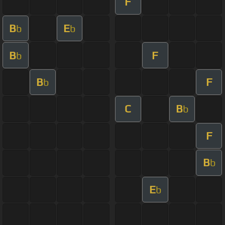
F
B
E
b
b
B
F
b
B
F
b
C
B
b
F
B
b
E
b