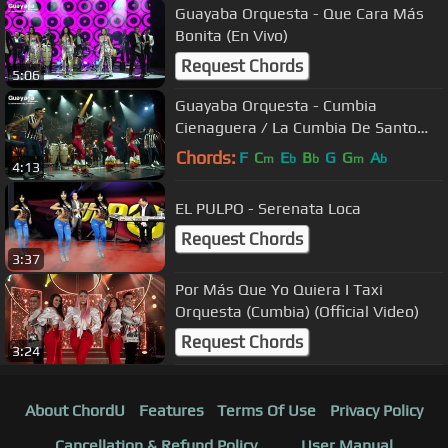
Guayaba Orquesta - Que Cara Más
Bonita (En Vivo)
Request Chords
5:06
Guayaba Orquesta - Cumbia
Cienaguera / La Cumbia De Santo
Domingo (En Vivo)
Chords:
F
C
E
B
G
G
A
m
b
b
m
b
4:13
EL PULPO - Serenata Loca
Request Chords
3:37
Por Más Que Yo Quiera I Taxi
Orquesta (Cumbia) (Official Video)
Request Chords
3:24
About ChordU
Features
Terms Of Use
Privacy Policy
Cancellation & Refund Policy
User Manual