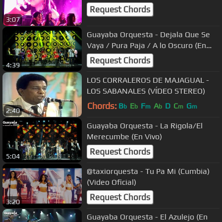
Request Chords
3:07
Guayaba Orquesta - Dejala Que Se
Vaya / Pura Paja / A lo Oscuro (En
Vivo)
Request Chords
4:39
LOS CORRALEROS DE MAJAGUAL -
LOS SABANALES (VÍDEO STEREO)
Chords:
B
E
F
A
D
C
G
b
b
m
b
m
m
2:40
Guayaba Orquesta - La Rigola/El
Merecumbe (En Vivo)
Request Chords
5:04
@taxiorquesta - Tu Pa Mi (Cumbia)
(Video Oficial)
Request Chords
3:20
Guayaba Orquesta - El Azulejo (En