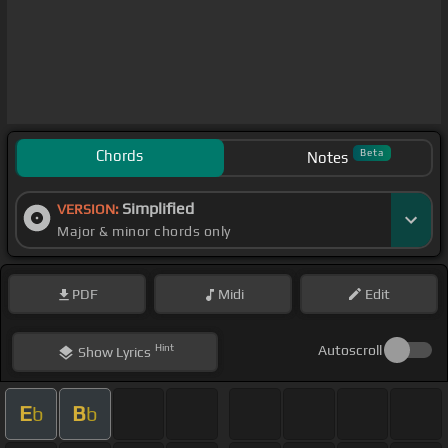
Chords
Beta
Notes
Simplified
VERSION:
Major & minor chords only
PDF
Midi
Edit
Hint
Autoscroll
Show
Lyrics
E
B
b
b