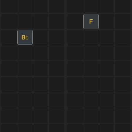
F
B
b