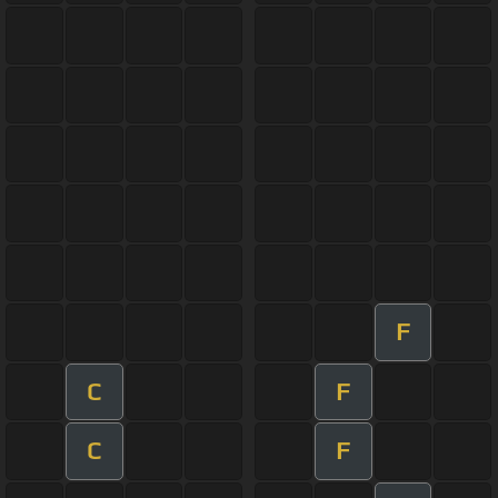
F
C
F
C
F