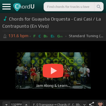
C
U
hord
Chords for Guayaba Orquesta - Casi Casi / La
Contrapunto (En Vivo)
131.6
bpm
Standard Tuning (EADGBE)
F
C
B
E
G
b
b
m
Jam Along & Learn...
132
BPM