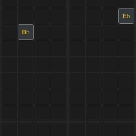
E
b
B
b