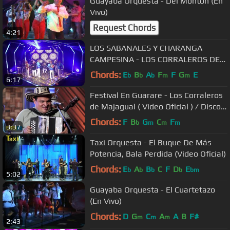
Guayaba Orquesta - Del Monton (En
Vivo)
Request Chords
4:21
LOS SABANALES Y CHARANGA
CAMPESINA - LOS CORRALEROS DE
MAJAGUAL. 35 ENCUENTRO
Chords:
E
B
A
F
F
G
E
b
b
b
m
m
6:17
NACIONAL DE BANDAS
Festival En Guarare - Los Corraleros
de Majagual ( Video Oficial ) / Discos
Fuentes
Chords:
F
B
G
C
F
b
m
m
m
3:37
Taxi Orquesta - El Buque De Más
Potencia, Bala Perdida (Video Oficial)
Chords:
E
A
B
C
F
D
E
b
b
b
b
bm
5:02
Guayaba Orquesta - El Cuartetazo
(En Vivo)
Chords:
D
G
C
A
A
B
F#
m
m
m
2:43