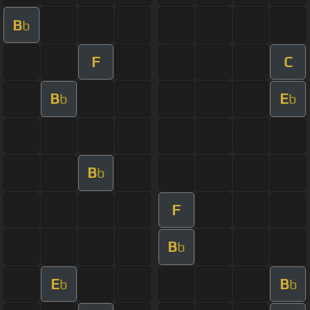
B
b
F
C
B
E
b
b
B
b
F
B
b
E
B
b
b