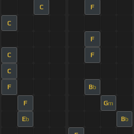
C
F
C
F
C
F
C
F
B
b
F
G
m
E
B
b
b