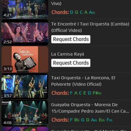
Vivo)
Chords:
D
G
C
A
A
m
4:21
Te Encontré I Taxi Orquesta (Cumbia)
(Official Video)
Request Chords
2:52
La Camisa Rayá
Request Chords
3:13
Taxi Orquesta - La Roncona, El
Polvorete (Video Oficial)
Chords:
F
A
C
E
D
F#
m
3:57
Guayaba Orquesta - Morena De
15/Compadre Pedro Juan/El Can Can
(En Vivo)
Chords:
F
B
G
D
A
E
F
b
m
m
m
4:06