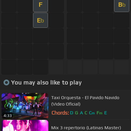
F
B
b
E
b
You may also like to play
Taxi Orquesta - El Pavido Navido
(Video Oficial)
Chords:
D
G
A
C
C
F
E
m
m
4:33
Mix 3 repertorio (Latinas Master)