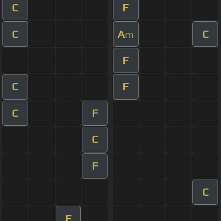
C
F
C
A
C
m
F
C
F
C
F
C
F
C
F