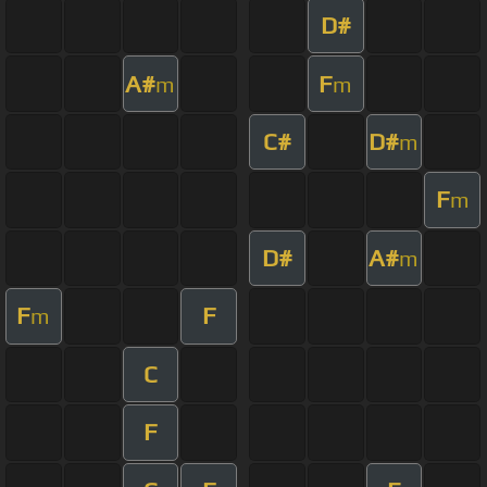
D#
A#
F
m
m
C#
D#
m
F
m
D#
A#
m
F
F
m
C
F