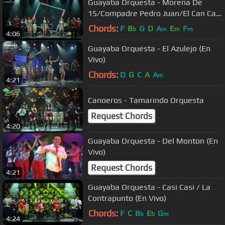
Guayaba Orquesta - Morena De
15/Compadre Pedro Juan/El Can Can
(En Vivo)
Chords:
F
B
G
D
A
E
F
b
m
m
m
4:06
Guayaba Orquesta - El Azulejo (En
Vivo)
Chords:
D
G
C
A
A
m
4:21
Canoeros - Tamarindo Orquesta
Request Chords
4:20
Guayaba Orquesta - Del Monton (En
Vivo)
Request Chords
4:21
Guayaba Orquesta - Casi Casi / La
Contrapunto (En Vivo)
Chords:
F
C
B
E
G
b
b
m
4:24