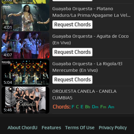
Guayaba Orquesta - Platano
Maduro/La Prima/Apagame La Vela
(En Vivo)
Request Chords
4:01
Guayaba Orquesta - Aguita de Coco
(En Vivo)
Request Chords
4:07
Guayaba Orquesta - La Rigola/El
Merecumbe (En Vivo)
Request Chords
5:04
ORQUESTA CANELA - CANELA
CUMBIAS
Chords:
F
C
E
B
D
F
A
b
m
m
m
5:46
About ChordU
Features
Terms Of Use
Privacy Policy