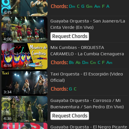
Chords:
D
C
G
G
A
F
A
m
m
m
4:15
Guayaba Orquesta - San Juanero/La
Cinta Verde (En Vivo)
Request Chords
4:06
Mix Cumbias - ORQUESTA
CARAMELO - La Cumbia Cienaguera
Chords:
B
A
D
C
C
F
A
b
b
m
m
m
4:16
Taxi Orquesta - El Escorpión (Video
Oficial)
Chords:
G
C
3:34
Guayaba Orquesta - Corrosco / Mi
Buenaventura / San Pedro (En Vivo)
Request Chords
4:36
Guayaba Orquesta - El Negro Picante