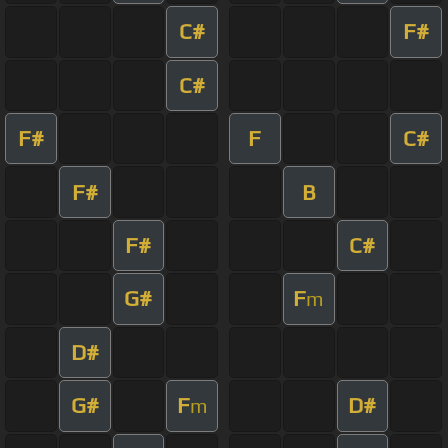
C#
F#
C#
F#
F
C#
F#
B
F#
C#
G#
F
m
D#
G#
F
D#
m