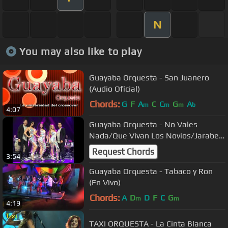
N
You may also like to play
Guayaba Orquesta - San Juanero
(Audio Oficial)
Chords:
G
F
A
C
C
G
A
m
m
m
b
4:07
Guayaba Orquesta - No Vales
Nada/Que Vivan Los Novios/Jarabe
Tapati (En Vivo)
Request Chords
3:54
Guayaba Orquesta - Tabaco y Ron
(En Vivo)
Chords:
A
D
D
F
C
G
m
m
4:19
TAXI ORQUESTA - La Cinta Blanca