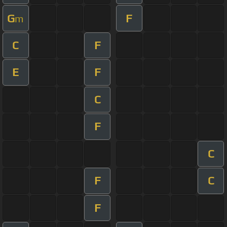
G
F
m
C
F
E
F
C
F
C
F
C
F