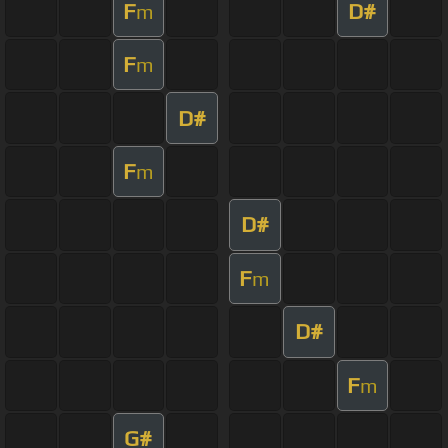
F
D#
m
F
m
D#
F
m
D#
F
m
D#
F
m
G#