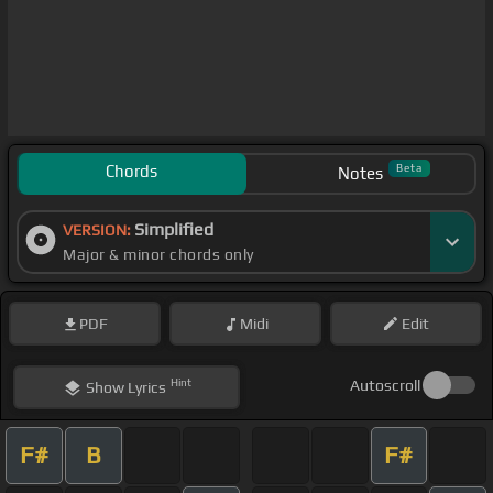
Chords
Beta
Notes
Simplified
VERSION:
Major & minor chords only
PDF
Midi
Edit
Hint
Autoscroll
Show
Lyrics
F#
B
F#