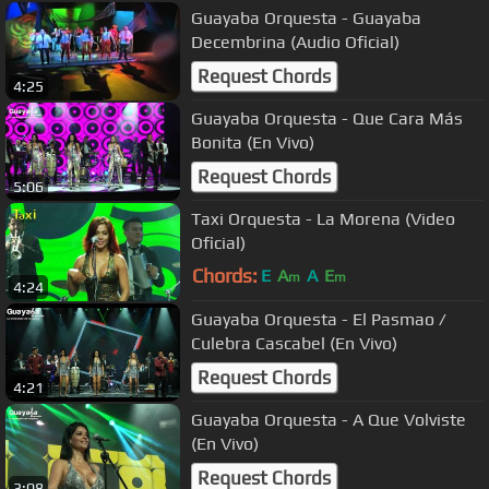
Guayaba Orquesta - Guayaba
Decembrina (Audio Oficial)
Request Chords
4:25
Guayaba Orquesta - Que Cara Más
Bonita (En Vivo)
Request Chords
5:06
Taxi Orquesta - La Morena (Video
Oficial)
Chords:
E
A
A
E
m
m
4:24
Guayaba Orquesta - El Pasmao /
Culebra Cascabel (En Vivo)
Request Chords
4:21
Guayaba Orquesta - A Que Volviste
(En Vivo)
Request Chords
3:08