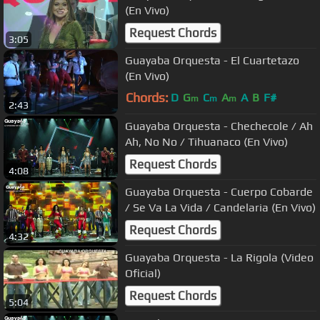
(En Vivo)
Request Chords
3:05
Guayaba Orquesta - El Cuartetazo
(En Vivo)
Chords:
D
G
C
A
A
B
F#
m
m
m
2:43
Guayaba Orquesta - Chechecole / Ah
Ah, No No / Tihuanaco (En Vivo)
Request Chords
4:08
Guayaba Orquesta - Cuerpo Cobarde
/ Se Va La Vida / Candelaria (En Vivo)
Request Chords
4:32
Guayaba Orquesta - La Rigola (Video
Oficial)
Request Chords
5:04