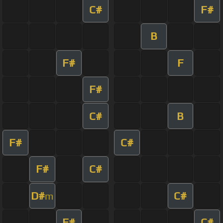
C#
F#
B
F#
F
F#
C#
B
F#
C#
F#
C#
D#
C#
m
F#
C#