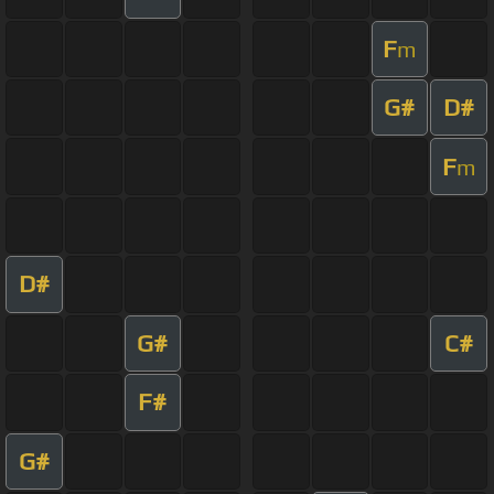
F
m
G#
D#
F
m
D#
G#
C#
F#
G#