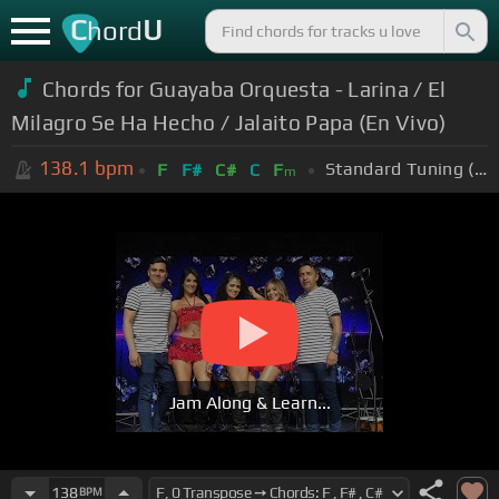
C
U
hord
Chords for Guayaba Orquesta - Larina / El
Milagro Se Ha Hecho / Jalaito Papa (En Vivo)
138.1
bpm
Standard Tuning (EADGBE)
F
F#
C#
C
F
m
Jam Along & Learn...
138
BPM