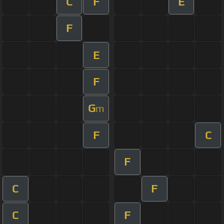
C
F
E
F
E
F
G
m
F
C
F
C
F
C
F