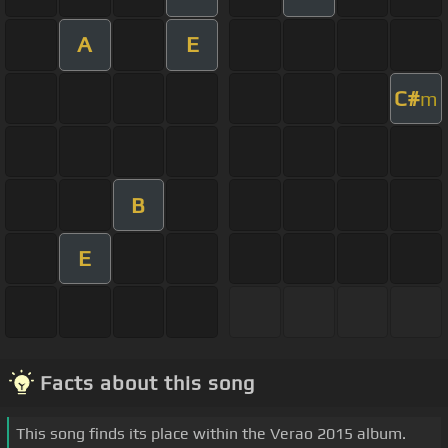
A
E
C#
m
B
E
Facts about this song
This song finds its place within the Verao 2015 album.