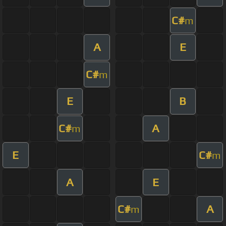
C#
m
A
E
C#
m
E
B
C#
A
m
E
C#
m
A
E
C#
A
m