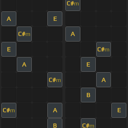
C#
m
A
E
C#
A
m
E
C#
m
A
E
C#
A
m
B
C#
A
E
m
B
C#
m