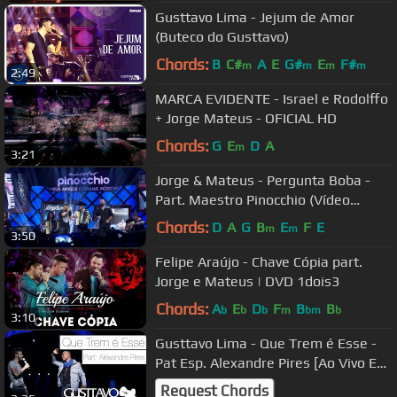
Gusttavo Lima - Jejum de Amor
(Buteco do Gusttavo)
Chords:
B
C#
A
E
G#
E
F#
m
m
m
m
2:49
MARCA EVIDENTE - Israel e Rodolffo
+ Jorge Mateus - OFICIAL HD
Chords:
G
E
D
A
m
3:21
Jorge & Mateus - Pergunta Boba -
Part. Maestro Pinocchio (Vídeo
Oficial)
Chords:
D
A
G
B
E
F
E
m
m
3:50
Felipe Araújo - Chave Cópia part.
Jorge e Mateus | DVD 1dois3
Chords:
A
E
D
F
B
B
b
b
b
m
bm
b
3:10
Gusttavo Lima - Que Trem é Esse -
Pat Esp. Alexandre Pires [Ao Vivo Em
São Paulo] (Clipe Oficial)
Request Chords