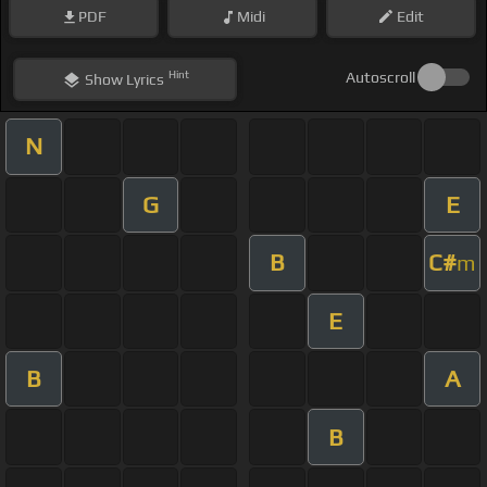
PDF
Midi
Edit
Hint
Autoscroll
Show
Lyrics
N
G
E
B
C#
m
E
B
A
B