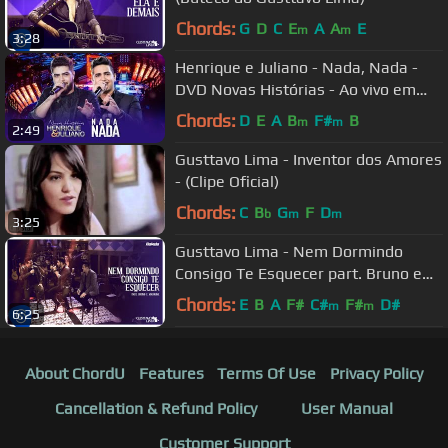
Chords:
G
D
C
E
A
A
E
m
m
3:28
Henrique e Juliano - Nada, Nada -
DVD Novas Histórias - Ao vivo em
Recife
Chords:
D
E
A
B
F#
B
m
m
2:49
Gusttavo Lima - Inventor dos Amores
- (Clipe Oficial)
Chords:
C
B
G
F
D
b
m
m
3:25
Gusttavo Lima - Nem Dormindo
Consigo Te Esquecer part. Bruno e
Marrone (Buteco do Gusttavo Lima)
Chords:
E
B
A
F#
C#
F#
D#
m
m
6:25
About ChordU
Features
Terms Of Use
Privacy Policy
Cancellation & Refund Policy
User Manual
Customer Support