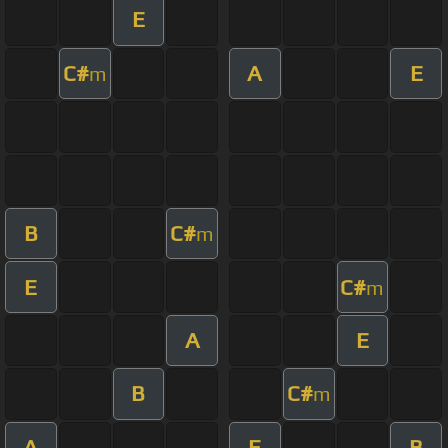
E
C#
A
E
m
B
C#
m
E
C#
m
A
E
B
C#
m
A
E
B