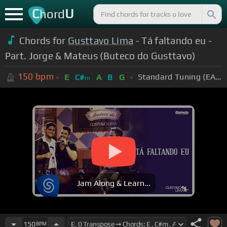
C
U
hord
Chords for
Gusttavo Lima
- Tá faltando eu -
Part. Jorge & Mateus (Buteco do Gusttavo)
150
bpm
Standard Tuning (EADGBE)
E
C#
A
B
G
m
Jam Along & Learn...
150
BPM