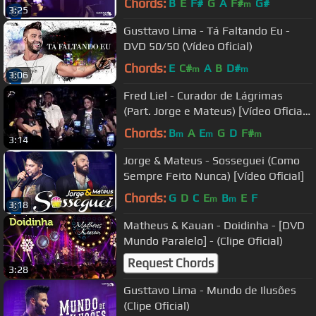
Chords:
B
E
F#
G
A
F#
G#
m
3:25
Gusttavo Lima - Tá Faltando Eu -
DVD 50/50 (Vídeo Oficial)
Chords:
E
C#
A
B
D#
m
m
3:06
Fred Liel - Curador de Lágrimas
(Part. Jorge e Mateus) [Vídeo Oficial
do DVD Acústico Fred Liel]
Chords:
B
A
E
G
D
F#
m
m
m
3:14
Jorge & Mateus - Sosseguei (Como
Sempre Feito Nunca) [Vídeo Oficial]
Chords:
G
D
C
E
B
E
F
m
m
3:18
Matheus & Kauan - Doidinha - [DVD
Mundo Paralelo] - (Clipe Oficial)
Request Chords
3:28
Gusttavo Lima - Mundo de Ilusões
(Clipe Oficial)