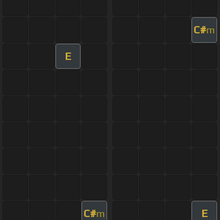
C#
m
E
C#
E
m