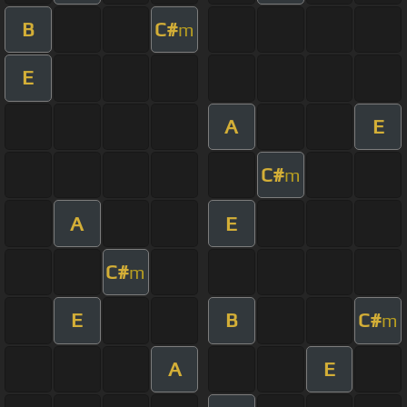
B
C#
m
E
A
E
C#
m
A
E
C#
m
E
B
C#
m
A
E