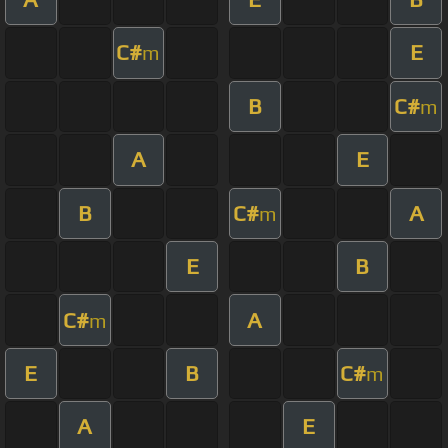
C#
E
m
B
C#
m
A
E
B
C#
A
m
E
B
C#
A
m
E
B
C#
m
A
E