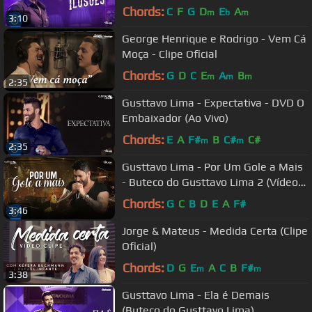
Chords:
C
F
G
D
E
A
m
b
m
3:10
George Henrique e Rodrigo - Vem Cá
Moça - Clipe Oficial
Chords:
G
D
C
E
A
B
m
m
m
2:35
Gusttavo Lima - Expectativa - DVD O
Embaixador (Ao Vivo)
Chords:
E
A
F#
B
C#
C#
m
m
2:35
Gusttavo Lima - Por Um Gole a Mais
- Buteco do Gusttavo Lima 2 (Vídeo
Oficial)
Chords:
G
C
B
D
E
A
F#
3:46
Jorge & Mateus - Medida Certa (Clipe
Oficial)
Chords:
D
G
E
A
C
B
F#
m
m
3:38
Gusttavo Lima - Ela é Demais
(Buteco do Gusttavo Lima)