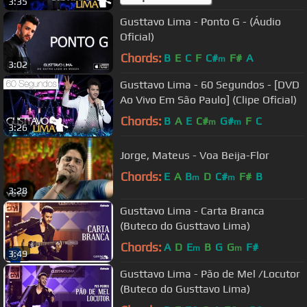
3:35
Gusttavo Lima - Ponto G - (Áudio
Oficial)
Chords:
B
E
C
F
C#
F#
A
m
3:02
Gusttavo Lima - 60 Segundos - [DVD
Ao Vivo Em São Paulo] (Clipe Oficial)
Chords:
B
A
E
C#
G#
F
C
m
m
3:26
Jorge, Mateus - Voa Beija-Flor
Chords:
E
A
B
D
C#
F#
B
m
m
3:28
Gusttavo Lima - Carta Branca
(Buteco do Gusttavo Lima)
Chords:
A
D
E
B
G
G
F#
m
m
3:49
Gusttavo Lima - Pão de Mel /Locutor
(Buteco do Gusttavo Lima)