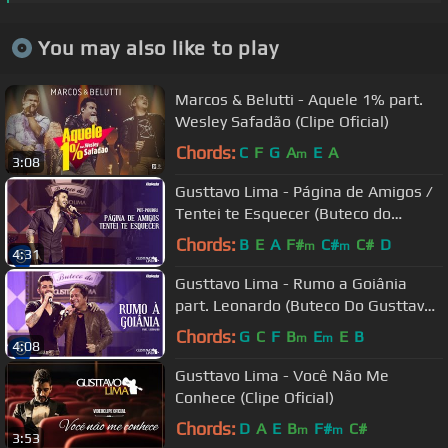
You may also like to play
Marcos & Belutti - Aquele 1% part.
Wesley Safadão (Clipe Oficial)
Chords:
C
F
G
A
E
A
m
3:08
Gusttavo Lima - Página de Amigos /
Tentei te Esquecer (Buteco do
Gusttavo Lima)
Chords:
B
E
A
F#
C#
C#
D
m
m
4:31
Gusttavo Lima - Rumo a Goiânia
part. Leonardo (Buteco Do Gusttavo
Lima)
Chords:
G
C
F
B
E
E
B
m
m
4:08
Gusttavo Lima - Você Não Me
Conhece (Clipe Oficial)
Chords:
D
A
E
B
F#
C#
m
m
3:53