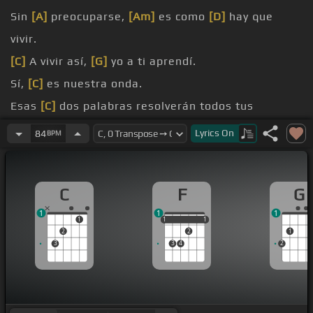
Sin
[A]
preocuparse,
[Am]
es como
[D]
hay que
vivir.
[C]
A vivir así,
[G]
yo a ti aprendí.
Sí,
[C]
es nuestra onda.
Esas
[C]
dos palabras resolverán todos tus
problemas.
Lyrics
On
84
BPM
Verás.
[C]
yo.
C
F
G
1
1
1
1
1
1
1
1
1
2
2
1
3
3
4
2