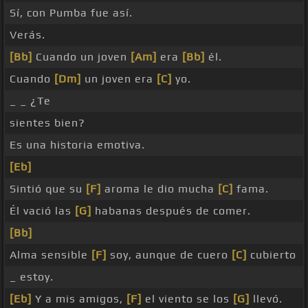
Sí, con Pumba fue así.
Verás.
[Bb]
Cuando un joven
[Am]
era
[Bb]
él.
Cuando
[Dm]
un joven era
[C]
yo.
_ _ ¿Te
sientes bien?
Es una historia emotiva.
[Eb]
Sintió que su
[F]
aroma le dio mucha
[C]
fama.
Él vació las
[G]
habanas después de comer.
[Bb]
Alma sensible
[F]
soy, aunque de cuero
[C]
cubierto
_ estoy.
[Eb]
Y a mis amigos,
[F]
el viento se los
[G]
llevó.