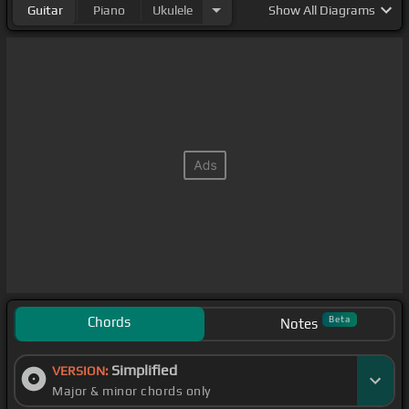
Guitar
Piano
Ukulele
Show
All Diagrams
Chords
Beta
Notes
Simplified
VERSION:
Major & minor chords only