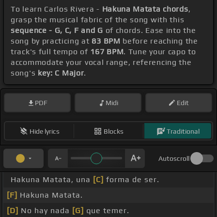
To learn Carlos Rivera -
Hakuna Matata chords
,
grasp the musical fabric of the song with this
sequence - G, C, F and G
of chords. Ease into the
song by practicing at
83 BPM
before reaching the
track's full tempo of
167 BPM
. Tune your capo to
accommodate your vocal range, referencing the
song's
key: C Major
.
PDF
Midi
Edit
Hide lyrics
Blocks
Traditional
Autoscroll
Hakuna Matata, una
[C]
forma de ser.
[F]
Hakuna Matata.
[D]
No hay nada
[G]
que temer.