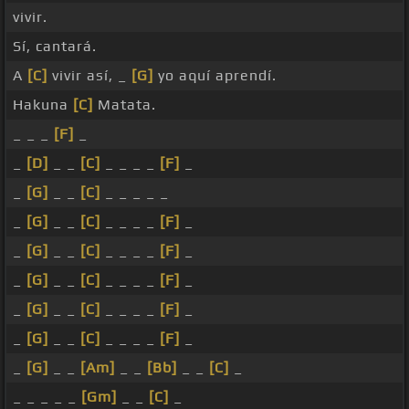
vivir.
Sí, cantará.
A
[C]
vivir así, _
[G]
yo aquí aprendí.
Hakuna
[C]
Matata.
_ _ _
[F]
_
_
[D]
_ _
[C]
_ _ _ _
[F]
_
_
[G]
_ _
[C]
_ _ _ _ _
_
[G]
_ _
[C]
_ _ _ _
[F]
_
_
[G]
_ _
[C]
_ _ _ _
[F]
_
_
[G]
_ _
[C]
_ _ _ _
[F]
_
_
[G]
_ _
[C]
_ _ _ _
[F]
_
_
[G]
_ _
[C]
_ _ _ _
[F]
_
_
[G]
_ _
[Am]
_ _
[Bb]
_ _
[C]
_
_ _ _ _ _
[Gm]
_ _
[C]
_