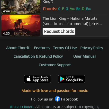
King")
Chords:
C
F
G
A
B
D
E
m
b
m
4:44
The Lion King – Hakuna Matata
(Soundtrack Instrumental) [2019
Version]
Request Chords
4:26
About ChordU
Features
Terms Of Use
Privacy Policy
Cancellation & Refund Policy
User Manual
Customer Support
Made with love and passion for music
Follow us on
Facebook
All contents are subject to copyright,
©
2023
ChordU.