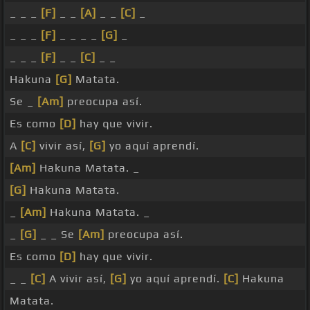
_ _ _
[F]
_ _
[A]
_ _
[C]
_
_ _ _
[F]
_ _ _ _
[G]
_
_ _ _
[F]
_ _
[C]
_ _
Hakuna
[G]
Matata.
Se _
[Am]
preocupa así.
Es como
[D]
hay que vivir.
A
[C]
vivir así,
[G]
yo aquí aprendí.
[Am]
Hakuna Matata. _
[G]
Hakuna Matata.
_
[Am]
Hakuna Matata. _
_
[G]
_ _ Se
[Am]
preocupa así.
Es como
[D]
hay que vivir.
_ _
[C]
A vivir así,
[G]
yo aquí aprendí.
[C]
Hakuna
Matata.