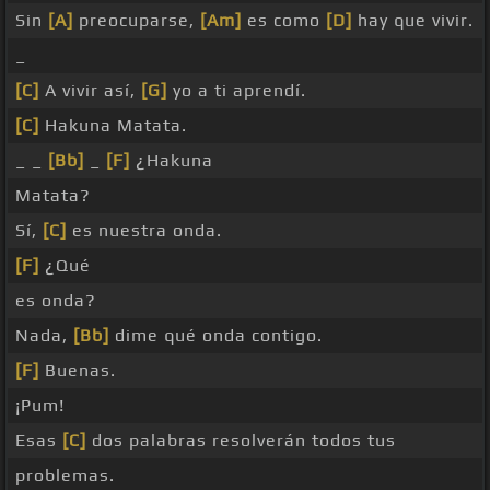
Sin
[A]
preocuparse,
[Am]
es como
[D]
hay que vivir.
_
[C]
A vivir así,
[G]
yo a ti aprendí.
[C]
Hakuna Matata.
_ _
[Bb]
_
[F]
¿Hakuna
Matata?
Sí,
[C]
es nuestra onda.
[F]
¿Qué
es onda?
Nada,
[Bb]
dime qué onda contigo.
[F]
Buenas.
¡Pum!
Esas
[C]
dos palabras resolverán todos tus
problemas.