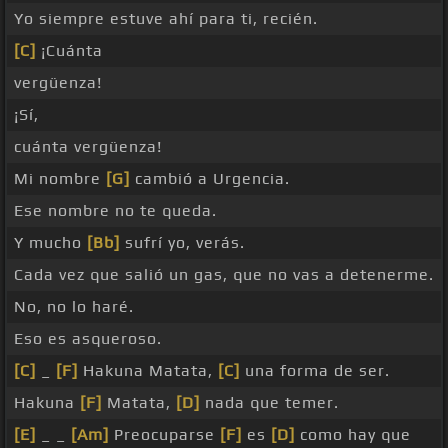
Yo siempre estuve ahí para ti, recién.
[C]
¡Cuánta
vergüenza!
¡Sí,
cuánta vergüenza!
Mi nombre
[G]
cambió a Urgencia.
Ese nombre no te queda.
Y mucho
[Bb]
sufrí yo, verás.
Cada vez que salió un gas, que no vas a detenerme.
No, no lo haré.
Eso es asqueroso.
[C]
_
[F]
Hakuna Matata,
[C]
una forma de ser.
Hakuna
[F]
Matata,
[D]
nada que temer.
[E]
_ _
[Am]
Preocuparse
[F]
es
[D]
como hay que