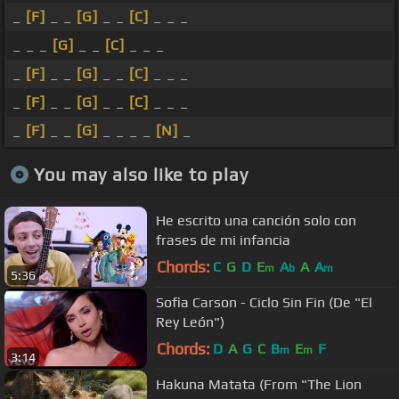
_
[F]
_ _
[G]
_ _
[C]
_ _ _
_ _ _
[G]
_ _
[C]
_ _ _
_
[F]
_ _
[G]
_ _
[C]
_ _ _
_
[F]
_ _
[G]
_ _
[C]
_ _ _
_
[F]
_ _
[G]
_ _ _ _
[N]
_
You may also like to play
He escrito una canción solo con
frases de mi infancia
Chords:
C
G
D
E
A
A
A
m
b
m
5:36
Sofia Carson - Ciclo Sin Fin (De "El
Rey León")
Chords:
D
A
G
C
B
E
F
m
m
3:14
Hakuna Matata (From "The Lion