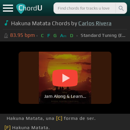
C
U
hord
Hakuna Matata Chords by
Carlos Rivera
83.95
bpm
Standard Tuning (EADGBE)
C
F
G
A
D
m
Jam Along & Learn...
Hakuna Matata, una
[C]
forma de ser.
[F]
Hakuna Matata.