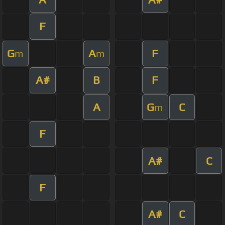
F
G
A
F
m
m
A#
B
F
A
G
C
m
F
A#
C
F
A#
C