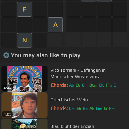
F
A
N
You may also like to play
Vico Torriani - Gefangen in
Maurischer Wüste.wmv
Chords:
A
E
C
B
D
F
C
b
b
m
bm
b
m
4:44
Griechischer Wein
Chords:
C
E
B
A
G
G
F
m
b
b
b
m
m
4:05
Blau blüht der Enzian