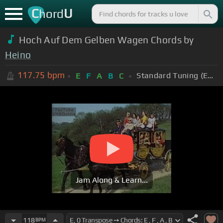
C
U
hord
Hoch Auf Dem Gelben Wagen Chords by
Heino
117.75
bpm
Standard Tuning (EADGBE)
E
F
A
B
C
Jam Along & Learn...
118
BPM