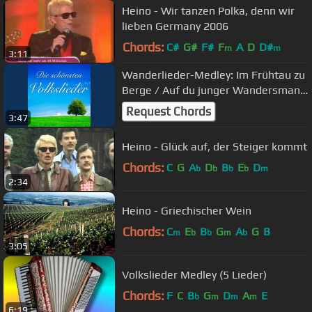
Heino - Wir tanzen Polka, denn wir
lieben Germany 2006
Chords:
C#
G#
F#
F
A
D
D#
m
m
3:11
Wanderlieder-Medley: Im Frühtau zu
Berge / Auf du junger Wandersmann
/ Das Wandern ist des...
Request Chords
3:47
Heino - Glück auf, der Steiger kommt
Chords:
C
G
A
D
B
E
D
b
b
b
b
m
2:34
Heino - Griechischer Wein
Chords:
C
E
B
G
A
G
B
m
b
b
m
b
3:05
Volkslieder Medley (5 Lieder)
Chords:
F
C
B
G
D
A
E
b
m
m
m
6:19