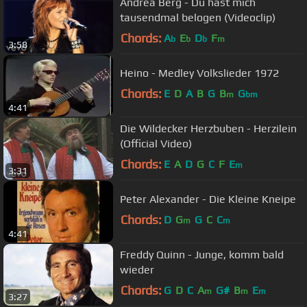
Andrea Berg - Du hast mich
tausendmal belogen (Videoclip)
Chords:
A
E
D
F
b
b
b
m
3:58
Heino - Medley Volkslieder 1972
Chords:
E
D
A
B
G
B
G
m
bm
4:41
Die Wildecker Herzbuben - Herzilein
(Official Video)
Chords:
E
A
D
G
C
F
E
m
3:31
Peter Alexander - Die Kleine Kneipe
Chords:
D
G
G
C
C
m
m
4:41
Freddy Quinn - Junge, komm bald
wieder
Chords:
G
D
C
A
G#
B
E
m
m
m
3:27