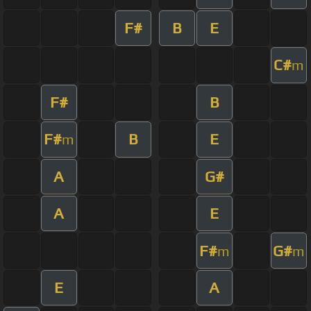
F#
B
E
C#
m
F#
B
F#
B
E
m
A
G#
A
E
F#
G#
m
m
E
A