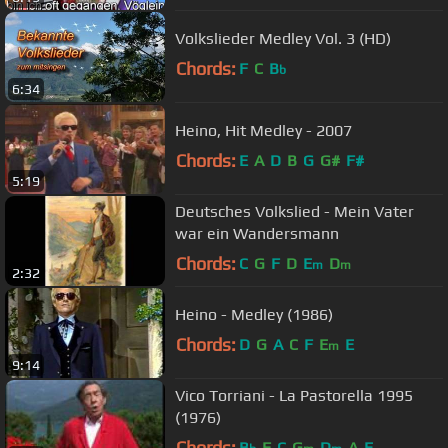
Volkslieder Medley Vol. 3 (HD)
Chords:
F
C
B
b
6:34
Heino, Hit Medley - 2007
Chords:
E
A
D
B
G
G#
F#
5:19
Deutsches Volkslied - Mein Vater
war ein Wandersmann
Chords:
C
G
F
D
E
D
m
m
2:32
Heino - Medley (1986)
Chords:
D
G
A
C
F
E
E
m
9:14
Vico Torriani - La Pastorella 1995
(1976)
Chords:
B
F
C
G
D
A
E