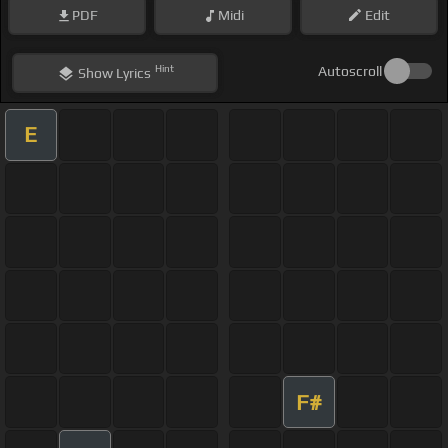
PDF
Midi
Edit
Hint
Autoscroll
Show
Lyrics
E
F#