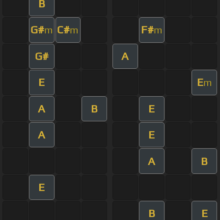
B
G#
C#
F#
m
m
m
G#
A
E
E
m
A
B
E
A
E
A
B
E
B
E