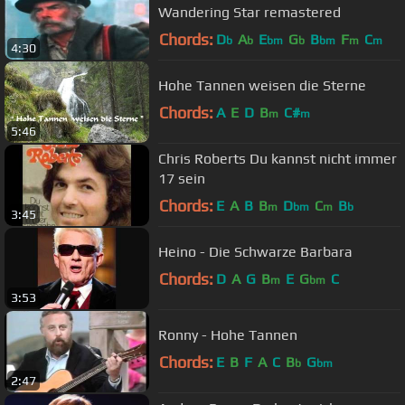
Wandering Star remastered
Chords:
D
A
E
G
B
F
C
b
b
bm
b
bm
m
m
4:30
Hohe Tannen weisen die Sterne
Chords:
A
E
D
B
C#
m
m
5:46
Chris Roberts Du kannst nicht immer
17 sein
Chords:
E
A
B
B
D
C
B
m
bm
m
b
3:45
Heino - Die Schwarze Barbara
Chords:
D
A
G
B
E
G
C
m
bm
3:53
Ronny - Hohe Tannen
Chords:
E
B
F
A
C
B
G
b
bm
2:47