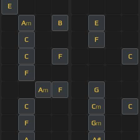
E
A
B
E
m
C
F
C
F
C
F
A
F
G
m
C
C
C
m
F
G
m
A
A#