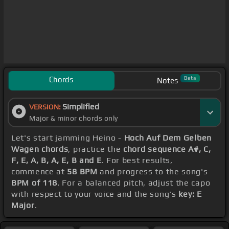
Chords
Beta
Notes
Simplified
VERSION:
Major & minor chords only
Let's start jamming Heino -
Hoch Auf Dem Gelben
Wagen chords
, practice the
chord sequence A#, C,
F, E, A, B, A, E, B and E
. For best results,
commence at
58 BPM
and progress to the song's
BPM of 118
. For a balanced pitch, adjust the capo
with respect to your voice and the song's
key: E
Major
.