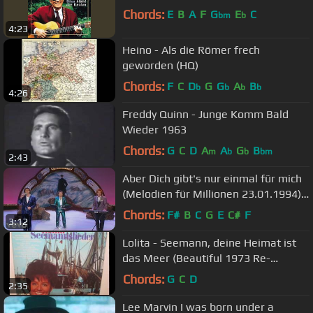
Chords:
E
B
A
F
G
E
C
bm
b
4:23
Heino - Als die Römer frech
geworden (HQ)
Chords:
F
C
D
G
G
A
B
b
b
b
b
4:26
Freddy Quinn - Junge Komm Bald
Wieder 1963
Chords:
G
C
D
A
A
G
B
m
b
b
bm
2:43
Aber Dich gibt's nur einmal für mich
(Melodien für Millionen 23.01.1994)
(VOD)
Chords:
F#
B
C
G
E
C#
F
3:12
Lolita - Seemann, deine Heimat ist
das Meer (Beautiful 1973 Re-
Recording)
Chords:
G
C
D
2:35
Lee Marvin I was born under a