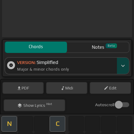
Chords
Beta
Notes
Simplified
VERSION:
Major & minor chords only
PDF
Midi
Edit
Hint
Autoscroll
Show
Lyrics
N
C