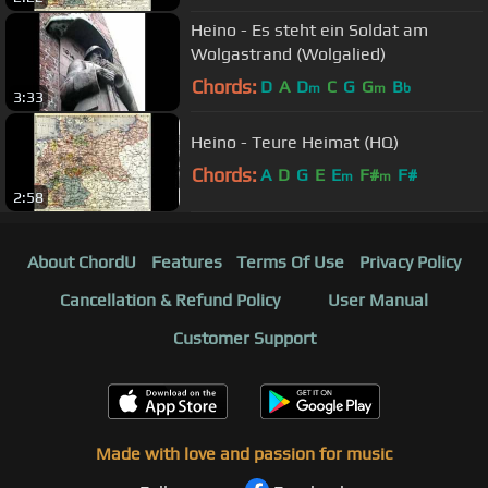
Heino - Es steht ein Soldat am
Wolgastrand (Wolgalied)
Chords:
D
A
D
C
G
G
B
m
m
b
3:33
Heino - Teure Heimat (HQ)
Chords:
A
D
G
E
E
F#
F#
m
m
2:58
About ChordU
Features
Terms Of Use
Privacy Policy
Cancellation & Refund Policy
User Manual
Customer Support
Made with love and passion for music