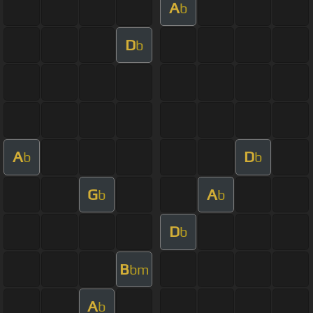
A
b
D
b
A
D
b
b
G
A
b
b
D
b
B
bm
A
b