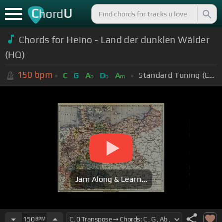
C
U
hord
Chords for Heino - Land der dunklen Wälder
(HQ)
150
bpm
Standard Tuning (EADGBE)
C
G
A
D
A
b
b
m
Jam Along & Learn...
150
BPM