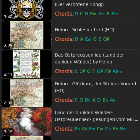
(Der verbotene Song!)
Chords:
D
C
G
E
A
F
B
m
m
m
3:42
Heino - Schlesier Lied (HQ)
Chords:
D
A
E
G
E
C#
m
2:29
Das Ostpreussenlied (Land der
dunklen Wälder) by Heino
Chords:
C
C#
G
F
G#
F#
A#
m
2:11
Heino - Glückauf, der Steiger kommt
(HQ)
Chords:
C
G
D
A
D
B
A
b
b
b
2:35
Land der dunklen Wälder-
Ostpreußenlied- gesungen vom MGV
Alsdorf Broicher Siedlung
Chords:
E
A
F
C
D
B
G
b
b
m
m
b
b
m
3:19