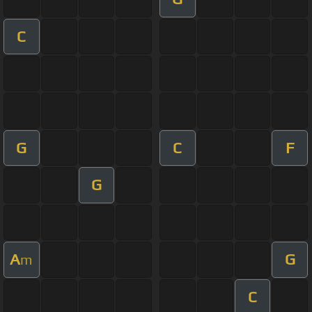
C
G
C
F
G
A
G
m
C