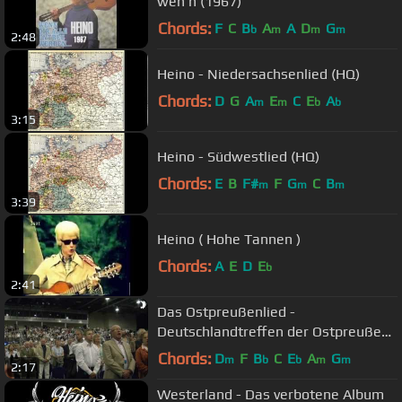
weh'n (1967)
Chords:
F
C
B
A
A
D
G
b
m
m
m
2:48
Heino - Niedersachsenlied (HQ)
Chords:
D
G
A
E
C
E
A
m
m
b
b
3:15
Heino - Südwestlied (HQ)
Chords:
E
B
F#
F
G
C
B
m
m
m
3:39
Heino ( Hohe Tannen )
Chords:
A
E
D
E
b
2:41
Das Ostpreußenlied -
Deutschlandtreffen der Ostpreußen,
Erfurt 2011
Chords:
D
F
B
C
E
A
G
m
b
b
m
m
2:17
Westerland - Das verbotene Album