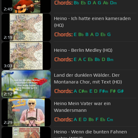
Chords:
B
E
D
A
G
A
D
b
b
b
m
2:49
Heino - Ich hatte einen kameraden
(HQ)
Chords:
E
B
B
A
D
E
G
b
b
2:19
Heino - Berlin Medley (HQ)
Chords:
E
A
C
E
B
D
B
b
b
m
3:03
Land der dunklen Wälder. Der
Montanara Chor, mit Text (HD)
Chords:
A
C#
E
D
F#
F#
G#
m
m
2:12
Heino Mein Vater war ein
Wandersmann
Chords:
A
E
D
B
F
E
C
b
b
m
2:29
Heino - Wenn die bunten Fahnen