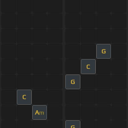
G
C
G
C
A
m
G