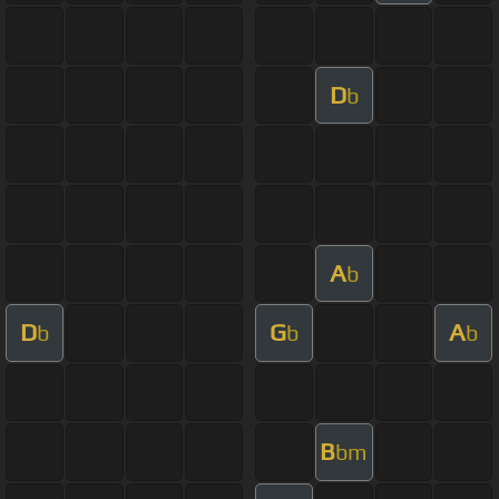
D
b
A
b
D
G
A
b
b
b
B
bm