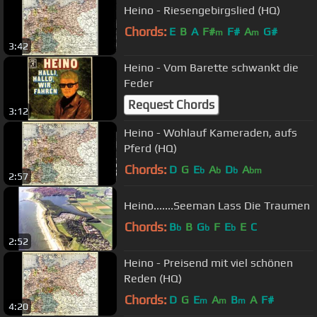
Heino - Riesengebirgslied (HQ)
Chords:
E
B
A
F#
F#
A
G#
m
m
3:42
Heino - Vom Barette schwankt die
Feder
Request Chords
3:12
Heino - Wohlauf Kameraden, aufs
Pferd (HQ)
Chords:
D
G
E
A
D
A
b
b
b
bm
2:57
Heino.......Seeman Lass Die Traumen
Chords:
B
B
G
F
E
E
C
b
b
b
2:52
Heino - Preisend mit viel schönen
Reden (HQ)
Chords:
D
G
E
A
B
A
F#
m
m
m
4:20