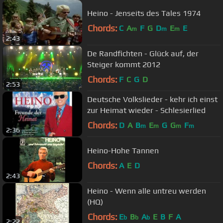
Heino - Jenseits des Tales 1974
Chords:
C
A
F
G
D
E
E
m
m
m
2:43
De Randfichten - Glück auf, der
Steiger kommt 2012
Chords:
F
C
G
D
2:53
Deutsche Volkslieder - kehr ich einst
zur Heimat wieder - Schlesierlied
Chords:
D
A
B
E
G
G
F
m
m
m
m
2:36
Heino-Hohe Tannen
Chords:
A
E
D
2:43
Heino - Wenn alle untreu werden
(HQ)
Chords:
E
B
A
E
B
F
A
b
b
b
2:22