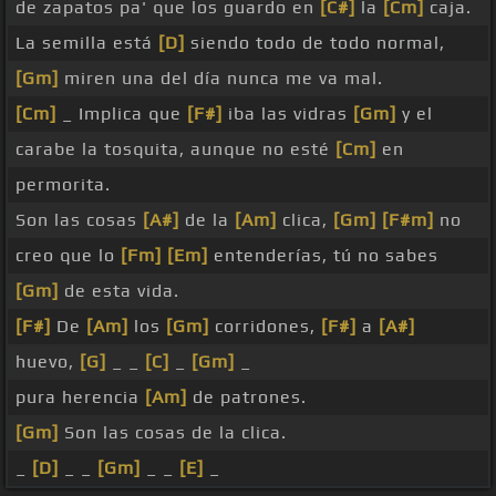
de zapatos pa' que los guardo en
[C#]
la
[Cm]
caja.
La semilla está
[D]
siendo todo de todo normal,
[Gm]
miren una del día nunca me va mal.
[Cm]
_ Implica que
[F#]
iba las vidras
[Gm]
y el
carabe la tosquita, aunque no esté
[Cm]
en
permorita.
Son las cosas
[A#]
de la
[Am]
clica,
[Gm]
[F#m]
no
creo que lo
[Fm]
[Em]
entenderías, tú no sabes
[Gm]
de esta vida.
[F#]
De
[Am]
los
[Gm]
corridones,
[F#]
a
[A#]
huevo,
[G]
_ _
[C]
_
[Gm]
_
pura herencia
[Am]
de patrones.
[Gm]
Son las cosas de la clica.
_
[D]
_ _
[Gm]
_ _
[E]
_