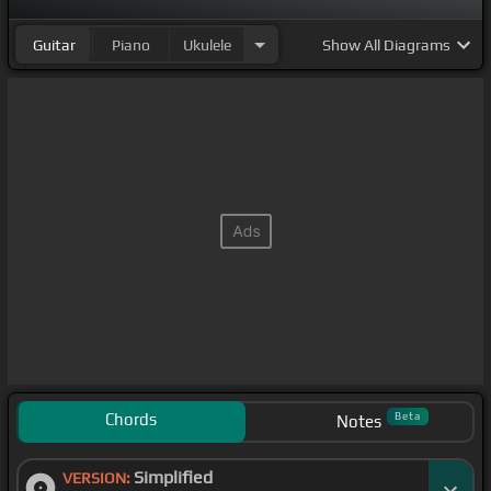
Guitar
Piano
Ukulele
Show
All Diagrams
Chords
Beta
Notes
Simplified
VERSION: