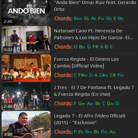
"Ando Bien" Omar Ruiz feat. Gerardo
Ortiz
Chords:
B
E
A
F
D
E
B
bm
b
b
m
b
b
2:40
Natanael Cano Ft. Herencia De
Patrones & Los Hijos De Garcia- El
De La Codeina
Chords:
G
B
D
F#
A
B
E
m
3:22
Fuerza Regida - El Dinero Los
Cambio [Official Video]
Chords:
E
F#
D
A
C#
C#
F
m
m
m
3:11
J Tres - El 7 De Fontana ft. Legado 7
& Fuerza Regida (En Vivo)
Chords:
F
G
A
B
C
D
G
m
m
b
m
2:48
Legado 7 - El Afro (Video Oficial)
(2015) - "Exclusivo"
Chords:
F
E
G
B
D
A
b
m
b
m
m
3:40