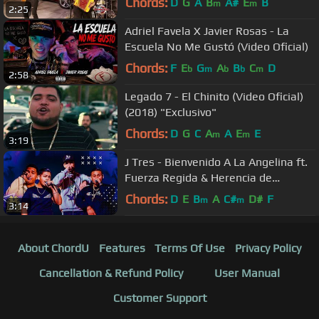
Chords:
D
G
A
B
A#
E
B
m
m
2:25
Adriel Favela X Javier Rosas - La
Escuela No Me Gustó (Video Oficial)
Chords:
F
E
G
A
B
C
D
b
m
b
b
m
2:58
Legado 7 - El Chinito (Video Oficial)
(2018) "Exclusivo"
Chords:
D
G
C
A
A
E
E
m
m
3:19
J Tres - Bienvenido A La Angelina ft.
Fuerza Regida & Herencia de
Patrones (En Vivo)
Chords:
D
E
B
A
C#
D#
F
m
m
3:14
About ChordU
Features
Terms Of Use
Privacy Policy
Cancellation & Refund Policy
User Manual
Customer Support