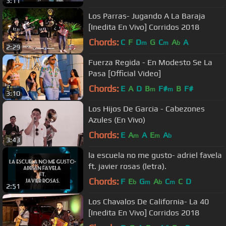
3:11
Los Parras- Jugando A La Baraja
[Inedita En Vivo] Corridos 2018
Chords:
C
F
D
G
C
A
A
m
m
b
2:29
Fuerza Regida - En Modesto Se La
Pasa [Official Video]
Chords:
E
A
D
B
F#
B
F#
m
m
3:10
Los Hijos De Garcia - Cabezones
Azules (En Vivo)
Chords:
E
A
A
E
A
m
m
b
3:43
la escuela no me gusto- adriel favela
ft. javier rosas (letra).
Chords:
F
E
G
A
C
C
D
b
m
b
m
2:51
Los Chavalos De California- La 40
[Inedita En Vivo] Corridos 2018