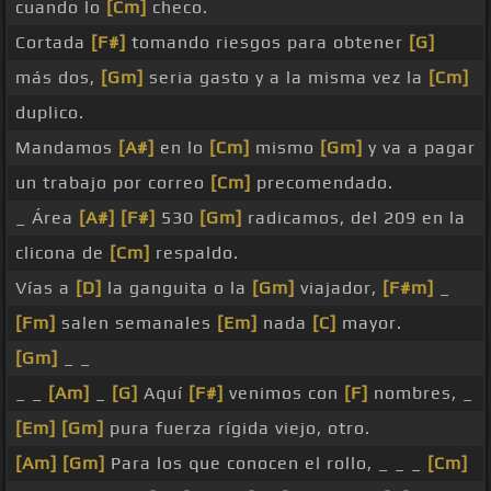
cuando lo
[Cm]
checo.
Cortada
[F#]
tomando riesgos para obtener
[G]
más dos,
[Gm]
seria gasto y a la misma vez la
[Cm]
duplico.
Mandamos
[A#]
en lo
[Cm]
mismo
[Gm]
y va a pagar
un trabajo por correo
[Cm]
precomendado.
_ Área
[A#]
[F#]
530
[Gm]
radicamos, del 209 en la
clicona de
[Cm]
respaldo.
Vías a
[D]
la ganguita o la
[Gm]
viajador,
[F#m]
_
[Fm]
salen semanales
[Em]
nada
[C]
mayor.
[Gm]
_ _
_ _
[Am]
_
[G]
Aquí
[F#]
venimos con
[F]
nombres, _
[Em]
[Gm]
pura fuerza rígida viejo, otro.
[Am]
[Gm]
Para los que conocen el rollo, _ _ _
[Cm]