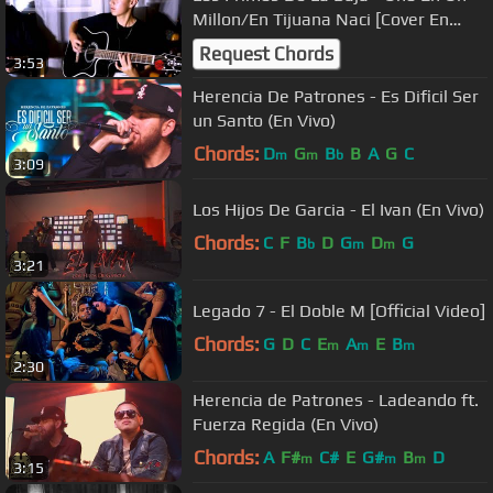
Millon/En Tijuana Naci [Cover En
Vivo] Corridos 2018
Request Chords
3:53
Herencia De Patrones - Es Dificil Ser
un Santo (En Vivo)
Chords:
D
G
B
B
A
G
C
m
m
b
3:09
Los Hijos De Garcia - El Ivan (En Vivo)
Chords:
C
F
B
D
G
D
G
b
m
m
3:21
Legado 7 - El Doble M [Official Video]
Chords:
G
D
C
E
A
E
B
m
m
m
2:30
Herencia de Patrones - Ladeando ft.
Fuerza Regida (En Vivo)
Chords:
A
F#
C#
E
G#
B
D
m
m
m
3:15