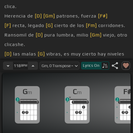
clica.
Herencia de
[D]
[Gm]
patrones, fuerza
[F#]
[F]
recta, legado
[G]
cierto de los
[Fm]
corridones.
Ransomil de
[D]
pura lumbra, milio
[Gm]
viejo, otro
clicashe.
[D]
las malas
[G]
vibras, es muy cierto hay niveles
en la
[Cm]
vida.
Lyrics
On
118
BPM
[F#]
paso, mi propia
[Cm]
línea,
[G]
por el viento la
subida fue
[Cm]
pulmiza.
G
C
F#
m
m
[F#]
contento de mi puesto porque me
[F#m]
costó,
3
3
2
[Gm]
es
[D]
notable el
[Gm]
movimiento cuando lo
1
1
1
1
1
1
1
1
1
1
1
1
2
2
[Cm]
checo.
2
3
3
4
3
4
[F#]
tomando riesgos para obtener
[G]
más dos,
[Gm]
seria gasto y a la misma vez la
[Cm]
duplico.