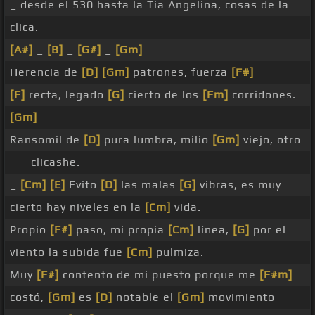
_ desde el 530 hasta la Tia Angelina, cosas de la
clica.
[A#]
_
[B]
_
[G#]
_
[Gm]
Herencia de
[D]
[Gm]
patrones, fuerza
[F#]
[F]
recta, legado
[G]
cierto de los
[Fm]
corridones.
[Gm]
_
Ransomil de
[D]
pura lumbra, milio
[Gm]
viejo, otro
_ _ clicashe.
_
[Cm]
[E]
Evito
[D]
las malas
[G]
vibras, es muy
cierto hay niveles en la
[Cm]
vida.
Propio
[F#]
paso, mi propia
[Cm]
línea,
[G]
por el
viento la subida fue
[Cm]
pulmiza.
Muy
[F#]
contento de mi puesto porque me
[F#m]
costó,
[Gm]
es
[D]
notable el
[Gm]
movimiento