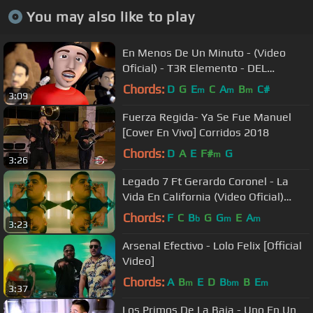
You may also like to play
En Menos De Un Minuto - (Video
Oficial) - T3R Elemento - DEL
Records 2018
Chords:
D
G
E
C
A
B
C#
m
m
m
3:09
Fuerza Regida- Ya Se Fue Manuel
[Cover En Vivo] Corridos 2018
Chords:
D
A
E
F#
G
m
3:26
Legado 7 Ft Gerardo Coronel - La
Vida En California (Video Oficial)
(2017) - "EXCLUSIVO"
Chords:
F
C
B
G
G
E
A
b
m
m
3:23
Arsenal Efectivo - Lolo Felix [Official
Video]
Chords:
A
B
E
D
B
B
E
m
bm
m
3:37
Los Primos De La Baja - Uno En Un