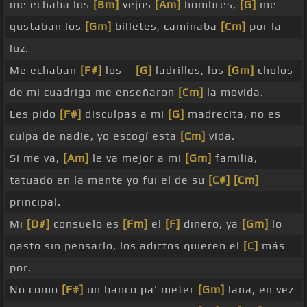
me echaba los
[Bm]
vejos
[Am]
hombres,
[G]
me
gustaban los
[Gm]
billetes, caminaba
[Cm]
por la
luz.
Me echaban
[F#]
los _
[G]
ladrillos, los
[Gm]
cholos
de mi cuadriga me enseñaron
[Cm]
la movida.
Les pido
[F#]
disculpas a mi
[G]
madrecita, no es
culpa de nadie, yo escogí esta
[Cm]
vida.
Si me va,
[Am]
le va mejor a mi
[Gm]
familia,
tatuado en la mente yo fui el de su
[C#]
[Cm]
principal.
Mi
[D#]
consuelo es
[Fm]
el
[F]
dinero, ya
[Gm]
lo
gasto sin pensarlo, los adictos quieren el
[C]
más
por.
No como
[F#]
un banco pa' meter
[Gm]
lana, en vez