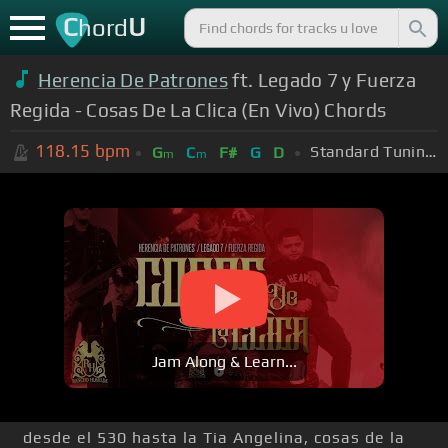
C
U
hord
Herencia De Patrones
ft. Legado 7 y Fuerza
Regida - Cosas De La Clica (En Vivo) Chords
118.15
bpm
Standard Tuning (EADGBE)
G
C
F#
G
D
m
m
Jam Along & Learn...
desde el 530 hasta la Tia Angelina, cosas de la