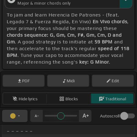
Major & minor chords only
To jam and learn Herencia De Patrones - (feat.
Legado 7 & Fuerza Regida, En Vivo)
En Vivo chords
,
your primary focus should be mastering these
chords sequence: G, Gm, Cm, F#, Gm, Cm, D and
Gm
. A good strategy is to initiate at
59 BPM
and
then accelerate to the track's regular
speed of 118
BPM
. Tune your capo to accommodate your vocal
range, referencing the song's
key: G Minor
.
PDF
Midi
Edit
Hide lyrics
Blocks
Traditional
Autoscroll
_ _ _ _ _ _