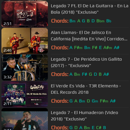
Legado 7 Ft. El De La Guitarra - En La
Bola (2018) "Exclusivo"
Chords:
B
A
G
B
D
B
B
m
bm
b
2:51
Alan Llamas- El De Jalisco En
California [Inedita En Vivo] Corridos
2018
Chords:
A
F#
B
F#
E
A#
A#
m
m
m
2:46
Legado 7 - De Periódico Un Gallito
(2017) - "Exclusivo"
Chords:
A
B
F#
G
D
B
A#
m
3:32
El Verde Es Vida - T3R Elemento -
DEL Records 2018
Chords:
G
A
B
D
G
F#
A#
m
m
m
2:11
Legado 7 - El Humaderon (Video
2018) "Exclusivo"
Chords:
G
D
A
B
E
C#
B
m