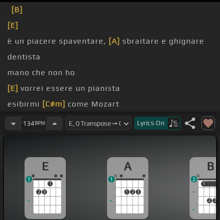
[B]
[E]
è un piacere spaventare,
[A]
sbraitare e ghignare
dentista
mano che non ho
[E]
vorrei essere un pianista
esibirmi
[C#m]
come Mozart
Beethoven,
[C]
[A]
Debussy
Lyrics
On
134
BPM
E
A
B
1
1
2
1
1
1
2
3
1
2
3
2
3