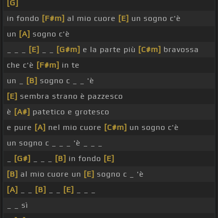
[G]
in fondo
[F#m]
al mio cuore
[E]
un sogno c'è
un
[A]
sogno c'è
_ _ _
[E]
_ _
[G#m]
e la parte più
[C#m]
bravossa
che c'è
[F#m]
in te
un _
[B]
sogno c _ _ 'è
[E]
sembra strano è pazzesco
è
[A#]
patetico e grotesco
e pure
[A]
nel mio cuore
[C#m]
un sogno c'è
un sogno c _ _ _ 'è _ _ _
_
[G#]
_ _ _
[B]
in fondo
[E]
[B]
al mio cuore un
[E]
sogno c _ 'è
[A]
_ _
[B]
_ _
[E]
_ _ _
_ _ sì