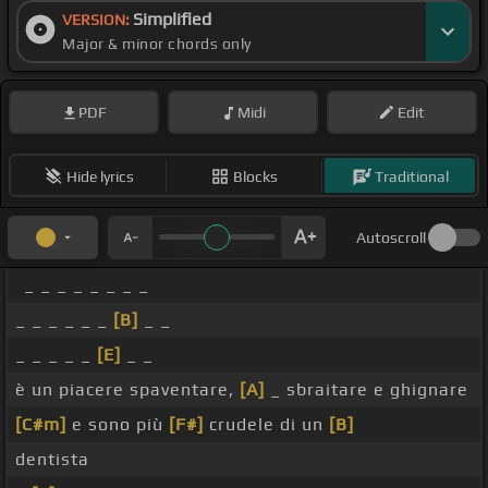
Simplified
VERSION:
Major & minor chords only
PDF
Midi
Edit
Hide lyrics
Blocks
Traditional
Autoscroll
_ _ _ _ _ _ _ _
_ _ _ _ _ _
[B]
_ _
_ _ _ _ _
[E]
_ _
è un piacere spaventare,
[A]
_ sbraitare e ghignare
[C#m]
e sono più
[F#]
crudele di un
[B]
dentista