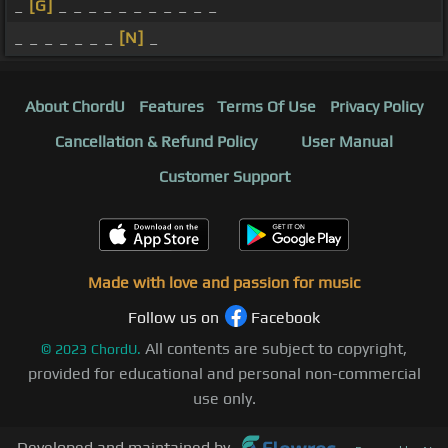
_
[G]
_ _ _ _ _ _ _ _ _ _ _
_ _ _ _ _ _ _
[N]
_
About ChordU
Features
Terms Of Use
Privacy Policy
Cancellation & Refund Policy
User Manual
Customer Support
Made with love and passion for music
Follow us on
Facebook
All contents are subject to copyright,
©
2023
ChordU.
provided for educational and personal non-commercial
use only.
Developed and maintained by