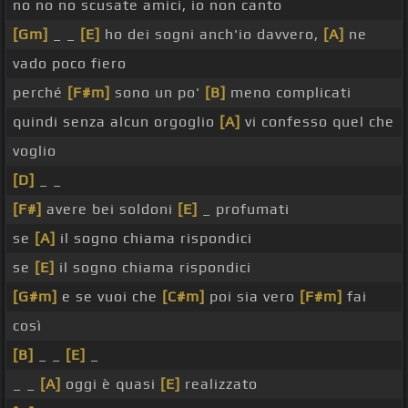
no no no scusate amici, io non canto
[Gm]
_ _
[E]
ho dei sogni anch'io davvero,
[A]
ne
vado poco fiero
perché
[F#m]
sono un po'
[B]
meno complicati
quindi senza alcun orgoglio
[A]
vi confesso quel che
voglio
[D]
_ _
[F#]
avere bei soldoni
[E]
_ profumati
se
[A]
il sogno chiama rispondici
se
[E]
il sogno chiama rispondici
[G#m]
e se vuoi che
[C#m]
poi sia vero
[F#m]
fai
così
[B]
_ _
[E]
_
_ _
[A]
oggi è quasi
[E]
realizzato