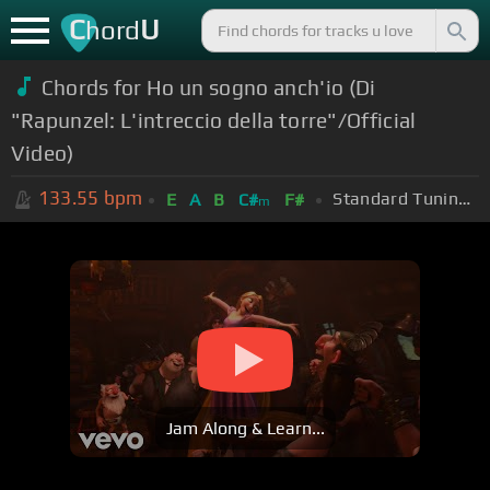
C
U
hord
Chords for
Ho un sogno anch'io (Di
"Rapunzel: L'intreccio della torre"/Official
Video)
133.55
bpm
Standard Tuning (EADGBE)
E
A
B
C#
F#
m
Jam Along & Learn...