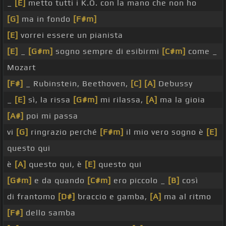
_
[E]
metto tutti i K.O. con la mano che non ho
[G]
ma in fondo
[F#m]
[E]
vorrei essere un pianista
[E]
_
[G#m]
sogno sempre di esibirmi
[C#m]
come _
Mozart
[F#]
_ Rubinstein, Beethoven,
[C]
[A]
Debussy
_
[E]
sì, la rissa
[G#m]
mi rilassa,
[A]
ma la gioia
[A#]
poi mi passa
vi
[G]
ringrazio perché
[F#m]
il mio vero sogno è
[E]
questo qui
è
[A]
questo qui, è
[E]
questo qui
[G#m]
e da quando
[C#m]
ero piccolo _
[B]
così
di frantomo
[D#]
braccio e gamba,
[A]
ma al ritmo
[F#]
dello samba