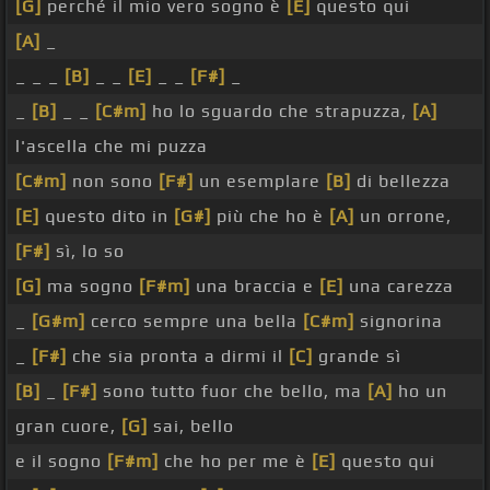
[G]
perché il mio vero sogno è
[E]
questo qui
[A]
_
_ _ _
[B]
_ _
[E]
_ _
[F#]
_
_
[B]
_ _
[C#m]
ho lo sguardo che strapuzza,
[A]
l'ascella che mi puzza
[C#m]
non sono
[F#]
un esemplare
[B]
di bellezza
[E]
questo dito in
[G#]
più che ho è
[A]
un orrone,
[F#]
sì, lo so
[G]
ma sogno
[F#m]
una braccia e
[E]
una carezza
_
[G#m]
cerco sempre una bella
[C#m]
signorina
_
[F#]
che sia pronta a dirmi il
[C]
grande sì
[B]
_
[F#]
sono tutto fuor che bello, ma
[A]
ho un
gran cuore,
[G]
sai, bello
e il sogno
[F#m]
che ho per me è
[E]
questo qui