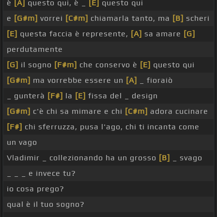
è
[A]
questo qui, è _
[E]
questo qui
e
[G#m]
vorrei
[C#m]
chiamarla tanto, ma
[B]
scheri
[E]
questa faccia è represente,
[A]
sa amare
[G]
perdutamente
[G]
il sogno
[F#m]
che conservo è
[E]
questo qui
[G#m]
ma vorrebbe essere un
[A]
_ fioraiò
_ gunterà
[F#]
la
[E]
fissa del _ design
[G#m]
c'è chi sa mimare e chi
[C#m]
adora cucinare
[F#]
chi sferruzza, pusa l'ago, chi ti incanta come
un vago
Vladimir _ collezionando ha un grosso
[B]
_ svago
_ _ _ e invece tu?
io cosa prego?
qual è il tuo sogno?