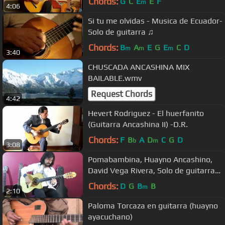
Chords:
G
C
E
E
F
m
4:06
Si tu me olvidas - Musica de Ecuador-
Solo de guitarra ♫
Chords:
B
A
E
G
E
C
D
m
m
m
3:40
CHUSCADA ANCASHINA MIX
BAILABLE.wmv
Request Chords
4:42
Hevert Rodriguez - El huerfanito
(Guitarra Ancashina II) -D.R.
Chords:
F
B
A
D
C
G
D
b
m
3:08
Pomabambina, Huayno Ancashino,
David Vega Rivera, Solo de guitarra
Andina, Perú
Chords:
D
G
B
B
m
2:10
Paloma Torcaza en guitarra (huayno
ayacuchano)