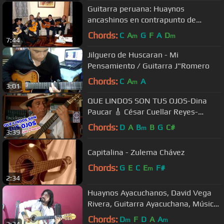
Guitarra peruana: Huaynos
ancashinos en contrapunto de
guitarras- Hugo Manrique y Raúl
Chords:
C
A
G
F
A
D
m
m
7:44
Cardoso.
Jilguero de Huscaran - Mi
Pensamiento / Guitarra J"Romero
Chords:
C
A
A
m
3:01
QUE LINDOS SON TUS OJOS-Dina
Paucar 🎸 César Cuellar Reyes-
Guitarra huanuco
Chords:
D
A
B
B
G
C#
m
3:39
Capitalina - Zulema Chávez
Chords:
G
E
C
E
F#
m
2:34
Huaynos Ayacuchanos, David Vega
Rivera, Guitarra Ayacuchana, Música
andina Perú
Chords:
D
F
D
A
A
m
m
2:34