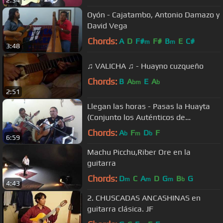
Oyón - Cajatambo, Antonio Damazo y
David Vega
Chords:
A
D
F#
F#
B
E
C#
m
m
3:48
♫ VALICHA ♫ - Huayno cuzqueño
Chords:
B
A
E
A
bm
b
2:51
Llegan las horas - Pasas la Huayta
(Conjunto los Auténticos de
Cajatambo)
Chords:
A
F
D
F
b
m
b
6:59
Machu Picchu,Riber Ore en la
guitarra
Chords:
D
C
A
D
G
B
G
m
m
m
b
4:43
2. CHUSCADAS ANCASHINAS en
guitarra clásica. JF