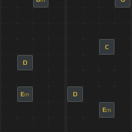
C
D
E
D
m
E
m