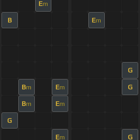
E
m
B
E
m
G
B
E
G
m
m
B
E
m
m
G
E
G
m