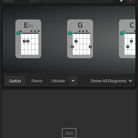
E
G
C
m
1
1
1
1
2
1
2
2
3
3
Guitar
Piano
Ukulele
Show
All Diagrams