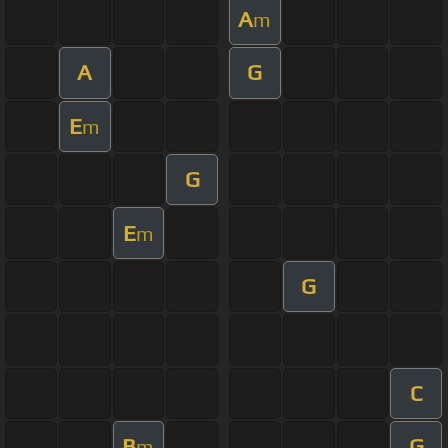
A
m
A
G
E
m
G
E
m
G
C
B
G
m