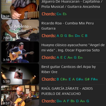
Jilguero De Huascaran - Capitalina /
Pista Musical / Guitarra Ancashina
Chords:
C
E
m
b
3:34
Ricardo Roa - Cumbia Mix Peru
Guitarra
Chords:
A
D
G
B
D
C
B
m
m
7:50
Huayno clásico ayacuchano "Angel de
mi vida" . Ing. Oscar Figueroa Soto
Chords:
A
E
C
A
G
E
m
m
3:18
Best guitar Canticos del Arpa by
Riber Ore
Chords:
B
C#
E
A
G#
G#
F#
m
m
m
5:39
RAÚL GARCÍA ZÁRATE - ADIOS
PUEBLO DE AYACUCHO
Chords:
D
A
F
B
D
A
G
m
b
m
2:57