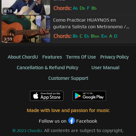
Chords:
A
D
F
B
b
b
b
4:18
Como Practicar HUAYNOS en
guitarra Solista con Metronomo /
VLOG
Chords:
B
C
E
B
E
A
D
b
b
bm
m
3:59
About ChordU
Features
Terms Of Use
Privacy Policy
Cancellation & Refund Policy
User Manual
Customer Support
Made with love and passion for music
Follow us on
Facebook
All contents are subject to copyright,
©
2023
ChordU.