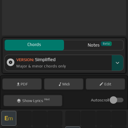
Chords
Beta
Notes
Simplified
VERSION:
Major & minor chords only
PDF
Midi
Edit
Hint
Autoscroll
Show
Lyrics
E
m