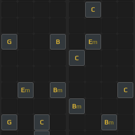
C
G
B
E
m
C
E
B
C
m
m
B
m
G
C
B
m