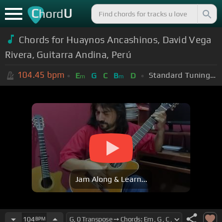
C
U
hord
Chords for Huaynos Ancashinos, David Vega
Rivera, Guitarra Andina, Perú
104.45
bpm
Standard Tuning (EADGBE)
E
G
C
B
D
m
m
Jam Along & Learn...
104
BPM