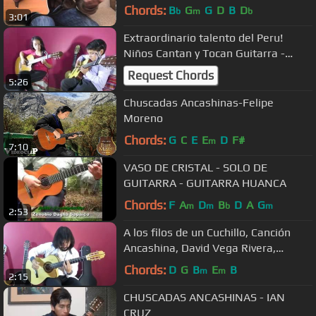
Chords:
B
G
G
D
B
D
b
m
b
3:01
Extraordinario talento del Peru!
Niños Cantan y Tocan Guitarra -
Homenaje a la Madre
Request Chords
5:26
Chuscadas Ancashinas-Felipe
Moreno
Chords:
G
C
E
E
D
F#
m
7:10
VASO DE CRISTAL - SOLO DE
GUITARRA - GUITARRA HUANCA
Chords:
F
A
D
B
D
A
G
m
m
b
m
2:53
A los filos de un Cuchillo, Canción
Ancashina, David Vega Rivera,
Guitarra Andina del Perú
Chords:
D
G
B
E
B
m
m
2:15
CHUSCADAS ANCASHINAS - IAN
CRUZ