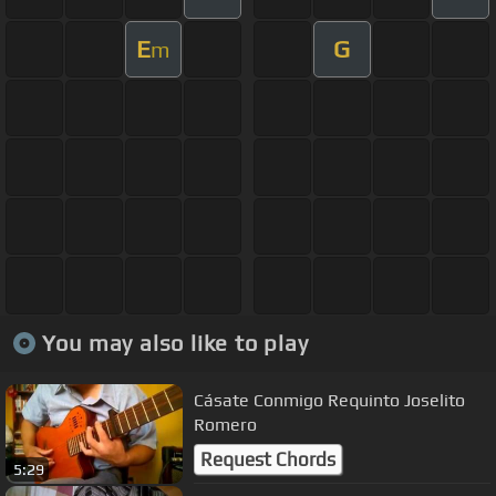
E
G
m
You may also like to play
Cásate Conmigo Requinto Joselito
Romero
Request Chords
5:29