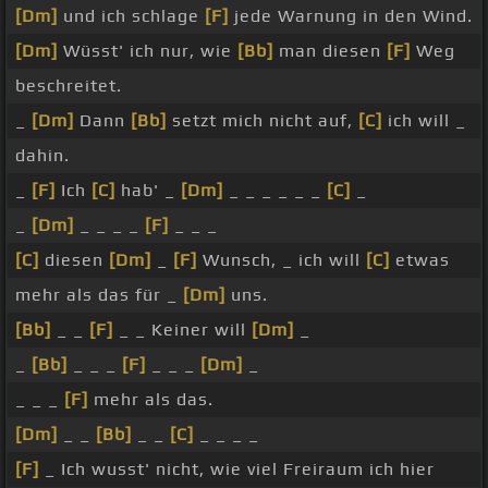
[Dm]
und ich schlage
[F]
jede Warnung in den Wind.
[Dm]
Wüsst' ich nur, wie
[Bb]
man diesen
[F]
Weg
beschreitet.
_
[Dm]
Dann
[Bb]
setzt mich nicht auf,
[C]
ich will _
dahin.
_
[F]
Ich
[C]
hab' _
[Dm]
_ _ _ _ _ _
[C]
_
_
[Dm]
_ _ _ _
[F]
_ _ _
[C]
diesen
[Dm]
_
[F]
Wunsch, _ ich will
[C]
etwas
mehr als das für _
[Dm]
uns.
[Bb]
_ _
[F]
_ _ Keiner will
[Dm]
_
_
[Bb]
_ _ _
[F]
_ _ _
[Dm]
_
_ _ _
[F]
mehr als das.
[Dm]
_ _
[Bb]
_ _
[C]
_ _ _ _
[F]
_ Ich wusst' nicht, wie viel Freiraum ich hier