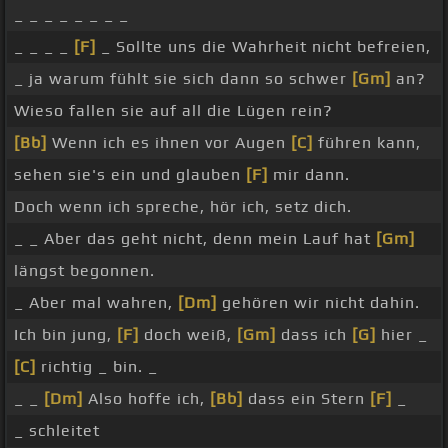
_ _ _ _ _ _ _ _
_ _ _ _
[F]
_ Sollte uns die Wahrheit nicht befreien,
_ ja warum fühlt sie sich dann so schwer
[Gm]
an?
Wieso fallen sie auf all die Lügen rein?
[Bb]
Wenn ich es ihnen vor Augen
[C]
führen kann,
sehen sie's ein und glauben
[F]
mir dann.
Doch wenn ich spreche, hör ich, setz dich.
_ _ Aber das geht nicht, denn mein Lauf hat
[Gm]
längst begonnen.
_ Aber mal wahren,
[Dm]
gehören wir nicht dahin.
Ich bin jung,
[F]
doch weiß,
[Gm]
dass ich
[G]
hier _
[C]
richtig _ bin. _
_ _
[Dm]
Also hoffe ich,
[Bb]
dass ein Stern
[F]
_
_ schleitet