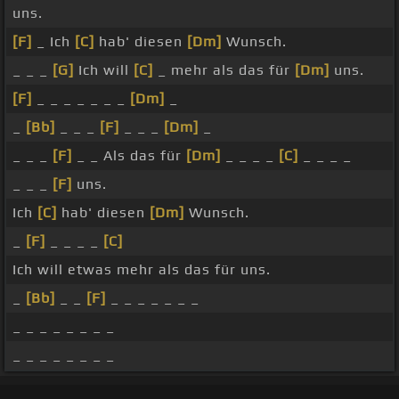
uns.
[F]
_ Ich
[C]
hab' diesen
[Dm]
Wunsch.
_ _ _
[G]
Ich will
[C]
_ mehr als das für
[Dm]
uns.
[F]
_ _ _ _ _ _ _
[Dm]
_
_
[Bb]
_ _ _
[F]
_ _ _
[Dm]
_
_ _ _
[F]
_ _ Als das für
[Dm]
_ _ _ _
[C]
_ _ _ _
_ _ _
[F]
uns.
Ich
[C]
hab' diesen
[Dm]
Wunsch.
_
[F]
_ _ _ _
[C]
Ich will etwas mehr als das für uns.
_
[Bb]
_ _
[F]
_ _ _ _ _ _ _
_ _ _ _ _ _ _ _
_ _ _ _ _ _ _ _