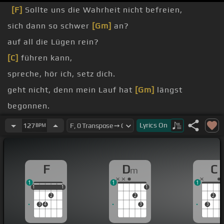
[F]
Sollte uns die Wahrheit nicht befreien,
sich dann so schwer
[Gm]
an?
auf all die Lügen rein?
[C]
führen kann,
spreche, hör ich, setz dich.
geht nicht, denn mein Lauf hat
[Gm]
längst
begonnen.
Aber mal wahren,
[Dm]
gehören wir nicht dahin.
Lyrics
On
127
BPM
[G]
hier
[C]
richtig bin.
F
D
C
m
1
1
1
1
1
1
1
1
1
2
2
2
3
4
3
3