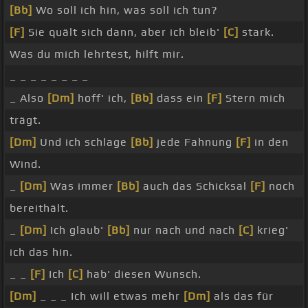
[Bb]
Wo soll ich hin, was soll ich tun?
[F]
Sie quält sich dann, aber ich bleib'
[C]
stark.
Was du mich lehrtest, hilft mir.
_ _ _ _ _ _ _ _
_ Also
[Dm]
hoff' ich,
[Bb]
dass ein
[F]
Stern mich
trägt.
[Dm]
Und ich schlage
[Bb]
jede Fahnung
[F]
in den
Wind.
_
[Dm]
Was immer
[Bb]
auch das Schicksal
[F]
noch
bereithält.
_
[Dm]
Ich glaub'
[Bb]
nur nach und nach
[C]
krieg'
ich das hin.
_ _
[F]
Ich
[C]
hab' diesen Wunsch.
[Dm]
_ _ _ Ich will etwas mehr
[Dm]
als das für