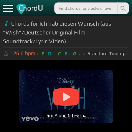
C
U
hord
Chords for Ich hab diesen Wunsch (aus
"Wish"/Deutscher Original Film-
Soundtrack/Lyric Video)
126.6
bpm
Standard Tuning (EADGBE)
F
D
C
B
G
m
b
m
Jam Along & Learn...