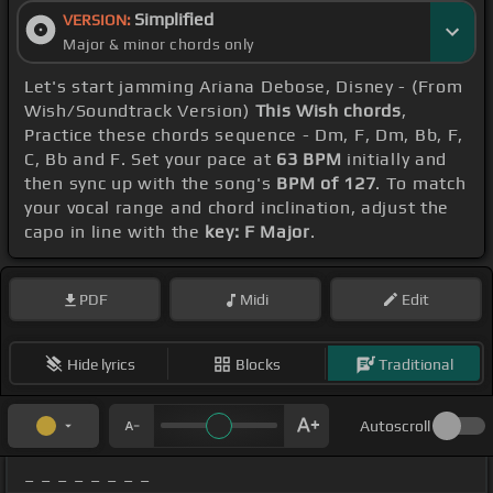
Simplified
VERSION:
Major & minor chords only
Let's start jamming Ariana Debose, Disney - (From
Wish/Soundtrack Version)
This Wish chords
,
Practice these chords sequence - Dm, F, Dm, Bb, F,
C, Bb and F. Set your pace at
63 BPM
initially and
then sync up with the song's
BPM of 127
. To match
your vocal range and chord inclination, adjust the
capo in line with the
key: F Major
.
PDF
Midi
Edit
Hide lyrics
Blocks
Traditional
Autoscroll
_ _ _ _ _ _ _ _