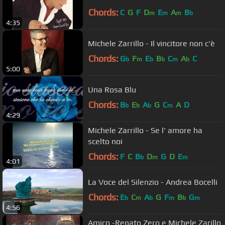
Chords:
C
G
F
D
E
A
B
m
m
m
b
4:35
Michele Zarrillo - Il vincitore non c'è
Chords:
G
F
E
B
C
A
C
b
m
b
b
m
b
5:00
Una Rosa Blu
Chords:
B
E
A
G
C
A
D
b
b
b
m
4:29
Michele Zarrillo - Se l' amore ha
scelto noi
Chords:
F
C
B
D
G
D
E
b
m
m
4:01
La Voce del Silenzio - Andrea Bocelli
Chords:
E
C
A
G
F
B
G
b
m
b
m
b
m
4:56
Amico -Renato Zero e Michele Zarillo