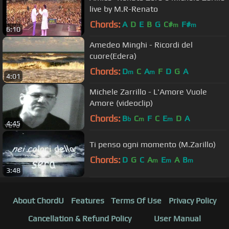
live by M.R-Renato
Chords:
A
D
E
B
G
C#
F#
m
m
6:10
Amedeo Minghi - Ricordi del
cuore(Edera)
Chords:
D
C
A
F
D
G
A
m
m
4:01
Michele Zarrillo - L'Amore Vuole
Amore (videoclip)
Chords:
B
C
F
C
E
D
A
b
m
m
4:45
Ti penso ogni momento (M.Zarillo)
Chords:
D
G
C
A
E
A
B
m
m
m
3:48
About ChordU
Features
Terms Of Use
Privacy Policy
Cancellation & Refund Policy
User Manual