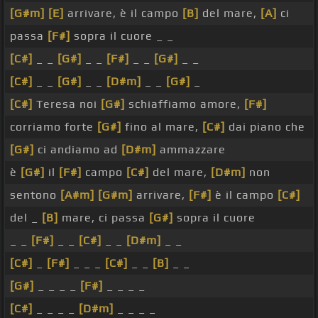
[G#m]
[E]
arrivare, è il campo
[B]
del mare,
[A]
ci
passa
[F#]
sopra il cuore _ _
[C#]
_ _
[G#]
_ _
[F#]
_ _
[G#]
_ _
[C#]
_ _
[G#]
_ _
[D#m]
_ _
[G#]
_
[C#]
Teresa noi
[G#]
schiaffiamo amore,
[F#]
corriamo forte
[G#]
fino al mare,
[C#]
dai piano che
[G#]
ci andiamo ad
[D#m]
ammazzare
è
[G#]
il
[F#]
campo
[C#]
del mare,
[D#m]
non
sentono
[A#m]
[G#m]
arrivare,
[F#]
è il campo
[C#]
del _
[B]
mare, ci passa
[G#]
sopra il cuore
_ _
[F#]
_ _
[C#]
_ _
[D#m]
_ _
[C#]
_
[F#]
_ _ _
[C#]
_ _
[B]
_ _
[G#]
_ _ _ _
[F#]
_ _ _ _
[C#]
_ _ _ _
[D#m]
_ _ _ _