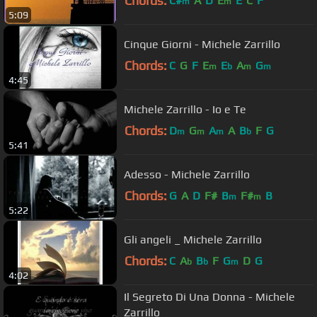
Chords:
C#
A
D
E
E
C
F
m
m
5:09
Cinque Giorni - Michele Zarrillo
Chords:
C
G
F
E
E
A
G
m
b
m
m
4:45
Michele Zarrillo - Io e Te
Chords:
D
G
A
A
B
F
G
m
m
m
b
5:41
Adesso - Michele Zarrillo
Chords:
G
A
D
F#
B
F#
B
m
m
5:22
Gli angeli _ Michele Zarrillo
Chords:
C
A
B
F
G
D
G
b
b
m
4:02
Il Segreto Di Una Donna - Michele
Zarrillo