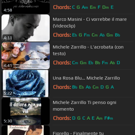
Chords:
C
G
A
E
F
D
E
m
m
m
4:58
Marco Masini - Ci vorrebbe il mare
(Videoclip)
Chords:
E
G
F
C
A
G
B
b
m
m
b
m
b
4:11
Michele Zarrillo - L'acrobata (con
testo)
Chords:
C
G
E
B
F
A
D
m
m
b
b
m
b
4:41
Una Rosa Blu... Michele Zarrillo
Chords:
B
E
A
C
D
G
A
b
b
b
m
5:22
Michele Zarrillo Ti penso ogni
momento
Chords:
D
G
C
A
E
A
F#
m
m
5:30
Fiorello - Finalmente tu