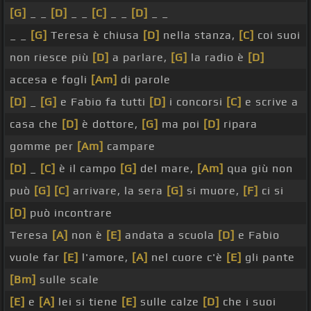
[G]
_ _
[D]
_ _
[C]
_ _
[D]
_ _
_ _
[G]
Teresa è chiusa
[D]
nella stanza,
[C]
coi suoi
non riesce più
[D]
a parlare,
[G]
la radio è
[D]
accesa e fogli
[Am]
di parole
[D]
_
[G]
e Fabio fa tutti
[D]
i concorsi
[C]
e scrive a
casa che
[D]
è dottore,
[G]
ma poi
[D]
ripara
gomme per
[Am]
campare
[D]
_
[C]
è il campo
[G]
del mare,
[Am]
qua giù non
può
[G]
[C]
arrivare, la sera
[G]
si muore,
[F]
ci si
[D]
può incontrare
Teresa
[A]
non è
[E]
andata a scuola
[D]
e Fabio
vuole far
[E]
l'amore,
[A]
nel cuore c'è
[E]
gli pante
[Bm]
sulle scale
[E]
e
[A]
lei si tiene
[E]
sulle calze
[D]
che i suoi