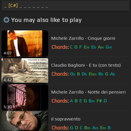
_
[C#]
_ _ _ _ _ _ _
You may also like to play
Michele Zarrillo - Cinque giorni
Chords:
C
G
F
E
E
A
G
m
b
m
m
4:07
Claudio Baglioni - E tu (con testo)
Chords:
G
B
D
E
B
G
A
b
b
bm
b
b
4:42
Michele Zarrillo - Notte dei pensieri
Chords:
A
B
E
G
B
F#
D
m
5:30
il sopravvento
Chords:
G
D
C
B
A
E
B
m
m
m