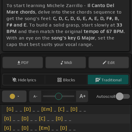
To start learning Michele Zarrillo -
Il Canto Del
Mare chords
, delve into these chords sequence to
get the song's feel:
C, D, C, D, G, E, A, E, D, F#, B,
F# and E
. To build a solid grasp, start slowly at
33
BPM
and then match the original
tempo of 67 BPM
.
With an eye on the
song's key G Major
, set the
capo that best suits your vocal range.
PDF
Midi
Edit
Hide lyrics
Blocks
Traditional
Autoscroll
[G]
_ _
[D]
_ _
[Em]
_
[C]
_
[D]
_ _
[G]
_ _
[D]
_ _
[C]
_ _
[D]
_ _
[G]
_ _
[D]
_ _
[Em]
_ _
[D]
_ _