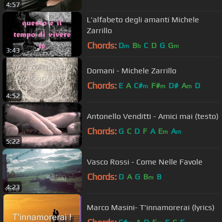
4:57
L'alfabeto degli amanti Michele
Zarrillo
Chords:
D
B
C
D
G
G
m
b
m
3:43
Domani - Michele Zarrillo
Chords:
E
A
C#
F#
D#
A
D
m
m
m
4:52
Antonello Venditti - Amici mai (testo)
Chords:
G
C
D
F
A
E
A
m
m
5:22
Vasco Rossi - Come Nelle Favole
Chords:
D
A
G
B
B
m
4:23
Marco Masini- T'innamorerai (lyrics)