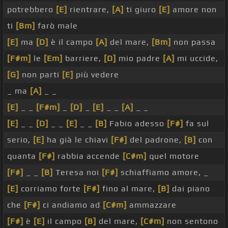
potrebbero
[E]
rientrare,
[A]
ti giuro
[E]
amore non
ti
[Bm]
farò male
[E]
ma
[D]
è il campo
[A]
del mare,
[Bm]
non passa
[F#m]
le
[Em]
barriere,
[D]
mio padre
[A]
mi uccide,
[G]
non parti
[E]
più vedere
_ ma
[A]
_ _
[E]
_ _
[F#m]
_
[D]
_
[E]
_ _
[A]
_ _
[E]
_ _
[D]
_ _
[E]
_ _
[B]
Fabio adesso
[F#]
fa sul
serio,
[E]
ha già le chiavi
[F#]
del padrone,
[B]
con
quanta
[F#]
rabbia accende
[C#m]
quel motore
[F#]
_ _
[B]
Teresa noi
[F#]
schiaffiamo amore, _
[E]
corriamo forte
[F#]
fino al mare,
[B]
dai piano
che
[F#]
ci andiamo ad
[C#m]
ammazzare
[F#]
è
[E]
il campo
[B]
del mare,
[C#m]
non sentono