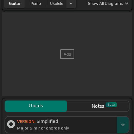
Guitar
Piano
Ukulele
Show
All Diagrams
Chords
Beta
Notes
Simplified
VERSION:
Major & minor chords only