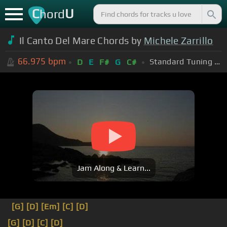
C
U
hord
Il Canto Del Mare Chords by
Michele Zarrillo
66.975
bpm
Standard Tuning (EADGBE)
D
E
F#
G
C#
Jam Along & Learn...
[G]
[D]
[Em]
[C]
[D]
[G]
[D]
[C]
[D]