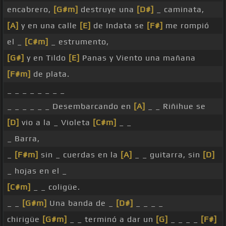
encabrero,
[G#m]
destruye una
[D#]
_ caminata,
[A]
y en una calle
[E]
de Indata se
[F#]
me rompió
el _
[C#m]
_ estrumento,
[G#]
y en Tildo
[E]
Panas y Viento una mañana
[F#m]
de plata.
_ _ _ _ _ _ _ _
_ _ _ _ _ _ Desembarcando en
[A]
_ _ Riñihue se
[D]
vio a la _ Violeta
[C#m]
_ _
_ Barra,
_
[F#m]
sin _ cuerdas en la
[A]
_ _ guitarra, sin
[D]
_ hojas en el _
[C#m]
_ _ coligüe.
_ _
[G#m]
Una banda de _
[D#]
_ _ _ _
chirigüe
[G#m]
_ _ terminó a dar un
[G]
_ _ _ _
[F#]