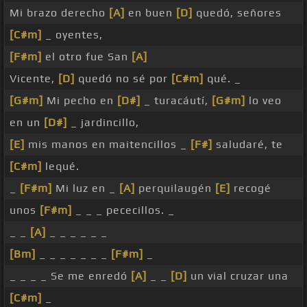
Mi brazo derecho
[A]
en buen
[D]
quedó, señores
[C#m]
_ oyentes,
[F#m]
el otro fue San
[A]
Vicente,
[D]
quedó no sé por
[C#m]
qué. _
[G#m]
Mi pecho en
[D#]
_ turacáutí,
[G#m]
lo veo
en un
[D#]
_ jardincillo,
[E]
mis manos en maitencillos _
[F#]
saludaré, te
[C#m]
lequé.
_
[F#m]
Mi luz en _
[A]
perquilaugén
[E]
recogé
unos
[F#m]
_ _ _ pececillos. _
_ _
[A]
_ _ _ _ _ _
[Bm]
_ _ _ _ _ _ _
[F#m]
_
_ _ _ _ Se me enredó
[A]
_ _
[D]
un vial cruzar una
[C#m]
_