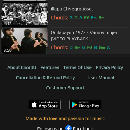
Illapu El Negro Jose.
Chords:
G
D
A
F#
E
B
m
m
4:18
Quilapayún 1973 - Vamos mujer
[VIDEO PLAYBACK]
Chords:
D
B
G
F#
B
G
A
m
m
3:50
About ChordU
Features
Terms Of Use
Privacy Policy
Cancellation & Refund Policy
User Manual
Customer Support
Made with love and passion for music
Follow us on
Facebook