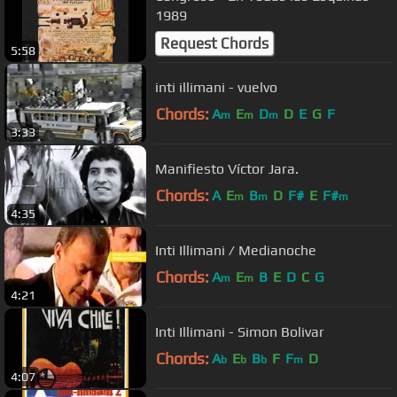
1989
Request Chords
5:58
inti illimani - vuelvo
Chords:
A
E
D
D
E
G
F
m
m
m
3:33
Manifiesto Víctor Jara.
Chords:
A
E
B
D
F#
E
F#
m
m
m
4:35
Inti Illimani / Medianoche
Chords:
A
E
B
E
D
C
G
m
m
4:21
Inti Illimani - Simon Bolivar
Chords:
A
E
B
F
F
D
b
b
b
m
4:07