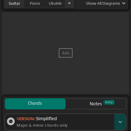
Guitar
Piano
Ukulele
Show
All Diagrams
Chords
Beta
Notes
Simplified
VERSION:
Major & minor chords only