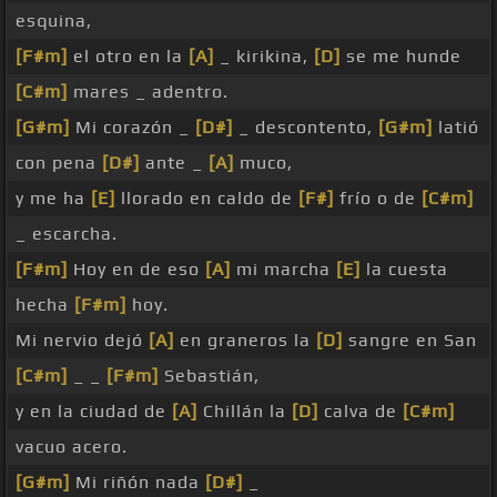
esquina,
[F#m]
el otro en la
[A]
_ kirikina,
[D]
se me hunde
[C#m]
mares _ adentro.
[G#m]
Mi corazón _
[D#]
_ descontento,
[G#m]
latió
con pena
[D#]
ante _
[A]
muco,
y me ha
[E]
llorado en caldo de
[F#]
frío o de
[C#m]
_ escarcha.
[F#m]
Hoy en de eso
[A]
mi marcha
[E]
la cuesta
hecha
[F#m]
hoy.
Mi nervio dejó
[A]
en graneros la
[D]
sangre en San
[C#m]
_ _
[F#m]
Sebastián,
y en la ciudad de
[A]
Chillán la
[D]
calva de
[C#m]
vacuo acero.
[G#m]
Mi riñón nada
[D#]
_