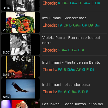
Chords:
A
F#
C#
D
G#
E
D#
m
m
m
3:34
Inti Illimani - Venceremos
Chords:
F#
C#
B
G#
G#
D#
B
m
m
2:55
Violeta Parra - Run run se fue pal
norte
Chords:
G
A
C
E
E
A
m
m
3:57
Inti Illimani - Fiesta de san Benito
Chords:
F#
B
D#
A#
G
F
C#
m
3:43
Inti Illimani - el condor pasa
Chords:
E
G
C
B
B
D
E
m
m
6:47
Los Jaivas - Todos Juntos - Viña del