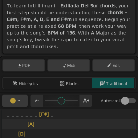
To learn Inti Illimani -
Exiliada Del Sur chords
, your
first step should be understanding these
chords -
C#m, F#m, A, D, E and F#m
in sequence. Begin your
practice at a relaxed
68 BPM
, then work your way
up to the song's
BPM of 136
. With
A Major
as the
song's key, tweak the capo to cater to your vocal
pitch and chord likes.
PDF
Midi
Edit
Hide lyrics
Blocks
Traditional
Autoscroll
_ _ _ _ _ _ _
[F#]
_
_ _ _ _ _
[A]
_ _ _
_ _ _
[D]
_ _ _ _ _