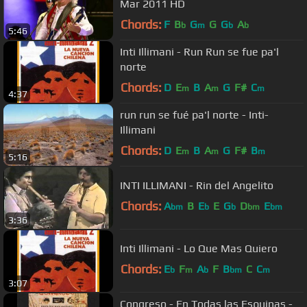
Mar 2011 HD
Chords:
F
B
G
G
G
A
b
m
b
b
5:46
Inti Illimani - Run Run se fue pa'l
norte
Chords:
D
E
B
A
G
F#
C
m
m
m
4:37
run run se fué pa'l norte - Inti-
Illimani
Chords:
D
E
B
A
G
F#
B
m
m
m
5:16
INTI ILLIMANI - Rin del Angelito
Chords:
A
B
E
E
G
D
E
bm
b
b
bm
bm
3:36
Inti Illimani - Lo Que Mas Quiero
Chords:
E
F
A
F
B
C
C
b
m
b
bm
m
3:07
Congreso - En Todas las Esquinas -