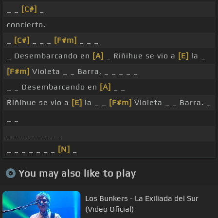
_ _
[C#]
_
concierto.
_
[C#]
_ _ _
[F#m]
_ _ _
_ Desembarcando en
[A]
_ Riñihue se vio a
[E]
la _
[F#m]
Violeta _ _ Barra, _ _ _ _ _
_ _ Desembarcando en
[A]
_ _
Riñihue se vio a
[E]
la _ _
[F#m]
Violeta _ _ Barra. _
_ _
_ _ _ _ _ _ _ _
_ _ _ _ _ _ _
[N]
_
You may also like to play
Los Bunkers - La Exiliada del Sur
(Video Oficial)