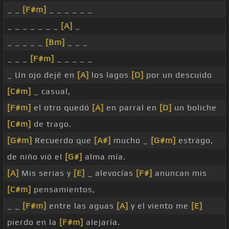
_ _
[F#m]
_ _ _ _ _ _
_ _ _ _ _ _ _
[A]
_
_ _ _ _ _
[Bm]
_ _ _
_ _ _
[F#m]
_ _ _ _ _
_ Un ojo dejé en
[A]
los lagos
[D]
por un descuido
[C#m]
_ casual,
[F#m]
el otro quedó
[A]
en parral en
[D]
un boliche
[C#m]
de trago.
[G#m]
Recuerdo que
[A#]
mucho _
[G#m]
estrago,
de niño vió el
[G#]
alma mía.
[A]
Mis serias y
[E]
_ alevocías
[F#]
anuncan mis
[C#m]
pensamientos,
_ _
[F#m]
entre las aguas
[A]
y el viento me
[E]
pierdo en la
[F#m]
alejaría.