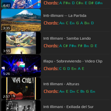
Chords:
A
F#
D
C#
E
D#
G#
m
m
m
4:41
Inti-illimani -- La Partida
Chords:
A
C
E
G
A
B
D
m
m
m
3:35
Inti Illimani - Samba Lando
Chords:
A
C#
F#
F#
B
D
E
m
m
3:55
Illapu - Sobreviviendo - Video Clip
Chords:
C
G
D
E
A
E
m
5:26
Inti Illimani - Alturas
Chords:
A
E
D
C
B
G
E
m
m
b
m
2:57
Inti Illimani - Exiliada del Sur