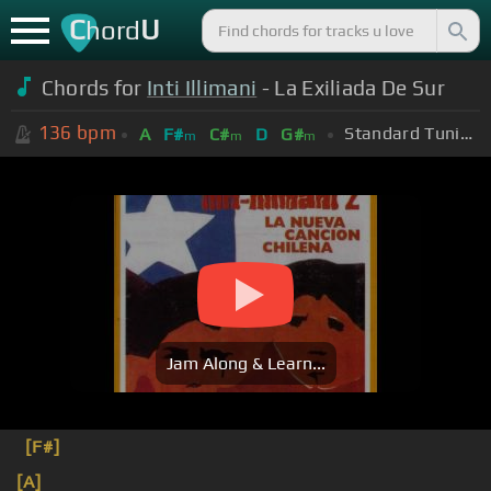
C
U
hord
Chords for
Inti Illimani
- La Exiliada De Sur
136
bpm
Standard Tuning (EADGBE)
A
F#
C#
D
G#
m
m
m
Jam Along & Learn...
[F#]
[A]