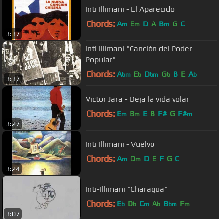
Inti Illimani - El Aparecido
Chords:
A
E
D
A
B
G
C
m
m
m
3:37
Inti Illimani "Canción del Poder
Popular"
Chords:
A
E
D
G
B
E
A
bm
b
bm
b
b
3:37
Victor Jara - Deja la vida volar
Chords:
E
B
E
B
F#
G
F#
m
m
m
3:27
Inti Illimani - Vuelvo
Chords:
A
D
D
E
F
G
C
m
m
3:24
Inti-Illimani "Charagua"
Chords:
E
D
C
A
B
F
b
b
m
b
bm
m
3:07