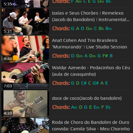
Chords:
F
A
C
E
G
D
B
m
m
b
5:35
Izaías e Seus Chorões | Remelexo
(Jacob do Bandolim) | Instrumental
Sesc Brasil
Chords:
G
A
D
G
C
B
B
m
b
m
5:31
Anat Cohen And Trio Brasileiro
'Murmurando' | Live Studio Session
Chords:
D
G
A
D
G
F#
B
m
m
4:46
Waldyr Azevedo - Pedacinhos do Céu
(aula de cavaquinho)
Chords:
G
D
C#
C
G#
A
E
7:03
doce de coco(Jacob do bandolim)
Chords:
A
D
G
E
E
F
E
m
m
b
4:39
Roda de Choro do Bandolim de Ouro
convida: Camila Silva - Meu Chorinho