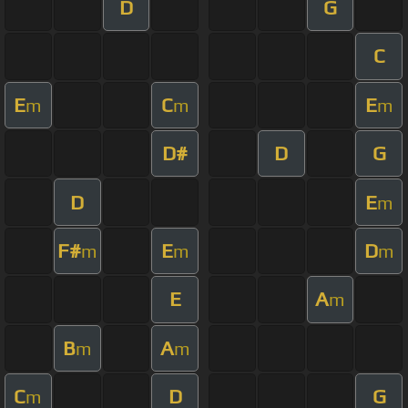
D
G
C
E
C
E
m
m
m
D#
D
G
D
E
m
F#
E
D
m
m
m
E
A
m
B
A
m
m
C
D
G
m