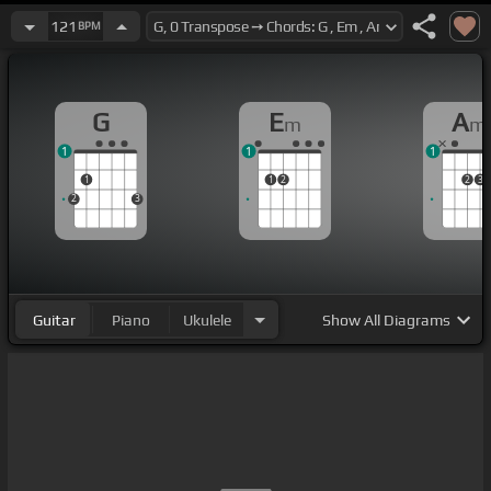
121
BPM
G
E
A
m
m
1
1
1
1
1
2
2
3
2
3
Guitar
Piano
Ukulele
Show
All Diagrams