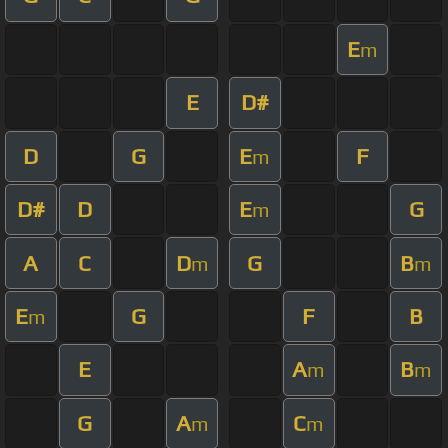
E
m
E
D#
D
G
E
F
m
D#
D
E
G
m
A
C
D
G
B
m
m
E
G
F
B
m
E
A
B
m
m
G
A
C
m
m