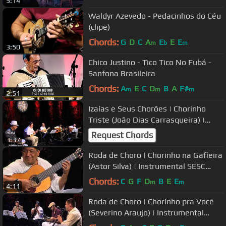
5:14
Waldyr Azevedo - Pedacinhos do Céu
(clipe)
Chords:
G
D
C
A
E
E
E
m
b
m
3:50
Chico Justino - Tico Tico No Fubá -
Sanfona Brasileira
Chords:
A
E
C
D
B
A
F#
m
m
m
2:51
Izaías e Seus Chorões | Chorinho
Triste (João Dias Carrasqueira) |
Instrumental Sesc Brasil
Request Chords
3:37
Roda de Choro | Chorinho na Gafieira
(Astor Silva) | Instrumental SESC
Brasil
Chords:
C
G
F
D
B
E
E
m
m
4:11
Roda de Choro | Chorinho pra Você
(Severino Araujo) | Instrumental
SESC Brasil