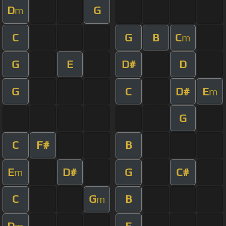
D
G
m
C
G
B
C
m
G
E
D#
D
G
C
D#
E
m
G
C
F#
B
E
D#
G
C#
m
C
G
B
m
D
E