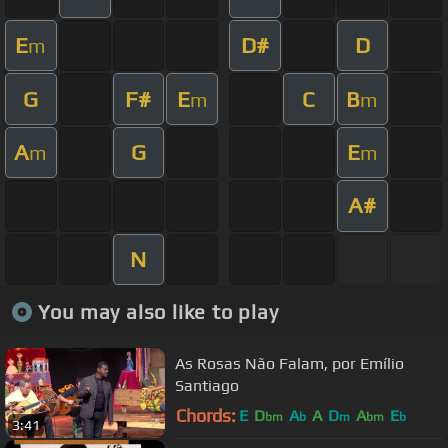
E
D#
D
m
G
F#
E
C
B
m
m
A
G
E
m
m
A#
N
You may also like to play
As Rosas Não Falam, por Emílio
Santiago
Chords:
E
D
A
A
D
A
E
bm
b
m
bm
b
3:41