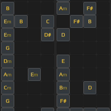
B
A
F#
m
E
B
C
F#
B
m
E
D#
D
m
G
D
E
m
A
E
A
m
m
m
C
B
D
m
m
G
F#