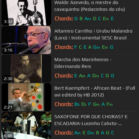
Waldir Azevedo, o mestre do
cavaquinho (Pedacinhos do céu)
Chords:
G
B
A
D
C
E
E
m
m
3:32
Altamiro Carrilho | Urubu Malandro
(Loro) | Instrumental SESC Brasil
Chords:
F
C
E
A
G
E
G
m
m
3:16
Marcha dos Marinheiros -
Dilermando Reis
Chords:
E
A
A
D
C
D
G
m
m
2:30
Bert Kaempfert - African Beat - (Full
avi edited by HB 2012)
Chords:
B
E
F
G
A
F
b
b
m
m
2:21
SAXOFONE POR QUE CHORAS? E
ESCADARIA-Luizinho Calixto-
PROGRAMA BRASILEIRINHO.mp4
Chords:
A
E
D
B
A
G
C
m
m
6:46