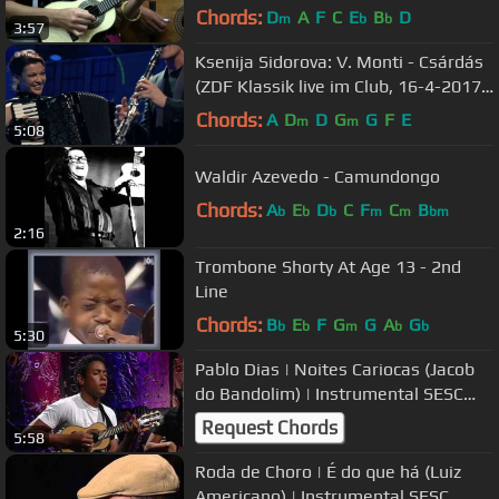
Chords:
D
A
F
C
E
B
D
m
b
b
3:57
Ksenija Sidorova: V. Monti - Csárdás
(ZDF Klassik live im Club, 16-4-2017)
1080p, HD
Chords:
A
D
D
G
G
F
E
m
m
5:08
Waldir Azevedo - Camundongo
Chords:
A
E
D
C
F
C
B
b
b
b
m
m
bm
2:16
Trombone Shorty At Age 13 - 2nd
Line
Chords:
B
E
F
G
G
A
G
b
b
m
b
b
5:30
Pablo Dias | Noites Cariocas (Jacob
do Bandolim) | Instrumental SESC
Brasil
Request Chords
5:58
Roda de Choro | É do que há (Luiz
Americano) | Instrumental SESC