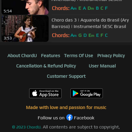
Brasil
Chords:
A
E
A
D
B
C
F
m
m
5:54
Choro das 3 | Aquarela do Brasil (Ary
Barroso) | Instrumental SESC Brasil
Chords:
A
G
D
E
E
F
C
m
m
3:53
About ChordU
Features
Terms Of Use
Privacy Policy
Cancellation & Refund Policy
User Manual
Customer Support
Made with love and passion for music
Follow us on
Facebook
All contents are subject to copyright,
©
2023
ChordU.