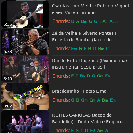
Csardas com Mestre Robson Miguel
e seu Violão Firmino
Chords:
D
A
D
G
G
A
A
m
m
b
bm
6:35
Zé da Velha e Silvério Pontes |
Receita de Samba (Jacob do
Bandolim) | Instrumental SESC Brasil
Chords:
E
G
E
B
D
B
C
m
m
6:38
Danilo Brito | Ingênuo (Pixinguinha) |
Instrumental SESC Brasil
Chords:
F
C
B
D
G
G
E
b
m
b
5:10
Brasileirinho - Fabio Lima
Chords:
G
D
G
C
A
B
E
m
m
m
m
3:02
NOITES CARIOCAS (Jacob do
Bandolim) - Dudu Maia e Regional ao
vivo no Clube do Choro
Chords:
E
G
C
D
F#
A
A
m