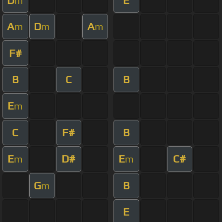
m
A
D
A
m
m
m
F#
B
C
B
E
m
C
F#
B
E
D#
E
C#
m
m
G
B
m
E