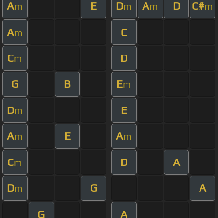
A
E
D
A
D
C#
m
m
m
m
A
C
m
C
D
m
G
B
E
m
D
E
m
A
E
A
m
m
C
D
A
m
D
G
A
m
G
A