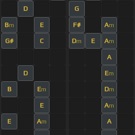
D
G
B
E
F#
A
m
m
G#
C
D
E
A
m
m
A
D
E
m
B
E
D
m
m
E
A
m
E
A
A
m