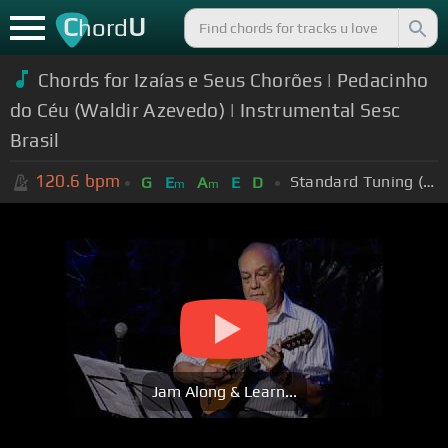
C
U
hord
Chords for Izaías e Seus Chorões | Pedacinho
do Céu (Waldir Azevedo) | Instrumental Sesc
Brasil
120.6
bpm
Standard Tuning (EADGBE)
G
E
A
E
D
m
m
Jam Along & Learn...