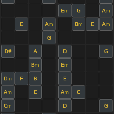
E
G
A
m
m
E
A
B
E
A
m
m
m
G
D#
A
D
G
B
E
m
m
D
F
B
E
m
A
E
A
C
m
m
C
D
G
m