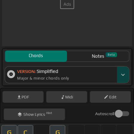
Chords
Beta
Notes
Simplified
VERSION:
Major & minor chords only
PDF
Midi
Edit
Hint
Autoscroll
Show
Lyrics
G
C
G