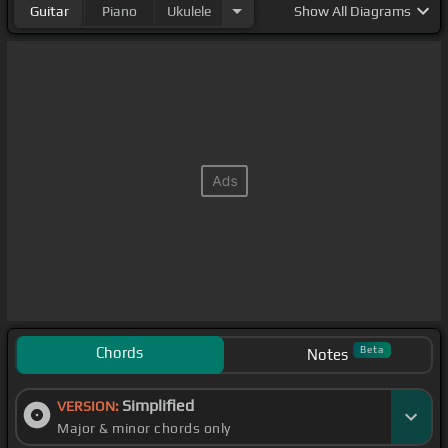
Guitar
Piano
Ukulele
Show
All Diagrams
Chords
Beta
Notes
Simplified
VERSION:
Major & minor chords only