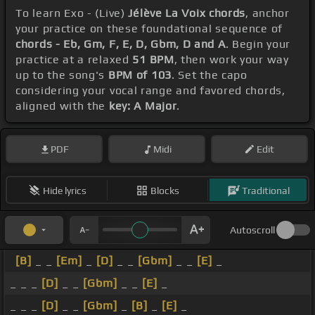
To learn Exo - (Live)
Jélève La Voix chords
, anchor
your practice on these foundational sequence of
chords - Eb, Gm, F, E, D, Gbm, D and A
. Begin your
practice at a relaxed
51 BPM
, then work your way
up to the song's
BPM of 103
. Set the capo
considering your vocal range and favored chords,
aligned with the
key: A Major
.
PDF
Midi
Edit
Hide lyrics
Blocks
Traditional
Autoscroll
[B]
_ _
[Em]
_
[D]
_ _
[Gbm]
_ _
[E]
_
_ _ _
[D]
_ _
[Gbm]
_ _
[E]
_
_ _ _
[D]
_ _
[Gbm]
_
[B]
_
[E]
_