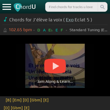
C
U
hord
Chords for J'élève la voix (
Exo
Eclat 5 )
102.65
bpm
Standard Tuning (EADGBE)
D
A
E
E
F
b
Jam Along & Learn...
[B]
[Em]
[D]
[Gbm]
[E]
[D]
[Gbm]
[E]