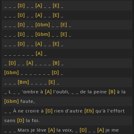
_ _ _
[D]
_ _
[A]
_ _
[E]
_
_ _ _
[D]
_ _
[A]
_ _
[E]
_
_ _ _
[D]
_ _
[Gbm]
_ _
[E]
_
_ _ _
[D]
_ _
[Gbm]
_ _
[E]
_
_ _ _
[D]
_ _
[A]
_ _
[E]
_
_ _ _ _ _ _ _
[A]
_
_
[D]
_ _
[A]
_ _ _ _
[B]
_
[Gbm]
_ _ _ _ _ _ _
[D]
_
_ _ _
[Bm]
_ _ _ _
[E]
_
_ L _ _ 'ombre à
[A]
l'oubli, _ _ de la peine
[B]
à la
[Gbm]
faute,
_ _ À ne croire à
[D]
rien d'autre
[Eb]
qu'à l'effort
sans
[D]
la foi.
_ _ _ Mais je lève
[A]
la voix, _
[D]
_ _
[A]
je me