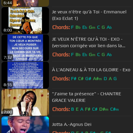
6:44
Je veux n'être qu'à Toi - Emmanuel
(Exo Eclat 1)
Chords:
F
B
E
G
C
G
A
b
b
m
b
8:00
JE VEUX N'ÊTRE QU'À TOI - EXO -
(version corrigée voir lien dans la
description)
Chords:
F
B
E
G
C
G
A
b
b
m
b
7:32
À L'AGNEAU & À TOI LA GLOIRE - Exo
Chords:
F#
C#
G#
A#
D
A
G
m
8:55
"J'aime ta présence" - CHANTRE
GRACE VALERIE
Chords:
B
E
A
F#
C#
D#
C#
m
m
7:00
Jotta A.-Agnus Dei