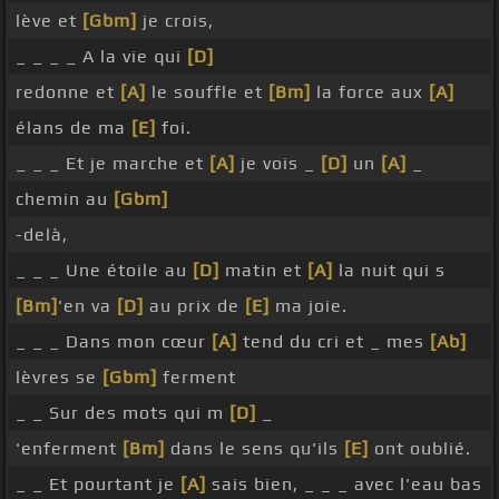
lève et
[Gbm]
je crois,
_ _ _ _ A la vie qui
[D]
redonne et
[A]
le souffle et
[Bm]
la force aux
[A]
élans de ma
[E]
foi.
_ _ _ Et je marche et
[A]
je vois _
[D]
un
[A]
_
chemin au
[Gbm]
-delà,
_ _ _ Une étoile au
[D]
matin et
[A]
la nuit qui s
[Bm]
'en va
[D]
au prix de
[E]
ma joie.
_ _ _ Dans mon cœur
[A]
tend du cri et _ mes
[Ab]
lèvres se
[Gbm]
ferment
_ _ Sur des mots qui m
[D]
_
'enferment
[Bm]
dans le sens qu'ils
[E]
ont oublié.
_ _ Et pourtant je
[A]
sais bien, _ _ _ avec l'eau bas