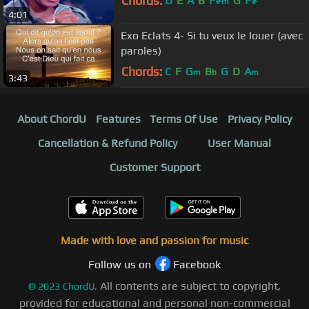
Chords:
D
E
A
B
F#
G
F#
m
4:01
Exo Eclats 4- Si tu veux le louer (avec
paroles)
Chords:
C
F
G
B
G
D
A
m
b
m
3:43
About ChordU
Features
Terms Of Use
Privacy Policy
Cancellation & Refund Policy
User Manual
Customer Support
Made with love and passion for music
Follow us on
Facebook
All contents are subject to copyright,
©
2023
ChordU.
provided for educational and personal non-commercial