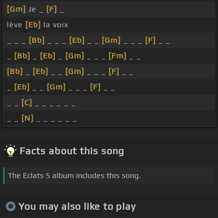
[Gm]
Je _
[F]
_
lève
[Eb]
la voix
_ _ _
[Bb]
_ _ _
[Eb]
_ _
[Gm]
_ _ _
[F]
_ _
_
[Bb]
_
[Eb]
_
[Gm]
_ _ _
[Fm]
_ _
[Bb]
_
[Eb]
_ _
[Gm]
_ _ _
[F]
_ _
_
[Eb]
_ _
[Gm]
_ _ _
[F]
_ _
_ _
[C]
_ _ _ _ _ _
_ _
[N]
_ _ _ _ _ _
Facts about this song
The Eclats 5 album includes this song.
You may also like to play