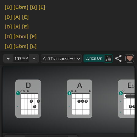
[D]
[Gbm]
[B]
[E]
[D]
[A]
[E]
[D]
[A]
[E]
[D]
[Gbm]
[E]
[D]
[Gbm]
[E]
[D]
[A]
[E]
Lyrics
On
103
BPM
D
A
E
b
1
1
6
1
1
1
2
1
2
3
3
2
3