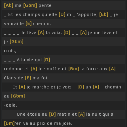
[Ab]
ma
[Gbm]
pente
_ Et les champs qu'elle
[D]
m _ 'apporte,
[Eb]
_ je
saurai le
[E]
chemin.
_ _ _ _ Je lève
[A]
la voix,
[D]
_ _
[A]
je me lève et
je
[Gbm]
crois,
_ _ _ A la vie qui
[D]
redonne et
[A]
le souffle et
[Bm]
la force aux
[A]
élans de
[E]
ma foi.
_ _ Et
[A]
je marche et je vois _
[D]
un
[A]
_ chemin
au
[Gbm]
-delà,
_ _ _ Une étoile au
[D]
matin et
[A]
la nuit qui s
[Bm]
'en va au prix de ma joie.