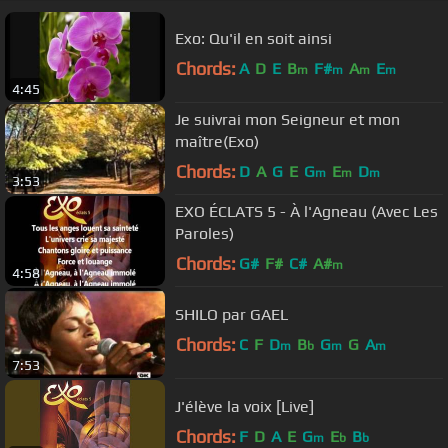
Exo: Qu'il en soit ainsi
Chords:
A
D
E
B
F#
A
E
m
m
m
m
4:45
Je suivrai mon Seigneur et mon
maître(Exo)
Chords:
D
A
G
E
G
E
D
m
m
m
3:53
EXO ÉCLATS 5 - À l'Agneau (Avec Les
Paroles)
Chords:
G#
F#
C#
A#
m
4:58
SHILO par GAEL
Chords:
C
F
D
B
G
G
A
m
b
m
m
7:53
J'élève la voix [Live]
Chords:
F
D
A
E
G
E
B
m
b
b