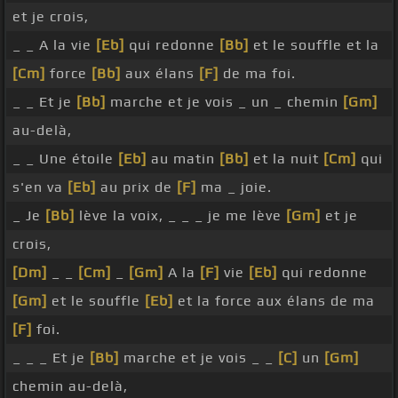
et je crois,
_ _ A la vie
[Eb]
qui redonne
[Bb]
et le souffle et la
[Cm]
force
[Bb]
aux élans
[F]
de ma foi.
_ _ Et je
[Bb]
marche et je vois _ un _ chemin
[Gm]
au-delà,
_ _ Une étoile
[Eb]
au matin
[Bb]
et la nuit
[Cm]
qui
s'en va
[Eb]
au prix de
[F]
ma _ joie.
_ Je
[Bb]
lève la voix, _ _ _ je me lève
[Gm]
et je
crois,
[Dm]
_ _
[Cm]
_
[Gm]
A la
[F]
vie
[Eb]
qui redonne
[Gm]
et le souffle
[Eb]
et la force aux élans de ma
[F]
foi.
_ _ _ Et je
[Bb]
marche et je vois _ _
[C]
un
[Gm]
chemin au-delà,