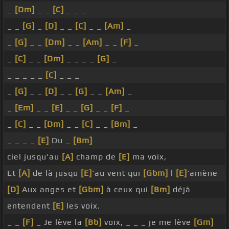
_
[Dm]
_ _
[C]
_ _ _
_ _
[G]
_
[D]
_ _
[C]
_ _
[Am]
_
_
[G]
_ _
[Dm]
_ _
[Am]
_ _
[F]
_
_
[C]
_ _
[Dm]
_ _ _ _
[G]
_
_ _ _ _ _
[C]
_ _ _
_
[G]
_ _
[D]
_ _
[G]
_ _
[Am]
_
_
[Em]
_ _
[E]
_ _
[G]
_ _
[F]
_
_
[C]
_ _
[Dm]
_ _
[C]
_ _
[Bm]
_
_ _ _ _
[E]
Du _
[Bm]
ciel jusqu'au
[A]
champ de
[E]
ma voix,
Et
[A]
de là jusqu
[E]
'au vent qui
[Gbm]
l
[E]
'amène
[D]
Aux anges et
[Gbm]
à ceux qui
[Bm]
déjà
entendent
[E]
les voix.
_ _
[F]
_ Je lève la
[Bb]
voix, _ _ _ je me lève
[Gm]