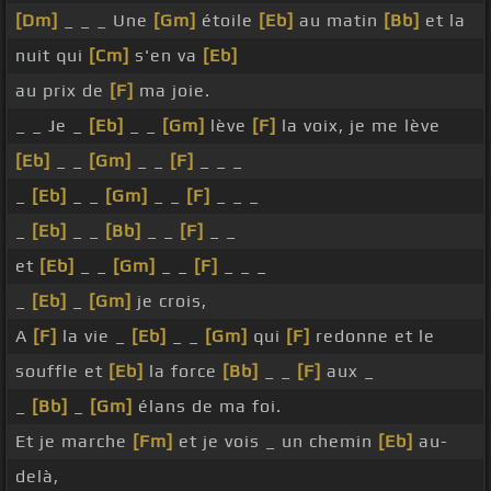
[Dm]
_ _ _ Une
[Gm]
étoile
[Eb]
au matin
[Bb]
et la
nuit qui
[Cm]
s'en va
[Eb]
au prix de
[F]
ma joie.
_ _ Je _
[Eb]
_ _
[Gm]
lève
[F]
la voix, je me lève
[Eb]
_ _
[Gm]
_ _
[F]
_ _ _
_
[Eb]
_ _
[Gm]
_ _
[F]
_ _ _
_
[Eb]
_ _
[Bb]
_ _
[F]
_ _
et
[Eb]
_ _
[Gm]
_ _
[F]
_ _ _
_
[Eb]
_
[Gm]
je crois,
A
[F]
la vie _
[Eb]
_ _
[Gm]
qui
[F]
redonne et le
souffle et
[Eb]
la force
[Bb]
_ _
[F]
aux _
_
[Bb]
_
[Gm]
élans de ma foi.
Et je marche
[Fm]
et je vois _ un chemin
[Eb]
au-
delà,