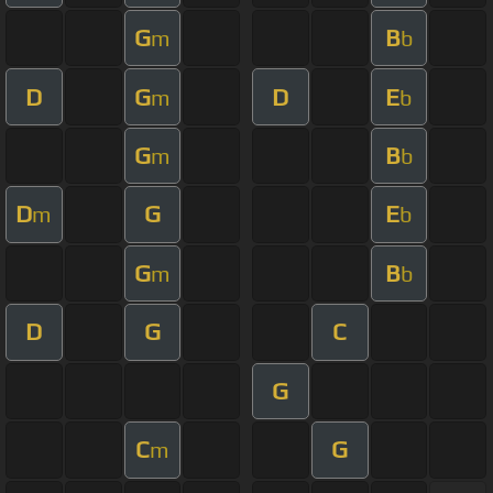
G
B
m
b
D
G
D
E
m
b
G
B
m
b
D
G
E
m
b
G
B
m
b
D
G
C
G
C
G
m