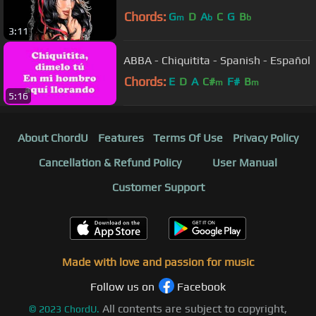
Chords:
G
D
A
C
G
B
m
b
b
3:11
ABBA - Chiquitita - Spanish - Español
Chords:
E
D
A
C#
F#
B
m
m
5:16
About ChordU
Features
Terms Of Use
Privacy Policy
Cancellation & Refund Policy
User Manual
Customer Support
Made with love and passion for music
Follow us on
Facebook
All contents are subject to copyright,
©
2023
ChordU.