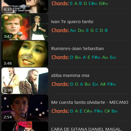
Chords:
E
A
B
D
C#
G#
m
m
4:37
Ivan Te quiero tanto
Chords:
A
D
E
G
C
D
B
m
m
3:47
Rumores-Joan Sebastian
Chords:
D
B
A
E
F#
A
E
m
m
m
m
3:48
abba mamma mia
Chords:
D
G
A
B
E
A#
F#
m
m
m
3:38
Me cuesta tanto olvidarte - MECANO
Chords:
D
A
E
C#
F#
C#
B
m
m
m
2:54
CARA DE GITANA DANIEL MAGAL.