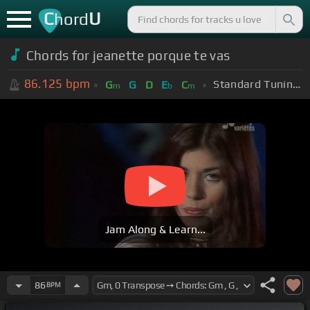
C
U
hord
Chords for jeanette porque te vas
86.125
bpm
Standard Tuning (EADGBE)
G
G
D
E
C
m
b
m
Jam Along & Learn...
86
BPM