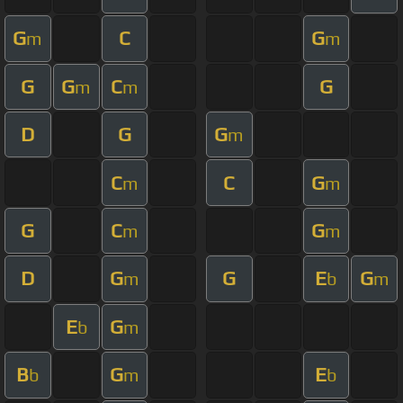
G
C
G
m
m
G
G
C
G
m
m
D
G
G
m
C
C
G
m
m
G
C
G
m
m
D
G
G
E
G
m
b
m
E
G
b
m
B
G
E
b
m
b