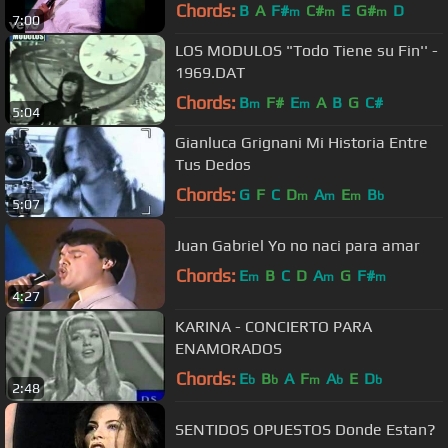
Bellas Artes])
Chords:
B
A
F#
C#
E
G#
D
m
m
m
7:00
LOS MODULOS "Todo Tiene su Fin'' -
1969.DAT
Chords:
B
F#
E
A
B
G
C#
m
m
5:04
Gianluca Grignani Mi Historia Entre
Tus Dedos
Chords:
G
F
C
D
A
E
B
m
m
m
b
5:07
Juan Gabriel Yo no naci para amar
Chords:
E
B
C
D
A
G
F#
m
m
m
4:27
KARINA - CONCIERTO PARA
ENAMORADOS
Chords:
E
B
A
F
A
E
D
b
b
m
b
b
2:48
SENTIDOS OPUESTOS Donde Estan?