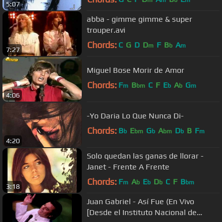
5:07
abba - gimme gimme & super
trouper.avi
Chords:
C
G
D
D
F
B
A
m
b
m
7:27
Miguel Bose Morir de Amor
Chords:
F
B
C
F
E
A
G
m
bm
b
b
m
4:06
-Yo Daria Lo Que Nunca Di-
Chords:
B
E
G
A
D
B
F
b
bm
b
bm
b
m
4:20
Solo quedan las ganas de llorar -
Janet - Frente A Frente
Chords:
F
A
E
D
C
F
B
m
b
b
b
bm
3:18
Juan Gabriel - Así Fue (En Vivo
[Desde el Instituto Nacional de