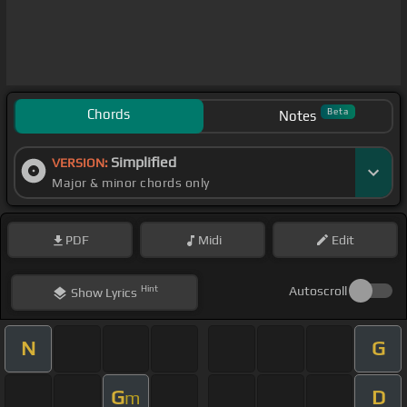
Chords
Beta
Notes
Simplified
VERSION:
Major & minor chords only
PDF
Midi
Edit
Hint
Autoscroll
Show
Lyrics
N
G
G
D
m