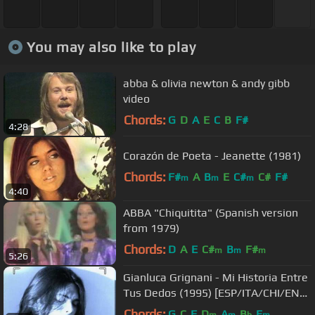
You may also like to play
abba & olivia newton & andy gibb
video
Chords:
G
D
A
E
C
B
F#
4:28
Corazón de Poeta - Jeanette (1981)
Chords:
F#
A
B
E
C#
C#
F#
m
m
m
4:40
ABBA "Chiquitita" (Spanish version
from 1979)
Chords:
D
A
E
C#
B
F#
m
m
m
5:26
Gianluca Grignani - Mi Historia Entre
Tus Dedos (1995) [ESP/ITA/CHI/ENG
- CC]
Chords:
G
C
F
D
A
B
E
m
m
b
m