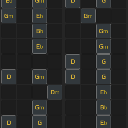
E
G
D
G
b
m
G
E
G
m
b
m
B
G
b
m
E
G
b
m
D
G
D
G
D
G
m
D
E
m
b
G
B
m
b
D
G
E
b