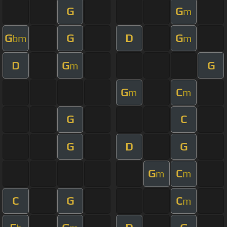
G
G
m
G
G
D
G
bm
m
D
G
G
m
G
C
m
m
G
C
G
D
G
G
C
m
m
C
G
C
m