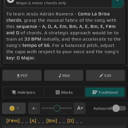
Major & minor chords only
To learn Jesús Adrián Romero -
Como La Brisa
chords
, grasp the musical fabric of the song with
this
sequence - A, D, A, Em, Bm, A, E, Bm, E, F#m
and D
of chords. A strategic approach would be to
train at
33 BPM
initially, and then accelerate to the
song's
tempo of 66
. For a balanced pitch, adjust
the capo with respect to your voice and the song's
key: D Major
.
PDF
Midi
Edit
Hide lyrics
Blocks
Traditional
Autoscroll
[F#m]
_ _
[A]
_ _
[Bm]
_ _
[D]
_ _