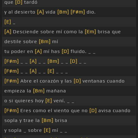
que
[D]
tardó
y al desierto
[A]
vida
[Bm]
[F#m]
dio.
[E]
_
[A]
Desciende sobre mí como la
[Em]
brisa que
destile sobre
[Bm]
mí
tu poder en
[A]
mí has
[D]
fluido. _ _
[F#m]
_ _
[A]
_ _
[Bm]
_ _
[D]
_ _
[F#m]
_ _
[A]
_ _
[E]
_ _ _
[F#m]
Abre el corazón y las
[D]
ventanas cuando
empieza la
[Bm]
mañana
o si quieres hoy
[E]
vení. _ _
[F#m]
Eres como el viento que no
[D]
avisa cuando
sopla y trae la
[Bm]
brisa
y sopla _ sobre
[E]
mí _ _