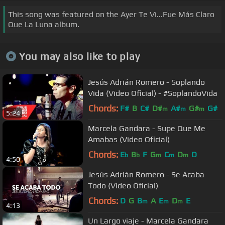
This song was featured on the Ayer Te Vi...Fue Más Claro
Que La Luna album.
You may also like to play
Jesús Adrián Romero - Soplando
Vida (Video Oficial) - #SoplandoVida
Chords:
F#
B
C#
D#
A#
G#
G#
m
m
m
5:24
Marcela Gandara - Supe Que Me
Amabas (Video Oficial)
Chords:
E
B
F
G
C
D
D
b
b
m
m
m
4:50
Jesús Adrián Romero - Se Acaba
Todo (Video Oficial)
Chords:
D
G
B
A
E
D
E
m
m
m
4:13
Un Largo viaje - Marcela Gandara