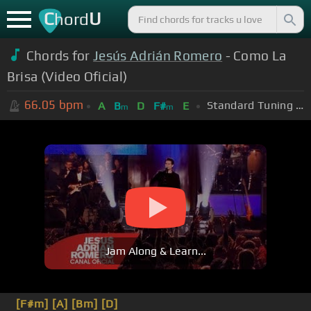
C
U
hord
Chords for
Jesús Adrián Romero
- Como La
Brisa (Video Oficial)
66.05
bpm
Standard Tuning (EADGBE)
A
B
D
F#
E
m
m
Jam Along & Learn...
[F#m]
[A]
[Bm]
[D]