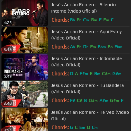
Jesús Adrián Romero - Silencio
Interno (Video Oficial)
Chords:
B
E
C
G
F
F
C
b
b
m
m
m
4:25
Jesús Adrián Romero - Aquí Estoy
(Video Oficial)
Chords:
A
E
D
F
B
B
E
b
b
b
m
bm
b
bm
3:19
Jesús Adrián Romero - Indomable
(Video Oficial)
Chords:
D
A
F#
E
B
C#
G#
m
m
m
m
6:49
Jesús Adrián Romero - Tu Bandera
(Video Oficial)
Chords:
F#
C#
B
D#
A#
G#
F
m
m
m
3:40
Jesús Adrián Romero - Te Veo (Video
Oficial)
Chords:
G
C
E
D
C
m
m
3:54