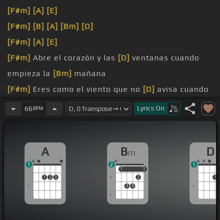
[F#m]
[A]
[E]
[F#m]
[B]
[A]
[Bm]
[D]
[F#m]
[A]
[E]
[F#m]
Abre el corazón y las
[D]
ventanas cuando
empieza la
[Bm]
mañana
[F#m]
Eres como el viento que no
[D]
avisa cuando
sopla y trae la
[Bm]
brisa
Lyrics
On
66
BPM
[Bm]
mi corazón
[A]
vuelve a
[D]
latir
[A]
renueva si estás
[E]
aquí y
A
B
D
m
1
2
1
1
1
1
1
1
2
3
2
1
3
4