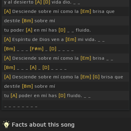
y al desierto
[A]
[D]
vida dio. _ _
[A]
Desciende sobre mí como la
[Em]
brisa que
destile
[Bm]
sobre mí
tu poder
[A]
en mí has
[D]
_ _ fluido.
[A]
Espíritu de Dios ven a
[Em]
mi vida. _ _
[Bm]
_ _ _
[F#m]
_
[D]
_ _ _ _
[A]
Desciende sobre mí como la
[Em]
brisa _ _
[Bm]
_ _ _
[A]
_
[D]
_ _ _ _
[A]
Desciende sobre mí como la
[Em]
[G]
brisa que
destile
[Bm]
sobre mí
tu
[A]
poder en mí has
[D]
fluido. _ _
_ _ _ _ _ _ _ _
Facts about this song