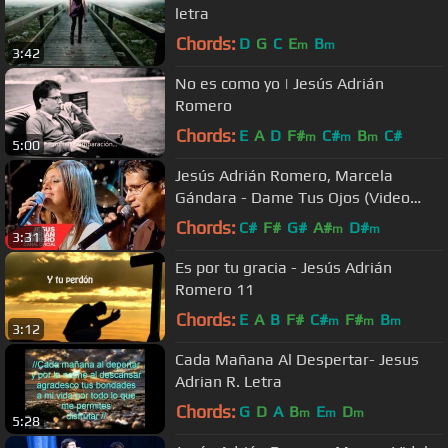
letra
Chords:
D
G
C
E
B
m
m
3:42
No es como yo | Jesús Adrián
Romero
Chords:
E
A
D
F#
C#
B
C#
m
m
m
5:00
Jesús Adrián Romero, Marcela
Gándara - Dame Tus Ojos (Video
Oficial)
Chords:
C#
F#
G#
A#
D#
m
m
3:31
Es por tu gracia - Jesús Adrián
Romero 11
Chords:
E
A
B
F#
C#
F#
B
m
m
m
3:12
Cada Mañana Al Despertar- Jesus
Adrian R. Letra
Chords:
G
D
A
B
E
D
m
m
m
5:28