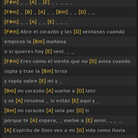
[F#m]
_ _
[A]
_
[E]
_ _ _ _ _
[F#m]
_
[B]
_
[A]
_ _
[Bm]
_ _
[D]
_ _
[F#m]
_ _
[A]
_ _
[E]
_ _ _
[F#m]
Abre el corazón y las
[D]
ventanas cuando
empieza la
[Bm]
mañana
o si quieres hoy
[E]
vení. _ _
[F#m]
Eres como el viento que no
[D]
avisa cuando
sopla y trae la
[Bm]
brisa
y sopla sobre
[E]
mí y _
[Bm]
mi corazón
[A]
vuelve a
[D]
latir
y se
[A]
renueva _ si estás
[E]
aquí y _
[Bm]
mi corazón
[A]
vela por
[D]
ti
porque te
[A]
espera, _ vuelve a
[E]
venir. _ _ _
[A]
Espíritu de Dios ven a mi
[G]
vida como lluvia