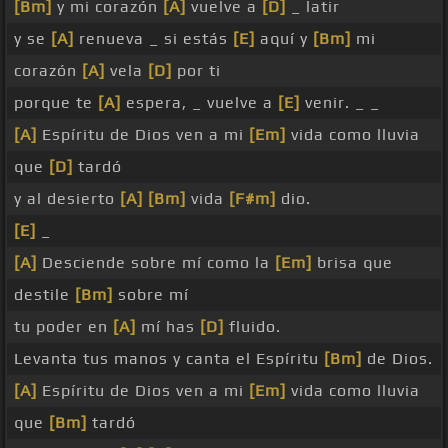
[Bm]
y mi corazón
[A]
vuelve a
[D]
_ latir
y se
[A]
renueva _ si estás
[E]
aquí y
[Bm]
mi
corazón
[A]
vela
[D]
por ti
porque te
[A]
espera, _ vuelve a
[E]
venir. _ _
[A]
Espíritu de Dios ven a mi
[Em]
vida como lluvia
que
[D]
tardó
y al desierto
[A]
[Bm]
vida
[F#m]
dio.
[E]
_
[A]
Desciende sobre mí como la
[Em]
brisa que
destile
[Bm]
sobre mí
tu poder en
[A]
mí has
[D]
fluido.
Levanta tus manos y canta el Espíritu
[Bm]
de Dios.
[A]
Espíritu de Dios ven a mi
[Em]
vida como lluvia
que
[Bm]
tardó