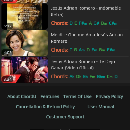
Jesús Adrian Romero - Indomable
(letra)
Chords:
D
E
F#
A
G#
B
C#
m
m
m
5:17
Me dice Que me Ama Jesús Adrian
Romero
Chords:
C
G
A
D
E
B
F#
m
m
m
m
4:03
Jesús Adrián Romero - Te Dejo
Ganar (Video Oficial) -
#SoplandoVida
Chords:
A
D
E
F
B
C
D
b
b
b
m
bm
m
3:24
About ChordU
Features
Terms Of Use
Privacy Policy
Cancellation & Refund Policy
User Manual
Customer Support