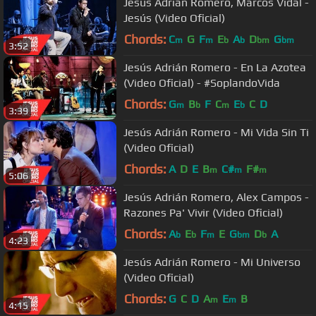
Jesús Adrián Romero, Marcos Vidal -
Jesús (Video Oficial)
Chords:
C
G
F
E
A
D
G
m
m
b
b
bm
bm
3:52
Jesús Adrián Romero - En La Azotea
(Video Oficial) - #SoplandoVida
Chords:
G
B
F
C
E
C
D
m
b
m
b
3:39
Jesús Adrián Romero - Mi Vida Sin Ti
(Video Oficial)
Chords:
A
D
E
B
C#
F#
m
m
m
5:06
Jesús Adrián Romero, Alex Campos -
Razones Pa' Vivir (Video Oficial)
Chords:
A
E
F
E
G
D
A
b
b
m
bm
b
4:23
Jesús Adrián Romero - Mi Universo
(Video Oficial)
Chords:
G
C
D
A
E
B
m
m
4:15