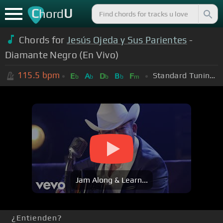
C
U
hord
Chords for
Jesús Ojeda y Sus Parientes
-
Diamante Negro (En Vivo)
115.5
bpm
Standard Tuning (EADGBE)
E
A
D
B
F
b
b
b
b
m
Jam Along & Learn...
¿Entienden?