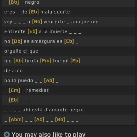
_
[Bb]
_ negro
eres _ de
[Eb]
mala suerte
voy _ _ _ a
[Bb]
vencerte _ aunque me
enfrente
[Eb]
a la muerte _ _ _
no
[Db]
es amargura es
[Eb]
_
orgullo el que
me
[Ab]
brota
[Fm]
fue mi
[Eb]
destino
no lo puedo _ _
[Ab]
_
_
[Cm]
_ remediar
_
[Eb]
_ _ _
_ _ _ _ ahí está diamante negro
_
[Abm]
_ _
[Ab]
_ _
[Bb]
_ _ _
You may also like to play