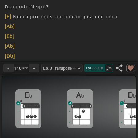
Diamante Negro?
[F]
Negro procedes con mucho gusto de decir
[Ab]
[Eb]
[Ab]
[Db]
[Eb]
[Ab]
Lyrics
On
116
BPM
E
A
D
b
b
b
6
4
4
1
1
1
1
1
1
1
1
1
1
1
2
2
3
4
3
4
2
3