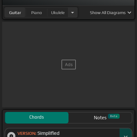
Guitar
Piano
Ukulele
Show
All Diagrams
Chords
Beta
Notes
Simplified
VERSION: