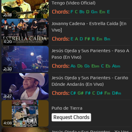
Tengo (Video Oficial)
Chords:
F
C
B
D
G
E
E
b
m
m
2:58
Jovanny Cadena - Estrella Caída [En
Vivo]
Chords:
E
A
D
F#
B
E
B
m
m
4:20
Jesús Ojeda y Sus Parientes - Paso A
Paso (En Vivo)
Chords:
A
D
G
E
C
E
A
b
b
b
bm
b
bm
2:30
Jesús Ojeda y Sus Parientes - Cariño
Dónde Andarás (En Vivo)
Chords:
C#
G#
F#
C
D#
F
D#
m
m
3:27
Puño de Tierra
Request Chords
4:08
Jesús Ojeda y Sus Parientes - Ya Ves