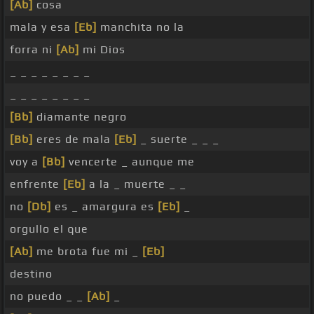
[Ab]
cosa
mala y esa
[Eb]
manchita no la
forra ni
[Ab]
mi Dios
_ _ _ _ _ _ _ _
_ _ _ _ _ _ _ _
[Bb]
diamante negro
[Bb]
eres de mala
[Eb]
_ suerte _ _ _
voy a
[Bb]
vencerte _ aunque me
enfrente
[Eb]
a la _ muerte _ _
no
[Db]
es _ amargura es
[Eb]
_
orgullo el que
[Ab]
me brota fue mi _
[Eb]
destino
no puedo _ _
[Ab]
_