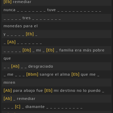
[Eb]
remediar
nunca _ _ _ _ _ _ _ _ tuve _ _ _ _ _ _ _ _ _ _ _ _
_ _ _ _ _ tres _ _ _ _ _ _ _ _
monedas para el
y _ _ _ _ _
[Eb]
_
_
[Ab]
_ _ _ _ _ _ _
_ _ _ _ _
[Db]
_ mi _
[Eb]
_ familia era más pobre
que
_ _
[Ab]
_ _ desgraciado
_ me _ _ _
[Bbm]
sangre el alma
[Eb]
que me _
miren
[Ab]
para abajo fue
[Eb]
mi destino no lo puedo _
[Ab]
_ remediar
_ _ _
[C]
_ diamante _ _ _ _ _ _ _ _ _ _