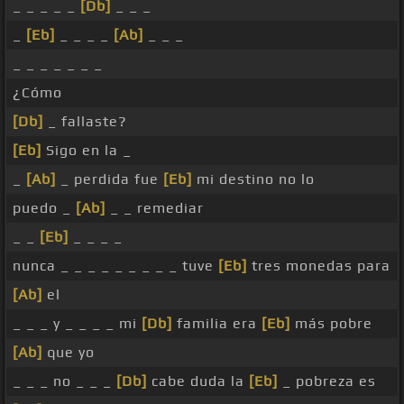
_ _ _ _ _
[Db]
_ _ _
_
[Eb]
_ _ _ _
[Ab]
_ _ _
_ _ _ _ _ _ _
¿Cómo
[Db]
_ fallaste?
[Eb]
Sigo en la _
_
[Ab]
_ perdida fue
[Eb]
mi destino no lo
puedo _
[Ab]
_ _ remediar
_ _
[Eb]
_ _ _ _
nunca _ _ _ _ _ _ _ _ _ tuve
[Eb]
tres monedas para
[Ab]
el
_ _ _ y _ _ _ _ mi
[Db]
familia era
[Eb]
más pobre
[Ab]
que yo
_ _ _ no _ _ _
[Db]
cabe duda la
[Eb]
_ pobreza es