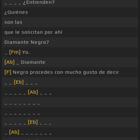
_ _ _ _ ¿Entienden?
¿Quiénes
son las
que le solicitan por ahí
Diamante Negro?
_
[Fm]
Yo.
[Ab]
_ Diamante
[F]
Negro procedes con mucho gusto de decir
_ _
[Eb]
_ _ _
_ _ _ _ _
[Ab]
_ _ _
_ _ _ _ _ _ _ _
_ _ _ _ _ _ _ _
_ _ _ _ _
[Eb]
_ _ _
_
[Ab]
_ _ _ _ _ _ _