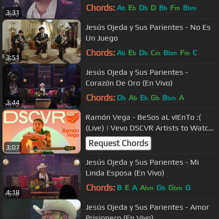
Chords:
A
E
D
D
B
F
B
b
b
b
b
m
bm
3:31
Jesús Ojeda y Sus Parientes - No Es
Un Juego
Chords:
A
E
D
C
B
F
C
b
b
b
m
bm
m
3:51
Jesús Ojeda y Sus Parientes -
Corazón De Oro (En Vivo)
Chords:
D
A
E
G
B
A
b
b
b
b
bm
3:44
Ramón Vega - BeSos aL vIEnTo :(
(Live) | Vevo DSCVR Artists to Watch
2023
Request Chords
3:07
Jesús Ojeda y Sus Parientes - Mi
Linda Esposa (En Vivo)
Chords:
B
E
A
A
G
G
G
bm
b
bm
4:18
Jesús Ojeda y Sus Parientes - Amor
Prisionero (En Vivo)