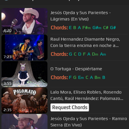
Jesús Ojeda y Sus Parientes -
Lágrimas (En Vivo)
Chords:
E
B
A
F#
G#
C#
G#
m
m
4:20
Raul Hernandez Diamante Negro,
Con la tierra encima en noche a
noche contigo
Chords:
G
C
D
F
A
D
A
m
m
7:23
O Tortuga - Despiértame
Chords:
F
G
E
C
A
B
B
m
m
3:55
Lalo Mora, Elíseo Robles, Rosendo
Cantú, Raúl Hernández: Palomazo
Norteño (Album Completo)
Request Chords
2:35
Jesús Ojeda y Sus Parientes - Ramiro
Sierra (En Vivo)