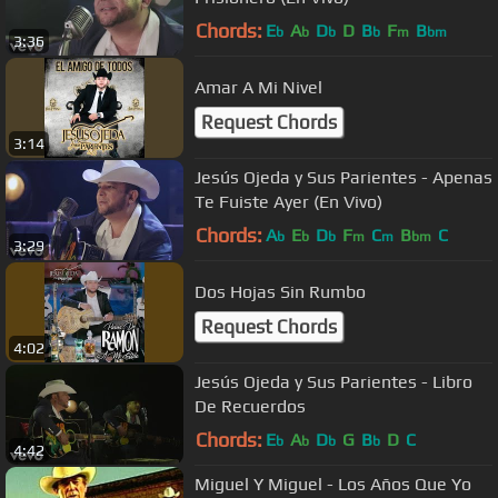
Chords:
E
A
D
D
B
F
B
b
b
b
b
m
bm
3:36
Amar A Mi Nivel
Request Chords
3:14
Jesús Ojeda y Sus Parientes - Apenas
Te Fuiste Ayer (En Vivo)
Chords:
A
E
D
F
C
B
C
b
b
b
m
m
bm
3:29
Dos Hojas Sin Rumbo
Request Chords
4:02
Jesús Ojeda y Sus Parientes - Libro
De Recuerdos
Chords:
E
A
D
G
B
D
C
b
b
b
b
4:42
Miguel Y Miguel - Los Años Que Yo