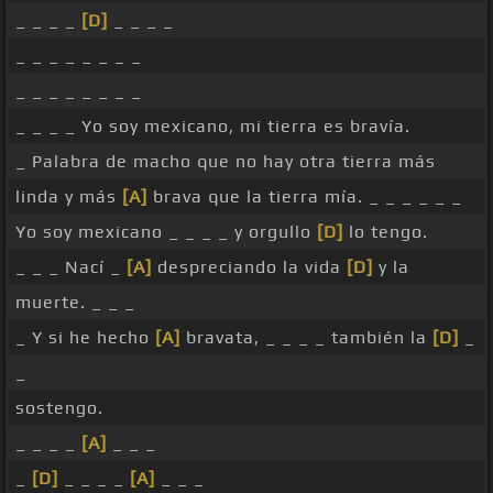
_ _ _ _
[D]
_ _ _ _
_ _ _ _ _ _ _ _
_ _ _ _ _ _ _ _
_ _ _ _ Yo soy mexicano, mi tierra es bravía.
_ Palabra de macho que no hay otra tierra más
linda y más
[A]
brava que la tierra mía. _ _ _ _ _ _
Yo soy mexicano _ _ _ _ y orgullo
[D]
lo tengo.
_ _ _ Nací _
[A]
despreciando la vida
[D]
y la
muerte. _ _ _
_ Y si he hecho
[A]
bravata, _ _ _ _ también la
[D]
_
_
sostengo.
_ _ _ _
[A]
_ _ _
_
[D]
_ _ _ _
[A]
_ _ _