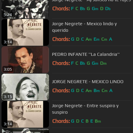
Chords:
F
C
B
G
G
D
D
b
m
b
5:24
Jorge Negrete - Mexico lindo y
querido
Chords:
G
D
C
A
E
C
A
m
m
m
3:14
PEDRO INFANTE ''La Calandria''
Chords:
F
C
B
G
G
D
b
m
m
3:05
JORGE NEGRETE - MEXICO LINDO
Chords:
G
D
C
A
B
C
A
m
m
m
3:15
Jorge Negrete - Entre suspiro y
suspiro
Chords:
G
D
C
B
E
B
m
3:14