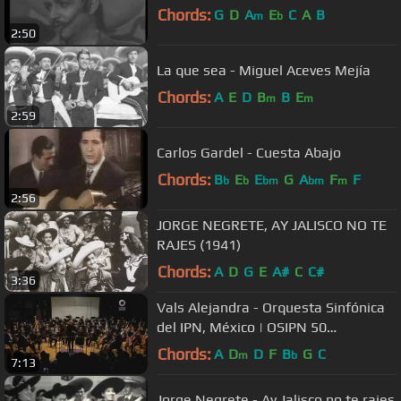
Chords:
G
D
A
E
C
A
B
m
b
2:50
La que sea - Miguel Aceves Mejía
Chords:
A
E
D
B
B
E
m
m
2:59
Carlos Gardel - Cuesta Abajo
Chords:
B
E
E
G
A
F
F
b
b
bm
bm
m
2:56
JORGE NEGRETE, AY JALISCO NO TE
RAJES (1941)
Chords:
A
D
G
E
A#
C
C#
3:36
Vals Alejandra - Orquesta Sinfónica
del IPN, México | OSIPN 50
Aniversario
Chords:
A
D
D
F
B
G
C
m
b
7:13
Jorge Negrete - Ay Jalisco no te rajes