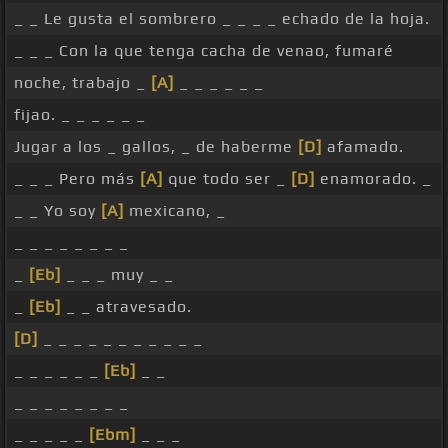
_ _ Le gusta el sombrero _ _ _ _ echado de la hoja.
_ _ _ Con la que tenga cacha de venao, fumaré
noche, trabajo _
[A]
_ _ _ _ _ _
fijao. _ _ _ _ _ _
Jugar a los _ gallos, _ de haberme
[D]
afamado.
_ _ _ Pero más
[A]
que todo ser _
[D]
enamorado. _
_ _ Yo soy
[A]
mexicano, _
_ _ _ _ _ _ _ _
_
[Eb]
_ _ _ muy _ _
_
[Eb]
_ _ atravesado.
[D]
_ _ _ _ _ _ _ _ _ _ _
_ _ _ _ _ _
[Eb]
_ _
_ _ _ _ _ _ _ _
_ _ _ _ _
[Ebm]
_ _ _