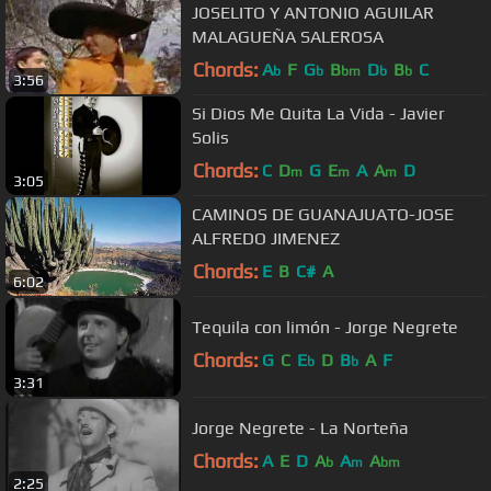
JOSELITO Y ANTONIO AGUILAR
MALAGUEÑA SALEROSA
Chords:
A
F
G
B
D
B
C
b
b
bm
b
b
3:56
Si Dios Me Quita La Vida - Javier
Solis
Chords:
C
D
G
E
A
A
D
m
m
m
3:05
CAMINOS DE GUANAJUATO-JOSE
ALFREDO JIMENEZ
Chords:
E
B
C#
A
6:02
Tequila con limón - Jorge Negrete
Chords:
G
C
E
D
B
A
F
b
b
3:31
Jorge Negrete - La Norteña
Chords:
A
E
D
A
A
A
b
m
bm
2:25