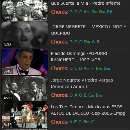
Que Suerte la Mia - Pedro Infante
Chords:
G
D
C
A
E
B
F#
m
m
m
3:51
JORGE NEGRETE -- MEXICO LINDO Y
QUERIDO
Chords:
G
D
C
D
A
B
m
5:58
Plácido Domingo -POPURRI
RANCHERO-, 1997..VOB
Chords:
G
C
D
A
F
B
G
m
m
m
5:40
Jorge Negrete y Pedro Vargas -
(Amor con Amor )
Chords:
D
A
G
E
C
B
m
m
4:20
Los Tres Tenores Mexicanos ESOS
ALTOS DE JALISCO -Sep-2006-..mpg
Chords:
A
E
D
B
C
m
3:19