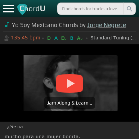
C
U
hord
Yo Soy Mexicano Chords by
Jorge Negrete
135.45
bpm
Standard Tuning (EADGBE)
D
A
E
B
A
b
b
Jam Along & Learn...
¿Sería
mucho para una mujer bonita.