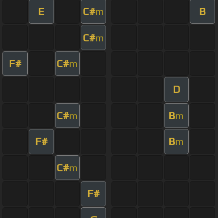
E
C#
B
m
C#
m
F#
C#
m
D
C#
B
m
m
F#
B
m
C#
m
F#