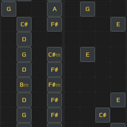
G
A
G
C#
F#
E
D
G
C#
E
m
D
F#
B
F#
m
m
D
F#
E
G
F#
C#