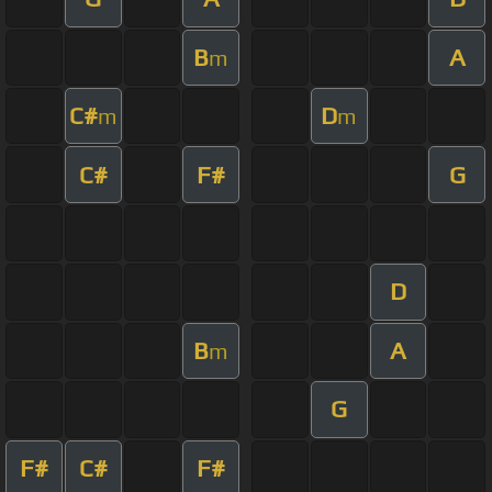
B
A
m
C#
D
m
m
C#
F#
G
D
B
A
m
G
F#
C#
F#