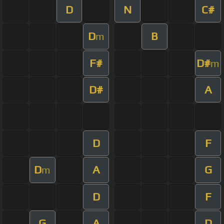
D
N
C#
D
B
m
F#
D#
m
D#
A
D
F
D
A
G
m
D
F
G
A
D