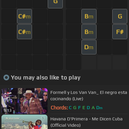
G
C#
B
G
m
m
C#
B
F#
m
m
D
m
You may also like to play
Formell y Los Van Van_ El negro esta
cocinando (Live)
Chords:
C
G
F
E
D
A
D
m
9:13
Havana D'Primera - Me Dicen Cuba
(Official Video)