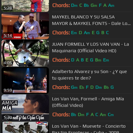
Chords:
D
C
B
G
F
A
A
m
b
m
m
5:28
MAYKEL BLANCO Y SU SALSA
MAYOR & MAYKEL FONTS - Dale Lo
Que Lleva (Official Video HD)
Chords:
E
D
A
E
G
B
C
m
m
5:14
JUAN FORMELL Y LOS VAN VAN - La
Maquinaria (Official Video HD)‬‬
Chords:
D
A
B
E
G
B
E
m
m
4:05
Adalberto Alvarez y su Son - ¿Y que
tu quieres te den?
Chords:
G
E
F
D
D
B
G
m
b
m
b
9:59
Los Van Van, Formell - Amiga Mía
(Official Video)
Chords:
B
D
F
A
C
A
C
b
m
m
m
5:20
Los Van Van - Muevete - Concierto
Paz Sin Fronteras - Cuba - 2009