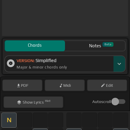
Chords
Beta
Notes
Simplified
VERSION:
Major & minor chords only
PDF
Midi
Edit
Hint
Autoscroll
Show
Lyrics
N