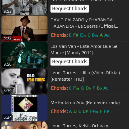
Request Chords
8:53
DAVID CALZADO y CHARANGA
HABANERA - La Suerte (Official
Video HD)
Chords:
E
F#
E
C
B
A
A
m
m
m
5:17
Los Van Van - Este Amor Que Se
Muere [Mandy 2011]
Request Chords
9:56
Leoni Torres - Idilio (Video Oficial)
[Remaster | HD]
Chords:
C
F
G
D
F
B
A
m
b
b
b
5:39
Me Falta un Año (Remasterizado)
Chords:
A
D
E
C#
F#
F
F#
m
6:24
Leoni Torres, Kelvis Ochoa y