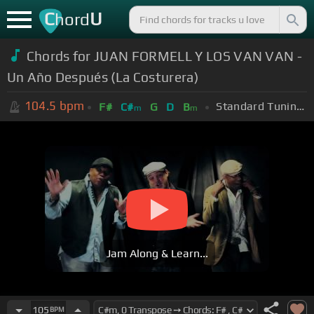
C
U
hord
Chords for JUAN FORMELL Y LOS VAN VAN -
Un Año Después (La Costurera)
104.5
bpm
Standard Tuning (EADGBE)
F#
C#
G
D
B
m
m
Jam Along & Learn...
105
BPM