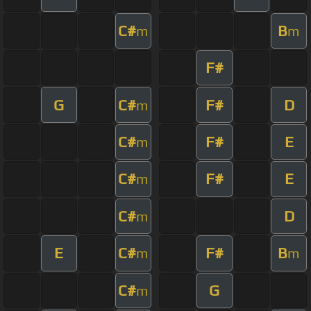
C#
B
m
m
F#
G
C#
F#
D
m
C#
F#
E
m
C#
F#
E
m
C#
D
m
E
C#
F#
B
m
m
C#
G
m