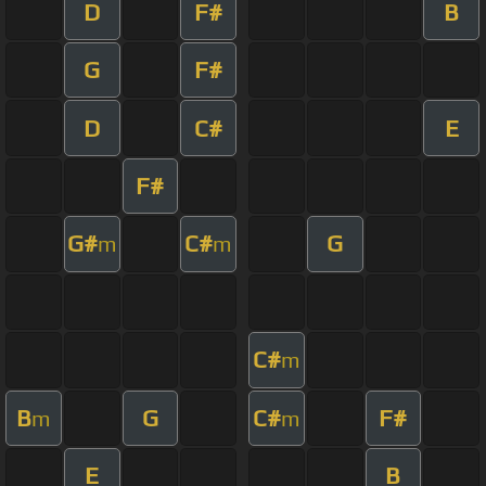
D
F#
B
G
F#
D
C#
E
F#
G#
C#
G
m
m
C#
m
B
G
C#
F#
m
m
E
B