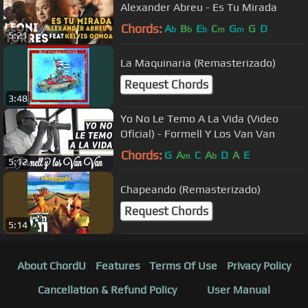
Alexander Abreu - Es Tu Mirada
Chords:
A
B
E
C
G
G
D
b
b
b
m
m
5:21
La Maquinaria (Remasterizado)
Request Chords
3:48
Yo No Le Temo A La Vida (Video
Oficial) - Formell Y Los Van Van
Chords:
G
A
C
A
D
A
E
m
b
5:12
Chapeando (Remasterizado)
Request Chords
5:14
About ChordU
Features
Terms Of Use
Privacy Policy
Cancellation & Refund Policy
User Manual