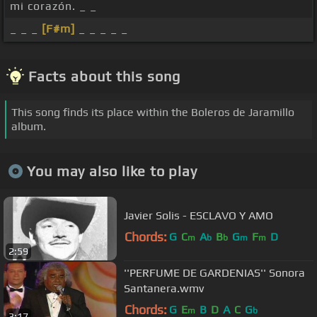
mi corazón. _ _
_ _ _
[F#m]
_ _ _ _ _
Facts about this song
This song finds its place within the Boleros de Jaramillo
album.
You may also like to play
Javier Solis - ESCLAVO Y AMO
Chords:
G
C
A
B
G
F
D
m
b
b
m
m
2:59
''PERFUME DE GARDENIAS'' Sonora
Santanera.wmv
Chords:
G
E
B
D
A
C
G
m
b
3:17