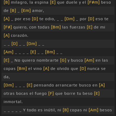
[B]
milagro, la espina
[E]
que duele y el
[F#m]
beso
de
[B]
_
[Em]
amor,
[A]
_ por eso
[D]
te odio, _ _
[Dm]
_ por
[D]
eso te
[F#]
quiero, con todas
[Bm]
las fuerzas
[E]
de mi
[A]
corazón.
_ _
[D]
_ _
[Dm]
_ _
[Am]
_ _ _ _
[E]
_ _
[Bm]
_ _
[E]
_ No quiero nombrarte
[G]
y busco
[Am]
en las
copas
[Bm]
el vino
[A]
de olvido que
[D]
nunca se
da,
[Dm]
_ _ _
[E]
pensando arrancarte busco en
[A]
otras bocas el fuego
[F]
que borre tu beso
[E]
inmortal.
_ _ _ _ _ Y todo es inútil, ni
[B]
copas ni
[Am]
besos