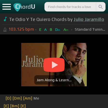
C
U
hord
Te Odio Y Te Quiero Chords by
Julio Jaramillo
103.125
bpm
Standard Tuning (EADGBE)
E
A
B
D
A
m
m
Jam Along & Learn...
[D]
[Dm]
[Am]
Me
[E]
[Bm]
[E]