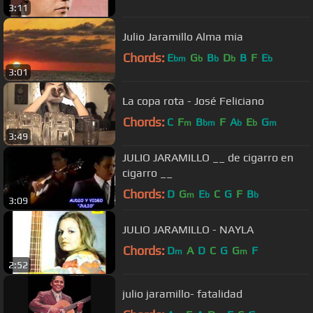
3:11
Julio Jaramillo Alma mia
Chords:
E
G
B
D
B
F
E
bm
b
b
b
b
3:01
La copa rota - José Feliciano
Chords:
C
F
B
F
A
E
G
m
bm
b
b
m
3:49
JULIO JARAMILLO __ de cigarro en
cigarro __
Chords:
D
G
E
C
G
F
B
m
b
b
3:09
JULIO JARAMILLO - NAYLA
Chords:
D
A
D
C
G
G
F
m
m
2:52
julio jaramillo- fatalidad