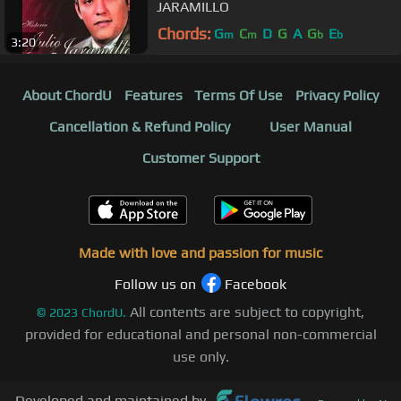
JARAMILLO
Chords:
G
C
D
G
A
G
E
m
m
b
b
3:20
About ChordU
Features
Terms Of Use
Privacy Policy
Cancellation & Refund Policy
User Manual
Customer Support
Made with love and passion for music
Follow us on
Facebook
All contents are subject to copyright,
©
2023
ChordU.
provided for educational and personal non-commercial
use only.
Developed and maintained by