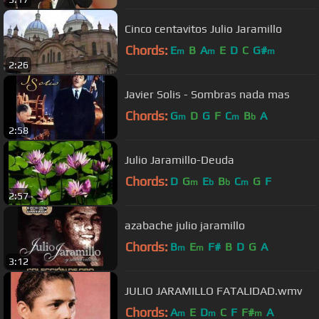
Cinco centavitos Julio Jaramillo
Chords:
E
B
A
E
D
C
G#
m
m
m
2:26
Javier Solis - Sombras nada mas
Chords:
G
D
G
F
C
B
A
m
m
b
2:58
Julio Jaramillo-Deuda
Chords:
D
G
E
B
C
G
F
m
b
b
m
2:57
azabache julio jaramillo
Chords:
B
E
F#
B
D
G
A
m
m
3:12
JULIO JARAMILLO FATALIDAD.wmv
Chords:
A
E
D
C
F
F#
A
m
m
m