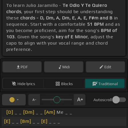
To learn Julio Jaramillo -
Te Odio Y Te Quiero
chords
, your first step should be understanding
these
chords - D, Dm, A, Dm, E, A, E, F#m and B
in
sequence. Start with a comfortable
51 BPM
and as
you become proficient, aim for the song's
BPM of
103
. Given the song's
key of E Minor
, adjust the
capo to align with your vocal range and chord
preference.
PDF
Midi
Edit
Hide lyrics
Blocks
Traditional
Autoscroll
[D]
_ _
[Dm]
_ _
[Am]
Me _ _
[E]
_ _
[Bm]
_ _
[E]
_ _ _