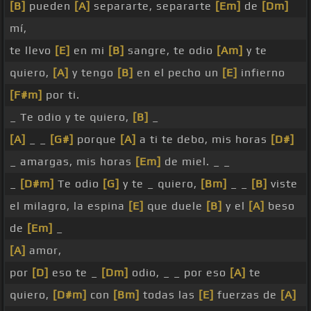
[B]
pueden
[A]
separarte, separarte
[Em]
de
[Dm]
mí,
te llevo
[E]
en mi
[B]
sangre, te odio
[Am]
y te
quiero,
[A]
y tengo
[B]
en el pecho un
[E]
infierno
[F#m]
por ti.
_ Te odio y te quiero,
[B]
_
[A]
_ _
[G#]
porque
[A]
a ti te debo, mis horas
[D#]
_ amargas, mis horas
[Em]
de miel. _ _
_
[D#m]
Te odio
[G]
y te _ quiero,
[Bm]
_ _
[B]
viste
el milagro, la espina
[E]
que duele
[B]
y el
[A]
beso
de
[Em]
_
[A]
amor,
por
[D]
eso te _
[Dm]
odio, _ _ por eso
[A]
te
quiero,
[D#m]
con
[Bm]
todas las
[E]
fuerzas de
[A]