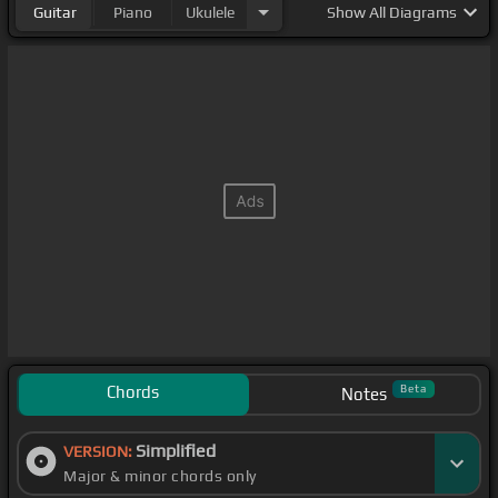
Guitar
Piano
Ukulele
Show
All Diagrams
Chords
Beta
Notes
Simplified
VERSION:
Major & minor chords only