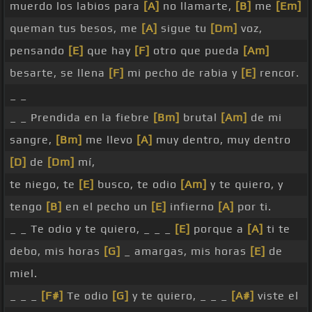
muerdo los labios para
[A]
no llamarte,
[B]
me
[Em]
queman tus besos, me
[A]
sigue tu
[Dm]
voz,
pensando
[E]
que hay
[F]
otro que pueda
[Am]
besarte, se llena
[F]
mi pecho de rabia y
[E]
rencor.
_ _
_ _ Prendida en la fiebre
[Bm]
brutal
[Am]
de mi
sangre,
[Bm]
me llevo
[A]
muy dentro, muy dentro
[D]
de
[Dm]
mí,
te niego, te
[E]
busco, te odio
[Am]
y te quiero, y
tengo
[B]
en el pecho un
[E]
infierno
[A]
por ti.
_ _ Te odio y te quiero, _ _ _
[E]
porque a
[A]
ti te
debo, mis horas
[G]
_ amargas, mis horas
[E]
de
miel.
_ _ _
[F#]
Te odio
[G]
y te quiero, _ _ _
[A#]
viste el