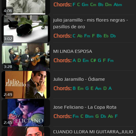
Chords:
F
C
G
C
B
D
A
m
m
b
m
bm
4:06
julio jaramillo - mis flores negras -
pasillos de oro
Chords:
C
A
F
F
B
E
D
b
m
b
b
b
3:02
MI LINDA ESPOSA
Chords:
A
D
E
C#
G
F
F
m
m
3:28
Julio Jaramillo - Ódiame
Chords:
B
E
G
E
A
D
A
m
m
2:49
Jose Feliciano - La Copa Rota
Chords:
F
C
B
G
D
A
F
m
bm
b
b
2:45
CUANDO LLORA MI GUITARRA,,JULIO