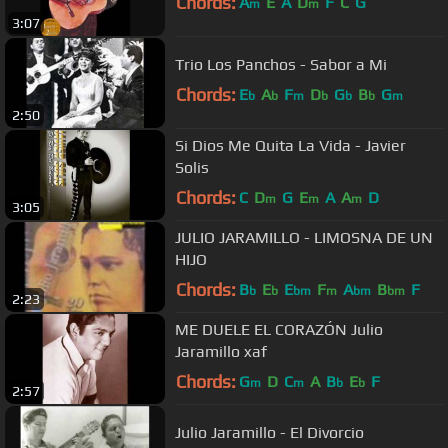
Chords:
A
E
A
D
F
C
G
m
m
3:07
Trio Los Panchos - Sabor a Mi
Chords:
E
A
F
D
G
B
G
b
b
m
b
b
b
m
2:50
Si Dios Me Quita La Vida - Javier
Solis
Chords:
C
D
G
E
A
A
D
m
m
m
3:05
JULIO JARAMILLO - LIMOSNA DE UN
HIJO
Chords:
B
E
E
F
A
B
F
b
b
bm
m
bm
bm
2:23
ME DUELE EL CORAZÓN Julio
Jaramillo xaf
Chords:
G
D
C
A
B
E
F
m
m
b
b
2:57
Julio Jaramillo - El Divorcio