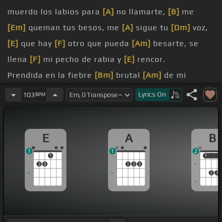
muerdo los labios para
[A]
no llamarte,
[B]
me
[Em]
queman tus besos, me
[A]
sigue tu
[Dm]
voz,
[E]
que hay
[F]
otro que pueda
[Am]
besarte, se
llena
[F]
mi pecho de rabia y
[E]
rencor.
Prendida en la fiebre
[Bm]
brutal
[Am]
de mi
sangre,
[Bm]
me llevo
[A]
muy dentro, muy dentro
Lyrics
On
103
BPM
[D]
de
[Dm]
mí,
[Am]
y te quiero, y tengo
[B]
en el pecho un
[E]
E
A
B
infierno
[A]
por ti.
1
1
2
te quiero,
[E]
porque a
[A]
ti te debo, mis horas
[G]
1
1
1
2
3
1
2
3
amargas, mis horas
[E]
de miel.
2
3
[G]
y te quiero,
[A#]
viste el
[B]
milagro, la espina
[E]
que duele y el
[F#m]
beso de
[B]
[Em]
amor,