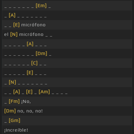
_ _ _ _ _ _ _
[Em]
_
_
[A]
_ _ _ _ _ _ _
_ _
[E]
micrófono
el
[N]
micrófono _ _
_ _ _ _ _
[A]
_ _ _
_ _ _ _ _ _ _
[Dm]
_
_ _ _ _ _ _
[C]
_ _
_ _ _ _ _
[E]
_ _ _
_
[N]
_ _ _ _ _ _ _
_ _
[A]
_
[E]
_
[Am]
_ _ _ _
_
[Fm]
¡No,
[Dm]
no, no, no!
_
[Gm]
¡Increíble!