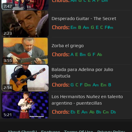
Chords:
A
G
C
E
A
F
D
m
m
7:47
Desperado Guitar - The Secret
Chords:
E
B
A
G
E
C
F#
m
m
m
2:23
Zorba el griego
Chords:
A
E
B
G
F
A
m
b
3:55
Balada para Adelina por Julio
silpitucla
Chords:
G
C
F
D
A
E
B
m
m
m
2:54
Los Hermanitos Nuñez en talento
argentino - puentecillas
Chords:
E
E
A
A
B
C
D
b
m
b
b
m
b
5:21