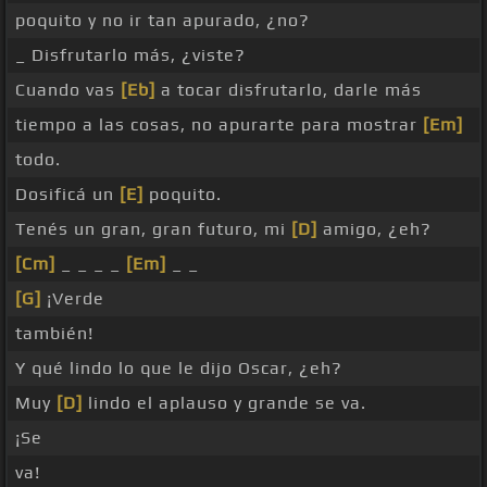
poquito y no ir tan apurado, ¿no?
_ Disfrutarlo más, ¿viste?
Cuando vas
[Eb]
a tocar disfrutarlo, darle más
tiempo a las cosas, no apurarte para mostrar
[Em]
todo.
Dosificá un
[E]
poquito.
Tenés un gran, gran futuro, mi
[D]
amigo, ¿eh?
[Cm]
_ _ _ _
[Em]
_ _
[G]
¡Verde
también!
Y qué lindo lo que le dijo Oscar, ¿eh?
Muy
[D]
lindo el aplauso y grande se va.
¡Se
va!