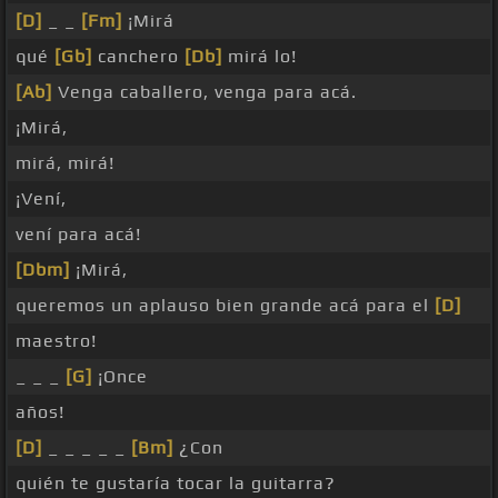
[D]
_ _
[Fm]
¡Mirá
qué
[Gb]
canchero
[Db]
mirá lo!
[Ab]
Venga caballero, venga para acá.
¡Mirá,
mirá, mirá!
¡Vení,
vení para acá!
[Dbm]
¡Mirá,
queremos un aplauso bien grande acá para el
[D]
maestro!
_ _ _
[G]
¡Once
años!
[D]
_ _ _ _ _
[Bm]
¿Con
quién te gustaría tocar la guitarra?