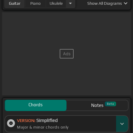
Guitar
Piano
Ukulele
Show
All Diagrams
Chords
Beta
Notes
Simplified
VERSION:
Major & minor chords only