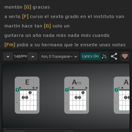
montón
[G]
gracias
a verlo
[F]
curso el sexto grado en el instituto san
martín hace tan
[G]
solo un
guitarra un año nada más nada más cuando
[Fm]
pidió a su hermana que le enseñe unas notas
para
[D]
sacar algunas
[C]
Lyrics
On
148
BPM
[Bm]
canciones
nos interpretará en guitarra la cumparsita
E
A
A
m
señoras señores el participante número 8 decimos
1
1
1
con un fuerte aplauso
[G]
julio
1
1
2
3
2
3
1
2