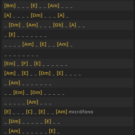
[Bm]
_ _ _
[E]
_ _
[Am]
_ _ _
[A]
_ _ _ _
[Dm]
_ _ _
[A]
_
_
[Dm]
_
[Am]
_ _ _
[Gb]
_
[A]
_ _
_
[E]
_ _ _ _ _ _ _
_ _ _ _
[Am]
_
[E]
_ _
[Am]
_
_ _ _ _ _ _ _ _
[Em]
_
[F]
_
[E]
_ _ _ _ _ _
[Am]
_
[E]
_ _
[Dm]
_
[E]
_ _ _ _
_
[Am]
_ _ _ _ _ _ _
_ _
[Em]
_
[Dm]
_ _ _ _ _
_ _ _ _ _
[Am]
_ _ _
[E]
_ _ _
[C]
_
[E]
_ _
[Am]
micrófono
_
[Dm]
_ _ _ _ _
[E]
_ _
_
[Am]
_ _ _ _ _ _
[E]
_