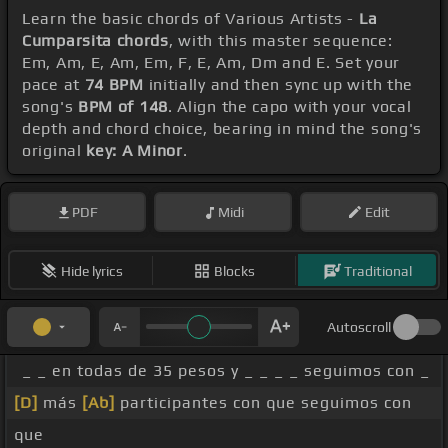
Learn the basic chords of Various Artists -
La
Cumparsita chords
, with this master sequence:
Em, Am, E, Am, Em, F, E, Am, Dm and E. Set your
pace at
74 BPM
initially and then sync up with the
song's
BPM of 148
. Align the capo with your vocal
depth and chord choice, bearing in mind the song's
original
key: A Minor
.
PDF
Midi
Edit
Hide lyrics
Blocks
Traditional
Autoscroll
_ _ en todas de 35 pesos y _ _ _ _ seguimos con _
[D]
más
[Ab]
participantes con que seguimos con
que