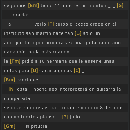
seguimos
[Bm]
tiene 11 años es un montón _ _
[G]
_ _ gracias
_ a _ _ _ _ _ verlo
[F]
curso el sexto grado en el
instituto san martín hace tan
[G]
solo un
año que tocó por primera vez una guitarra un año
nada más nada más cuando
le
[Fm]
pidió a su hermana que le enseñe unas
notas para
[D]
sacar algunas
[C]
_
[Bm]
canciones
_
[N]
esta _ noche nos interpretará en guitarra la _
cumparsita
señoras señores el participante número 8 decimos
con un fuerte aplauso _
[G]
julio
[Gm]
_ _ silpitucra