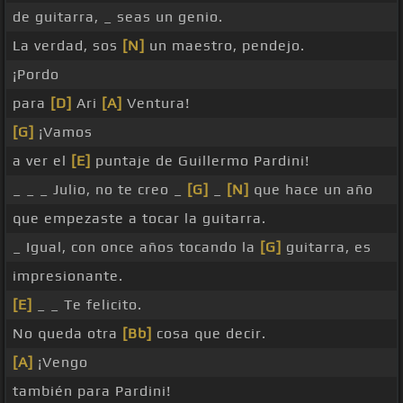
de guitarra, _ seas un genio.
La verdad, sos
[N]
un maestro, pendejo.
¡Pordo
para
[D]
Ari
[A]
Ventura!
[G]
¡Vamos
a ver el
[E]
puntaje de Guillermo Pardini!
_ _ _ Julio, no te creo _
[G]
_
[N]
que hace un año
que empezaste a tocar la guitarra.
_ Igual, con once años tocando la
[G]
guitarra, es
impresionante.
[E]
_ _ Te felicito.
No queda otra
[Bb]
cosa que decir.
[A]
¡Vengo
también para Pardini!