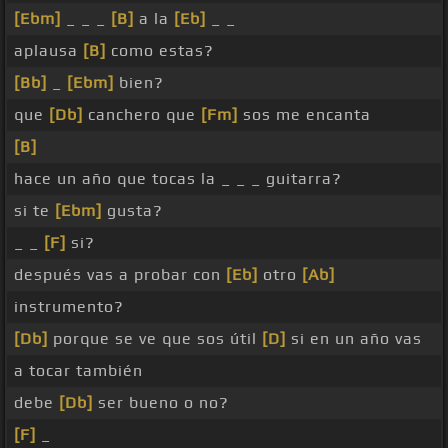
[Ebm]
_ _ _
[B]
a la
[Eb]
_ _
aplausa
[B]
como estas?
[Bb]
_
[Ebm]
bien?
que
[Db]
canchero que
[Fm]
sos me encanta
[B]
hace un año que tocas la _ _ _ guitarra?
si te
[Ebm]
gusta?
_ _
[F]
si?
después vas a probar con
[Eb]
otro
[Ab]
instrumento?
[Db]
porque se ve que sos útil
[D]
si en un año vas
a tocar también
debe
[Db]
ser bueno o no?
[F]
_