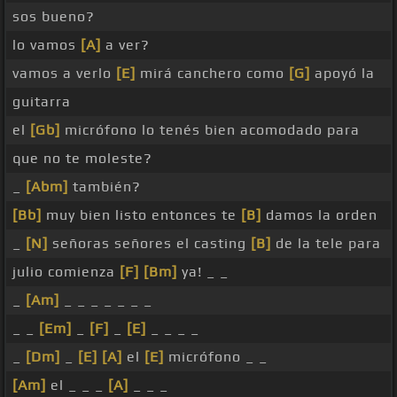
sos bueno?
lo vamos
[A]
a ver?
vamos a verlo
[E]
mirá canchero como
[G]
apoyó la
guitarra
el
[Gb]
micrófono lo tenés bien acomodado para
que no te moleste?
_
[Abm]
también?
[Bb]
muy bien listo entonces te
[B]
damos la orden
_
[N]
señoras señores el casting
[B]
de la tele para
julio comienza
[F]
[Bm]
ya! _ _
_
[Am]
_ _ _ _ _ _ _
_ _
[Em]
_
[F]
_
[E]
_ _ _ _
_
[Dm]
_
[E]
[A]
el
[E]
micrófono _ _
[Am]
el _ _ _
[A]
_ _ _