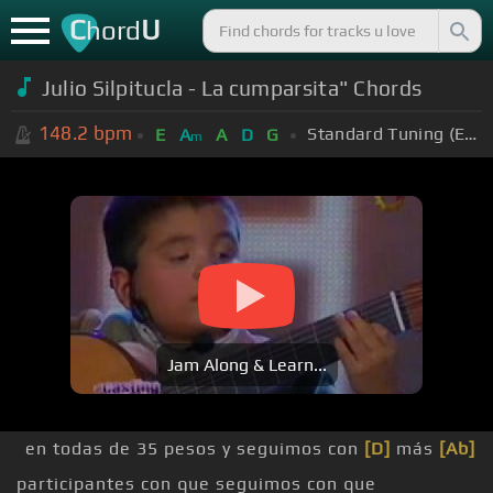
C
U
hord
Julio Silpitucla - La cumparsita" Chords
148.2
bpm
Standard Tuning (EADGBE)
E
A
A
D
G
m
Jam Along & Learn...
en todas de 35 pesos y seguimos con
[D]
más
[Ab]
participantes con que seguimos con que