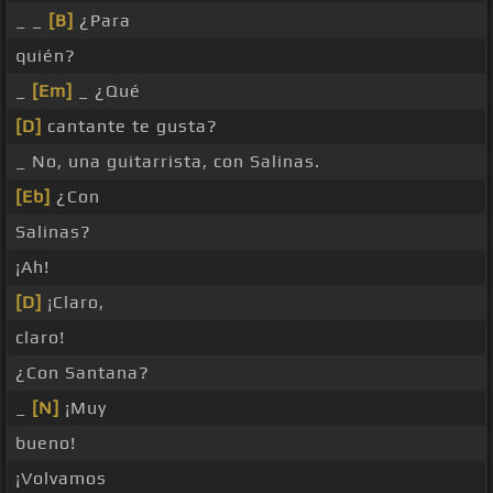
_ _
[B]
¿Para
quién?
_
[Em]
_ ¿Qué
[D]
cantante te gusta?
_ No, una guitarrista, con Salinas.
[Eb]
¿Con
Salinas?
¡Ah!
[D]
¡Claro,
claro!
¿Con Santana?
_
[N]
¡Muy
bueno!
¡Volvamos