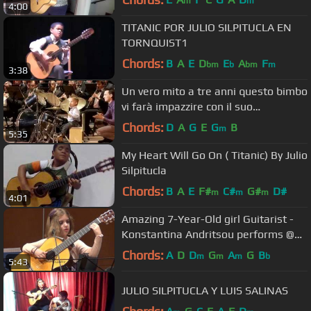
m
m
4:00
TITANIC POR JULIO SILPITUCLA EN
TORNQUIST1
Chords:
B
A
E
D
E
A
F
bm
b
bm
m
3:38
Un vero mito a tre anni questo bimbo
vi farà impazzire con il suo
trascinante talento
Chords:
D
A
G
E
G
B
m
5:35
My Heart Will Go On ( Titanic) By Julio
Silpitucla
Chords:
B
A
E
F#
C#
G#
D#
m
m
m
4:01
Amazing 7-Year-Old girl Guitarist -
Konstantina Andritsou performs @
Megaro (Athens) HD
Chords:
A
D
D
G
A
G
B
m
m
m
b
5:43
JULIO SILPITUCLA Y LUIS SALINAS