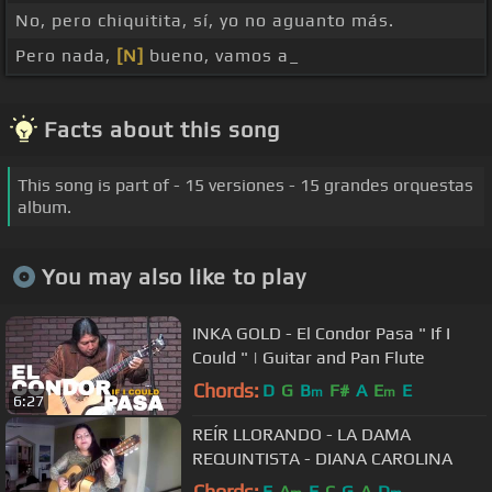
No, pero chiquitita, sí, yo no aguanto más.
Pero nada,
[N]
bueno, vamos a_
Facts about this song
This song is part of - 15 versiones - 15 grandes orquestas
album.
You may also like to play
INKA GOLD - El Condor Pasa " If I
Could " | Guitar and Pan Flute
Chords:
D
G
B
F#
A
E
E
m
m
6:27
REÍR LLORANDO - LA DAMA
REQUINTISTA - DIANA CAROLINA
Chords:
E
A
F
C
G
A
D