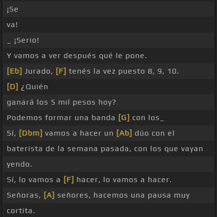
¡Se
va!
_ ¡Serio!
Y vamos a ver después qué le pone.
[Eb]
Jurado,
[F]
tenés la vez puesto 8, 9, 10.
[D]
¿Quién
ganará los 5 mil pesos hoy?
Podemos formar una banda
[G]
con los_
Sí,
[Dbm]
vamos a hacer un
[Ab]
dúo con el
baterista de la semana pasada, con los que vayan
yendo.
Sí, lo vamos a
[F]
hacer, lo vamos a hacer.
Señoras,
[A]
señores, hacemos una pausa muy
cortita.