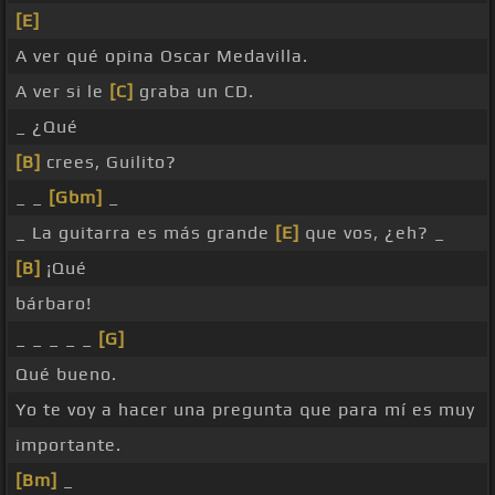
[E]
A ver qué opina Oscar Medavilla.
A ver si le
[C]
graba un CD.
_ ¿Qué
[B]
crees, Guilito?
_ _
[Gbm]
_
_ La guitarra es más grande
[E]
que vos, ¿eh? _
[B]
¡Qué
bárbaro!
_ _ _ _ _
[G]
Qué bueno.
Yo te voy a hacer una pregunta que para mí es muy
importante.
[Bm]
_