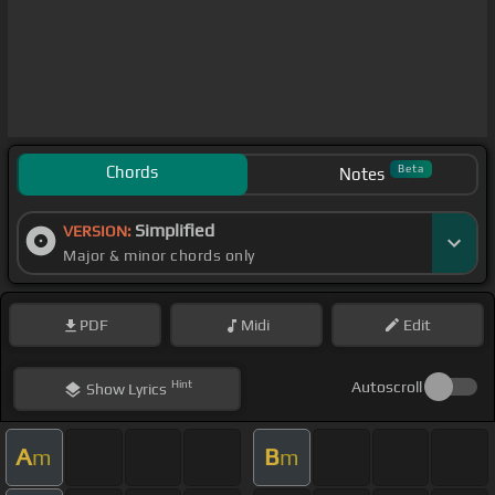
Chords
Beta
Notes
Simplified
VERSION:
Major & minor chords only
PDF
Midi
Edit
Hint
Autoscroll
Show
Lyrics
A
B
m
m