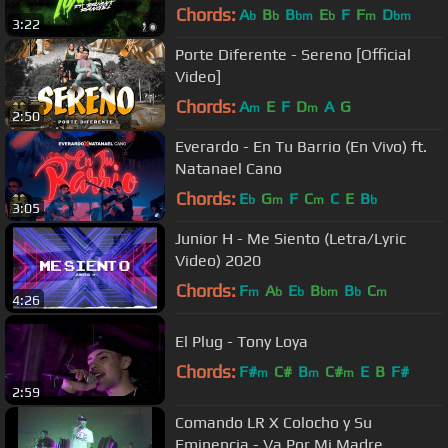
Chords:
A
B
B
E
F
F
D
b
b
bm
b
m
bm
3:22
Porte Diferente - Sereno [Official
Video]
Chords:
A
E
F
D
A
G
m
m
2:50
Everardo - En Tu Barrio (En Vivo) ft.
Natanael Cano
Chords:
E
G
F
C
C
E
B
b
m
m
b
3:05
Junior H - Me Siento (Letra/Lyric
Video) 2020
Chords:
F
A
E
B
B
C
m
b
b
bm
b
m
4:26
El Plug - Tony Loya
Chords:
F#
C#
B
C#
E
B
F#
m
m
m
2:59
Comando LR X Colocho y Su
Eminencia - Va Por Mi Madre