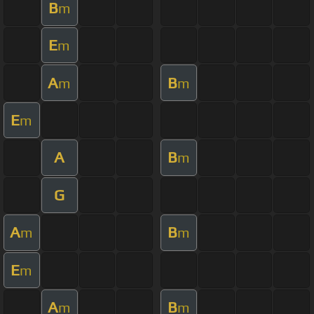
B
m
E
m
A
B
m
m
E
m
A
B
m
G
A
B
m
m
E
m
A
B
m
m