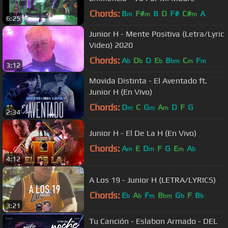
Chords:
B
F#
B
D
F#
C#
A
m
m
m
6:25
Junior H - Mente Positiva (Letra/Lyric
Video) 2020
Chords:
A
D
D
E
B
C
F
b
b
b
bm
m
m
3:12
Movida Distinta - El Aventado ft.
Junior H (En Vivo)
Chords:
D
C
G
A
D
F
G
m
m
m
2:34
Junior H - El De La H (En Vivo)
Chords:
A
E
D
F
G
E
A
m
m
m
b
4:12
A Los 19 - Junior H (LETRA/LYRICS)
Chords:
E
A
F
B
G
F
B
b
b
m
bm
b
b
3:21
Tu Canción - Eslabon Armado - DEL