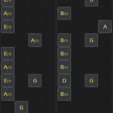
A
B
m
m
E
A
m
A
B
G
m
m
E
B
m
m
A
B
m
m
E
G
D
G
m
A
B
m
m
G