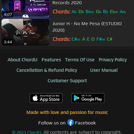
Records 2020
Chords:
A
D
B
G
B
E
A
b
b
bm
b
b
bm
m
4:07
Junior H - No Me Pesa (ESTUDIO
2020)
Chords:
C#
A
E
D
F#
C#
m
m
3:44
About ChordU
Features
Terms Of Use
Privacy Policy
Cancellation & Refund Policy
User Manual
Customer Support
Made with love and passion for music
Follow us on
Facebook
All contents are subject to copyright,
©
2023
ChordU.