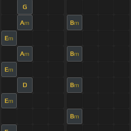
G
A
B
m
m
E
m
A
B
m
m
E
m
D
B
m
E
m
B
m