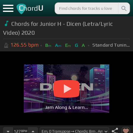
C
U
hord
Chords for Junior H - Dicen (Letra/Lyric
Video) 2020
126.55
bpm
Standard Tuning (EADGBE)
B
A
E
G
A
m
m
m
Jam Along & Learn...
127
BPM