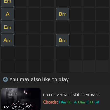
E
m
A
B
m
E
m
A
B
m
m
You may also like to play
Una Cervecita - Eslabon Armado
Chords:
F#
B
A
C#
E
D
G#
m
m
m
3:51