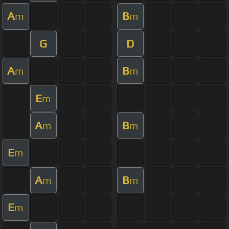
A
B
m
m
G
D
A
B
m
m
E
m
A
B
m
m
E
m
A
B
m
m
E
m