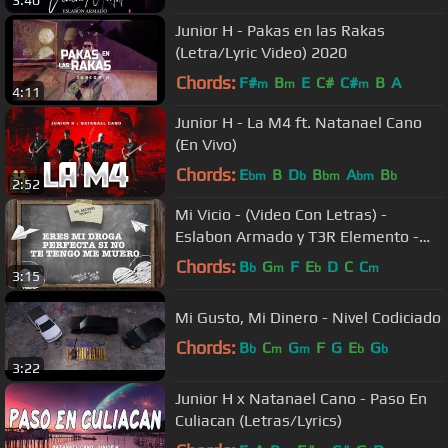
3:40
Junior H - Pakas en las Rakas
(Letra/Lyric Video) 2020
Chords:
F#
B
E
C#
C#
B
A
m
m
m
4:11
Junior H - La M4 ft. Natanael Cano
(En Vivo)
Chords:
E
B
D
B
A
B
bm
b
bm
bm
b
2:52
Mi Vicio - (Video Con Letras) -
Eslabon Armado y T3R Elemento -
DEL Records 2020
Chords:
B
G
F
E
D
C
C
b
m
b
m
3:15
Mi Gusto, Mi Dinero - Nivel Codiciado
Chords:
B
C
G
F
G
E
G
b
m
m
b
b
3:22
Junior H x Natanael Cano - Paso En
Culiacan (Letras/Lyrics)