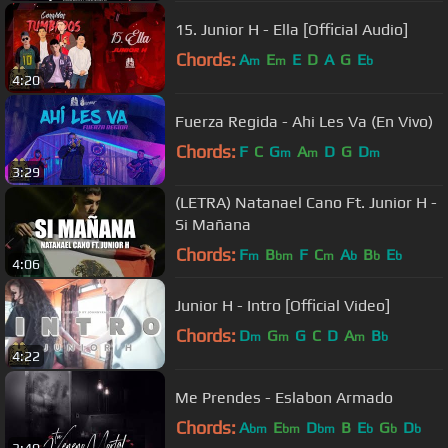
15. Junior H - Ella [Official Audio]
Chords:
A
E
E
D
A
G
E
m
m
b
4:20
Fuerza Regida - Ahi Les Va (En Vivo)
Chords:
F
C
G
A
D
G
D
m
m
m
3:29
(LETRA) Natanael Cano Ft. Junior H -
Si Mañana
Chords:
F
B
F
C
A
B
E
m
bm
m
b
b
b
4:06
Junior H - Intro [Official Video]
Chords:
D
G
G
C
D
A
B
m
m
m
b
4:22
Me Prendes - Eslabon Armado
Chords:
A
E
D
B
E
G
D
bm
bm
bm
b
b
b