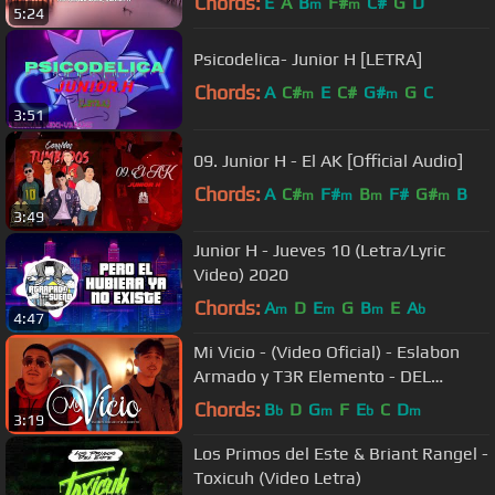
Chords:
E
A
B
F#
C#
G
D
m
m
5:24
Psicodelica- Junior H [LETRA]
Chords:
A
C#
E
C#
G#
G
C
m
m
3:51
09. Junior H - El AK [Official Audio]
Chords:
A
C#
F#
B
F#
G#
B
m
m
m
m
3:49
Junior H - Jueves 10 (Letra/Lyric
Video) 2020
Chords:
A
D
E
G
B
E
A
m
m
m
b
4:47
Mi Vicio - (Video Oficial) - Eslabon
Armado y T3R Elemento - DEL
Records 2020
Chords:
B
D
G
F
E
C
D
b
m
b
m
3:19
Los Primos del Este & Briant Rangel -
Toxicuh (Video Letra)