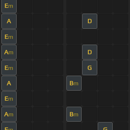
E
m
A
D
E
m
A
D
m
E
G
m
A
B
m
E
m
A
B
m
m
E
G
m