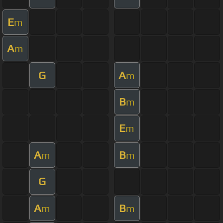
E
m
A
m
G
A
m
B
m
E
m
A
B
m
m
G
A
B
m
m