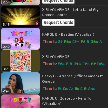
Request Chords
2:59
X SI VOLVEMOS - Letra Karol G y
Romeo Santos
Request Chords
3:19
KAROL G - Besties (Visualizer)
Chords:
G#
F#
C#
F#
B
G#
A
m
m
m
2:40
X SI VOLVEMOS
Chords:
F#
E
B
G#
C#
G#
D#
m
m
m
m
3:21
Becky G - Arranca (Official Video) ft.
Omega
Chords:
E
C
A
B
C
G
A
b
m
b
b
bm
2:45
KAROL G, Quevedo - Pero Tú
(Visualizer)