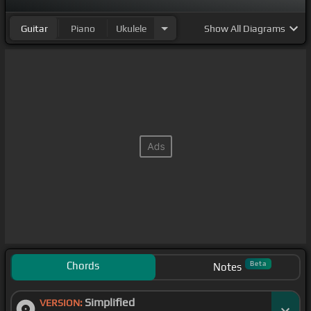
Guitar
Piano
Ukulele
Show
All Diagrams
Chords
Beta
Notes
Simplified
VERSION: