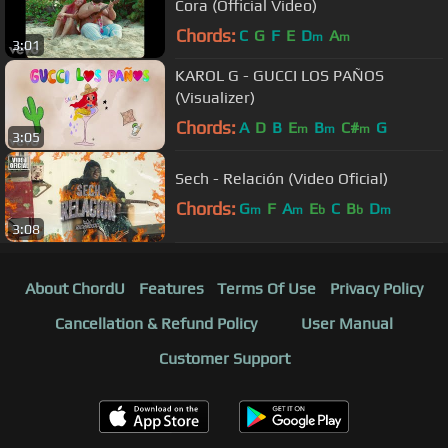
Cora (Official Video)
Chords:
C
G
F
E
D
A
m
m
3:01
KAROL G - GUCCI LOS PAÑOS
(Visualizer)
Chords:
A
D
B
E
B
C#
G
m
m
m
3:05
Sech - Relación (Video Oficial)
Chords:
G
F
A
E
C
B
D
m
m
b
b
m
3:08
About ChordU
Features
Terms Of Use
Privacy Policy
Cancellation & Refund Policy
User Manual
Customer Support