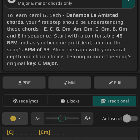
Major & minor chords only
To learn Karol G, Sech -
Dañamos La Amistad
chords
, your first step should be understanding
these
chords - E, C, G, Dm, Am, Dm, C, Gm, B, Gm
and E
in sequence. Start with a comfortable
46
BPM
and as you become proficient, aim for the
song's
BPM of 93
. Align the capo with your vocal
depth and chord choice, bearing in mind the song's
original
key: C Major
.
PDF
Midi
Edit
Hide lyrics
Blocks
Traditional
Autoscroll
[C]
_ _ _ _ _
[Cm]
_ _ _