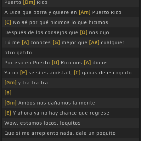
Puerto
[Dm]
Rico
A Dios que borra y quiere en
[Am]
Puerto Rico
[C]
No sé por qué hicimos lo que hicimos
Después de los consejos que
[D]
nos dijo
Tú me
[A]
conoces
[G]
mejor que
[A#]
cualquier
otro gatito
Por eso en Puerto
[D]
Rico nos
[A]
dimos
Ya no
[E]
se si es amistad,
[C]
ganas de escogerlo
[Gm]
y tra tra tra
[B]
[Gm]
Ambos nos dañamos la mente
[E]
Y ahora ya no hay chance que regrese
Wow, estamos locos, loquitos
Que si me arrepiento nada, dale un poquito