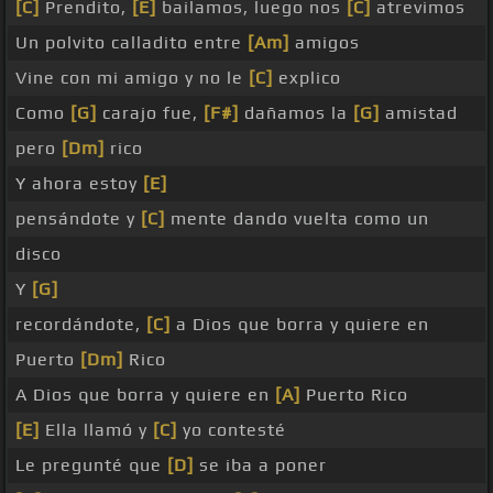
[C]
Prendito,
[E]
bailamos, luego nos
[C]
atrevimos
Un polvito calladito entre
[Am]
amigos
Vine con mi amigo y no le
[C]
explico
Como
[G]
carajo fue,
[F#]
dañamos la
[G]
amistad
pero
[Dm]
rico
Y ahora estoy
[E]
pensándote y
[C]
mente dando vuelta como un
disco
Y
[G]
recordándote,
[C]
a Dios que borra y quiere en
Puerto
[Dm]
Rico
A Dios que borra y quiere en
[A]
Puerto Rico
[E]
Ella llamó y
[C]
yo contesté
Le pregunté que
[D]
se iba a poner