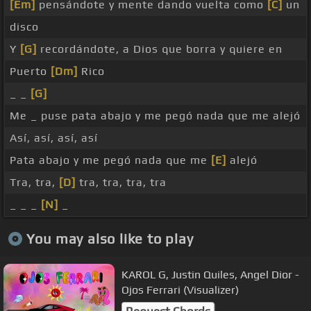
[Em]
pensándote y mente dando vuelta como
[C]
un
disco
Y
[G]
recordándote, a Dios que borra y quiere en
Puerto
[Dm]
Rico
_ _
[G]
Me _ puse pata abajo y me pegó nada que me alejó
Así, así, así, así
Pata abajo y me pegó nada que me
[E]
alejó
Tra, tra,
[D]
tra, tra, tra, tra
_ _ _
[N]
_
You may also like to play
KAROL G, Justin Quiles, Angel Dior -
Ojos Ferrari (Visualizer)