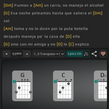
[Dm]
Fuimos a
[Am]
un carro, no manejo el alcohol
[G]
Esa noche peleamos hasta que saliera el
[Dm]
sol
[Am]
toma y no lo dicen por la puta botella
después maneja pa' la casa de
[D]
ella
[G]
vine con mi amiga y no
[D]
le
[C]
explico
fue, teníamos la misma
[Dm]
pero rico
Lyrics
On
93
BPM
pensándote y mente dando vuelta como un disco
recordándote,
[Em]
a Dios que borra y quiere en
G
C
D
m
Puerto
[Dm]
Rico
1
1
1
1
1
2
2
2
3
3