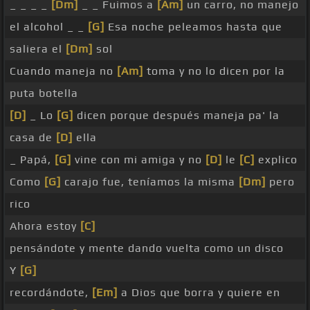
_ _ _ _
[Dm]
_ _ Fuimos a
[Am]
un carro, no manejo
el alcohol _ _
[G]
Esa noche peleamos hasta que
saliera el
[Dm]
sol
Cuando maneja no
[Am]
toma y no lo dicen por la
puta botella
[D]
_ Lo
[G]
dicen porque después maneja pa' la
casa de
[D]
ella
_ Papá,
[G]
vine con mi amiga y no
[D]
le
[C]
explico
Como
[G]
carajo fue, teníamos la misma
[Dm]
pero
rico
Ahora estoy
[C]
pensándote y mente dando vuelta como un disco
Y
[G]
recordándote,
[Em]
a Dios que borra y quiere en