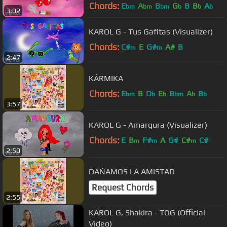
Chords:
E
A
B
G
B
B
A
bm
bm
bm
b
b
b
3:02
KAROL G - Tus Gafitas (Visualizer)
Chords:
C#
E
G#
A#
B
m
m
2:47
KÁRMIKA
Chords:
E
B
D
E
B
A
B
bm
b
b
bm
b
b
3:57
KAROL G - Amargura (Visualizer)
Chords:
E
B
F#
A
G#
C#
C#
m
m
m
2:50
DAÑAMOS LA AMISTAD
Request Chords
2:55
KAROL G, Shakira - TQG (Official
Video)