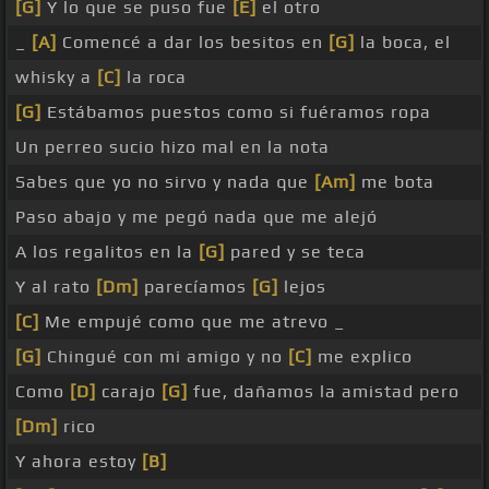
[G]
Y lo que se puso fue
[E]
el otro
_
[A]
Comencé a dar los besitos en
[G]
la boca, el
whisky a
[C]
la roca
[G]
Estábamos puestos como si fuéramos ropa
Un perreo sucio hizo mal en la nota
Sabes que yo no sirvo y nada que
[Am]
me bota
Paso abajo y me pegó nada que me alejó
A los regalitos en la
[G]
pared y se teca
Y al rato
[Dm]
parecíamos
[G]
lejos
[C]
Me empujé como que me atrevo _
[G]
Chingué con mi amigo y no
[C]
me explico
Como
[D]
carajo
[G]
fue, dañamos la amistad pero
[Dm]
rico
Y ahora estoy
[B]