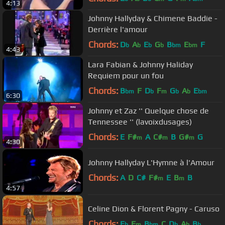
4:13
Johnny Hallyday & Chimene Baddie -
Derrière l'amour
Chords:
D
A
E
G
B
E
F
b
b
b
b
bm
bm
4:43
Lara Fabian & Johnny Haliday
Requiem pour un fou
Chords:
B
F
D
F
G
A
E
bm
b
m
b
b
bm
6:30
Johnny et Zaz '' Quelque chose de
Tennessee '' (lavoixdusages)
Chords:
E
F#
A
C#
B
G#
G
m
m
m
4:30
Johnny Hallyday L'Hymne à l'Amour
Chords:
A
D
C#
F#
E
B
B
m
m
4:57
Celine Dion & Florent Pagny - Caruso
Chords:
E
F
B
C
D
A
B
b
m
bm
b
b
b