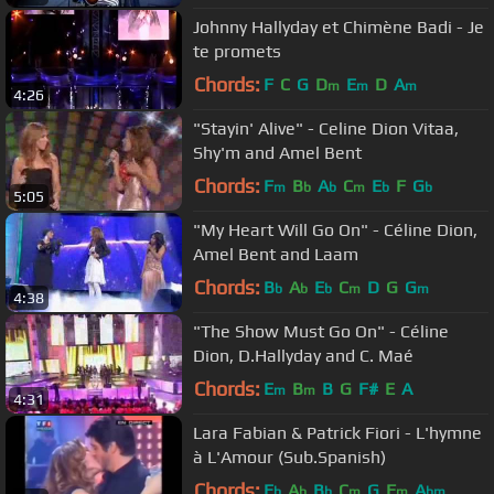
Johnny Hallyday et Chimène Badi - Je
te promets
Chords:
F
C
G
D
E
D
A
m
m
m
4:26
"Stayin' Alive" - Celine Dion Vitaa,
Shy'm and Amel Bent
Chords:
F
B
A
C
E
F
G
m
b
b
m
b
b
5:05
"My Heart Will Go On" - Céline Dion,
Amel Bent and Laam
Chords:
B
A
E
C
D
G
G
b
b
b
m
m
4:38
"The Show Must Go On" - Céline
Dion, D.Hallyday and C. Maé
Chords:
E
B
B
G
F#
E
A
m
m
4:31
Lara Fabian & Patrick Fiori - L'hymne
à L'Amour (Sub.Spanish)
Chords:
E
A
B
C
G
F
A
b
b
b
m
m
bm