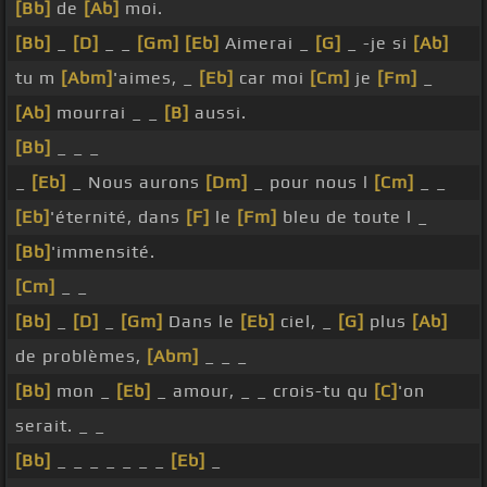
[Bb]
de
[Ab]
moi.
[Bb]
_
[D]
_ _
[Gm]
[Eb]
Aimerai _
[G]
_ -je si
[Ab]
tu m
[Abm]
'aimes, _
[Eb]
car moi
[Cm]
je
[Fm]
_
[Ab]
mourrai _ _
[B]
aussi.
[Bb]
_ _ _
_
[Eb]
_ Nous aurons
[Dm]
_ pour nous l
[Cm]
_ _
[Eb]
'éternité, dans
[F]
le
[Fm]
bleu de toute l _
[Bb]
'immensité.
[Cm]
_ _
[Bb]
_
[D]
_
[Gm]
Dans le
[Eb]
ciel, _
[G]
plus
[Ab]
de problèmes,
[Abm]
_ _ _
[Bb]
mon _
[Eb]
_ amour, _ _ crois-tu qu
[C]
'on
serait. _ _
[Bb]
_ _ _ _ _ _ _
[Eb]
_