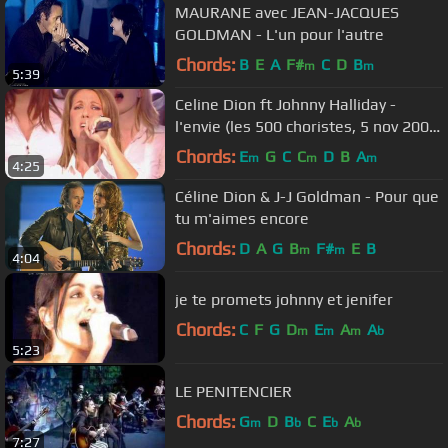
MAURANE avec JEAN-JACQUES
GOLDMAN - L'un pour l'autre
Chords:
B
E
A
F#
C
D
B
m
m
5:39
Celine Dion ft Johnny Halliday -
l'envie (les 500 choristes, 5 nov 2005
live)
Chords:
E
G
C
C
D
B
A
m
m
m
4:25
Céline Dion & J-J Goldman - Pour que
tu m'aimes encore
Chords:
D
A
G
B
F#
E
B
m
m
4:04
je te promets johnny et jenifer
Chords:
C
F
G
D
E
A
A
m
m
m
b
5:23
LE PENITENCIER
Chords:
G
D
B
C
E
A
m
b
b
b
7:27