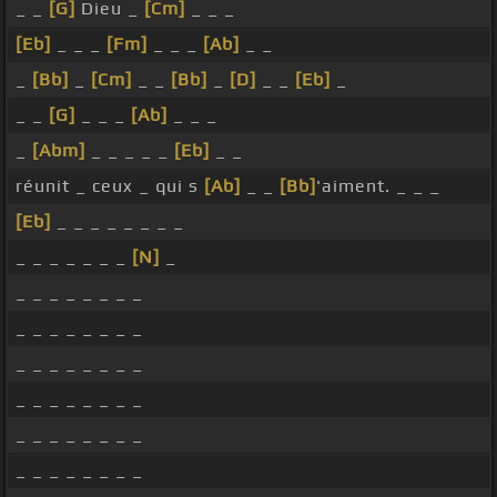
_ _
[G]
Dieu _
[Cm]
_ _ _
[Eb]
_ _ _
[Fm]
_ _ _
[Ab]
_ _
_
[Bb]
_
[Cm]
_ _
[Bb]
_
[D]
_ _
[Eb]
_
_ _
[G]
_ _ _
[Ab]
_ _ _
_
[Abm]
_ _ _ _ _
[Eb]
_ _
réunit _ ceux _ qui s
[Ab]
_ _
[Bb]
'aiment. _ _ _
[Eb]
_ _ _ _ _ _ _ _
_ _ _ _ _ _ _
[N]
_
_ _ _ _ _ _ _ _
_ _ _ _ _ _ _ _
_ _ _ _ _ _ _ _
_ _ _ _ _ _ _ _
_ _ _ _ _ _ _ _
_ _ _ _ _ _ _ _