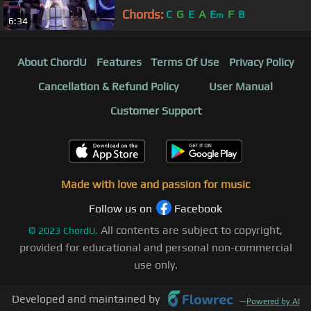
Chords:
C
G
E
A
E
F
B
m
6:34
About ChordU
Features
Terms Of Use
Privacy Policy
Cancellation & Refund Policy
User Manual
Customer Support
Made with love and passion for music
Follow us on
Facebook
All contents are subject to copyright,
©
2023
ChordU.
provided for educational and personal non-commercial
use only.
Developed and maintained by
—
Powered by AI