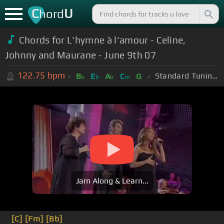
C
U
hord
Chords for L'hymne à l'amour - Celine,
Johnny and Maurane - June 9th 07
122.75
bpm
Standard Tuning (EADGBE)
B
E
A
C
G
b
b
b
m
Jam Along & Learn...
[C]
[Fm]
[Bb]