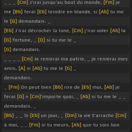
_ _ _
[Cm]
J'irai jusqu'au bout du monde,
[Fm]
je
me
[Bb]
ferai
[Eb]
teindre en blande, si
[Ab]
tu me
le
[G]
demandais. _
[Eb]
J'irai décrocher la lune,
[Cm]
j'irai voler
[Ab]
la
[G]
fortune, _
[D]
si tu me le _
[G]
demandais.
_ _ _ _
[Cm]
Je renierai ma patrie, _ je renierai mes
amis,
[A]
si
[Ab]
tu me le
[G]
_
demandais.
_
[Fm]
On peut bien
[Bb]
rire de
[Eb]
moi,
[Ab]
je
ferai
[G]
n
[Cm]
'importe quoi, _
[Ab]
si tu me le _ _
demandais. _
[Bb]
_ _ Si
[Eb]
un jour, _
[Dm]
la vie t'arrache
[Cm]
à moi, _ _
[Fm]
si tu meurs,
[Ab]
que tu sois loin