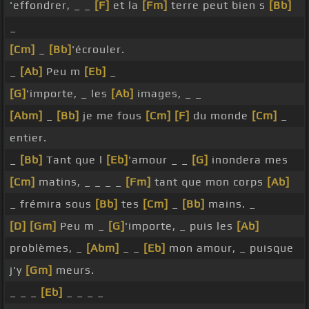
'effondrer, _ _
[F]
et la
[Fm]
terre peut bien s
[Bb]
_
[Cm]
_
[Bb]
'écrouler.
_
[Ab]
Peu m
[Eb]
_
[G]
'importe, _ les
[Ab]
images, _ _
[Abm]
_
[Bb]
je me fous
[Cm]
[F]
du monde
[Cm]
_
entier.
_
[Bb]
Tant que l
[Eb]
'amour _ _
[G]
inondera mes
[Cm]
matins, _ _ _ _
[Fm]
tant que mon corps
[Ab]
_ frémira sous
[Bb]
tes
[Cm]
_
[Bb]
mains. _
[D]
[Gm]
Peu m _
[G]
'importe, _ puis les
[Ab]
problèmes, _
[Abm]
_ _
[Eb]
mon amour, _ puisque
j'y
[Gm]
meurs.
_ _ _
[Eb]
_ _ _ _