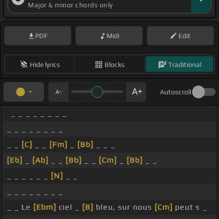
Major & minor chords only
PDF
Midi
Edit
Hide lyrics
Blocks
Traditional
Autoscroll
_ _ _ _ _ _ _ _
_ _ _ _ _ _ _ _
_ _
[C]
_ _
[Fm]
_
[Bb]
_ _ _
[Eb]
_
[Ab]
_ _
[Bb]
_ _
[Cm]
_
[Bb]
_ _
_ _ _ _ _ _
[N]
_ _
_ _ _ _ _ _ _ _
_ _ Le
[Ebm]
ciel _
[B]
bleu, sur nous
[Cm]
peut s _