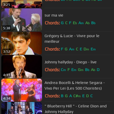
3:25
sur ma vie
Chords:
G
C
F
E
A
A
B
b
m
b
b
5:38
Grégory & Lucie - Vivre pour le
meilleur
Chords:
F
G
A
C
E
D
E
m
m
m
3:52
Johnny hallyday - Diego - live
Chords:
C
F
E
G
B
A
D
m
m
m
b
b
4:31
Andrea Bocelli & Helene Segara -
Vivo Per Lei (Les 500 Choristes)
Chords:
B
G
A
C#
E
D
C
m
4:34
" Blueberry Hill " - Celine Dion and
Johnny Hallyday