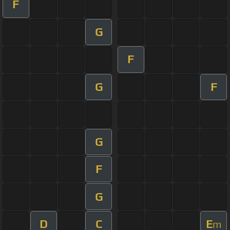
F
G
F
G
F
G
F
G
D
C
E
m