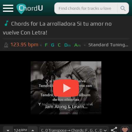
C
U
hord
Chords for La arrolladora Si tu amor no
vuelve Con Letra!
123.95
bpm
Standard Tuning (EADGBE)
F
G
C
D
A
m
m
Jam Along & Learn...
124
BPM