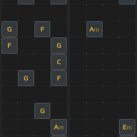
G
F
A
m
F
G
C
G
F
G
A
E
m
m