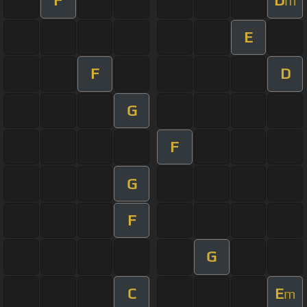
F
D
m
E
F
D
G
F
G
F
G
C
E
m