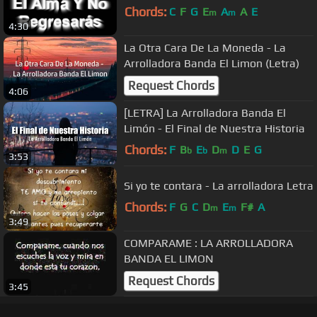
Chords:
C
F
G
E
A
A
E
m
m
4:30
La Otra Cara De La Moneda - La
Arrolladora Banda El Limon (Letra)
Request Chords
4:06
[LETRA] La Arrolladora Banda El
Limón - El Final de Nuestra Historia
Chords:
F
B
E
D
D
E
G
b
b
m
3:53
Si yo te contara - La arrolladora Letra
Chords:
F
G
C
D
E
F#
A
m
m
3:49
COMPARAME : LA ARROLLADORA
BANDA EL LIMON
Request Chords
3:45