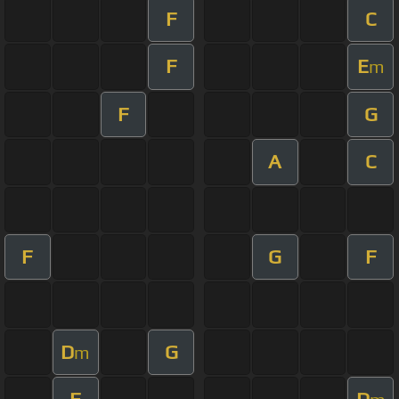
F
C
F
E
m
F
G
A
C
F
G
F
D
G
m