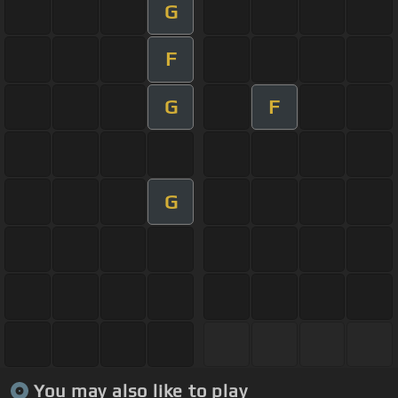
G
F
G
F
G
You may also like to play