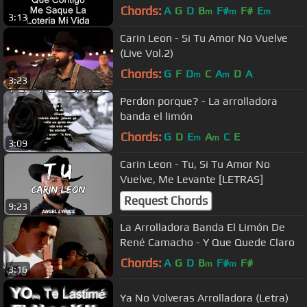
Chords:
A
G
D
B
F#
F#
E
m
m
m
3:13
Carin Leon - Si Tu Amor No Vuelve
(Live Vol.2)
Chords:
G
F
D
C
A
D
A
m
m
3:23
Perdon porque? - La arrolladora
banda el limón
Chords:
G
D
E
A
C
E
m
m
3:09
Carin Leon - Tu, Si Tu Amor No
Vuelve, Me Levante [LETRAS]
Request Chords
9:23
La Arrolladora Banda El Limón De
René Camacho - Y Que Quede Claro
Chords:
A
G
D
B
F#
F#
m
m
3:16
Ya No Volveras Arrolladora (Letra)