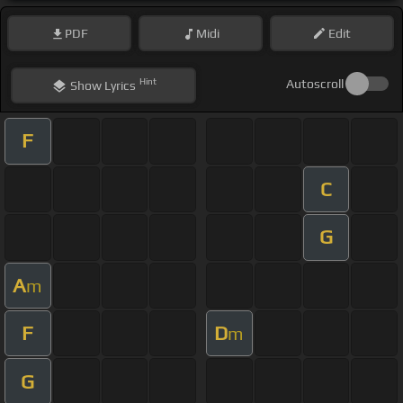
PDF
Midi
Edit
Hint
Autoscroll
Show
Lyrics
F
C
G
A
m
F
D
m
G