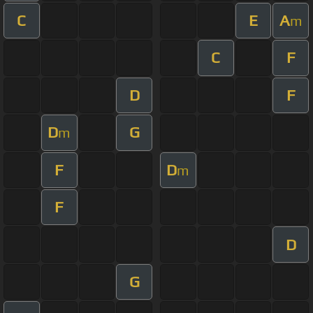
C
E
A
m
C
F
D
F
D
G
m
F
D
m
F
D
G