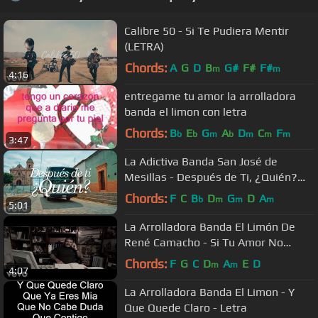
Calibre 50 - Si Te Pudiera Mentir
(LETRA)
Chords:
A
G
D
B
G#
F#
F#
m
m
4:16
entregame tu amor la arrolladora
banda el limon con letra
Chords:
B
E
G
A
D
C
F
b
b
m
b
m
m
m
3:47
La Adictiva Banda San José de
Mesillas - Después de Ti, ¿Quién?
(Video Oficial)
Chords:
F
C
B
D
G
D
A
b
m
m
m
5:01
La Arrolladora Banda El Limón De
René Camacho - Si Tu Amor No
Vuelve
Chords:
F
G
C
D
A
E
D
m
m
4:07
La Arrolladora Banda El Limon - Y
Que Quede Claro - Letra