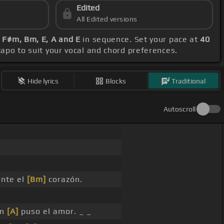
Edited
All Edited versions
, F#m, Bm, E, A and E
in sequence. Set your pace at
40
 capo to suit your vocal and chord preferences.
Hide lyrics
Blocks
Traditional
Autoscroll
ente el
[Bm]
corazón.
en
[A]
puso el amor. _ _