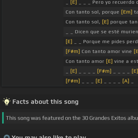
_
[E]
_ _ _ Pero yo recuerdo 
Con tanto sol, porque
[Em]
ta
Con tanto sol,
[E]
porque tan 
_ _ Dicen que se esté murie
[E]
_ _ Porque me pides perd
[F#m]
Con tanto amor vine
[
Con tanto amor
[E]
vine a es
_
[E]
_ _ _ _
[F#m]
_ _ _ _
[E
[F#m]
_ _ _
[E]
_ _ _ _
[A]
_
Facts about this song
This song was featured on the 30 Grandes Exitos alb
You may also like to play