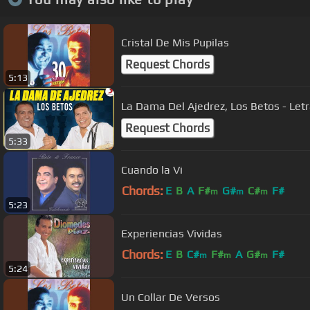
Cristal De Mis Pupilas
Request Chords
5:13
La Dama Del Ajedrez, Los Betos - Letra
Request Chords
5:33
Cuando la Vi
Chords:
E
B
A
F#
G#
C#
F#
m
m
m
5:23
Experiencias Vividas
Chords:
E
B
C#
F#
A
G#
F#
m
m
m
5:24
Un Collar De Versos