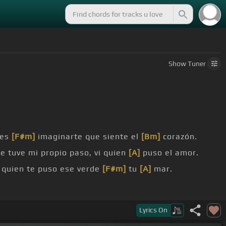
Show
Tuner
des
[F#m]
imaginarte que siente el
[Bm]
corazón.
e tuve mi propio paso, vi quien
[A]
puso el amor.
o quien te puso ese verde
[F#m]
tu
[A]
mar.
Lyrics
On