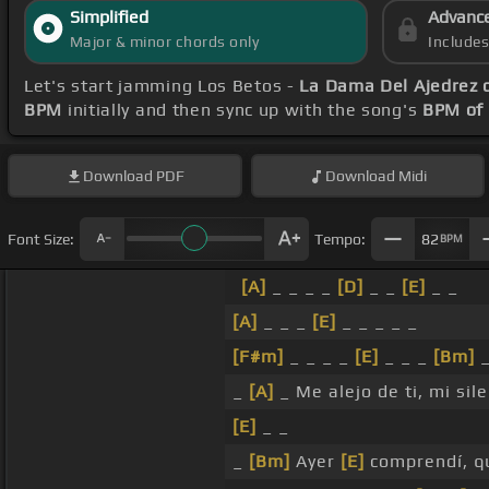
Simplified
Advanc
Major & minor chords only
Include
Let's start jamming Los Betos -
La Dama Del Ajedrez 
BPM
initially and then sync up with the song's
BPM of
Download
PDF
Download
Midi
Font Size:
Tempo:
82
BPM
[A]
_ _ _ _
[D]
_ _
[E]
_ _
[A]
_ _ _
[E]
_ _ _ _ _
[F#m]
_ _ _ _
[E]
_ _ _
[Bm]
_
[A]
_ Me alejo de ti, mi sil
[E]
_ _
_
[Bm]
Ayer
[E]
comprendí, qu