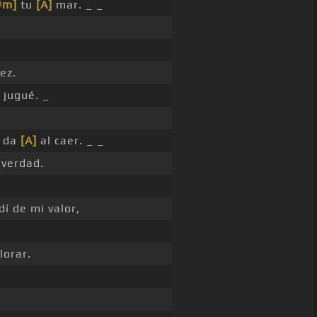
#m]
tu
[A]
mar. _ _
ez.
 jugué. _
e da
[A]
al caer. _ _
 verdad.
í de mi valor,
lorar.