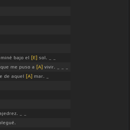
miné bajo el
[E]
sol. _ _
a que me puso a
[A]
vivir. _ _ _
de de aquel
[A]
mar. _
ajedrez. _ _
legué.