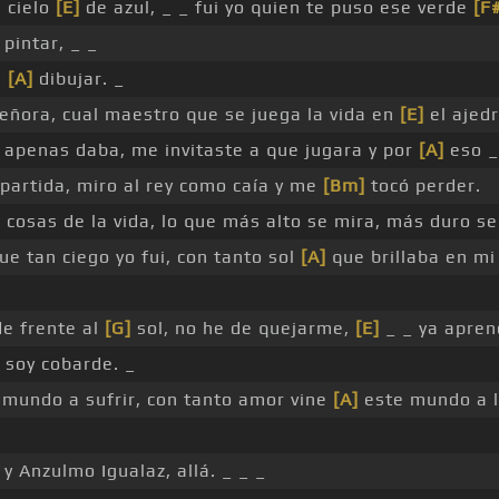
 cielo
[E]
de azul, _ _ fui yo quien te puso ese verde
[F
pintar, _ _
e
[A]
dibujar. _
eñora, cual maestro que se juega la vida en
[E]
el ajedr
 apenas daba, me invitaste a que jugara y por
[A]
eso _
a partida, miro al rey como caía y me
[Bm]
tocó perder.
 cosas de la vida, lo que más alto se mira, más duro s
e tan ciego yo fui, con tanto sol
[A]
que brillaba en mi
de frente al
[G]
sol, no he de quejarme,
[E]
_ _ ya aprend
soy cobarde. _
mundo a sufrir, con tanto amor vine
[A]
este mundo a l
 y Anzulmo Igualaz, allá. _ _ _