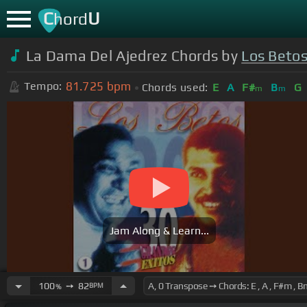
C
U
hord
La Dama Del Ajedrez Chords by
Los Beto
81.725
bpm
Tempo:
Chords used:
E
A
F#
B
G
m
m
Jam Along & Learn...
100
➙
82
BPM
%