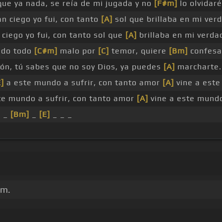
que ya nada, se reía de mi jugada y no
[F#m]
lo olvidaré
n ciego yo fui, con tanto
[A]
sol que brillaba en mi verd
ciego yo fui, con tanto sol que
[A]
brillaba en mi verda
ndo todo
[C#m]
malo por
[C]
temor, quiere
[Bm]
confesa
ón, tú sabes que no soy Dios, ya puedes
[A]
marcharte.
E]
a este mundo a sufrir, con tanto amor
[A]
vine a este
te mundo a sufrir, con tanto amor
[A]
vine a este mundo 
]
_
[Bm]
_
[E]
_ _ _
um.