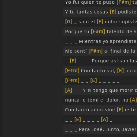
Yo fui quien te puso
[F#m]
tu
Y tu tantas cosas
[E]
pudiste 
[G]
_ solo el
[E]
dolor supist
Porque tu
[F#m]
talento de s
_ _ _ Mientras yo aprendiste
Me sentí
[F#m]
al final de l
_
[E]
_ _ _ Porque así son las
[F#m]
Con tanto sol,
[E]
porqu
[F#m]
_ _
[E]
_ _ _ _ _
[A]
_ _ Y si tengo que morir 
nunca le temí el dolor, no
[A]
Con tanto amor vine
[E]
este 
_ _
[E]
_ _ _ _
[A]
_
_ _ _ Para José, Junto, Javier