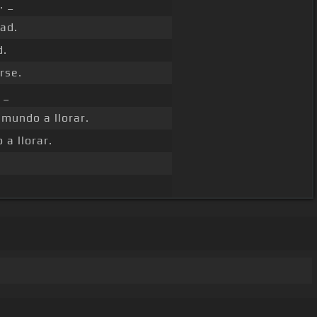
. _
ad.
d.
rse.
 _
 mundo a llorar.
a llorar.