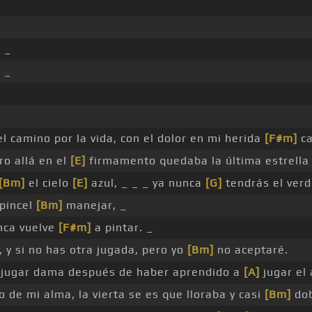
 _
 _
l camino por la vida, con el dolor en mi herida
[F#m]
ca
ro allá en el
[E]
firmamento quedaba la última estrell
[Bm]
el cielo
[E]
azul, _ _ _ ya nunca
[G]
tendrás el ver
pincel
[Bm]
manejar, _
ca vuelve
[F#m]
a pintar. _
, y si no has otra jugada, pero yo
[Bm]
no aceptaré.
a jugar dama después de haber aprendido a
[A]
jugar el 
 de mi alma, la vierta se es que lloraba y casi
[Bm]
dob