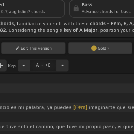
ed
Bass
s 6,7,aug,hdim7 chords
Advance chords for bass
chords
, familiarize yourself with these
chords - F#m, E, A
 82
. Considering the song's
key of A Major
, position your
Edit
This Version
Gold
.
A
+0
Key:
_
encio es mi palabra, ya puedes
[F#m]
imaginarte que si
e tuve solo el camino, que tuve mi propio paso, vi qui