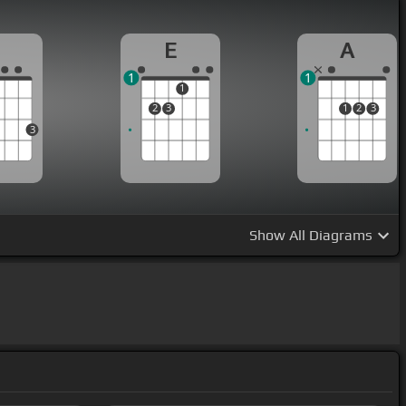
G
E
A
1
1
1
2
3
1
2
3
3
Show
All Diagrams