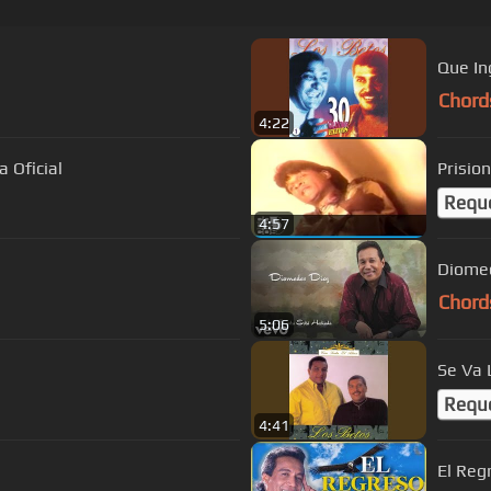
Que In
Chord
4:22
 Oficial
Prision
Requ
4:57
Diomed
Chord
5:06
Se Va 
Requ
4:41
El Reg