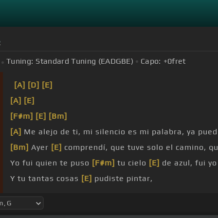
s
Tuning:
Standard Tuning (EADGBE)
Capo:
+0
fret
[A]
[D]
[E]
[A]
[E]
[F#m]
[E]
[Bm]
[A]
Me alejo de ti, mi silencio es mi palabra, ya pue
[Bm]
Ayer
[E]
comprendí, que tuve solo el camino, qu
Yo fui quien te puso
[F#m]
tu cielo
[E]
de azul, fui y
Y tu tantas cosas
[E]
pudiste pintar,
[G]
solo el
[E]
dolor supiste
[A]
dibujar.