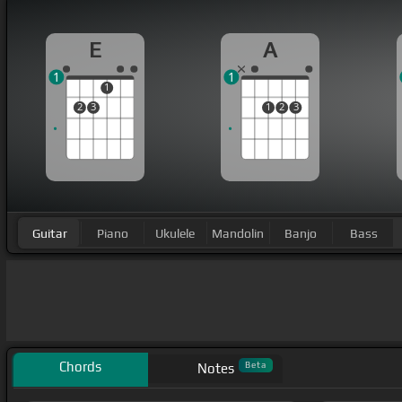
E
A
1
1
1
2
3
1
2
3
Guitar
Piano
Ukulele
Mandolin
Banjo
Bass
Chords
Beta
Notes