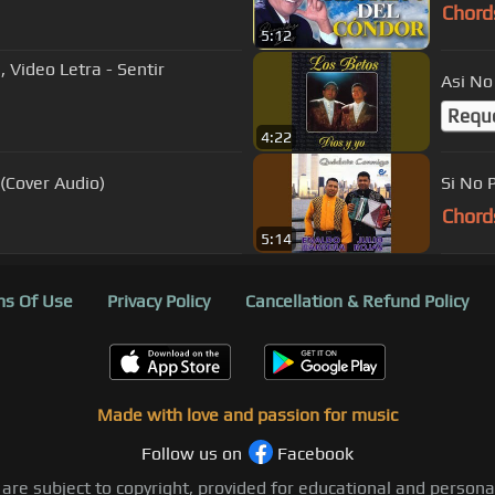
Chord
5:12
 Video Letra - Sentir
Asi No
Requ
4:22
(Cover Audio)
Si No 
Chord
5:14
s Of Use
Privacy Policy
Cancellation & Refund Policy
Made with love and passion for music
Follow us on
Facebook
 are subject to copyright, provided for educational and person