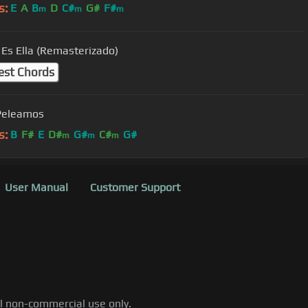
s:
E
A
B
D
C#
G#
F#
m
m
m
 Es Ella (Remasterizado)
est Chords
Peleamos
s:
B
F#
E
D#
G#
C#
G#
m
m
m
User Manual
Customer Support
al non-commercial use only.