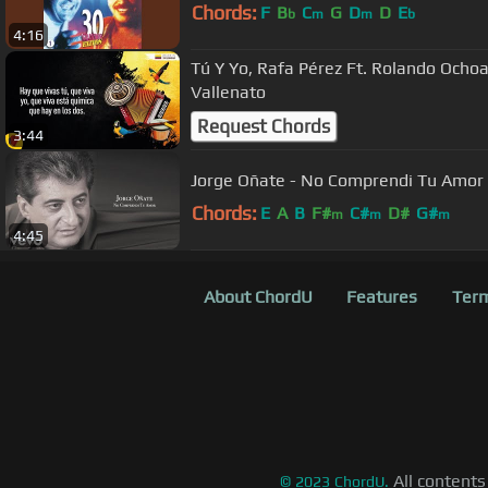
Chords:
F
B
C
G
D
D
E
b
m
m
b
4:16
Tú Y Yo, Rafa Pérez Ft. Rolando Ochoa,
Vallenato
Request Chords
3:44
Jorge Oñate - No Comprendi Tu Amor 
Chords:
E
A
B
F#
C#
D#
G#
m
m
m
4:45
About ChordU
Features
Term
All contents
©
2023
ChordU.