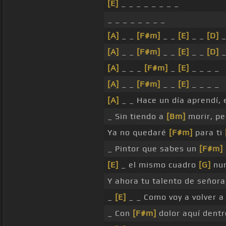
[E]
_ _ _ _ _ _ _ _
_ _ _ _ _ _ _ _
[A]
_ _
[F#m]
_ _
[E]
_ _
[D]
_
[A]
_ _
[F#m]
_ _
[E]
_ _
[D]
_
[A]
_ _ _
[F#m]
_
[E]
_ _ _ _
[A]
_ _
[F#m]
_ _
[E]
_ _ _ _
[A]
_ _ Hace un día aprendí, e
_ Sin tiendo a
[Bm]
morir, pe
Ya no quedaré
[F#m]
para ti
_ Pintor que sabes un
[F#m]
[E]
_ el mismo cuadro
[G]
nun
Y ahora tu talento de señora
_
[E]
_ _ Como voy a volver 
_ Con
[F#m]
dolor aquí dentro