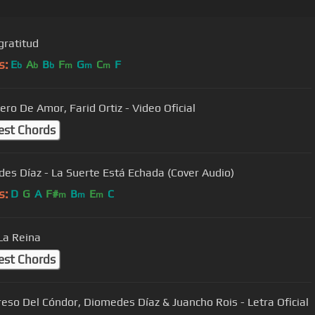
gratitud
s:
E
A
B
F
G
C
F
b
b
b
m
m
m
ero De Amor, Farid Ortiz - Video Oficial
est Chords
es Díaz - La Suerte Está Echada (Cover Audio)
s:
D
G
A
F#
B
E
C
m
m
m
La Reina
est Chords
reso Del Cóndor, Diomedes Díaz & Juancho Rois - Letra Oficial