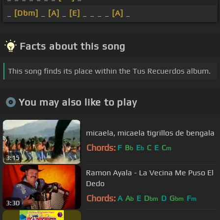
_
[Dbm]
_
[A]
_
[E]
_ _ _ _
[A]
_
Facts about this song
This song finds its place within the Tus Recuerdos album.
You may also like to play
micaela, micaela tigrillos de bengala
Chords:
F
B
E
C
E
C
b
b
m
3:15
Ramon Ayala - La Vecina Me Puso El
Dedo
Chords:
A
A
E
D
D
G
F
b
bm
bm
m
3:30