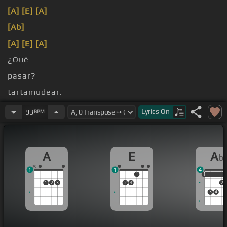
[A]
[E]
[A]
[Ab]
[A]
[E]
[A]
¿Qué
pasar?
tartamudear.
¿Qué
Lyrics
On
93
BPM
A
E
A
b
1
1
4
1
1
1
1
2
3
2
3
2
3
4