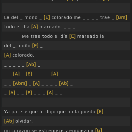
_ _ _ _ _ _
La del _ moño _
[E]
colorado me _ _ _ _ trae _
[Bm]
todo el día
[A]
mareado. _ _ _
_ _ _ _ Me trae todo el día
[E]
mareado la _ _ _ _ _
del _ moño
[F]
_
[A]
colorado.
_ _ _ _ _
[Ab]
_
_ _
[A]
_
[E]
_ _ _ _
[A]
_
_ _
[Abm]
_
[A]
_ _ _ _
[Ab]
_
_
[A]
_ _
[E]
_ _ _
[A]
_ _
_ _ _ _ _ _ _ _
Ya parece que le digo que no la puedo
[E]
[Ab]
olvidar,
mi corazón se estremece y empiezo a
[G]
_