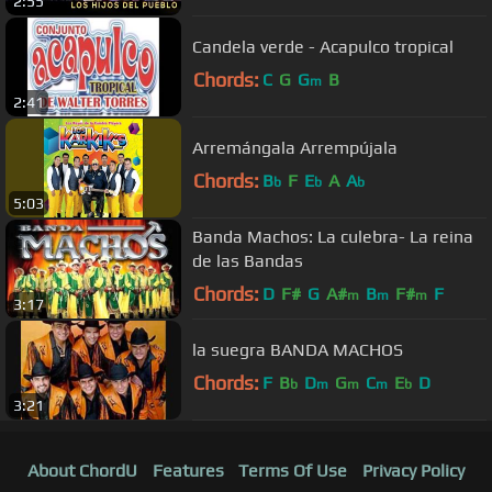
2:55
Candela verde - Acapulco tropical
Chords:
C
G
G
B
m
2:41
Arremángala Arrempújala
Chords:
B
F
E
A
A
b
b
b
5:03
Banda Machos: La culebra- La reina
de las Bandas
Chords:
D
F#
G
A#
B
F#
F
m
m
m
3:17
la suegra BANDA MACHOS
Chords:
F
B
D
G
C
E
D
b
m
m
m
b
3:21
About ChordU
Features
Terms Of Use
Privacy Policy