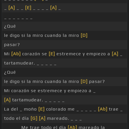
_
[A]
_ _
[E]
_ _ _ _
[A]
_
_ _ _ _ _ _ _
¿Qué
le digo si la miro cuando la miro
[D]
pasar?
Mi
[Ab]
corazón se
[E]
estremece y empiezo a
[A]
_
tartamudear. _ _ _ _ _
¿Qué
le digo si la miro cuando la miro
[D]
pasar?
Mi corazón se estremece y empiezo a _
[A]
tartamudear. _ _ _ _ _
La del _ moño
[E]
colorado me _ _ _ _ _
[Ab]
trae _
todo el día
[G]
[A]
mareado. _ _ _
_ _ _ _ Me trae todo el día
[Ab]
mareado la _ _ _ _