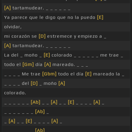
[A]
tartamudear. _ _ _ _ _ _
Ya parece que le digo que no la puedo
[E]
olvidar,
mi corazón se
[D]
estremece y empiezo a _
[A]
tartamudear. _ _ _ _ _ _
La del _ moño _
[E]
colorado _ _ _ _ _ _ me trae _
todo el
[Gm]
día
[A]
mareado. _ _ _
_ _ _ _ Me trae
[Gbm]
todo el día
[E]
mareado la _
_ _ _ _ del
[D]
_ moño
[A]
colorado.
_ _ _ _ _ _
[Ab]
_ _
[A]
_ _
[E]
_ _ _ _
[A]
_
_ _ _ _ _ _ _
[Ab]
_
_
[A]
_ _
[E]
_ _ _ _
[A]
_
_ _ _ _ _ _ _
[Ab]
_