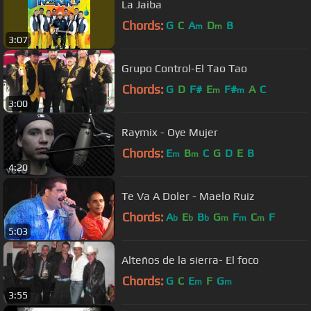
La Jaiba
Chords:
G
C
A
D
B
m
m
3:07
Grupo Control-El Tao Tao
Chords:
G
D
F#
E
F#
A
C
m
m
3:00
Raymix - Oye Mujer
Chords:
E
B
C
G
D
E
B
m
m
4:20
Te Va A Doler - Maelo Ruiz
Chords:
A
E
B
G
F
C
F
b
b
b
m
m
m
5:03
Alteños de la sierra- El foco
Chords:
G
C
E
F
G
m
m
3:55