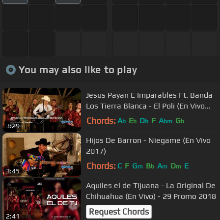
You may also like to play
Jesus Payan E Imparables Ft. Banda
Los Tierra Blanca - El Poli (En Vivo
2018)
Chords:
A
E
D
F
A
G
b
b
b
bm
b
3:29
Hijos De Barron - Niegame (En Vivo
2017)
Chords:
C
F
G
B
A
D
E
m
b
m
m
3:45
Aquiles el de Tijuana - La Original De
Chihuahua (En Vivo) - 29 Promo 2018
Request Chords
2:41