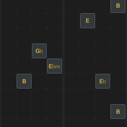
B
E
G
b
E
bm
B
E
b
B