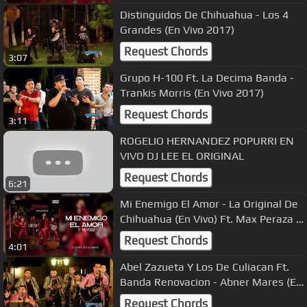
Distinguidos De Chihuahua - Los 4
Grandes (En Vivo 2017)
Request Chords
3:07
Grupo H-100 Ft. La Decima Banda -
Trankis Morris (En Vivo 2017)
Request Chords
3:11
ROGELIO HERNANDEZ POPURRI EN
VIVO DJ LEE EL ORIGINAL
Request Chords
6:21
Mi Enemigo El Amor - La Original De
Chihuahua (En Vivo) Ft. Max Peraza -
29 Promo 2018
Request Chords
4:01
Abel Zazueta Y Los De Culiacan Ft.
Banda Renovacion - Abner Mares (En
Vivo 2017)
Request Chords