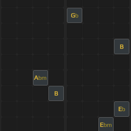
G
b
B
A
bm
B
E
b
E
bm