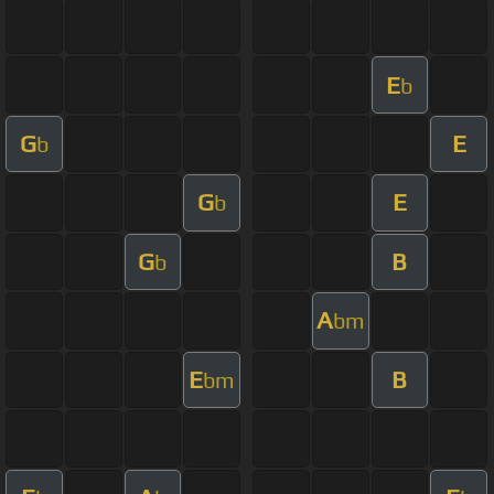
E
b
G
E
b
G
E
b
G
B
b
A
bm
E
B
bm