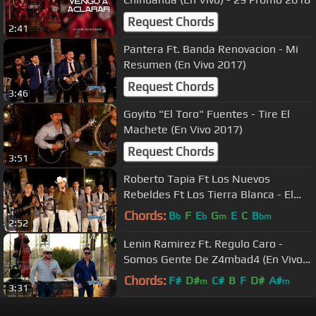
Request Chords
2:41
Pantera Ft. Banda Renovacion - Mi
Resumen (En Vivo 2017)
Request Chords
3:46
Goyito "El Toro" Fuentes - Tire El
Machete (En Vivo 2017)
Request Chords
3:51
Roberto Tapia Ft Los Nuevos
Rebeldes Ft Los Tierra Blanca - El
Cumpl34ños Del M0ch0m0 (En Vivo
Chords:
B
F
E
G
E
C
B
b
b
m
bm
2:52
2018)
Lenin Ramirez Ft. Regulo Caro -
Somos Gente De Z4mbad4 (En Vivo
2017)
Chords:
F#
D#
C#
B
F
D#
A#
m
m
3:31