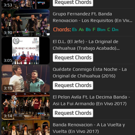
Request Chords
3:53
Grupo Fernandez Ft. Banda
Renovacion - Los Requisitos (En Vivo
2017)
Chords:
E
A
B
F
B
C
D
b
b
b
bm
m
3:10
El D.L. (El Jefe) - La Original de
Chihuahua (Trabajo Acabado)
CORRIDOS 2015
Request Chords
3:05
Quédate Conmigo Ésta Noche - La
Original de Chihuahua (2016)
Request Chords
3:19
El Pelon Avila Ft. La Decima Banda -
Asi La Fui Armando (En Vivo 2017)
Request Chords
3:14
Banda Renovacion - A La Vuelta y
Vuelta (En Vivo 2017)