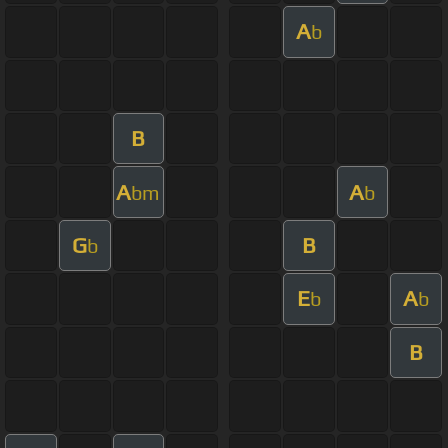
A
b
B
A
A
bm
b
G
B
b
E
A
b
b
B