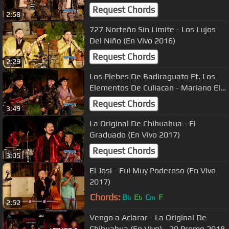
Request Chords
2:58
727 Norteño Sin Limite - Los Lujos
Del Niño (En Vivo 2016)
Request Chords
2:29
Los Plebes De Badiraguato Ft. Los
Elementos De Culiacan - Mariano El
14 (En Vivo 2017)
Request Chords
3:49
La Original De Chihuahua - El
Graduado (En Vivo 2017)
Request Chords
3:05
El Josi - Fui Muy Poderoso (En Vivo
2017)
Chords:
B
E
C
F
b
b
m
2:52
Vengo a Aclarar - La Original De
Chihuahua (En Vivo) - 29 Promo 2018