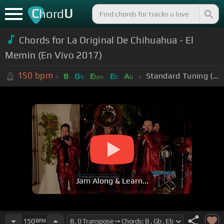
C
U
hord
Chords for La Original De Chihuahua - El
Memin (En Vivo 2017)
150
bpm
Standard Tuning (EADGBE)
B
G
E
E
A
b
bm
b
b
Jam Along & Learn...
150
BPM