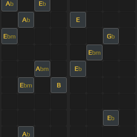
A
E
b
b
A
E
b
E
G
bm
b
E
bm
A
E
bm
b
E
B
bm
E
b
A
b