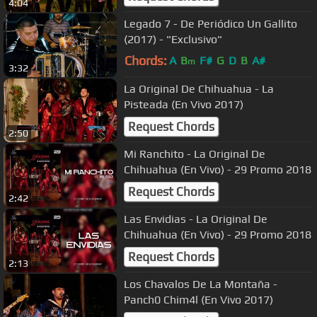
4:04
Legado 7 - De Periódico Un Gallito
(2017) - "Exclusivo"
Chords:
A
B
F#
G
D
B
A#
m
3:32
La Original De Chihuahua - La
Pisteada (En Vivo 2017)
Request Chords
2:50
Mi Ranchito - La Original De
Chihuahua (En Vivo) - 29 Promo 2018
Request Chords
2:42
Las Envidias - La Original De
Chihuahua (En Vivo) - 29 Promo 2018
Request Chords
2:13
Los Chavalos De La Montaña -
Panch0 Chim4l (En Vivo 2017)