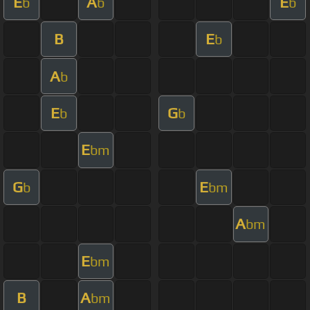
E
A
E
b
b
b
B
E
b
A
b
E
G
b
b
E
bm
G
E
b
bm
A
bm
E
bm
B
A
bm