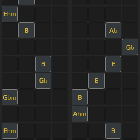
E
bm
B
A
b
G
b
B
E
G
E
b
G
B
bm
A
bm
E
B
bm