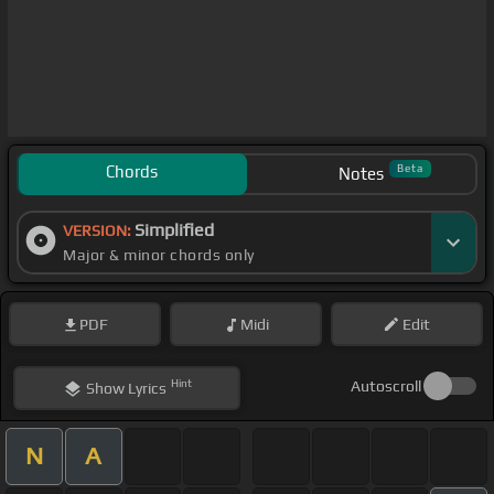
Chords
Beta
Notes
Simplified
VERSION:
Major & minor chords only
PDF
Midi
Edit
Hint
Autoscroll
Show
Lyrics
N
A