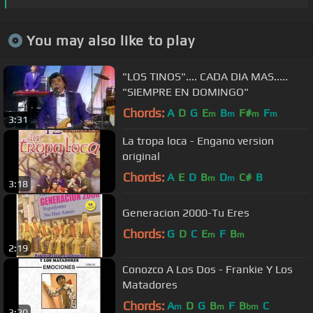
You may also like to play
"LOS TINOS".... CADA DIA MAS.....
"SIEMPRE EN DOMINGO"
Chords:
A
D
G
E
B
F#
F
m
m
m
m
3:31
La tropa loca - Engano version
original
Chords:
A
E
D
B
D
C#
B
m
m
3:18
Generacion 2000-Tu Eres
Chords:
G
D
C
E
F
B
m
m
2:19
Conozco A Los Dos - Frankie Y Los
Matadores
Chords:
A
D
G
B
F
B
C
m
m
bm
3:20