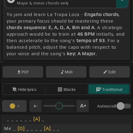
Major & minor chords only
To jam and learn La Tropa Loca -
Engaño chords
,
your primary focus should be mastering these
chords sequence: E, A, D, A, Bm and A
. A strategic
approach would be to train at
46 BPM
initially, and
then accelerate to the song's
tempo of 93
. For a
balanced pitch, adjust the capo with respect to
your voice and the song's
key: A Major
.
PDF
Midi
Edit
Hide lyrics
Blocks
Traditional
Autoscroll
_ _ _ _ _ _
[A]
_
Me _
[D]
_ _ _ _
[A]
_ _