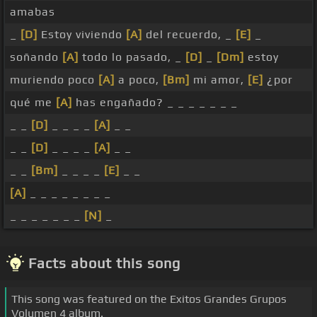
amabas
_
[D]
Estoy viviendo
[A]
del recuerdo, _
[E]
_
soñando
[A]
todo lo pasado, _
[D]
_
[Dm]
estoy
muriendo poco
[A]
a poco,
[Bm]
mi amor,
[E]
¿por
qué me
[A]
has engañado? _ _ _ _ _ _ _
_ _
[D]
_ _ _ _
[A]
_ _
_ _
[D]
_ _ _ _
[A]
_ _
_ _
[Bm]
_ _ _ _
[E]
_ _
[A]
_ _ _ _ _ _ _ _
_ _ _ _ _ _ _
[N]
_
Facts about this song
This song was featured on the Exitos Grandes Grupos
Volumen 4 album.