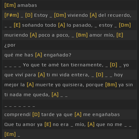
[Em]
amabas
[F#m]
_
[D]
Estoy _
[Dm]
viviendo
[A]
del recuerdo,
_ _
[E]
soñando todo
[A]
lo pasado, _ estoy _
[Dm]
muriendo
[A]
poco a poco, _
[Bm]
amor mío,
[E]
¿por
qué me has
[A]
engañado?
_ _ _ _ Yo que te amé tan tiernamente, _
[D]
_ yo
que viví para
[A]
ti mi vida entera, _
[D]
_ _ hoy
mejor la
[A]
muerte yo quisiera, porque
[Bm]
ya sin
ti nada me queda,
[A]
_ _
_ _ _ _ _ _ _
comprendí
[D]
tarde ya que
[A]
me engañabas
Que tu amor ya
[E]
no era _ mío,
[A]
que no me _ _
[Em]
_