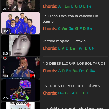
Chords:
A
E
B
G
D
E
F#
m
m
3:14
La Tropa Loca con la canción Un
Sueño
Chords:
C
A
D
G
F
D
E
m
m
m
3:23
vestido mojado - Octavio
Chords:
E
A
D
B
F#
B
G#
m
m
3:01
NO DEBES LLORAR-LOS SOLITARIOS
Chords:
A
D
E
B
D
C
G
m
m
m
m
4:01
LA TROPA LOCA Punto Final.wmv
Chords:
D
G
A
F
C
E
D
m
m
2:54
Los Polifaceticos -Cuatro Lagrimas