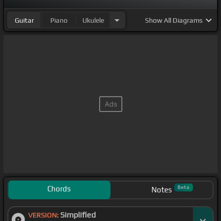
Guitar
Piano
Ukulele
Show
All Diagrams
Chords
Beta
Notes
Simplified
VERSION: