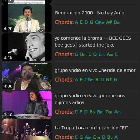
Generacion 2000 - No hay Amor
Chords:
A
E
D
G
C#
A#
B
m
m
4:20
yo comence la broma ---BEE GEES
bee gess I started the joke
Chords:
G
B
C
D
E
A
E
m
m
m
3:18
grupo yndio en vivo...herida de amor
Chords:
A
E
C#
B
D
G#
G
m
4:08
grupo yndio en vivo ,porque nos
dijimos adios
Chords:
C
F
D
B
G
D
A
b
m
m
m
3:18
La Tropa Loca con la canción "El"
Chords:
C
G
A
D
D
B
A
m
m
b