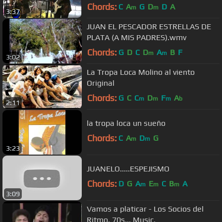
Chords:
C
A
G
D
D
A
m
m
3:37
JUAN EL PESCADOR ESTRELLAS DE
PLATA (A MIS PADRES).wmv
Chords:
G
D
C
D
A
B
F
m
m
3:02
La Tropa Loca Molino al viento
Original
Chords:
G
C
C
D
F
A
m
m
m
b
2:11
la tropa loca un sueño
Chords:
C
A
D
G
m
m
3:23
JUANELO.....ESPEJISMO
Chords:
D
G
A
E
C
B
A
m
m
m
3:09
Vamos a platicar - Los Socios del
Ritmo. 70s... Music.