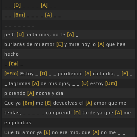
_ _
[D]
_ _ _ _
[A]
_ _
_ _
[Bm]
_ _ _ _
[A]
_ _
_ _ _ _ _ _ _
pedí
[D]
nada más, no te
[A]
_
burlarás de mi amor
[E]
y mira hoy lo
[A]
que has
hecho
_
[C#]
_
[F#m]
Estoy _
[D]
_ _ perdiendo
[A]
cada día, _
[E]
_
_ lágrimas
[A]
de mis ojos, _ _
[D]
estoy
[Dm]
pidiendo
[A]
noche y día
Que ya
[Bm]
me
[E]
devuelvas el
[A]
amor que me
tenías, _ _ _ _ _ comprendí
[D]
tarde ya que
[A]
me
engañabas
Que tu amor ya
[E]
no era mío, que
[A]
no me _ _