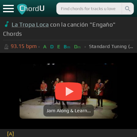
C
U
hord
La Tropa Loca
con la canción "Engaño"
Chords
93.15
bpm
Standard Tuning (EADGBE)
A
D
E
B
D
m
m
Jam Along & Learn...
[A]