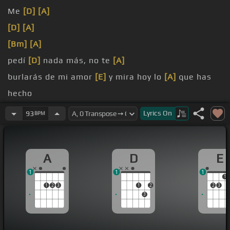
Me
[D]
[A]
[D]
[A]
[Bm]
[A]
pedí
[D]
nada más, no te
[A]
burlarás de mi amor
[E]
y mira hoy lo
[A]
que has
hecho
[F#m]
Estoy
[D]
perdiendo
[A]
cada día,
[E]
Lyrics
On
93
BPM
lágrimas
[A]
de mis ojos,
[D]
estoy
[Dm]
pidiendo
[A]
noche y día
A
D
E
tenías, comprendí
[D]
tarde ya que
[A]
me
1
1
1
engañabas
1
1
2
3
1
2
2
3
3