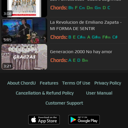
Chords:
B
F
C
D
G
D
C
b
m
m
m
3:08
La Revolucion de Emiliano Zapata -
MI FORMA DE SENTIR
Chords:
B
E
C#
A
G#
F#
C#
m
m
m
5:05
Generacion 2000 No hay amor
Chords:
A
E
D
B
m
3:21
About ChordU
Features
Terms Of Use
Privacy Policy
Cancellation & Refund Policy
User Manual
Customer Support