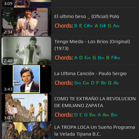
3:09
El ultimo beso _ (Oficial) Polo
Chords:
B
E
C#
A
G#
G
A
m
m
2:34
Tengo Miedo - Los Bríos (Original)
(1973)
Chords:
A
D
E
G
B
B
F#
m
m
m
2:40
La Ultima Canción - Paulo Sergio
Chords:
G
C
D
F
B
G
A
m
m
b
b
3:43
COMO TE EXTRAÑO LA REVOLUCION
DE EMILIANO ZAPATA
Chords:
D
C
G
E
A
A
B
m
m
m
3:03
LA TROPA LOCA Un Sueño Programa
la Velada Tijiana B.C.