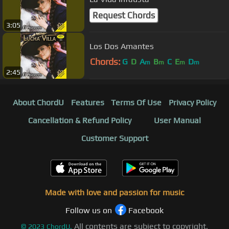
Request Chords
3:05
Los Dos Amantes
Chords:
G
D
A
B
C
E
D
m
m
m
m
2:45
About ChordU
Features
Terms Of Use
Privacy Policy
Cancellation & Refund Policy
User Manual
Customer Support
Made with love and passion for music
Follow us on
Facebook
All contents are subject to copyright,
©
2023
ChordU.