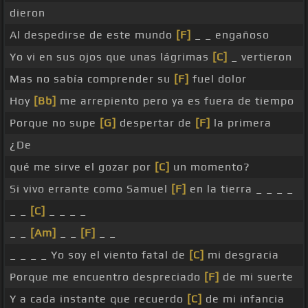
dieron
Al despedirse de este mundo
[F]
_ _ engañoso
Yo vi en sus ojos que unas lágrimas
[C]
_ vertieron
Mas no sabía comprender su
[F]
fuel dolor
Hoy
[Bb]
me arrepiento pero ya es fuera de tiempo
Porque no supe
[G]
despertar de
[F]
la primera
¿De
qué me sirve el gozar por
[C]
un momento?
Si vivo errante como Samuel
[F]
en la tierra _ _ _ _
_ _
[C]
_ _ _ _
_ _
[Am]
_ _
[F]
_ _
_ _ _ _ Yo soy el viento fatal de
[C]
mi desgracia
Porque me encuentro despreciado
[F]
de mi suerte
Y a cada instante que recuerdo
[C]
de mi infancia