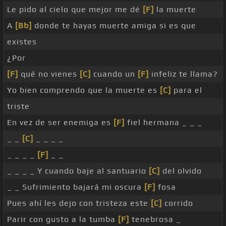
Le pido al cielo que mejor me dé
[F]
la muerte
A
[Bb]
donde te hayas muerte amiga si es que
existes
¿Por
[F]
qué no vienes
[C]
cuando un
[F]
infeliz te llama?
Yo bien comprendo que la muerte es
[C]
para el
triste
En vez de ser enemiga es
[F]
fiel hermana _ _ _
_ _
[C]
_ _ _ _
_ _ _ _
[F]
_ _
_ _ _ _ Y cuando baje al santuario
[C]
del olvido
_ _ Sufrimiento bajará mi oscura
[F]
fosa
Pues ahí les dejo con tristeza este
[C]
corrido
Parir con gusto a la tumba
[F]
tenebrosa _