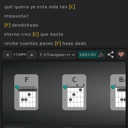
qué quiero yo esta vida tan
[C]
impausta?
[F]
desdichado
eterno creo
[C]
que basta
recibe cuantos pasos
[F]
haya dado
Desde
[Bb]
mi cuna para mí han sido tormentos
Lyrics
On
113
BPM
F
C
B
b
1
1
1
1
1
1
1
1
1
1
1
2
2
3
4
3
2
3