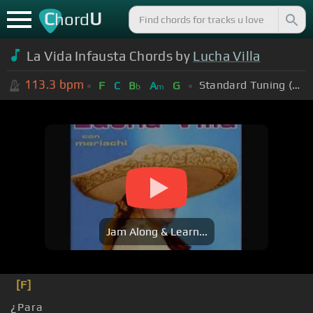
C
U
hord
La Vida Infausta Chords by
Lucha Villa
113.3
bpm
Standard Tuning (EADGBE)
F
C
B
A
G
b
m
Jam Along & Learn...
[F]
¿Para