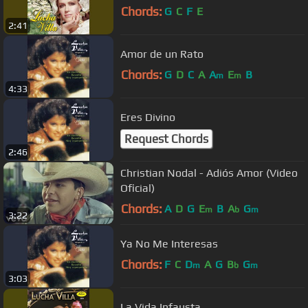
Chords:
G
C
F
E
2:41
Amor de un Rato
Chords:
G
D
C
A
A
E
B
m
m
4:33
Eres Divino
Request Chords
2:46
Christian Nodal - Adiós Amor (Video
Oficial)
Chords:
A
D
G
E
B
A
G
m
b
m
3:22
Ya No Me Interesas
Chords:
F
C
D
A
G
B
G
m
b
m
3:03
La Vida Infausta