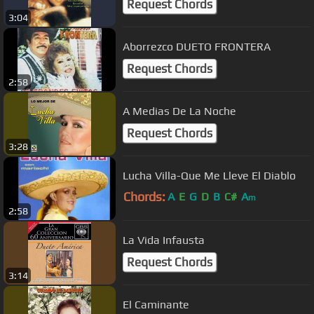
Request Chords
3:04
Aborrezco DUETO FRONTERA
Request Chords
2:58
A Medias De La Noche
Request Chords
3:28
Lucha Villa-Que Me Lleve El Diablo
Chords:
A
E
G
D
B
C#
A
m
2:58
La Vida Infausta
Request Chords
3:14
El Caminante