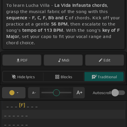
To learn Lucha Villa -
La Vida Infausta chords
,
grasp the musical fabric of the song with this
sequence - F, C, F, Bb and C
of chords. Kick off your
practice at a gentle
56 BPM
, then escalate to the
song's
tempo of 113 BPM
. With the song's
key of F
Major
, set your capo to fit your vocal range and
chord choice.
PDF
Midi
Edit
Hide lyrics
Blocks
Traditional
Autoscroll
_ _ _
[F]
_ _ _
_ _ _ _ _ _
_ _ _ _ _ _