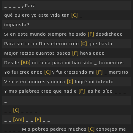
_ _ _ _ ¿Para
qué quiero yo esta vida tan
[C]
_
impausta?
Si en este mundo siempre he sido
[F]
desdichado
Para sufrir un Dios eterno creo
[C]
que basta
Mejor recibe cuantos pasos
[F]
haya dado
Desde
[Bb]
mi cuna para mí han sido _ tormentos
Yo fui creciendo
[C]
y fui creciendo mi
[F]
_ martirio
Vencé en amores y nunca
[C]
logré mi intento
Y mis palabras creo que nadie
[F]
las ha oído _ _ _
_
_ _
[C]
_ _ _ _
_ _
[Am]
_ _
[F]
_ _
_ _ _ _ Mis pobres padres muchos
[C]
consejos me