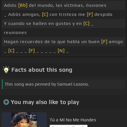
Adiós
[Bb]
del mundo, las víctimas, ilusiones
_ Adiós amigos,
[C]
con tristeza me
[F]
despido
Y cuando se hallen en gustos y en
[C]
_
reuniones
Hagan recuerdos de la que habla un buen
[F]
amigo
_
[C]
_ _ _
[F]
_ _ _ _ _
[N]
_
Facts about this song
This song was penned by Samuel Lozano.
You may also like to play
Tú a Mí No Me Hundes