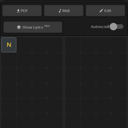
PDF
Midi
Edit
Hint
Autoscroll
Show
Lyrics
N