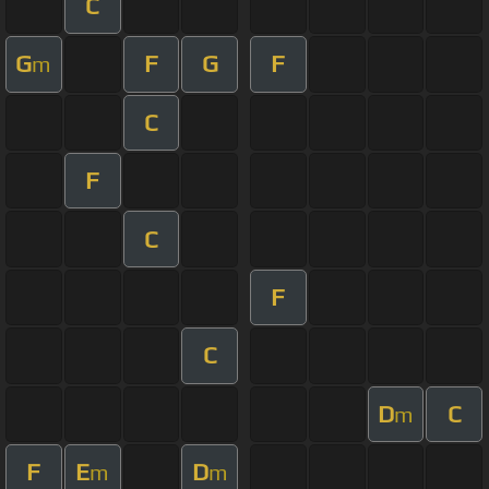
C
G
F
G
F
m
C
F
C
F
C
D
C
m
F
E
D
m
m