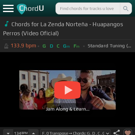
C
U
hord
Chords for La Zenda Norteña - Huapangos
Perros (Video Oficial)
133.9
bpm
Standard Tuning (EADGBE)
G
D
C
G
F
m
m
Jam Along & Learn...
134
BPM