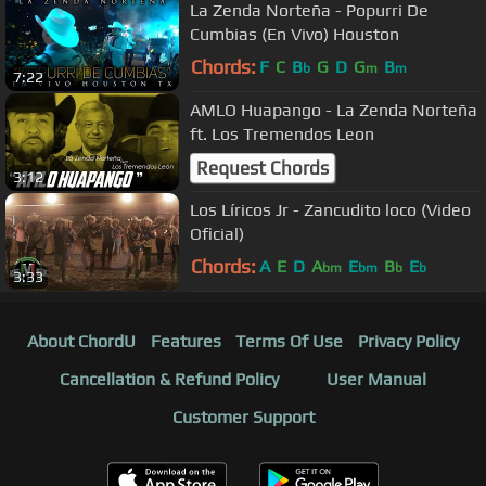
La Zenda Norteña - Popurri De
Cumbias (En Vivo) Houston
Chords:
F
C
B
G
D
G
B
b
m
m
7:22
AMLO Huapango - La Zenda Norteña
ft. Los Tremendos Leon
Request Chords
3:12
Los Líricos Jr - Zancudito loco (Video
Oficial)
Chords:
A
E
D
A
E
B
E
bm
bm
b
b
3:33
About ChordU
Features
Terms Of Use
Privacy Policy
Cancellation & Refund Policy
User Manual
Customer Support