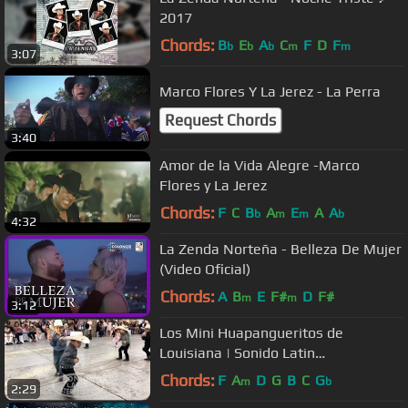
2017
Chords:
B
E
A
C
F
D
F
b
b
b
m
m
3:07
Marco Flores Y La Jerez - La Perra
Request Chords
3:40
Amor de la Vida Alegre -Marco
Flores y La Jerez
Chords:
F
C
B
A
E
A
A
b
m
m
b
4:32
La Zenda Norteña - Belleza De Mujer
(Video Oficial)
Chords:
A
B
E
F#
D
F#
m
m
3:12
Los Mini Huapangueritos de
Louisiana | Sonido Latin
Entertainment
Chords:
F
A
D
G
B
C
G
m
b
2:29