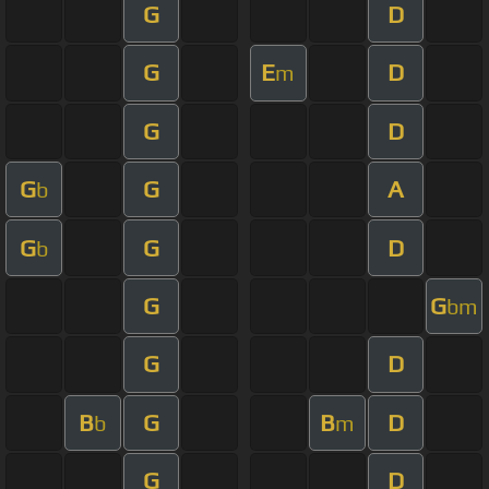
G
D
G
E
D
m
G
D
G
G
A
b
G
G
D
b
G
G
bm
G
D
B
G
B
D
b
m
G
D