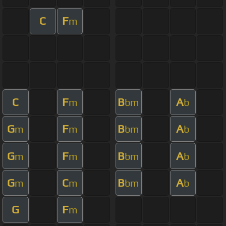
C
F
m
C
F
B
A
m
bm
b
G
F
B
A
m
m
bm
b
G
F
B
A
m
m
bm
b
G
C
B
A
m
m
bm
b
G
F
m