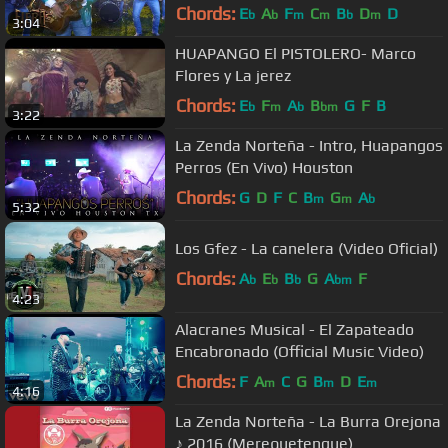
Chords:
E
A
F
C
B
D
D
b
b
m
m
b
m
3:04
HUAPANGO El PISTOLERO- Marco
Flores y La jerez
Chords:
E
F
A
B
G
F
B
b
m
b
bm
3:22
La Zenda Norteña - Intro, Huapangos
Perros (En Vivo) Houston
Chords:
G
D
F
C
B
G
A
m
m
b
5:32
Los Gfez - La canelera (Video Oficial)
Chords:
A
E
B
G
A
F
b
b
b
bm
4:23
Alacranes Musical - El Zapateado
Encabronado (Official Music Video)
Chords:
F
A
C
G
B
D
E
m
m
m
4:16
La Zenda Norteña - La Burra Orejona
♪ 2016 (Merequetengue)