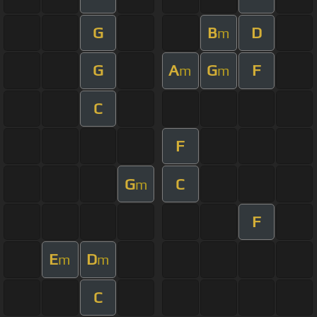
G
B
D
m
G
A
G
F
m
m
C
F
G
C
m
F
E
D
m
m
C