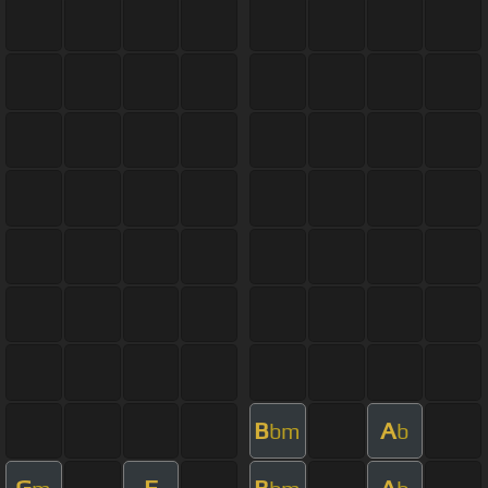
B
A
bm
b