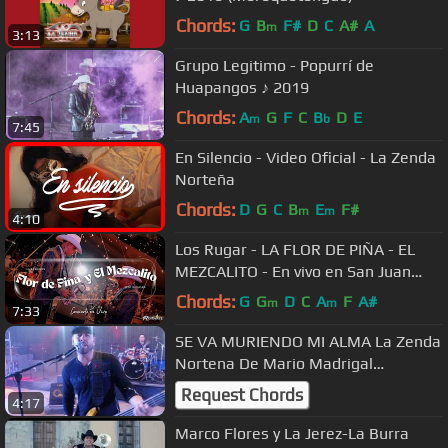
Chords:
G
B
F#
D
C
A#
A
m
3:13
Grupo Legitimo - Popurrí de
Huapangos ♪ 2019
Chords:
A
G
F
C
B
D
E
m
b
7:45
En Silencio - Video Oficial - La Zenda
Norteña
Chords:
D
G
C
B
E
F#
m
m
4:10
Los Rugar - LA FLOR DE PIÑA - EL
MEZCALITO - En vivo en San Juan
Teotihuacan
Chords:
G
G
D
C
A
F
A#
m
m
7:33
SE VA MURIENDO MI ALMA La Zenda
Nortena De Mario Madrigal
Exvocalista de Atardecer
Request Chords
4:17
Marco Flores y La Jerez-La Burra