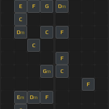
E
F
G
D
m
C
D
C
F
m
C
F
G
C
m
F
E
D
F
m
m