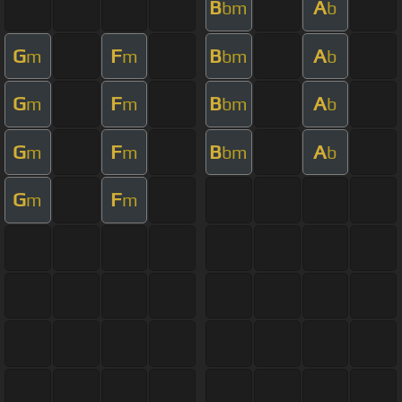
B
A
bm
b
G
F
B
A
m
m
bm
b
G
F
B
A
m
m
bm
b
G
F
B
A
m
m
bm
b
G
F
m
m