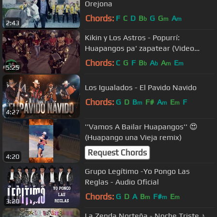
Orejona
Chords:
F
C
D
B
G
G
A
b
m
m
2:43
Kikin y Los Astros - Popurrí:
Huapangos pa' zapatear (Video
Oficial)
Chords:
C
G
F
B
A
A
E
b
b
m
m
5:25
Los Igualados - El Pavido Navido
Chords:
G
D
B
F#
A
E
F
m
m
m
4:27
''Vamos A Bailar Huapangos'' 😍
(Huapango una Vieja remix)
Request Chords
4:20
Grupo Legítimo -Yo Pongo Las
Reglas - Audio Oficial
Chords:
G
D
A
B
F#
E
m
m
m
3:20
La Zenda Norteña - Noche Triste ♪