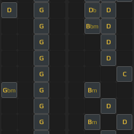
D
G
D
D
b
G
B
D
bm
G
D
G
D
G
C
G
G
B
bm
m
G
D
G
B
D
m