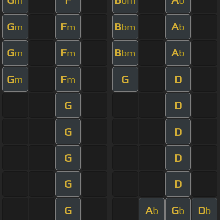
G
F
B
A
m
bm
b
G
F
B
A
m
m
bm
b
G
F
B
A
m
m
bm
b
G
F
G
D
m
m
G
D
G
D
G
D
G
D
G
A
G
D
b
b
b