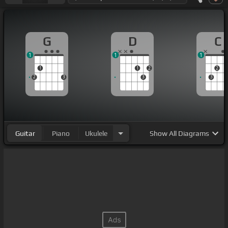
G
D
C
1
1
1
1
1
2
2
2
3
3
3
Guitar
Piano
Ukulele
Show
All Diagrams