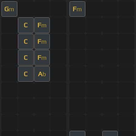
G
F
m
m
C
F
m
C
F
m
C
F
m
C
A
b