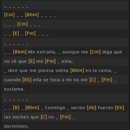
_ _ _ _ _ _
[Cm]
_ _
[Bbm]
_ _ _ _
_ _ _
[Cm]
_ _ _
_ _
[E]
_
[Fm]
_ _ _
_ _ _ _ _ _
_ _
[Bbm]
Me extraña, _ aunque me
[Cm]
diga que
no sé que
[E]
me
[Fm]
_ ama,
_ dice que me piensa solita
[Bbm]
en la cama, _
cuando
[Eb]
ella se toca a mi no me
[C]
_
[Fm]
_
exclama.
_ _ _ _ _ _
_ _
[B]
_
[Bbm]
_ Conmigo _ varios
[Ab]
fueron
[Eb]
las noches que
[C]
no _
[Fm]
_
dormimos,