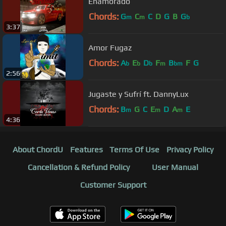
Enamorado
Chords:
G
C
C
D
G
B
G
m
m
b
3:37
Amor Fugaz
Chords:
A
E
D
F
B
F
G
b
b
b
m
bm
2:56
Jugaste y Sufrí ft. DannyLux
Chords:
B
G
C
E
D
A
E
m
m
m
4:36
About ChordU
Features
Terms Of Use
Privacy Policy
Cancellation & Refund Policy
User Manual
Customer Support