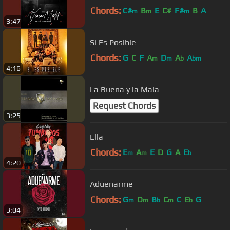
Chords:
C#
B
E
C#
F#
B
A
m
m
m
3:47
Si Es Posible
Chords:
G
C
F
A
D
A
A
m
m
b
bm
4:16
La Buena y la Mala
Request Chords
3:25
Ella
Chords:
E
A
E
D
G
A
E
m
m
b
4:20
Adueñarme
Chords:
G
D
B
C
C
E
G
m
m
b
m
b
3:04