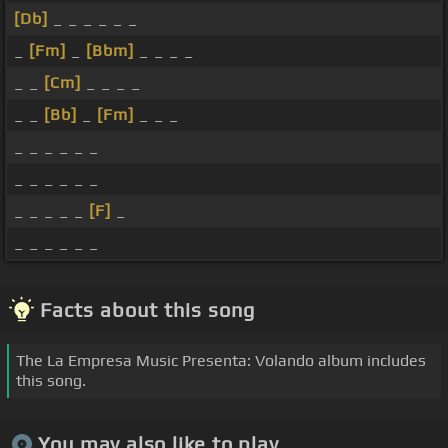
[Db]
_ _ _ _ _ _
_
[Fm]
_
[Bbm]
_ _ _ _
_ _
[Cm]
_ _ _ _
_ _
[Bb]
_
[Fm]
_ _ _
_ _ _ _ _ _
_ _ _ _ _ _
_ _ _ _ _
[F]
_
_ _ _ _ _ _
Facts about this song
The La Empresa Music Presenta: Volando album includes
this song.
You may also like to play