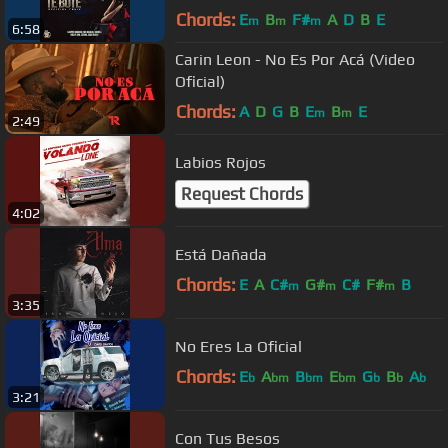
Chords:
E
B
F#
A
D
B
E
m
m
m
6:58
Carin Leon - No Es Por Acá (Video
Oficial)
Chords:
A
D
G
B
E
B
E
m
m
2:49
Labios Rojos
Request Chords
4:02
Está Dañada
Chords:
E
A
C#
G#
C#
F#
B
m
m
m
3:35
No Eres La Oficial
Chords:
E
A
B
E
G
B
A
b
bm
bm
bm
b
b
b
3:21
Con Tus Besos