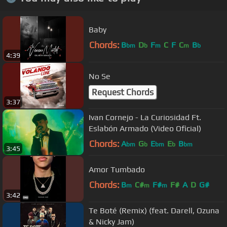
Baby
Chords:
B
D
F
C
F
C
B
bm
b
m
m
b
4:39
No Se
Request Chords
3:37
Ivan Cornejo - La Curiosidad Ft.
Eslabón Armado (Video Oficial)
Chords:
A
G
E
E
B
bm
b
bm
b
bm
3:45
Amor Tumbado
Chords:
B
C#
F#
F#
A
D
G#
m
m
m
3:42
Te Boté (Remix) (feat. Darell, Ozuna
& Nicky Jam)