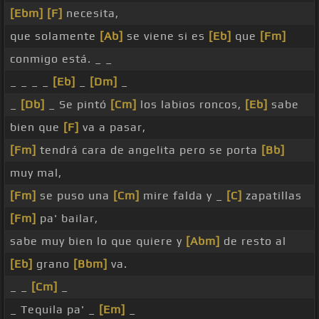
[Ebm]
[F]
necesita,
que solamente
[Ab]
se viene si es
[Eb]
que
[Fm]
conmigo está. _ _
_ _ _ _
[Eb]
_
[Dm]
_
_
[Db]
_ Se pintó
[Cm]
los labios roncos,
[Eb]
sabe
bien que
[F]
va a pasar,
[Fm]
tendrá cara de angelita pero se porta
[Bb]
muy mal,
[Fm]
se puso una
[Cm]
mire falda y _
[C]
zapatillas
[Fm]
pa' bailar,
sabe muy bien lo que quiere y
[Abm]
de resto al
[Eb]
grano
[Bbm]
va.
_ _
[Cm]
_
_ Tequila pa' _
[Em]
_