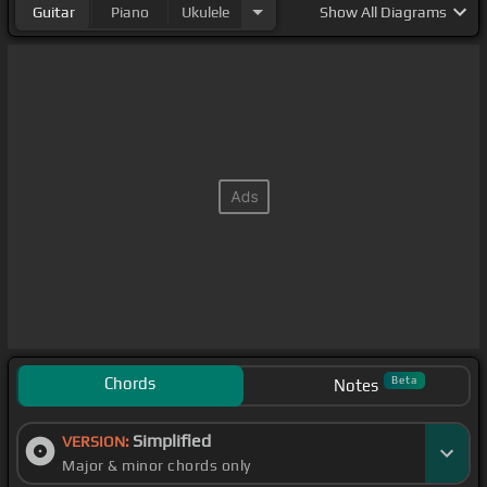
Guitar
Piano
Ukulele
Show
All Diagrams
Chords
Beta
Notes
Simplified
VERSION:
Major & minor chords only