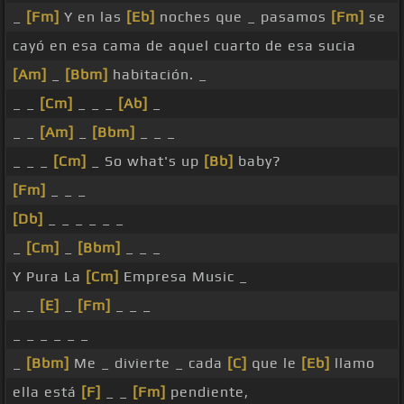
_
[Fm]
Y en las
[Eb]
noches que _ pasamos
[Fm]
se
cayó en esa cama de aquel cuarto de esa sucia
[Am]
_
[Bbm]
habitación. _
_ _
[Cm]
_ _ _
[Ab]
_
_ _
[Am]
_
[Bbm]
_ _ _
_ _ _
[Cm]
_ So what's up
[Bb]
baby?
[Fm]
_ _ _
[Db]
_ _ _ _ _ _
_
[Cm]
_
[Bbm]
_ _ _
Y Pura La
[Cm]
Empresa Music _
_ _
[E]
_
[Fm]
_ _ _
_ _ _ _ _ _
_
[Bbm]
Me _ divierte _ cada
[C]
que le
[Eb]
llamo
ella está
[F]
_ _
[Fm]
pendiente,