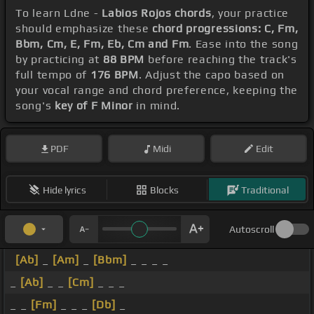
To learn Ldne -
Labios Rojos chords
, your practice
should emphasize these
chord progressions: C, Fm,
Bbm, Cm, E, Fm, Eb, Cm and Fm
. Ease into the song
by practicing at
88 BPM
before reaching the track's
full tempo of
176 BPM
. Adjust the capo based on
your vocal range and chord preference, keeping the
song's
key of F Minor
in mind.
PDF
Midi
Edit
Hide lyrics
Blocks
Traditional
Autoscroll
[Ab]
_
[Am]
_
[Bbm]
_ _ _ _
_
[Ab]
_ _
[Cm]
_ _ _
_ _
[Fm]
_ _ _
[Db]
_