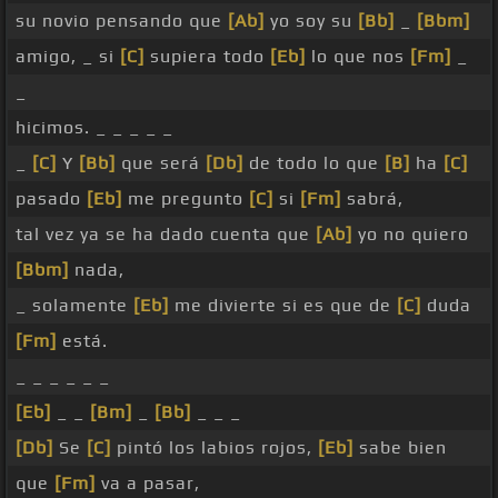
su novio pensando que
[Ab]
yo soy su
[Bb]
_
[Bbm]
amigo, _ si
[C]
supiera todo
[Eb]
lo que nos
[Fm]
_
_
hicimos. _ _ _ _ _
_
[C]
Y
[Bb]
que será
[Db]
de todo lo que
[B]
ha
[C]
pasado
[Eb]
me pregunto
[C]
si
[Fm]
sabrá,
tal vez ya se ha dado cuenta que
[Ab]
yo no quiero
[Bbm]
nada,
_ solamente
[Eb]
me divierte si es que de
[C]
duda
[Fm]
está.
_ _ _ _ _ _
[Eb]
_ _
[Bm]
_
[Bb]
_ _ _
[Db]
Se
[C]
pintó los labios rojos,
[Eb]
sabe bien
que
[Fm]
va a pasar,