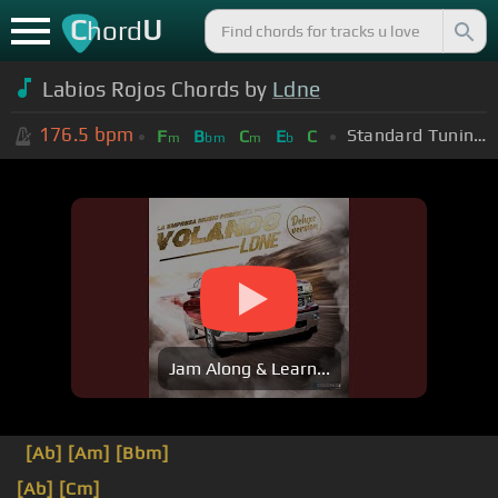
C
U
hord
Labios Rojos Chords by
Ldne
176.5
bpm
Standard Tuning (EADGBE)
F
B
C
E
C
m
bm
m
b
Jam Along & Learn...
[Ab]
[Am]
[Bbm]
[Ab]
[Cm]