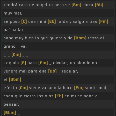
tendrá cara de angelita pero se
[Bm]
corta
[Bb]
muy mal,
se puso
[C]
una mini
[Eb]
falda y salgo a tías
[Fm]
pa' bailar,
sabe muy bien lo que quiere y de
[Bbm]
resto al
grano _ va.
_ _
[Cm]
_ _
Tequila
[E]
para
[Fm]
_ olvidar, un blonde no
vendrá mal para ella
[Bb]
_ regular,
el
[Bbm]
_
efecto
[Cm]
viene va solo la hace
[Fm]
sentir mal,
cada que cierra los ojos
[Eb]
en mi se pone a
pensar.
[Bbm]
_