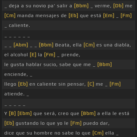
_ deja a su novio pa' salir a
[Bbm]
_ verme,
[Db]
me
[Cm]
manda mensajes de
[Eb]
que está
[Em]
_
[Fm]
_ caliente.
_ _ _ _ _ _
_ _
[Abm]
_ _
[Bbm]
Beata, ella
[Cm]
es una diabla,
el alcohol
[E]
la
[Fm]
_ prende,
le gusta hablar sucio, sabe que me _
[Bbm]
enciende, _
llego
[Eb]
en caliente sin pensar,
[C]
me _
[Fm]
atiende. _
_ _ _ _ _
Y
[B]
[Ebm]
que será, creo que
[Bbm]
a ella le está
[Eb]
gustando lo que yo le
[Fm]
puedo dar,
dice que su hombre no sabe lo que
[Cm]
ella _