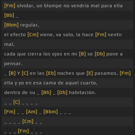
[Fm]
olvidar, un blompe no vendría mal para ella
[Bb]
_
[Bbm]
regular,
el efecto
[Cm]
viene, va solo, la hace
[Fm]
sentir
mal,
cada que cierra los ojos en mi
[B]
se
[Db]
pone a
pensar.
_
[B]
Y
[C]
en las
[Eb]
noches que
[E]
pasamos,
[Fm]
ella y yo en esa cama de aquel cuarto,
dentro de su _
[Bb]
_
[Db]
habitación.
_ _
[C]
_ _ _ _
[Fm]
_ _
[Am]
_
[Bbm]
_ _ _
_ _ _ _
[Cm]
_ _
_ _ _
[Fm]
_ _ _