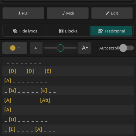
PDF
Midi
Edit
Hide lyrics
Blocks
Traditional
Autoscroll
_ _ _ _ _ _ _ _
_
[D]
_ _
[D]
_ _
[E]
_ _ _
[A]
_ _ _ _ _ _ _ _
_
[G]
_ _ _ _ _
[E]
_ _
[A]
_ _ _ _ _ _
[Ab]
_ _
[A]
_ _ _ _ _ _ _ _
_
[D]
_ _ _ _ _ _ _
_
[E]
_ _ _ _
[A]
_ _ _