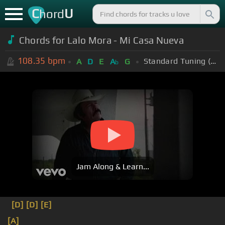
C
U
hord
Chords for
Lalo Mora - Mi Casa Nueva
108.35
bpm
Standard Tuning (EADGBE)
A
D
E
A
G
b
Jam Along & Learn...
[D]
[D]
[E]
[A]