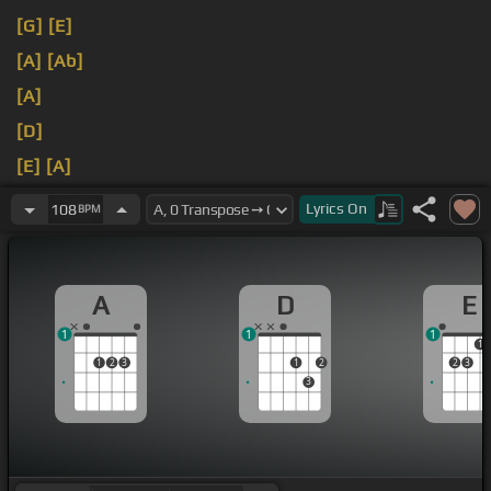
[G]
[E]
[A]
[Ab]
[A]
[D]
[E]
[A]
[E]
Lyrics
On
108
BPM
A
D
E
1
1
1
1
1
2
3
1
2
2
3
3