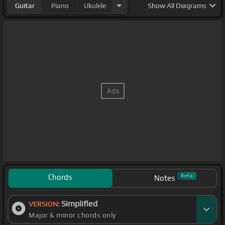
Guitar
Piano
Ukulele
Show
All Diagrams
Chords
Beta
Notes
Simplified
VERSION:
Major & minor chords only