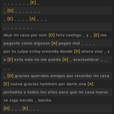
_ _ _ _ _ _ _
[E]
_
_
[D]
_ _ _ _ _ _ _
_
[E]
_ _ _ _
[A]
_ _ _
_ _ _ _ _ _ _ _
deje mi casa por vivir
[D]
feliz contigo _ y _
[E]
me
pagaste como algunas
[A]
pagan mal _ _ _ _
por tu culpa estoy viviendo donde
[D]
ahora vivo _ y
a
[E]
esta vida no me puedo
[A]
_ acostumbrar _ _
_ _
_
[D]
gracias queridos amigos por recordar mi casa
[E]
nueva gracias también por darle una
[A]
pintadita a todos los años para que mi casa nueva
se siga viendo _ bonita
[D]
_ _ _
[E]
_ _ _