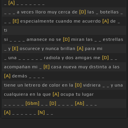
_
[A]
_ _ _ _ _ _ _
_ _ _ a veces lloro muy cerca de
[D]
las _ botellas _
_ _
[E]
especialmente cuando me acuerdo
[A]
de _
ti
si _ _ _ _ amanece no se
[D]
miran las _ _ estrellas
_ y
[E]
oscurece y nunca brillan
[A]
para mi
_ una _ _ _ _ _ _ radiola y dos amigas me
[D]
_ _
acompañan mi _
[E]
casa nueva muy distinta a las
[A]
demás _ _ _ _
tiene un letrero de color en la
[D]
vidriera _ _ y una
cualquiera en la que
[A]
ocupa tu lugar
_ _ _ _ _
[Gbm]
_ _
[D]
_ _ _ _
[Ab]
_ _ _
[A]
_ _ _ _ _ _
[N]
_ _