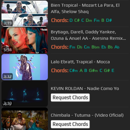
Bien Tropical - Mozart La Para, El
Alfa, Shelow Shaq
Chords:
D
C#
C
D
F
B
D#
m
m
3:19
Brytiago, Darell, Daddy Yankee,
Ozuna & Anuel AA - Asesina Remix
(Video Oficial)
Chords:
F
D
C
B
E
B
A
m
b
m
bm
b
b
b
5:38
Lalo Ebratt, Trapical - Mocca
Chords:
C#
A
B
G#
C
G#
E
m
m
3:32
KEVIN ROLDAN - Nadie Como Yo
Request Chords
3:10
Chimbala - Tutuma - (Video Oficial)
Request Chords
3:11