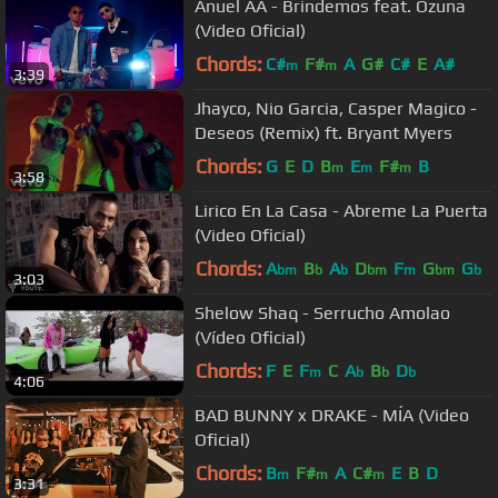
Anuel AA - Brindemos feat. Ozuna
(Video Oficial)
Chords:
C#
F#
A
G#
C#
E
A#
m
m
3:39
Jhayco, Nio Garcia, Casper Magico -
Deseos (Remix) ft. Bryant Myers
Chords:
G
E
D
B
E
F#
B
m
m
m
3:58
Lirico En La Casa - Abreme La Puerta
(Video Oficial)
Chords:
A
B
A
D
F
G
G
bm
b
b
bm
m
bm
b
3:03
Shelow Shaq - Serrucho Amolao
(Vídeo Oficial)
Chords:
F
E
F
C
A
B
D
m
b
b
b
4:06
BAD BUNNY x DRAKE - MÍA (Video
Oficial)
Chords:
B
F#
A
C#
E
B
D
m
m
m
3:31