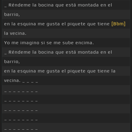
_ Réndeme la bocina que está montada en el
barrio,
en la esquina me gusta el piquete que tiene
[Bbm]
la vecina.
Yo me imagino si se me sube encima.
_ Réndeme la bocina que está montada en el
barrio,
en la esquina me gusta el piquete que tiene la
vecina. _ _ _ _
_ _ _ _ _ _ _ _
_ _ _ _ _ _ _ _
_ _ _ _ _ _ _ _
_ _ _ _ _ _ _ _
_ _ _ _ _ _ _ _