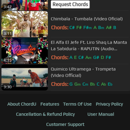
Request Chords
3:47
Chimbala - Tumbala (Video Oficial)
Chords:
C#
F#
F#
A
B
A#
B
m
m
3:11
El Alfa El Jefe Ft. Liro Shaq La Manta
La Sabiduría - RAPUTIN (Audio
Oficial)
Chords:
A
E
C#
A
G#
D
F#
m
4:15
Quimico Ultramega - Trompeta
(Video Official)
Chords:
G
G
C
B
C
A
E
m
m
b
b
b
3:30
About ChordU
Features
Terms Of Use
Privacy Policy
Cancellation & Refund Policy
User Manual
Customer Support