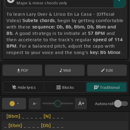
Major & minor chords only
To learn Lary Over & Lírico En La Casa - (Official
Video)
Subete chords
, begin by getting comfortable
with these
sequence: Db, Bb, Bbm, Db, Bbm and
Bb
. A good strategy is to initiate at
57 BPM
and
then accelerate to the track's regular
speed of 114
BPM
. For a balanced pitch, adjust the capo with
respect to your voice and the song's
key: Bb Minor
.
PDF
Midi
Edit
Hide lyrics
Blocks
Traditional
Autoscroll
[Bbm]
_ _ _ _ _
[N]
_ _ _
_
[Ebm]
_ _ _ _
[Db]
_ _ _