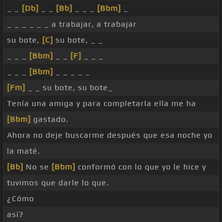
_ _
[Db]
_ _
[Bb]
_ _ _
[Bbm]
_
_ _ _ _ _ _ a trabajar, a trabajar
su bote,
[C]
su bote, _ _
_ _ _
[Bbm]
_ _
[F]
_ _ _
_ _ _
[Bbm]
_ _ _ _ _
[Fm]
_ _ su bote, su bote_
Tenía una amiga y para completarla ella me ha
[Bbm]
gastado.
Ahora no deje buscarme después que esa noche yo
la maté.
[Bb]
No se
[Bbm]
conformó con lo que yo le hice y
tuvimos que darle lo que.
¿Cómo
así?