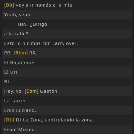
[Bb]
Voy a ir nomás a la mía.
Yeah, yeah.
_ _ _ Hey, ¿Dirigo
a la calle?
Esto lo hicimos con Larry over.
PR,
[Bbm]
RR.
El Bajamabe.
El Uri.
RJ.
Hey, yo,
[Ebm]
Gastón.
La Larrec.
Emil Luciano.
[Db]
DJ La Zona, controlando la zona.
From Miami.