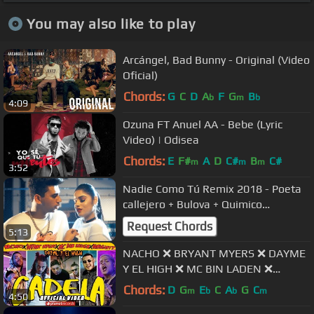
You may also like to play
Arcángel, Bad Bunny - Original (Video
Oficial)
Chords:
G
C
D
A
F
G
B
b
m
b
4:09
Ozuna FT Anuel AA - Bebe (Lyric
Video) | Odisea
Chords:
E
F#
A
D
C#
B
C#
m
m
m
3:52
Nadie Como Tú Remix 2018 - Poeta
callejero + Bulova + Quimico
Ultramega + Jay B + Yenz Garcia
Request Chords
5:13
NACHO ❌ BRYANT MYERS ❌ DAYME
Y EL HIGH ❌ MC BIN LADEN ❌
ALMIGHTY - Cadela (Official Video)
Chords:
D
G
E
C
A
G
C
m
b
b
m
4:50
Reggaeton