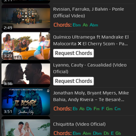
Rvssian, Farruko, J Balvin - Ponle
(Official Video)
Chords:
E
A
A
bm
b
bm
2:49
Químico Ultramega ft Mandrake El
Malocorita ❌ El Cherry Scom - Pa
Subirse y No Bajar
Request Chords
3:23
Lyanno, Cauty - Casualidad (Video
Oficial)
Request Chords
3:36
Jonathan Moly, Bryant Myers, Mike
Bahia, Andy Rivera – Te Besaré
REMIX (Video Oficial)
Chords:
E
A
D
F
F
G
C
b
b
b
m
m
m
3:51
Chiquitita (Video Oficial)
Chords:
E
A
D
D
E
G
bm
bm
bm
b
b