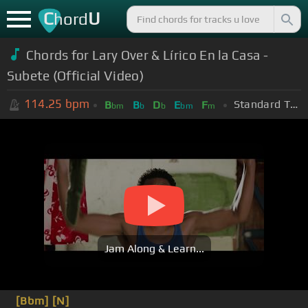
C
U
hord
Chords for Lary Over & Lírico En la Casa -
Subete (Official Video)
114.25
bpm
Standard Tuning (EADGBE)
B
B
D
E
F
bm
b
b
bm
m
Jam Along & Learn...
[Bbm]
[N]