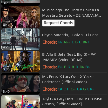
3:23
Musicologo The Libro x Gailen La
Moyeta x Secreto - DE NARANJA
Remix - Video Oficial by JC Restituyo
Request Chords
4:17
Chyno Miranda, J Balvin - El Peor
Chords:
G
A
E
B
C
B
F
b
bm
b
4:26
El Alfa El Jefe (feat. Big O) - PA'
JAMAICA (Video Oficial)
Chords:
E
E
G
B
D
D
B
m
b
b
3:36
Mr. Perez X Lary Over X Yecko -
Poderosas (Official Video)
Chords:
C#
C
F
C
G#
G
C#
m
m
3:40
Tayl G X Lary Over - Tirate Un Paso
(Remix) [Official Video]