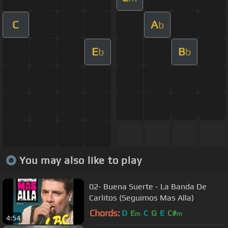
C
A
b
E
B
b
b
You may also like to play
02- Buena Suerte - La Banda De
Carlitos (Seguimos Mas Alla)
Chords:
D
E
C
G
E
C#
m
m
4:54