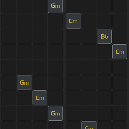
G
m
C
m
B
b
C
m
G
m
C
m
G
m
C
m