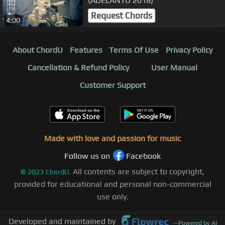
(ADELANTO 2018)
Request Chords
4:00
About ChordU
Features
Terms Of Use
Privacy Policy
Cancellation & Refund Policy
User Manual
Customer Support
Made with love and passion for music
Follow us on
Facebook
All contents are subject to copyright,
©
2023
ChordU.
provided for educational and personal non-commercial
use only.
Developed and maintained by
—
Powered by AI