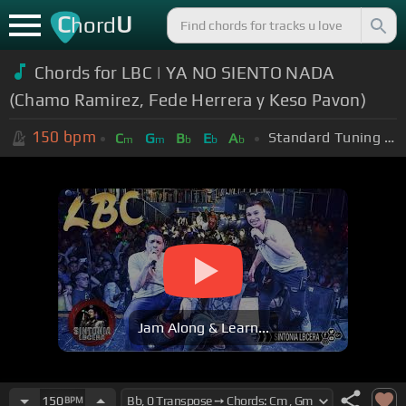
C
U
hord
Chords for LBC | YA NO SIENTO NADA
(Chamo Ramirez, Fede Herrera y Keso Pavon)
150
bpm
Standard Tuning (EADGBE)
C
G
B
E
A
m
m
b
b
b
Jam Along & Learn...
150
BPM