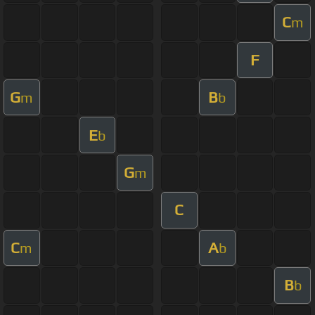
C
m
F
G
B
m
b
E
b
G
m
C
C
A
m
b
B
b