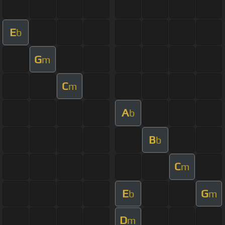
E
b
G
m
C
m
A
b
B
b
C
m
E
G
b
m
D
m