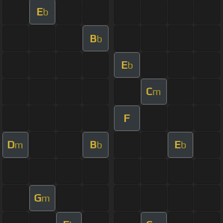
E
b
B
b
E
b
C
m
F
D
B
E
m
b
b
G
m