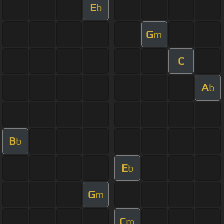
E
b
G
m
C
A
b
B
b
E
b
G
m
C
m