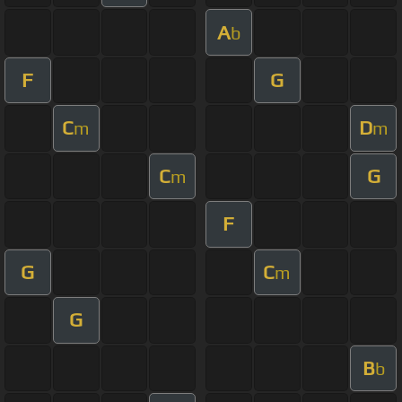
A
b
F
G
C
D
m
m
C
G
m
F
G
C
m
G
B
b