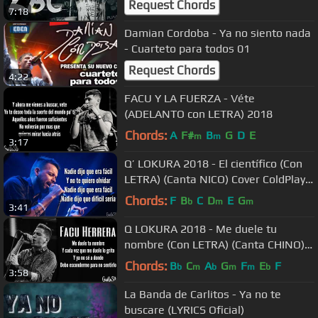
Request Chords
7:18
Damian Cordoba - Ya no siento nada
- Cuarteto para todos 01
Request Chords
4:22
FACU Y LA FUERZA - Véte
(ADELANTO con LETRA) 2018
Chords:
A
F#
B
G
D
E
m
m
3:17
Q’ LOKURA 2018 - El científico (Con
LETRA) (Canta NICO) Cover ColdPlay-
The Scientist en ESPAÑOL
Chords:
F
B
C
D
E
G
b
m
m
3:41
Q LOKURA 2018 - Me duele tu
nombre (Con LETRA) (Canta CHINO)
LO NUEVO
Chords:
B
C
A
G
F
E
F
b
m
b
m
m
b
3:58
La Banda de Carlitos - Ya no te
buscare (LYRICS Oficial)