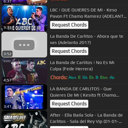
6:37
LBC | QUE QUIERES DE MI - Keso
Pavon Ft Chamo Ramirez (ADELANTO
2018)
Request Chords
3:33
La Banda De Carlitos - Ahora que te
vas (Adelanto 2017)
Request Chords
3:52
La Banda de Carlitos | No Es Mi
Culpa (Fede Herrera)
Chords:
A
E
G
E
B
E
A
bm
b
b
bm
b
4:57
LA BANDA DE CARLITOS - Que
Quieres De Mi ( Kesito ft Chamo
Ramirez )
Request Chords
3:41
After - Ella Baila Sola - La Banda de
Carlitos - Sala del Rey Vip (01-01-
2018)