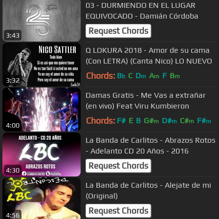
03 - DURMIENDO EN EL LUGAR
EQUIVOCADO - Damián Córdoba
Request Chords
3:43
Q LOKURA 2018 - Amor de su cama
(Con LETRA) (Canta Nico) LO NUEVO
Chords:
B
C
D
A
F
B
b
m
m
m
3:32
Damas Gratis - Me Vas a extrañar
(en vivo) Feat Viru Kumbieron
Chords:
F#
E
B
G#
D#
C#
F#
m
m
m
m
4:00
La Banda de Carlitos - Abrazos Rotos
- Adelanto CD 20 Años - 2016
Request Chords
4:30
La Banda de Carlitos - Alejate de mi
(Original)
Request Chords
4:56