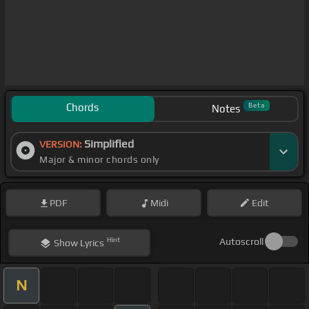
Chords
Beta
Notes
Simplified
VERSION:
Major & minor chords only
PDF
Midi
Edit
Hint
Autoscroll
Show
Lyrics
N