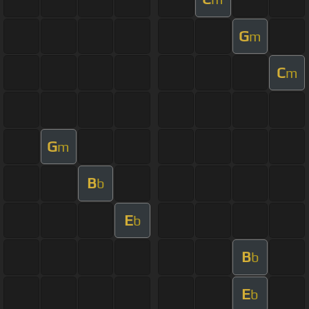
G
m
C
m
G
m
B
b
E
b
B
b
E
b