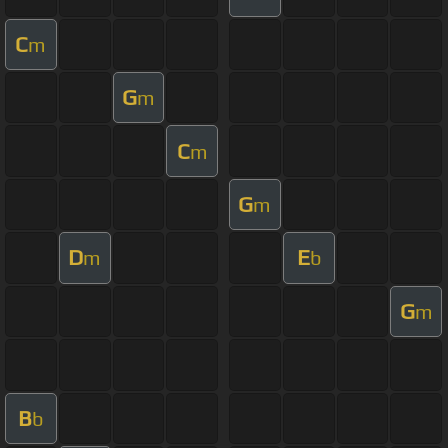
C
m
G
m
C
m
G
m
D
E
m
b
G
m
B
b