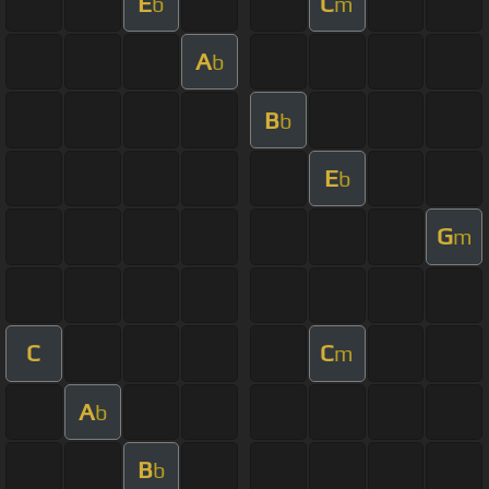
E
C
b
m
A
b
B
b
E
b
G
m
C
C
m
A
b
B
b