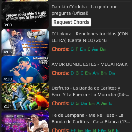
Damián Córdoba - La gente me
pregunta (Oficial)
Request Chords
3:00
Q’ Lokura - Renglones torcidos (CON
LETRA) (Canta NICO) 2018
Chords:
G
F
E
C
A
D
m
m
m
4:06
AMOR DONDE ESTES - MEGATRACK
Chords:
D
G
C
E
A
B
D
m
m
m
m
4:30
Disfruto - La Banda de Carlitos y
Facu Y La Fuerza - La Morocha (04-
06-2018)
Chords:
D
G
D
E
A
A
E
m
m
m
2:31
Te de Campana - Me Re Huso - La
Banda de Carlitos - Casa Blanca (13-
08-2017) ADELANTOS
Chords:
F#
E
B
B
F#
G#
E
m
m
m