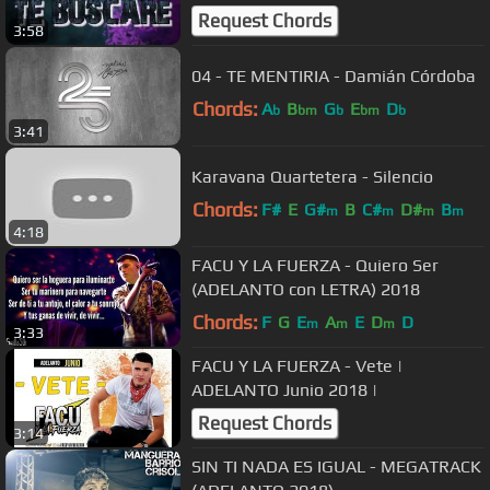
Request Chords
3:58
04 - TE MENTIRIA - Damián Córdoba
Chords:
A
B
G
E
D
b
bm
b
bm
b
3:41
Karavana Quartetera - Silencio
Chords:
F#
E
G#
B
C#
D#
B
m
m
m
m
4:18
FACU Y LA FUERZA - Quiero Ser
(ADELANTO con LETRA) 2018
Chords:
F
G
E
A
E
D
D
m
m
m
3:33
FACU Y LA FUERZA - Vete |
ADELANTO Junio 2018 |
Request Chords
3:14
SIN TI NADA ES IGUAL - MEGATRACK